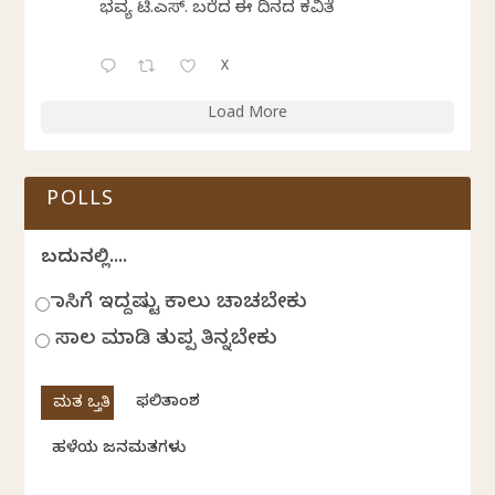
ಭವ್ಯ ಟಿ.ಎಸ್. ಬರೆದ ಈ ದಿನದ ಕವಿತೆ
X
Load More
POLLS
ಬದುಕಿನಲ್ಲಿ....
ಹಾಸಿಗೆ ಇದ್ದಷ್ಟು ಕಾಲು ಚಾಚಬೇಕು
ಸಾಲ ಮಾಡಿ ತುಪ್ಪ ತಿನ್ನಬೇಕು
ಫಲಿತಾಂಶ
ಹಳೆಯ ಜನಮತಗಳು