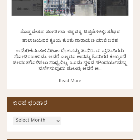
ದೊಡ್ಡ ದೇಶದ ಸಂಗತಿಗಳು ಚಿಕ್ಕ ಚಿಕ್ಕ ಟಿಪ್ಪಣಿಗಳಲ್ಲಿ: ಶಶಿಧರ
ಹಾಲಾಡಿಯವರ ಕೃತಿಯ ಕುರಿತು ನಾರಾಯಣ ಯಾಜಿ ಬರಹ
ಅಮೆರಿಕದಂತಹ ವಿಶಾಲ ದೇಶವನ್ನು ಸಾವಿರಾರು ಪ್ರವಾಸಿಗರು
ನೋಡಿರಬಹುದು. ಆದರೆ ಎಲ್ಲರೂ ಅದನ್ನು ಓದುಗರ ಕಣ್ಮುಂದೆ
ಜೀವಂತಗೊಳಿಸಲು ಸಾಧ್ಯವಿಲ್ಲ. ಒಂದು ಸ್ಥಳದ ಸೌಂದರ್ಯವನ್ನು
ವರ್ಣಿಸುವುದು ಸುಲಭ; ಆದರೆ ಆ...
Read More
ಬರಹ ಭಂಡಾರ