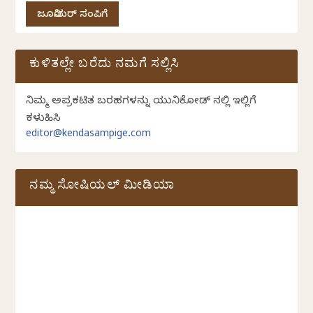
ಜೂನಿಯರ್ ಸಂಪಿಗೆ
ಕುಳಿತಲ್ಲೇ ಬರೆದು ನಮಗೆ ಸಲ್ಲಿಸಿ
ನಿಮ್ಮ ಅಪ್ರಕಟಿತ ಬರಹಗಳನ್ನು ಯುನಿಕೋಡ್ ನಲ್ಲಿ ಇಲ್ಲಿಗೆ
ಕಳುಹಿಸಿ
editor@kendasampige.com
ನಮ್ಮ ಸೋಷಿಯಲ್‌ ಮೀಡಿಯಾ