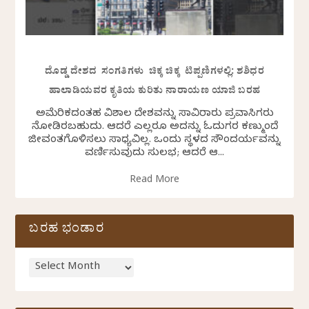
ದೊಡ್ಡ ದೇಶದ ಸಂಗತಿಗಳು ಚಿಕ್ಕ ಚಿಕ್ಕ ಟಿಪ್ಪಣಿಗಳಲ್ಲಿ: ಶಶಿಧರ
ಹಾಲಾಡಿಯವರ ಕೃತಿಯ ಕುರಿತು ನಾರಾಯಣ ಯಾಜಿ ಬರಹ
ಅಮೆರಿಕದಂತಹ ವಿಶಾಲ ದೇಶವನ್ನು ಸಾವಿರಾರು ಪ್ರವಾಸಿಗರು
ನೋಡಿರಬಹುದು. ಆದರೆ ಎಲ್ಲರೂ ಅದನ್ನು ಓದುಗರ ಕಣ್ಮುಂದೆ
ಜೀವಂತಗೊಳಿಸಲು ಸಾಧ್ಯವಿಲ್ಲ. ಒಂದು ಸ್ಥಳದ ಸೌಂದರ್ಯವನ್ನು
ವರ್ಣಿಸುವುದು ಸುಲಭ; ಆದರೆ ಆ...
Read More
ಬರಹ ಭಂಡಾರ