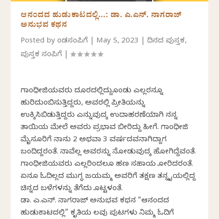
ಆನಂದದ ಹುಡುಕಾಟದಲ್ಲಿ…: ಡಾ. ಎ.ಎನ್. ನಾಗರಾಜ್
ಅನುಭವ ಕಥನ
Posted by
ಕೆಂಡಸಂಪಿಗೆ
|
May 5, 2023
|
ದಿನದ ಪುಸ್ತಕ
,
ಪುಸ್ತಕ ಸಂಪಿಗೆ
|
ಗಾಂಧೀಜಿಯವರು ದೂರದಲ್ಲಿದ್ದುಕೊಂಡು ಎಲ್ಲರನ್ನೂ
ಹುರಿದುಂಬಿಸುತ್ತಿದ್ದರು, ಅವರಲ್ಲಿ ಪ್ರೀತಿಯನ್ನು
ಉಕ್ಕಿಸಿಬಿಡುತ್ತಿದ್ದರು ಎನ್ನುವುದಕ್ಕೆ ಉದಾಹರಣೆಯಾಗಿ ನನ್ನ
ತಾಯಿಯ ಮೇಲೆ ಅವರು ಪ್ರಭಾವ ಬೀರಿದ್ದು ಹೀಗೆ. ಗಾಂಧೀಜಿ
ಮೈಸೂರಿಗೆ ನಾನು 2 ಅಥವಾ 3 ವರ್ಷದವನಾಗಿದ್ದಾಗ
ಬಂದಿದ್ದರಂತೆ. ನಾವೆಲ್ಲ ಅವರನ್ನು ನೋಡುವುದಕ್ಕೆ ಹೋಗಿದ್ದೆವಂತೆ.
ಗಾಂಧೀಜಿಯವರು ಎಲ್ಲರಿಂದಲೂ ಹಣ ಸಹಾಯ ಕೋರಿದರಂತೆ.
ಏನೂ ಓದಿಲ್ಲದ ಮುಗ್ಧ ಜಯಮ್ಮ ಅವರಿಗೆ ತಕ್ಷಣ ತನ್ನ ಕೈಯಲ್ಲಿದ್ದ
ಚಿನ್ನದ ಬಳೆಗಳನ್ನು ತೆಗೆದು ಕೊಟ್ಟಳಂತೆ.
ಡಾ. ಎ.ಎನ್. ನಾಗರಾಜ್ ಅನುಭವ ಕಥನ “ಆನಂದದ
ಹುಡುಕಾಟದಲ್ಲಿ” ಕೃತಿಯ ಕೆಲವು ಪುಟಗಳು ನಿಮ್ಮ ಓದಿಗೆ