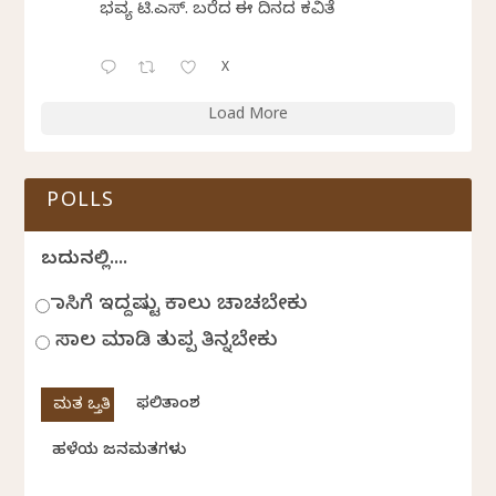
ಭವ್ಯ ಟಿ.ಎಸ್. ಬರೆದ ಈ ದಿನದ ಕವಿತೆ
X
Load More
POLLS
ಬದುಕಿನಲ್ಲಿ....
ಹಾಸಿಗೆ ಇದ್ದಷ್ಟು ಕಾಲು ಚಾಚಬೇಕು
ಸಾಲ ಮಾಡಿ ತುಪ್ಪ ತಿನ್ನಬೇಕು
ಫಲಿತಾಂಶ
ಹಳೆಯ ಜನಮತಗಳು