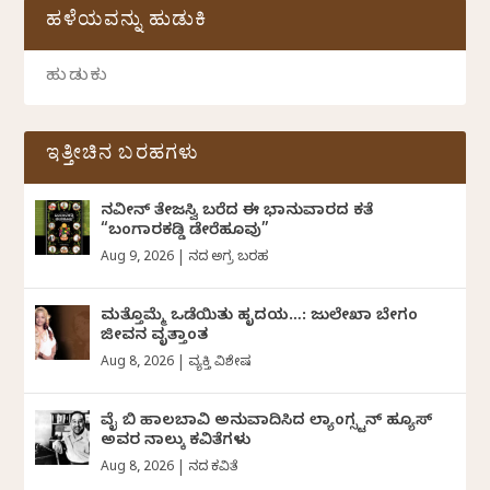
ಹಳೆಯವನ್ನು ಹುಡುಕಿ
ಇತ್ತೀಚಿನ ಬರಹಗಳು
ನವೀನ್‌ ತೇಜಸ್ವಿ ಬರೆದ ಈ ಭಾನುವಾರದ ಕತೆ
“ಬಂಗಾರಕಡ್ಡಿ ಡೇರೆಹೂವು”
Aug 9, 2026
|
ದಿನದ ಅಗ್ರ ಬರಹ
ಮತ್ತೊಮ್ಮೆ ಒಡೆಯಿತು ಹೃದಯ…: ಜುಲೇಖಾ ಬೇಗಂ
ಜೀವನ ವೃತ್ತಾಂತ
Aug 8, 2026
|
ವ್ಯಕ್ತಿ ವಿಶೇಷ
ವೈ ಬಿ ಹಾಲಬಾವಿ ಅನುವಾದಿಸಿದ ಲ್ಯಾಂಗ್ಸ್ಟನ್ ಹ್ಯೂಸ್
ಅವರ ನಾಲ್ಕು ಕವಿತೆಗಳು
Aug 8, 2026
|
ದಿನದ ಕವಿತೆ