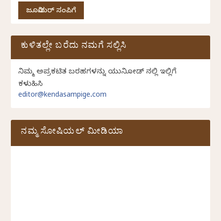
ಜೂನಿಯರ್ ಸಂಪಿಗೆ
ಕುಳಿತಲ್ಲೇ ಬರೆದು ನಮಗೆ ಸಲ್ಲಿಸಿ
ನಿಮ್ಮ ಅಪ್ರಕಟಿತ ಬರಹಗಳನ್ನು ಯುನಿಕೋಡ್ ನಲ್ಲಿ ಇಲ್ಲಿಗೆ
ಕಳುಹಿಸಿ
editor@kendasampige.com
ನಮ್ಮ ಸೋಷಿಯಲ್‌ ಮೀಡಿಯಾ