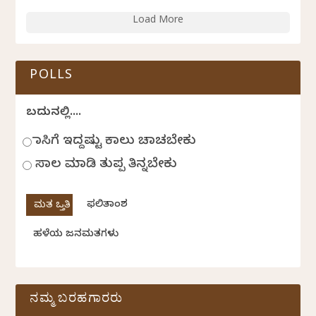
Load More
POLLS
ಬದುಕಿನಲ್ಲಿ....
ಹಾಸಿಗೆ ಇದ್ದಷ್ಟು ಕಾಲು ಚಾಚಬೇಕು
ಸಾಲ ಮಾಡಿ ತುಪ್ಪ ತಿನ್ನಬೇಕು
ಫಲಿತಾಂಶ
ಹಳೆಯ ಜನಮತಗಳು
ನಮ್ಮ ಬರಹಗಾರರು