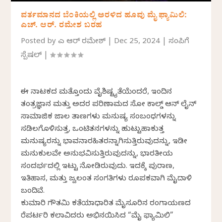
ವರ್ತಮಾನದ ಬೆಂಕಿಯಲ್ಲಿ ಅರಳಿದ ಹೂವು ಮೈ ಫ್ಯಾಮಿಲಿ:
ಎಚ್. ಆರ್. ರಮೇಶ ಬರಹ
Posted by
ಎಚ್ ಆರ್ ರಮೇಶ್
|
Dec 25, 2024
|
ಸಂಪಿಗೆ
ಸ್ಪೆಷಲ್
|
ಈ ನಾಟಕದ ಮತ್ತೊಂದು ವೈಶಿಷ್ಟ್ಯತೆಯೆಂದರೆ, ಇಂದಿನ
ತಂತ್ರಜ್ಞಾನ ಮತ್ತು ಅದರ ಪರಿಣಾಮದ ಸೋ ಕಾಲ್ಡ್ ಆನ್ ಲೈನ್
ಸಾಮಾಜಿಕ ಜಾಲ ತಾಣಗಳು ಮನುಷ್ಯ ಸಂಬಂಧಗಳನ್ನು
ಸಡಿಲಗೊಳಿಸುತ್ತ, ಒಂಟಿತನಗಳನ್ನು ಹುಟ್ಟುಹಾಕುತ್ತ
ಮನುಷ್ಯರನ್ನು ಭಾವನಾರಹಿತರನ್ನಾಗಿಸುತ್ತಿರುವುದನ್ನು, ಇಡೀ
ಮನುಕುಲವೇ ಅನುಭವಿಸುತ್ತಿರುವುದನ್ನು, ಭಾರತೀಯ
ಸಂದರ್ಭದಲ್ಲಿ ಇಟ್ಟು ನೋಡಿರುವುದು. ಇದಕ್ಕೆ ಪುರಾಣ,
ಇತಿಹಾಸ, ಮತ್ತು ಜ್ವಲಂತ ಸಂಗತಿಗಳು ರೂಪಕವಾಗಿ ಮೈದಾಳಿ
ಬಂದಿವೆ.
ಕುಮಾರಿ ಗೌತಮಿ ಕತೆಯಾಧಾರಿತ ಮೈಸೂರಿನ ರಂಗಾಯಣದ
ರೆಪರ್ಟರಿ ಕಲಾವಿದರು ಅಭಿನಯಿಸಿದ “ಮೈ ಫ್ಯಾಮಿಲಿ”