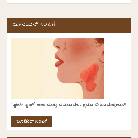
ಜೂನಿಯರ್ ಸಂಪಿಗೆ
‘ಸ್ಟಾರ್ಟ್ ಸ್ಟಾಪ್’ ಆಟ ಮತ್ತು ವಡಬಾನಲ: ಕ್ಷಮಾ ವಿ ಭಾನುಪ್ರಕಾಶ್
ಜೂನಿಯರ್ ಸಂಪಿಗೆ