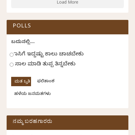
Load More
POLLS
ಬದುಕಿನಲ್ಲಿ....
ಹಾಸಿಗೆ ಇದ್ದಷ್ಟು ಕಾಲು ಚಾಚಬೇಕು
ಸಾಲ ಮಾಡಿ ತುಪ್ಪ ತಿನ್ನಬೇಕು
ಫಲಿತಾಂಶ
ಹಳೆಯ ಜನಮತಗಳು
ನಮ್ಮ ಬರಹಗಾರರು