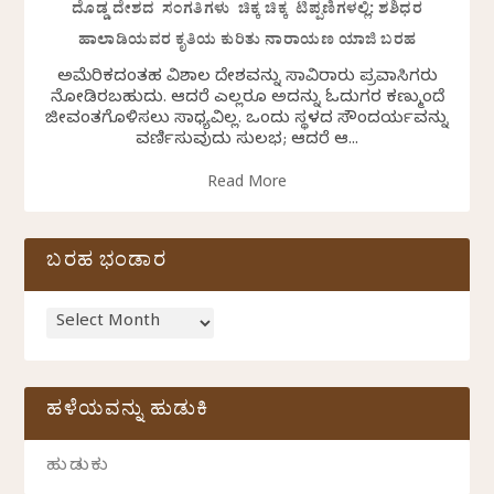
ದೊಡ್ಡ ದೇಶದ ಸಂಗತಿಗಳು ಚಿಕ್ಕ ಚಿಕ್ಕ ಟಿಪ್ಪಣಿಗಳಲ್ಲಿ: ಶಶಿಧರ
ಹಾಲಾಡಿಯವರ ಕೃತಿಯ ಕುರಿತು ನಾರಾಯಣ ಯಾಜಿ ಬರಹ
ಅಮೆರಿಕದಂತಹ ವಿಶಾಲ ದೇಶವನ್ನು ಸಾವಿರಾರು ಪ್ರವಾಸಿಗರು
ನೋಡಿರಬಹುದು. ಆದರೆ ಎಲ್ಲರೂ ಅದನ್ನು ಓದುಗರ ಕಣ್ಮುಂದೆ
ಜೀವಂತಗೊಳಿಸಲು ಸಾಧ್ಯವಿಲ್ಲ. ಒಂದು ಸ್ಥಳದ ಸೌಂದರ್ಯವನ್ನು
ವರ್ಣಿಸುವುದು ಸುಲಭ; ಆದರೆ ಆ...
Read More
ಬರಹ ಭಂಡಾರ
ಹಳೆಯವನ್ನು ಹುಡುಕಿ