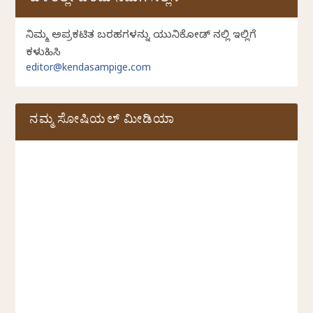
ಕುಳಿತಲ್ಲೇ ಬರೆದು ನಮಗೆ ಸಲ್ಲಿಸಿ
ನಿಮ್ಮ ಅಪ್ರಕಟಿತ ಬರಹಗಳನ್ನು ಯುನಿಕೋಡ್ ನಲ್ಲಿ ಇಲ್ಲಿಗೆ
ಕಳುಹಿಸಿ
editor@kendasampige.com
ನಮ್ಮ ಸೋಷಿಯಲ್‌ ಮೀಡಿಯಾ