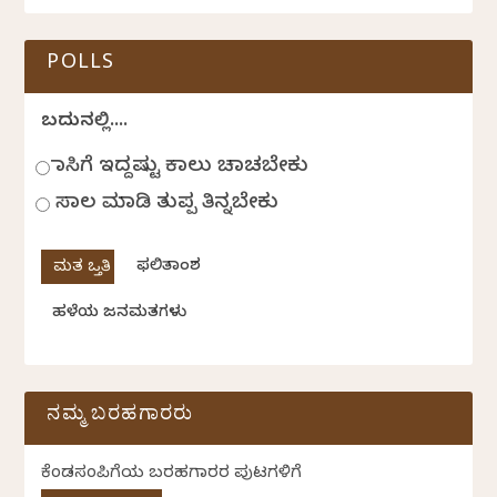
POLLS
ಬದುಕಿನಲ್ಲಿ....
ಹಾಸಿಗೆ ಇದ್ದಷ್ಟು ಕಾಲು ಚಾಚಬೇಕು
ಸಾಲ ಮಾಡಿ ತುಪ್ಪ ತಿನ್ನಬೇಕು
ಫಲಿತಾಂಶ
ಹಳೆಯ ಜನಮತಗಳು
ನಮ್ಮ ಬರಹಗಾರರು
ಕೆಂಡಸಂಪಿಗೆಯ ಬರಹಗಾರರ ಪುಟಗಳಿಗೆ