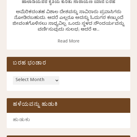
ಹಾಲಾಡಿಯವರ ಕೃತಿಯ ಕುರಿತು ನಾರಾಯಣ ಯಾಜಿ ಬರಹ
ಅಮೆರಿಕದಂತಹ ವಿಶಾಲ ದೇಶವನ್ನು ಸಾವಿರಾರು ಪ್ರವಾಸಿಗರು
ನೋಡಿರಬಹುದು. ಆದರೆ ಎಲ್ಲರೂ ಅದನ್ನು ಓದುಗರ ಕಣ್ಮುಂದೆ
ಜೀವಂತಗೊಳಿಸಲು ಸಾಧ್ಯವಿಲ್ಲ. ಒಂದು ಸ್ಥಳದ ಸೌಂದರ್ಯವನ್ನು
ವರ್ಣಿಸುವುದು ಸುಲಭ; ಆದರೆ ಆ...
Read More
ಬರಹ ಭಂಡಾರ
ಹಳೆಯವನ್ನು ಹುಡುಕಿ