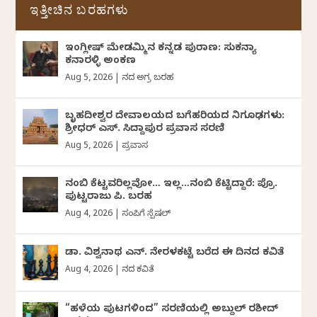
ಇತ್ತೀಚಿನ ಬರಹಗಳು
ಇಂಗ್ಲೀಷ್ ಮೇಡಮ್ಮಿನ ಕನ್ನಡ ಪುರಾಣ: ಸುಕನ್ಯಾ
ಕನಾರಳ್ಳಿ ಅಂಕಣ
Aug 5, 2026
|
ದಿನದ ಅಗ್ರ ಬರಹ
ಬೃಹದೀಶ್ವರ ದೇವಾಲಯದ ಬಗೆಹರಿಯದ ನಿಗೂಢಗಳು:
ಶ್ರೀಧರ್‌ ಎಸ್.‌ ಸಿದ್ದಾಪುರ ಪ್ರವಾಸ ಸರಣಿ
Aug 5, 2026
|
ಪ್ರವಾಸ
ನಂಬಿ ಕೆಟ್ಟವರಿಲ್ಲವೋ… ಇಲ್ಲ…ನಂಬಿ ಕೆಟ್ಟಿದ್ದಾರೆ: ಪ್ರೊ.
ಪುಟ್ಟರಾಜು ಪಿ. ಬರಹ
Aug 4, 2026
|
ಸಂಪಿಗೆ ಸ್ಪೆಷಲ್
ಡಾ. ವಿಶ್ವನಾಥ ಎನ್.‌ ನೇರಳಕಟ್ಟೆ ಬರೆದ ಈ ದಿನದ ಕವಿತೆ
Aug 4, 2026
|
ದಿನದ ಕವಿತೆ
“ಹಳೆಯ ಪುಟಗಳಿಂದ” ಸರಣಿಯಲ್ಲಿ ಅಬ್ದುಲ್‌ ರಶೀದ್‌