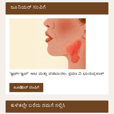
ಜೂನಿಯರ್ ಸಂಪಿಗೆ
‘ಸ್ಟಾರ್ಟ್ ಸ್ಟಾಪ್’ ಆಟ ಮತ್ತು ವಡಬಾನಲ: ಕ್ಷಮಾ ವಿ ಭಾನುಪ್ರಕಾಶ್
ಜೂನಿಯರ್ ಸಂಪಿಗೆ
ಕುಳಿತಲ್ಲೇ ಬರೆದು ನಮಗೆ ಸಲ್ಲಿಸಿ