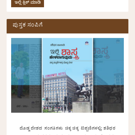
ಇಲ್ಲಿ ಕ್ಲಿಕ್ ಮಾಡಿ
ಪುಸ್ತಕ ಸಂಪಿಗೆ
ದೊಡ್ಡ ದೇಶದ ಸಂಗತಿಗಳು ಚಿಕ್ಕ ಚಿಕ್ಕ ಟಿಪ್ಪಣಿಗಳಲ್ಲಿ: ಶಶಿಧರ