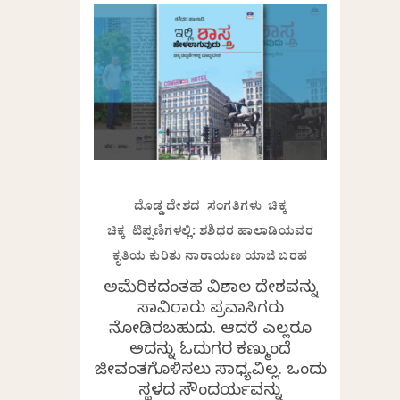
ದೊಡ್ಡ ದೇಶದ ಸಂಗತಿಗಳು ಚಿಕ್ಕ
ಚಿಕ್ಕ ಟಿಪ್ಪಣಿಗಳಲ್ಲಿ: ಶಶಿಧರ ಹಾಲಾಡಿಯವರ
ಕೃತಿಯ ಕುರಿತು ನಾರಾಯಣ ಯಾಜಿ ಬರಹ
ಅಮೆರಿಕದಂತಹ ವಿಶಾಲ ದೇಶವನ್ನು
ಸಾವಿರಾರು ಪ್ರವಾಸಿಗರು
ನೋಡಿರಬಹುದು. ಆದರೆ ಎಲ್ಲರೂ
ಅದನ್ನು ಓದುಗರ ಕಣ್ಮುಂದೆ
ಜೀವಂತಗೊಳಿಸಲು ಸಾಧ್ಯವಿಲ್ಲ. ಒಂದು
ಸ್ಥಳದ ಸೌಂದರ್ಯವನ್ನು