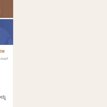
ಬರಹ
 ಸಂಪಿಗೆ
್ದು