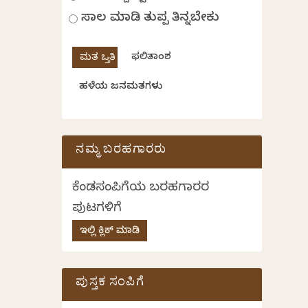
ಸಾಲ ಮಾಡಿ ತುಪ್ಪ ತಿನ್ನಬೇಕು
ಫಲಿತಾಂಶ
ಹಳೆಯ ಜನಮತಗಳು
ನಮ್ಮ ಬರಹಗಾರರು
ಕೆಂಡಸಂಪಿಗೆಯ ಬರಹಗಾರರ
ಪುಟಗಳಿಗೆ
ಇಲ್ಲಿ ಕ್ಲಿಕ್ ಮಾಡಿ
ಪುಸ್ತಕ ಸಂಪಿಗೆ