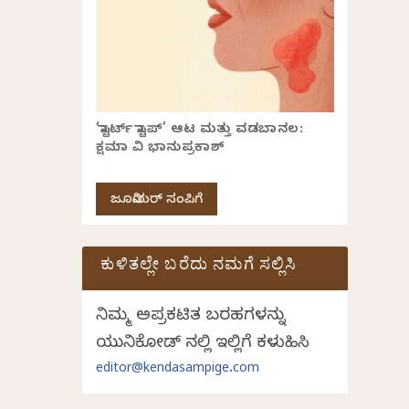
‘ಸ್ಟಾರ್ಟ್ ಸ್ಟಾಪ್’ ಆಟ ಮತ್ತು ವಡಬಾನಲ:
ಕ್ಷಮಾ ವಿ ಭಾನುಪ್ರಕಾಶ್
ಜೂನಿಯರ್ ಸಂಪಿಗೆ
ಕುಳಿತಲ್ಲೇ ಬರೆದು ನಮಗೆ ಸಲ್ಲಿಸಿ
ನಿಮ್ಮ ಅಪ್ರಕಟಿತ ಬರಹಗಳನ್ನು
ಯುನಿಕೋಡ್ ನಲ್ಲಿ ಇಲ್ಲಿಗೆ ಕಳುಹಿಸಿ
editor@kendasampige.com