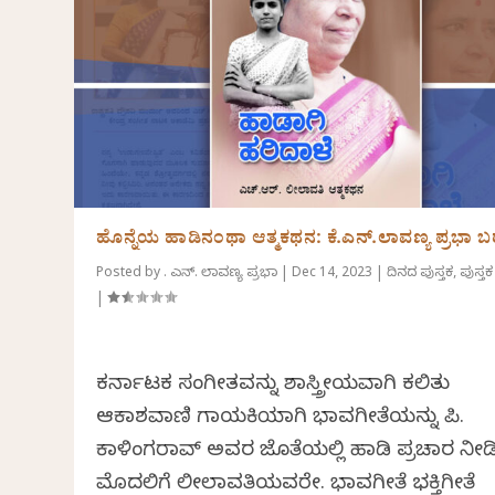
ಹೊನ್ನೆಯ ಹಾಡಿನಂಥಾ ಆತ್ಮಕಥನ: ಕೆ.ಎನ್.ಲಾವಣ್ಯ ಪ್ರಭಾ 
Posted by
ಕೆ. ಎನ್. ಲಾವಣ್ಯ ಪ್ರಭಾ
|
Dec 14, 2023
|
ದಿನದ ಪುಸ್ತಕ
,
ಪುಸ್ತಕ
|
ಕರ್ನಾಟಕ ಸಂಗೀತವನ್ನು ಶಾಸ್ತ್ರೀಯವಾಗಿ ಕಲಿತು
ಆಕಾಶವಾಣಿ ಗಾಯಕಿಯಾಗಿ ಭಾವಗೀತೆಯನ್ನು ಪಿ.
ಕಾಳಿಂಗರಾವ್ ಅವರ ಜೊತೆಯಲ್ಲಿ ಹಾಡಿ ಪ್ರಚಾರ ನೀಡಿದ
ಮೊದಲಿಗೆ ಲೀಲಾವತಿಯವರೇ. ಭಾವಗೀತೆ ಭಕ್ತಿಗೀತೆ