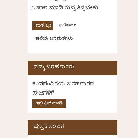
ಸಾಲ ಮಾಡಿ ತುಪ್ಪ ತಿನ್ನಬೇಕು
ಫಲಿತಾಂಶ
ಹಳೆಯ ಜನಮತಗಳು
ನಮ್ಮ ಬರಹಗಾರರು
ಕೆಂಡಸಂಪಿಗೆಯ ಬರಹಗಾರರ
ಪುಟಗಳಿಗೆ
ಇಲ್ಲಿ ಕ್ಲಿಕ್ ಮಾಡಿ
ಪುಸ್ತಕ ಸಂಪಿಗೆ