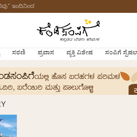
ವು” ಇಂದಿನಿಂದ
ಸರಣಿ
ಪ್ರವಾಸ
ವ್ಯಕ್ತಿ ವಿಶೇಷ
ಸಂಪಿಗೆ ಸ್ಪೆಷಲ
RY