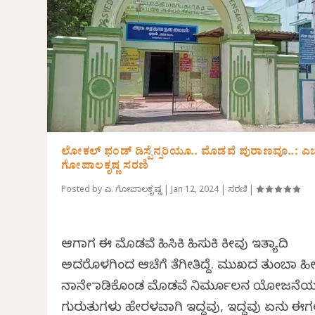
ಲೋಕಲ್ ಫಂಡ್ ಡಿಸ್ಪೆನ್ಸರಿಯೂ.. ಮೊಡವೆ ಪುರಾಣವೂ..: ಎಚ
ಗೋಪಾಲಕೃಷ್ಣ ಸರಣಿ
Posted by
ಎಚ್. ಗೋಪಾಲಕೃಷ್ಣ
|
Jan 12, 2024
|
ಸರಣಿ
|
ಆಗಾಗ ಈ ಮೊಡವೆ ಹಿಸಿಕಿ ಹಿಸುಕಿ ಕೀವು ಇತ್ಯಾದಿ
ಅದರೊಳಗಿಂದ ಆಚೆಗೆ ತೆಗೀತಿದ್ದೆ. ಮುಖದ ತುಂಬಾ ಹೀ
ನಾನೇ ಮಾಡಿಕೊಂಡ ಮೊಡವೆ ನಿರ್ಮೂಲನ ಯೋಜನೆ
ಗುರುತುಗಳು ಹೇರಳವಾಗಿ ಇದ್ದವು, ಇದ್ದವು ಏನು ಈ