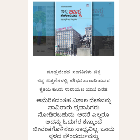
ದೊಡ್ಡ ದೇಶದ ಸಂಗತಿಗಳು ಚಿಕ್ಕ
ಚಿಕ್ಕ ಟಿಪ್ಪಣಿಗಳಲ್ಲಿ: ಶಶಿಧರ ಹಾಲಾಡಿಯವರ
ಕೃತಿಯ ಕುರಿತು ನಾರಾಯಣ ಯಾಜಿ ಬರಹ
ಅಮೆರಿಕದಂತಹ ವಿಶಾಲ ದೇಶವನ್ನು
ಸಾವಿರಾರು ಪ್ರವಾಸಿಗರು
ನೋಡಿರಬಹುದು. ಆದರೆ ಎಲ್ಲರೂ
ಅದನ್ನು ಓದುಗರ ಕಣ್ಮುಂದೆ
ಜೀವಂತಗೊಳಿಸಲು ಸಾಧ್ಯವಿಲ್ಲ. ಒಂದು
ಸ್ಥಳದ ಸೌಂದರ್ಯವನ್ನು