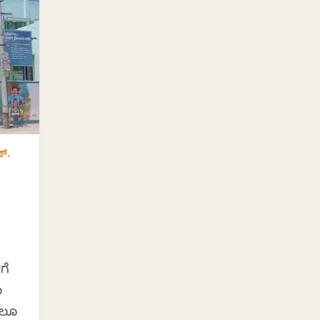
್.
ಗೆ
ಯ
ಗಲೂ