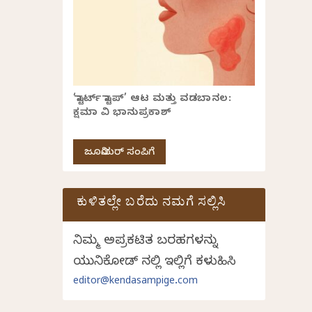
‘ಸ್ಟಾರ್ಟ್ ಸ್ಟಾಪ್’ ಆಟ ಮತ್ತು ವಡಬಾನಲ:
ಕ್ಷಮಾ ವಿ ಭಾನುಪ್ರಕಾಶ್
ಜೂನಿಯರ್ ಸಂಪಿಗೆ
ಕುಳಿತಲ್ಲೇ ಬರೆದು ನಮಗೆ ಸಲ್ಲಿಸಿ
ನಿಮ್ಮ ಅಪ್ರಕಟಿತ ಬರಹಗಳನ್ನು
ಯುನಿಕೋಡ್ ನಲ್ಲಿ ಇಲ್ಲಿಗೆ ಕಳುಹಿಸಿ
editor@kendasampige.com