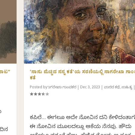
ನಾಟ”
‘ನಾನು ಮೆಚ್ಚಿದ ನನ್ನ ಕತೆ’ಯ ಸರಣಿಯಲ್ಲಿ ನಾಗರೇಖಾ ಗಾ
ಕತೆ
Posted by
ನಾಗರೇಖಾ ಗಾಂವಕರ
|
Dec 3, 2023
|
ವಾರದ ಕಥೆ
,
ಸಾಹಿತ್ಯ
ೆ
ಕಪಿಲೆ… ಈಗಲೂ ಅದೇ ನೋವಿನ ದನಿ ಕೇಳಿದಂತಾಗುತ್ತ
ಈ ನೋವಿನ ಮೂಲದಲ್ಲೂ ಆಕೆಯ ನೆನಪು. ಹೌದು
ಂದಿನ