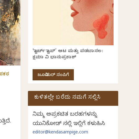
‘ಸ್ಟಾರ್ಟ್ ಸ್ಟಾಪ್’ ಆಟ ಮತ್ತು ವಡಬಾನಲ:
ಕ್ಷಮಾ ವಿ ಭಾನುಪ್ರಕಾಶ್
ಂವಕರ
ಜೂನಿಯರ್ ಸಂಪಿಗೆ
|
ಕುಳಿತಲ್ಲೇ ಬರೆದು ನಮಗೆ ಸಲ್ಲಿಸಿ
ನಿಮ್ಮ ಅಪ್ರಕಟಿತ ಬರಹಗಳನ್ನು
ಿದೆ.
ಯುನಿಕೋಡ್ ನಲ್ಲಿ ಇಲ್ಲಿಗೆ ಕಳುಹಿಸಿ
editor@kendasampige.com