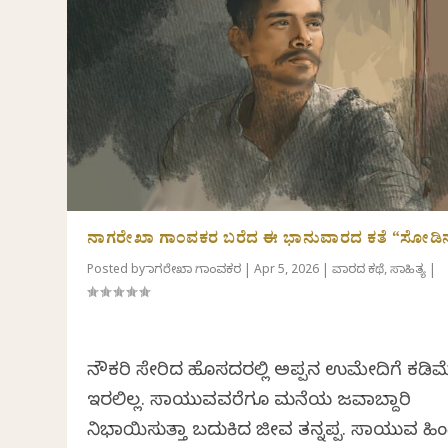
ನಾಗರೇಖಾ ಗಾಂವಕರ ಬರೆದ ಈ ಭಾನುವಾರದ ಕತೆ “ಸೋಡಿ
Posted by
ನಾಗರೇಖಾ ಗಾಂವಕರ
|
Apr 5, 2026
|
ವಾರದ ಕಥೆ
,
ಸಾಹಿತ್ಯ
|
ನೌಕರಿ ಸೇರಿದ ಹೊಸದರಲ್ಲಿ ಅಪ್ಪನ ಉಮೇದಿಗೆ ಕಡಿಮ
ಇರಲಿಲ್ಲ. ಸಾಯುವವರೆಗೂ ಮನೆಯ ಜವಾಬ್ದಾರಿ
ನಿಭಾಯಿಸುತ್ತಾ ಬದುಕಿದ ಜೀವ ತನ್ನಪ್ಪ. ಸಾಯುವ ಹಿ