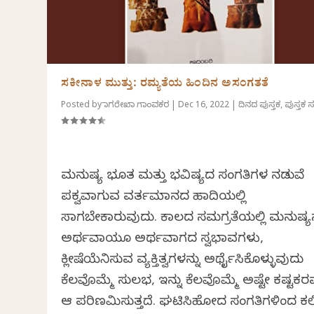
ಸಕೀನಾಳ ಮುತ್ತು: ರಮ್ಯತೆಯ ಹಿಂದಿನ ಅಸಂಗತತೆ
Posted by
ನಾಗರೇಖಾ ಗಾಂವಕರ
|
Dec 16, 2022
|
ದಿನದ ಪುಸ್ತಕ
,
ಪುಸ್ತಕ ಸ
ಮನುಷ್ಯ ಭೂತ ಮತ್ತು ಭವಿಷ್ಯದ ಸಂಗತಿಗಳ ನಡುವೆ
ಪಕ್ವವಾಗುವ ವರ್ತಮಾನದ ಹಾದಿಯಲ್ಲಿ
ಸಾಗಬೇಕಾಗಿರುವುದು. ಕಾಲದ ಸಮಗ್ರತೆಯಲ್ಲಿ ಮನುಷ್
ಅರ್ಥವಾಗಿಯೂ ಅರ್ಥವಾಗದ ಸ್ವಭಾವಗಳು,
ಕ್ಲೀಷೆಯೆನಿಸುವ ವ್ಯಕ್ತಿತ್ವಗಳನ್ನು ಅರ್ಥೈಸಿಕೊಳ್ಳುವುದು
ಕೆಲವೊಮ್ಮೆ ಸುಲಭ, ಇನ್ನು ಕೆಲವೊಮ್ಮೆ ಅಷ್ಟೇ ಕಷ್ಟಕ
ಆಗಿ ಪರಿಣಮಿಸುತ್ತದೆ. ಘಟಿಸಿಹೋದ ಸಂಗತಿಗಳಿಂದ ಕಲ