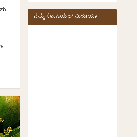
ನು
ನಮ್ಮ ಸೋಷಿಯಲ್‌ ಮೀಡಿಯಾ
ಖಾ