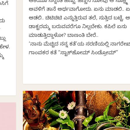
ಆಕೆಯೂ ನನ್ನಂತೆ ಹೆಣ್ಣು. ಹೆಣ್ಣಿನ ನೋವು ಆ ಸೂಕ್ಷ್ಮ
ಸಿಗೆ
ಅವಳಿಗೆ ತಾನೆ ಅರ್ಥವಾಗೋದು. ಏನು ಮಾಡಲಿ.. ಏ
ಆಡಲಿ.. ಚಿಟಿಚಿಟಿ ಎನ್ನುತ್ತಿರುವ ತಲೆ, ಸುತ್ತಿದ ಬಟ್ಟೆ. ಆ
ದು
ಡಾಕ್ಟರಮ್ಮ ಬರುವವರೆಗೂ ನಿಲ್ಲಬೇಕು. ಕಪಿಲೆ ಏನು
ು
ಮಾಡುತ್ತಿದ್ದಾಳೋ? ಬಾಣಂತಿ ಬೇರೆ..
್ಲು
‘ನಾನು ಮೆಚ್ಚಿದ ನನ್ನ ಕತೆ’ಯ ಸರಣಿಯಲ್ಲಿ ನಾಗರೇ
ಹೇಳ.
ಗಾಂವಕರ ಕತೆ “ಸ್ಟಾಕ್‌ಹೋಮ್ ಸಿಂಡ್ರೋಮ್”
್ಮ