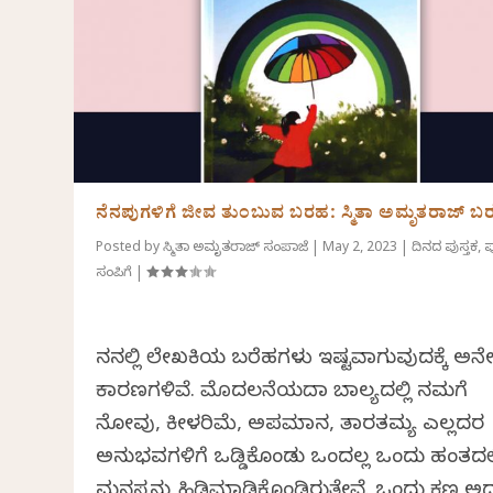
ನೆನಪುಗಳಿಗೆ ಜೀವ ತುಂಬುವ ಬರಹ: ಸ್ಮಿತಾ ಅಮೃತರಾಜ್ ಬ
Posted by
ಸ್ಮಿತಾ ಅಮೃತರಾಜ್ ಸಂಪಾಜೆ
|
May 2, 2023
|
ದಿನದ ಪುಸ್ತಕ
,
ಪ
ಸಂಪಿಗೆ
|
ನನಗಿಲ್ಲಿ ಲೇಖಕಿಯ ಬರೆಹಗಳು ಇಷ್ಟವಾಗುವುದಕ್ಕೆ ಅನ
ಕಾರಣಗಳಿವೆ. ಮೊದಲನೆಯದಾಗಿ ಬಾಲ್ಯದಲ್ಲಿ ನಮಗೆ
ನೋವು, ಕೀಳರಿಮೆ, ಅಪಮಾನ, ತಾರತಮ್ಯ ಎಲ್ಲದರ
ಅನುಭವಗಳಿಗೆ ಒಡ್ಡಿಕೊಂಡು ಒಂದಲ್ಲ ಒಂದು ಹಂತದಲ್
ಮನಸ್ಸನ್ನು ಹಿಡಿಮಾಡಿಕೊಂಡಿರುತ್ತೇವೆ. ಒಂದು ಕ್ಷಣ ಅ