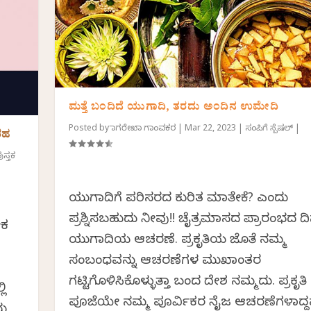
ಮತ್ತೆ ಬಂದಿದೆ ಯುಗಾದಿ, ತರದು ಅಂದಿನ ಉಮೇದಿ
Posted by
ನಾಗರೇಖಾ ಗಾಂವಕರ
|
Mar 22, 2023
|
ಸಂಪಿಗೆ ಸ್ಪೆಷಲ್
|
ರಹ
ುಸ್ತಕ
ಯುಗಾದಿಗೆ ಪರಿಸರದ ಕುರಿತ ಮಾತೇಕೆ? ಎಂದು
ಪ್ರಶ್ನಿಸಬಹುದು ನೀವು!! ಚೈತ್ರಮಾಸದ ಪ್ರಾರಂಭದ ದ
ೇಕ
ಯುಗಾದಿಯ ಆಚರಣೆ. ಪ್ರಕೃತಿಯ ಜೊತೆ ನಮ್ಮ
ಸಂಬಂಧವನ್ನು ಆಚರಣೆಗಳ ಮುಖಾಂತರ
ಗಟ್ಟಿಗೊಳಿಸಿಕೊಳ್ಳುತ್ತಾ ಬಂದ ದೇಶ ನಮ್ಮದು. ಪ್ರಕೃತಿ
ಲಿ
ಪೂಜೆಯೇ ನಮ್ಮ ಪೂರ್ವಿಕರ ನೈಜ ಆಚರಣೆಗಳಾಗಿದ್ದ
ದು