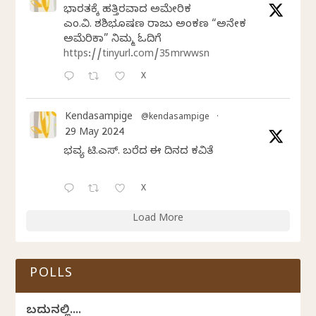
ಭಾರತಕ್ಕೆ ಹತ್ತಿರವಾದ ಅಮೇರಿಕ
ಎಂ.ವಿ. ಶಶಿಭೂಷಣ ರಾಜು ಅಂಕಣ “ಅನೇಕ
ಅಮೆರಿಕಾ” ನಿಮ್ಮ ಓದಿಗೆ
https://tinyurl.com/35mrwwsn
X
Kendasampige
@kendasampige
·
29 May 2024
ಭವ್ಯ ಟಿ.ಎಸ್. ಬರೆದ ಈ ದಿನದ ಕವಿತೆ
X
Load More
POLLS
ಬದುಕಿನಲ್ಲಿ....