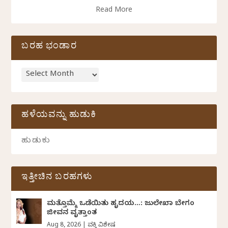
Read More
ಬರಹ ಭಂಡಾರ
ಹಳೆಯವನ್ನು ಹುಡುಕಿ
ಇತ್ತೀಚಿನ ಬರಹಗಳು
ಮತ್ತೊಮ್ಮೆ ಒಡೆಯಿತು ಹೃದಯ…: ಜುಲೇಖಾ ಬೇಗಂ
ಜೀವನ ವೃತ್ತಾಂತ
Aug 8, 2026
|
ವ್ಯಕ್ತಿ ವಿಶೇಷ