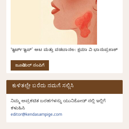
‘ಸ್ಟಾರ್ಟ್ ಸ್ಟಾಪ್’ ಆಟ ಮತ್ತು ವಡಬಾನಲ: ಕ್ಷಮಾ ವಿ ಭಾನುಪ್ರಕಾಶ್
ಜೂನಿಯರ್ ಸಂಪಿಗೆ
ಕುಳಿತಲ್ಲೇ ಬರೆದು ನಮಗೆ ಸಲ್ಲಿಸಿ
ನಿಮ್ಮ ಅಪ್ರಕಟಿತ ಬರಹಗಳನ್ನು ಯುನಿಕೋಡ್ ನಲ್ಲಿ ಇಲ್ಲಿಗೆ
ಕಳುಹಿಸಿ
editor@kendasampige.com