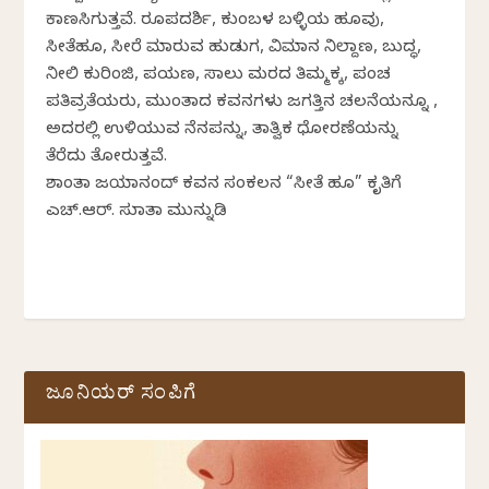
ಕಾಣಸಿಗುತ್ತವೆ. ರೂಪದರ್ಶಿ, ಕುಂಬಳ ಬಳ್ಳಿಯ ಹೂವು,
ಸೀತೆಹೂ, ಸೀರೆ ಮಾರುವ ಹುಡುಗ, ವಿಮಾನ ನಿಲ್ದಾಣ, ಬುದ್ಧ,
ನೀಲಿ ಕುರಿಂಜಿ, ಪಯಣ, ಸಾಲು ಮರದ ತಿಮ್ಮಕ್ಕ, ಪಂಚ
ಪತಿವ್ರತೆಯರು, ಮುಂತಾದ ಕವನಗಳು ಜಗತ್ತಿನ ಚಲನೆಯನ್ನೂ ,
ಅದರಲ್ಲಿ ಉಳಿಯುವ ನೆನಪನ್ನು, ತಾತ್ವಿಕ ಧೋರಣೆಯನ್ನು
ತೆರೆದು ತೋರುತ್ತವೆ.
ಶಾಂತಾ ಜಯಾನಂದ್ ಕವನ ಸಂಕಲನ “ಸೀತೆ ಹೂ” ಕೃತಿಗೆ
ಎಚ್.ಆರ್.‌ ಸುಜಾತಾ ಮುನ್ನುಡಿ
ಜೂನಿಯರ್ ಸಂಪಿಗೆ