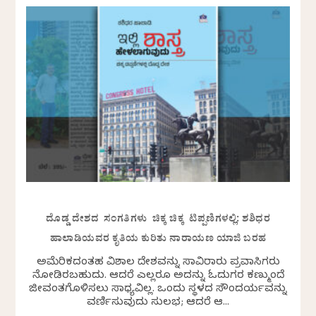
ದೊಡ್ಡ ದೇಶದ ಸಂಗತಿಗಳು ಚಿಕ್ಕ ಚಿಕ್ಕ ಟಿಪ್ಪಣಿಗಳಲ್ಲಿ: ಶಶಿಧರ
ಹಾಲಾಡಿಯವರ ಕೃತಿಯ ಕುರಿತು ನಾರಾಯಣ ಯಾಜಿ ಬರಹ
ಅಮೆರಿಕದಂತಹ ವಿಶಾಲ ದೇಶವನ್ನು ಸಾವಿರಾರು ಪ್ರವಾಸಿಗರು
ನೋಡಿರಬಹುದು. ಆದರೆ ಎಲ್ಲರೂ ಅದನ್ನು ಓದುಗರ ಕಣ್ಮುಂದೆ
ಜೀವಂತಗೊಳಿಸಲು ಸಾಧ್ಯವಿಲ್ಲ. ಒಂದು ಸ್ಥಳದ ಸೌಂದರ್ಯವನ್ನು
ವರ್ಣಿಸುವುದು ಸುಲಭ; ಆದರೆ ಆ...