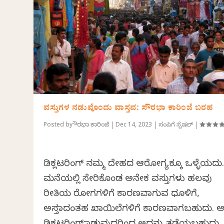
ವಸ್ತುಗಳ ನಡುವೊಂದು ವಾಸ್ತವ: ಸೌರಭಾ ಕಾರಿಂಜೆ ಬರಹ
Posted by
ಸೌರಭಾ ಕಾರಿಂಜೆ
|
Dec 14, 2023
|
ಸಂಪಿಗೆ ಸ್ಪೆಷಲ್
|
ಡಿಕ್ಲಟರಿಂಗ್ ನಮ್ಮ ದೇಹದ ಆರೋಗ್ಯಕ್ಕೂ ಒಳ್ಳೆಯದು
ಮನೆಯಲ್ಲಿ ಸೇರಿಕೊಂಡ ಅನೇಕ ವಸ್ತುಗಳು ಹಲವು
ರೀತಿಯ ರೋಗಗಳಿಗೆ ಕಾರಣವಾಗುವ ಧೂಳಿಗೆ,
ಅಸ್ತಮಾದಂತಹ ಖಾಯಿಲೆಗಳಿಗೆ ಕಾರಣವಾಗಬಹುದು. 