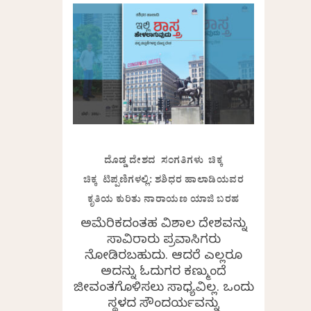
ದೊಡ್ಡ ದೇಶದ ಸಂಗತಿಗಳು ಚಿಕ್ಕ
ಚಿಕ್ಕ ಟಿಪ್ಪಣಿಗಳಲ್ಲಿ: ಶಶಿಧರ ಹಾಲಾಡಿಯವರ
ಕೃತಿಯ ಕುರಿತು ನಾರಾಯಣ ಯಾಜಿ ಬರಹ
ಅಮೆರಿಕದಂತಹ ವಿಶಾಲ ದೇಶವನ್ನು
ಸಾವಿರಾರು ಪ್ರವಾಸಿಗರು
ನೋಡಿರಬಹುದು. ಆದರೆ ಎಲ್ಲರೂ
ಅದನ್ನು ಓದುಗರ ಕಣ್ಮುಂದೆ
ಜೀವಂತಗೊಳಿಸಲು ಸಾಧ್ಯವಿಲ್ಲ. ಒಂದು
ಸ್ಥಳದ ಸೌಂದರ್ಯವನ್ನು