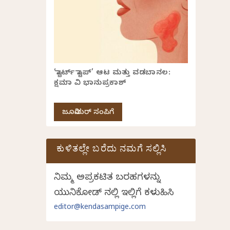
‘ಸ್ಟಾರ್ಟ್ ಸ್ಟಾಪ್’ ಆಟ ಮತ್ತು ವಡಬಾನಲ:
ಕ್ಷಮಾ ವಿ ಭಾನುಪ್ರಕಾಶ್
ಜೂನಿಯರ್ ಸಂಪಿಗೆ
ಕುಳಿತಲ್ಲೇ ಬರೆದು ನಮಗೆ ಸಲ್ಲಿಸಿ
ನಿಮ್ಮ ಅಪ್ರಕಟಿತ ಬರಹಗಳನ್ನು
ಯುನಿಕೋಡ್ ನಲ್ಲಿ ಇಲ್ಲಿಗೆ ಕಳುಹಿಸಿ
editor@kendasampige.com