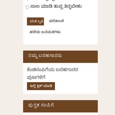
ಸಾಲ ಮಾಡಿ ತುಪ್ಪ ತಿನ್ನಬೇಕು
ಫಲಿತಾಂಶ
ಹಳೆಯ ಜನಮತಗಳು
ನಮ್ಮ ಬರಹಗಾರರು
ಕೆಂಡಸಂಪಿಗೆಯ ಬರಹಗಾರರ
ಪುಟಗಳಿಗೆ
ಇಲ್ಲಿ ಕ್ಲಿಕ್ ಮಾಡಿ
ಪುಸ್ತಕ ಸಂಪಿಗೆ