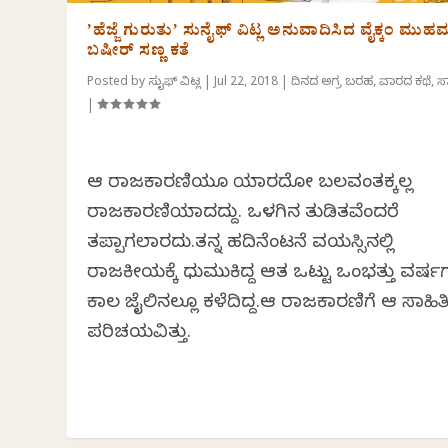
’ಹೆಜ್ಜೆ ಗುರುತು’ ಸುನೈಫ್ ವಿಟ್ಲ ಅನುವಾದಿಸಿದ ವೈಕ್ಕಂ ಮುಹಮ
ಬಷೀರ್ ಸಣ್ಣ ಕತೆ
Posted by
ಸುನೈಫ್ ವಿಟ್ಲ
|
Jul 22, 2018
|
ದಿನದ ಅಗ್ರ ಬರಹ
,
ವಾರದ ಕಥೆ
,
ಸಾ
|
ಆ ರಾಜಕಾರಣಿಯೂ ಯಾರದೋ ಬಲವಂತಕ್ಕಲ್ಲ
ರಾಜಕಾರಣಿಯಾದದ್ದು. ಒಳಗಿನ ತುಡಿತವೆಂದರೆ
ತಪ್ಪಾಗಲಾರದು.ತನ್ನ ಹದಿನೆಂಟನೆ ವಯಸ್ಸಿನಲ್ಲಿ
ರಾಜಕೀಯಕ್ಕೆ ಧುಮುಕಿದ್ದ ಆತ ಒಟ್ಟು ಒಂಭತ್ತು ವರ್
ಕಾಲ ಜೈಲಿನಲ್ಲೂ ಕಳೆದಿದ್ದ.ಆ ರಾಜಕಾರಣಿಗೆ ಆ ಸಾಹಿ
ಪರಿಚಯವಿತ್ತು.