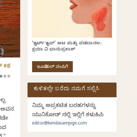
‘ಸ್ಟಾರ್ಟ್ ಸ್ಟಾಪ್’ ಆಟ ಮತ್ತು ವಡಬಾನಲ:
ಕ್ಷಮಾ ವಿ ಭಾನುಪ್ರಕಾಶ್
್ ಕಥೆ
ಜೂನಿಯರ್ ಸಂಪಿಗೆ
ಕುಳಿತಲ್ಲೇ ಬರೆದು ನಮಗೆ ಸಲ್ಲಿಸಿ
್ಲ.
ನಿಮ್ಮ ಅಪ್ರಕಟಿತ ಬರಹಗಳನ್ನು
ೂ ಅವನ
ಯುನಿಕೋಡ್ ನಲ್ಲಿ ಇಲ್ಲಿಗೆ ಕಳುಹಿಸಿ
ಎರಡೇ
editor@kendasampige.com
ರುವ