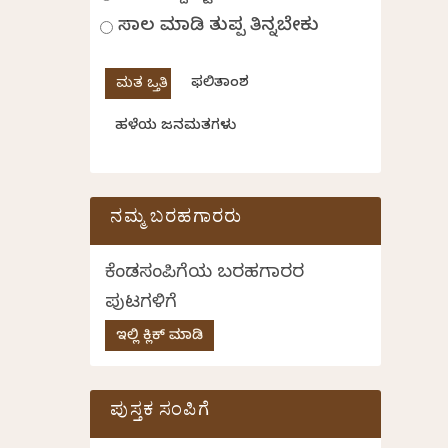
ಸಾಲ ಮಾಡಿ ತುಪ್ಪ ತಿನ್ನಬೇಕು
ಫಲಿತಾಂಶ
ಹಳೆಯ ಜನಮತಗಳು
ನಮ್ಮ ಬರಹಗಾರರು
ಕೆಂಡಸಂಪಿಗೆಯ ಬರಹಗಾರರ
ಪುಟಗಳಿಗೆ
ಇಲ್ಲಿ ಕ್ಲಿಕ್ ಮಾಡಿ
ಪುಸ್ತಕ ಸಂಪಿಗೆ