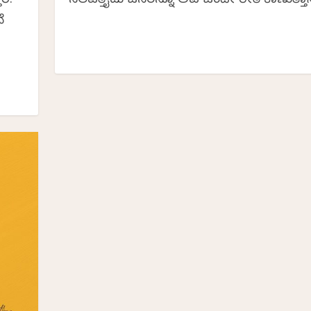
ೆ.
ನಲವತ್ತೈದು ಜನರನ್ನೂ ಅವ ಒಂದೇ ರೀತಿ ಕಾಣುತ್ತಾನ
ೆ