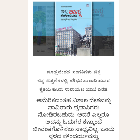
ದೊಡ್ಡ ದೇಶದ ಸಂಗತಿಗಳು ಚಿಕ್ಕ
ಚಿಕ್ಕ ಟಿಪ್ಪಣಿಗಳಲ್ಲಿ: ಶಶಿಧರ ಹಾಲಾಡಿಯವರ
ಕೃತಿಯ ಕುರಿತು ನಾರಾಯಣ ಯಾಜಿ ಬರಹ
ಅಮೆರಿಕದಂತಹ ವಿಶಾಲ ದೇಶವನ್ನು
ಸಾವಿರಾರು ಪ್ರವಾಸಿಗರು
ನೋಡಿರಬಹುದು. ಆದರೆ ಎಲ್ಲರೂ
ಅದನ್ನು ಓದುಗರ ಕಣ್ಮುಂದೆ
ಜೀವಂತಗೊಳಿಸಲು ಸಾಧ್ಯವಿಲ್ಲ. ಒಂದು
ಸ್ಥಳದ ಸೌಂದರ್ಯವನ್ನು