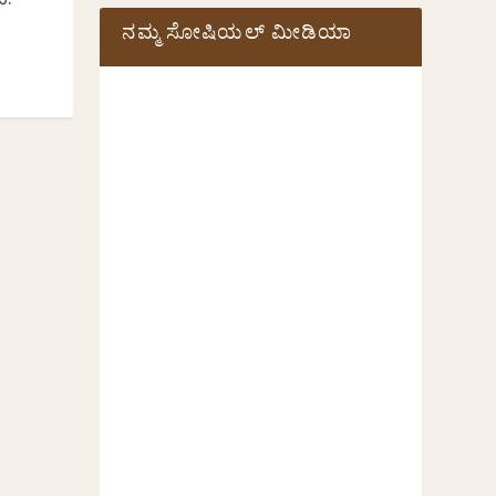
ೆ.”
ನಮ್ಮ ಸೋಷಿಯಲ್‌ ಮೀಡಿಯಾ