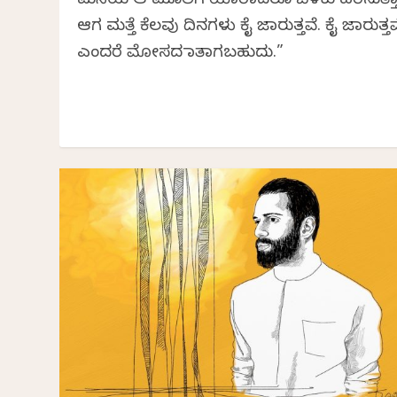
ಮನೆಯ ಆ ಮೂಲೆಗೆ ಯಾರಾದರೂ ಬೆಳಕು ಹರಿಸುತ್ತಾರ
ಆಗ ಮತ್ತೆ ಕೆಲವು ದಿನಗಳು ಕೈ ಜಾರುತ್ತವೆ. ಕೈ ಜಾರುತ್ತವ
ಎಂದರೆ ಮೋಸದ ಮಾತಾಗಬಹುದು.”