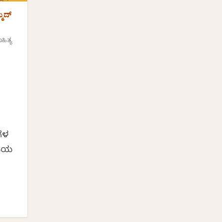
್ಮದ್
ಹಿತ್ಯ
ಷಗಳ
ತಿಯ