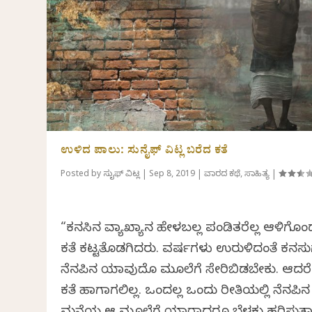
ಉಳಿದ ಪಾಲು: ಸುನೈಫ್ ವಿಟ್ಲ ಬರೆದ ಕತೆ
Posted by
ಸುನೈಫ್ ವಿಟ್ಲ
|
Sep 8, 2019
|
ವಾರದ ಕಥೆ
,
ಸಾಹಿತ್ಯ
|
“ಕನಸಿನ ವ್ಯಾಖ್ಯಾನ ಹೇಳಬಲ್ಲ ಪಂಡಿತರೆಲ್ಲ ಆಳಿಗೊಂ
ಕತೆ ಕಟ್ಟತೊಡಗಿದರು. ವರ್ಷಗಳು ಉರುಳಿದಂತೆ ಕನಸ
ನೆನಪಿನ ಯಾವುದೊ ಮೂಲೆಗೆ ಸೇರಿಬಿಡಬೇಕು. ಆದರೆ 
ಕತೆ ಹಾಗಾಗಲಿಲ್ಲ. ಒಂದಲ್ಲ ಒಂದು ರೀತಿಯಲ್ಲಿ ನೆನಪಿನ