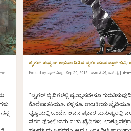
ಟೈಗರ್:ಸುನೈಫ್ ಅನುವಾದಿಸಿದ ವೈಕಂ ಮುಹಮ್ಮದ್ ಬಷೀರ
Posted by
ಸುನೈಫ್ ವಿಟ್ಲ
|
Sep 30, 2018
|
ವಾರದ ಕಥೆ
,
ಸಾಹಿತ್ಯ
|
ದು
”ಟೈಗರ್ ಖೈದಿಗಳಲ್ಲಿ ವ್ಯತ್ಯಾಸವೇನೂ ಗುರುತಿಸುವುದಿಲ
ುಗಳು
ಕೊಲೆಪಾತಕಿಯೂ, ಕಳ್ಳನೂ, ರಾಜಕೀಯ ಖೈದಿಯ
ನನ್ನ
ದೃಷ್ಟಿಯಲ್ಲಿ ಒಂದೇ. ಅವನ ಪ್ರಕಾರ ಮನುಷ್ಯರಲ್ಲಿ 
ವರ್ಗ. ಪೋಲೀಸರು ಮತ್ತು ಖೈದಿಗಳು. ಲಾಕಪ್ಪಿನಲ್ಲಿ