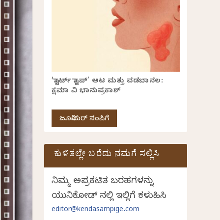
‘ಸ್ಟಾರ್ಟ್ ಸ್ಟಾಪ್’ ಆಟ ಮತ್ತು ವಡಬಾನಲ:
ಕ್ಷಮಾ ವಿ ಭಾನುಪ್ರಕಾಶ್
ಜೂನಿಯರ್ ಸಂಪಿಗೆ
ಕುಳಿತಲ್ಲೇ ಬರೆದು ನಮಗೆ ಸಲ್ಲಿಸಿ
ನಿಮ್ಮ ಅಪ್ರಕಟಿತ ಬರಹಗಳನ್ನು
ಯುನಿಕೋಡ್ ನಲ್ಲಿ ಇಲ್ಲಿಗೆ ಕಳುಹಿಸಿ
editor@kendasampige.com