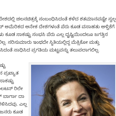
ೇಶದಲ್ಲಿ ಚಲನಚಿತ್ರಕ್ಕೆ ಸಂಬಂಧಿಸಿದಂತೆ ಕಳೆದ ಶತಮಾನವಷ್ಟೇ ಸ್ವಲ್
ಯಾಟಿನ್ ಅಮೆರಿಕದ ಅನೇಕ ದೇಶಗಳಂತೆ ಪೆರು ಕೂಡ ವಸಾಹತು ಆಳ್ವಿಕೆಗೆ
 ಕೂಡ ಸಾಕಷ್ಟು ಸಂಭವಿಸಿ ಪೆರು ಎಲ್ಲ ದೃಷ್ಟಿಯಿಂದಲೂ ಜಗತ್ತಿನ
ಲ. ಸರಿಸುಮಾರು ಇಂಥದೇ ಸ್ಥಿತಿಯಲ್ಲಿದ್ದ ಮೆಕ್ಸಿಕೋ ಮತ್ತು
ಿದಂತೆ ಸಾಧಿಸಿದ ಪ್ರಗತಿಯ ಮಟ್ಟವನ್ನು ತಲುಪಲಾಗಲಿಲ್ಲ.
್ಟು
 ಪ್ರಖ್ಯಾತ
ಸಾಕಷ್ಟು
ೊಲಟನ್ ರಿಲೇ
ಬಾರ್ಗಾ ವಿದಾ
ಳಿಸಿದವು. ಎಲ್ಲ
ು ಜನರು ಕೂಡ