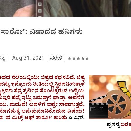
್‌ ಸಾರೋʼ: ವಿಷಾದದ ಹನಿಗಳು
ಸನ್ನ |
Aug 31, 2021
|
ಸರಣಿ
|
ದ ನೆಲೆಯಲ್ಲಿಯೇ ಚಿತ್ರದ ಕಥನವಿದೆ. ಚಿತ್ರ
ನ್ನು ಇನ್ನೊಂದು ರೀತಿಯಲ್ಲಿ ಸ್ಥಿರಪಡಿಸುತ್ತಾಳೆ
ಾಕ್ಸಿಮಾ ತನ್ನ ಸ್ಕರ್ಟಿನ ಸೊಂಟಕ್ಕಿರುವ ಬಟ್ಟೆಯ
 ಹೆಜ್ಜೆ ಇಟ್ಟು ಬರುತ್ತಾಳೆ ಫಾಸ್ಟಾ. ಅವಳಿಗೆ
. ಮದುವೆ! ಅವಳಿಗೆ ಅಷ್ಟೇ ಸಾಕಾಗುತ್ತದೆ.
ಬರ ಸಮಾಗಮಕ್ಕೆ ಅನುವುಮಾಡಿಕೊಡುವ ವಿಷಯ!
ದ ʻದ ಮಿಲ್ಕ್ ಆಫ್‌ ಸಾರೋʼ ಕುರಿತು
ಎ.ಎನ್.
ಪ್ರಸನ್ನ
ಬರ