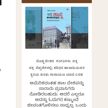
ದೊಡ್ಡ ದೇಶದ ಸಂಗತಿಗಳು ಚಿಕ್ಕ
ಚಿಕ್ಕ ಟಿಪ್ಪಣಿಗಳಲ್ಲಿ: ಶಶಿಧರ ಹಾಲಾಡಿಯವರ
ು
ಕೃತಿಯ ಕುರಿತು ನಾರಾಯಣ ಯಾಜಿ ಬರಹ
ಅಮೆರಿಕದಂತಹ ವಿಶಾಲ ದೇಶವನ್ನು
ಸಾವಿರಾರು ಪ್ರವಾಸಿಗರು
ನೋಡಿರಬಹುದು. ಆದರೆ ಎಲ್ಲರೂ
ಅದನ್ನು ಓದುಗರ ಕಣ್ಮುಂದೆ
ಜೀವಂತಗೊಳಿಸಲು ಸಾಧ್ಯವಿಲ್ಲ. ಒಂದು