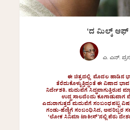
ʻದ ಮಿಲ್ಕ್ ಆಫ
ಎ. ಎನ್. ಪ್ರ
ಈ ಚಿತ್ರದಲ್ಲಿ
ಮೊದಲ ಹಾಡಿನ ಭಾವ
ತೆರೆದುಕೊಳ್ಳುತ್ತಿದ್ದಂತೆ ಈ ವಿಷಾದ ಭಾವವ
ನಿರ್ದೇಶಕಿ. ಮದುವೆಗೆ ಸಿದ್ಧವಾಗುತ್ತಿರುವ ಮ್ಯ
ಉದ್ದ ಸಾಲದೆಂದು ಕೂಗಾಡುವಾಗ ಮೆಲ್ಲನೆ
ಎದುರಾಗುತ್ತದೆ ಮದುವೆಗೆ ಸಂಬಂಧಪಟ್ಟ ವಿಷಯ
ಗಂಡು-ಹೆಣ್ಣಿಗೆ ಸಂಬಂಧಿಸಿದ, ಅವರಿಬ್
‘ಲೋಕ ಸಿನಿಮಾ ಟಾಕೀಸ್‌’ನಲ್ಲಿ ಪೆರು ದೇಶ