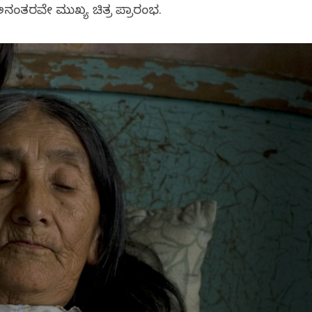
ಅನಂತರವೇ ಮುಖ್ಯ ಚಿತ್ರ ಪ್ರಾರಂಭ.