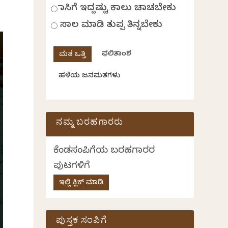
ಹಾಸಿಗೆ ಇದ್ದಷ್ಟು ಕಾಲು ಚಾಚಬೇಕು
ಸಾಲ ಮಾಡಿ ತುಪ್ಪ ತಿನ್ನಬೇಕು
ಫಲಿತಾಂಶ
ಹಳೆಯ ಜನಮತಗಳು
ನಮ್ಮ ಬರಹಗಾರರು
ಕೆಂಡಸಂಪಿಗೆಯ ಬರಹಗಾರರ
ಪುಟಗಳಿಗೆ
ಇಲ್ಲಿ ಕ್ಲಿಕ್ ಮಾಡಿ
ಪುಸ್ತಕ ಸಂಪಿಗೆ