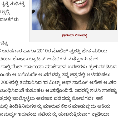
ೆ ತುಳಿತಕ್ಕೆ
ಲಲ್ಲಿ
ಟುವಟಿಕೆಗಳು
(ಕ್ಲಾಡಿಯಾ ಲೋಸಾ)
ಿತ್ರ
ತ ಬರಹಗಾರ ಹಾಗೂ 2010ರ ನೊಬೆಲ್ ಪ್ರಶಸ್ತಿ ವಿಜೇತ ಮರಿಯ
್ಲಾಡಿಯಾ ಲೋಸಾ ಲ್ಯಾಟಿನ್‌ ಅಮೆರಿಕದ ಮತ್ತೊಂದು ದೇಶ
ತ ಗಾಬ್ರಿಯೆಲ್ ಗಾರ್ಸಿಯಾ ಮಾರ್ಕೆಸ್‌ನ ಬರಹಗಳು ಪ್ರಚುರಪಡಿಸಿದ
ೊಂಡು ಆ ಬಗೆಯದೇ ಅಂಶಗಳನ್ನು ತನ್ನ ಚಿತ್ರದಲ್ಲಿ ಅಳವಡಿಸಲು
2009ರಲ್ಲಿ ತಯಾರಿಸಿದ ʻದ ಮಿಲ್ಕ್‌ ಆಫ್‌ ಸಾರೋʼ ಅನೇಕ ಅಂತರ
ಕ್ಕೆ ಸಂಬಂಧಿಸಿದಂತೆ ಕುತೂಹಲ ಅಂಶವೊಂದಿದೆ. ಇದರಲ್ಲಿ ನಟಿಸಿ ಸಾಕಷ್ಟು
್ರದಲ್ಲಿ ಪಾಲ್ಗೊಳ್ಳಲು ಅವಕಾಶ ಪಡೆದದ್ದು ಸೋಜಿಗವೇ. ಆಕೆ
ತೆಯಲ್ಲಿ ತಿಂಡಿತಿನಿಸುಗಳನ್ನು ಮಾರುವ ಕೆಲಸ ಮಾಡುವುದು ಆಕೆಯ
ಗತ್ಯ ಸಾಮರ್ಥ್ಯ ಇರುವಂಥ ನಟಿಯನ್ನು ಹುಡುಕುತ್ತಿರುವಾಗ ಕ್ಲಾಡಿಯಾ