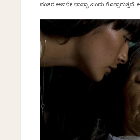
ನಂತರ ಅವಳೇ ಫಾಸ್ಟಾ ಎಂದು ಗೊತ್ತಾಗುತ್ತದೆ. 