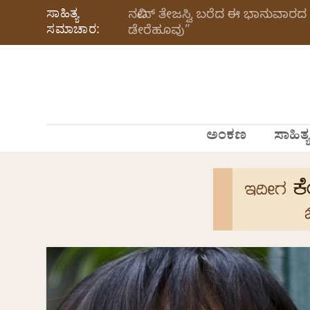
ಸಾಹಿತ್ಯ
ನವೀನ್‌ ತೇಜಸ್ವಿ ಬರೆದ ಈ ಭಾನುವಾರದ 
ಸಮಾಚಾರ:
ಡೇರೆಹೂವು”
ಅಂಕಣ
ಸಾಹಿತ್ಯ