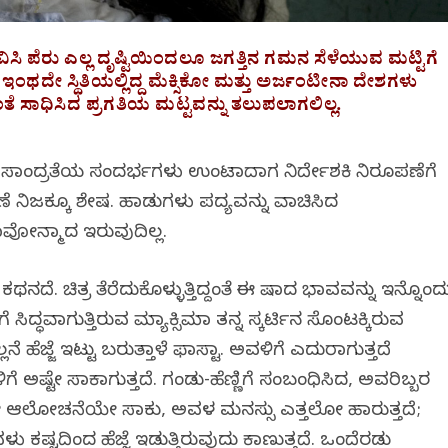
ಿ ಪೆರು ಎಲ್ಲ ದೃಷ್ಟಿಯಿಂದಲೂ ಜಗತ್ತಿನ ಗಮನ ಸೆಳೆಯುವ ಮಟ್ಟಿಗೆ
 ಇಂಥದೇ ಸ್ಥಿತಿಯಲ್ಲಿದ್ದ ಮೆಕ್ಸಿಕೋ ಮತ್ತು ಅರ್ಜಂಟೀನಾ ದೇಶಗಳು
ಂತೆ ಸಾಧಿಸಿದ ಪ್ರಗತಿಯ ಮಟ್ಟವನ್ನು ತಲುಪಲಾಗಲಿಲ್ಲ.
ಭಾವಸಾಂದ್ರತೆಯ ಸಂದರ್ಭಗಳು ಉಂಟಾದಾಗ ನಿರ್ದೇಶಕಿ ನಿರೂಪಣೆಗೆ
 ನಿಜಕ್ಕೂ ವಿಶೇಷ. ಹಾಡುಗಳು ಪದ್ಯವನ್ನು ವಾಚಿಸಿದ
ಾವೋನ್ಮಾದ ಇರುವುದಿಲ್ಲ.
ದೆ. ಚಿತ್ರ ತೆರೆದುಕೊಳ್ಳುತ್ತಿದ್ದಂತೆ ಈ ವಿಷಾದ ಭಾವವನ್ನು ಇನ್ನೊಂದ
ಗೆ ಸಿದ್ಧವಾಗುತ್ತಿರುವ ಮ್ಯಾಕ್ಸಿಮಾ ತನ್ನ ಸ್ಕರ್ಟಿನ ಸೊಂಟಕ್ಕಿರುವ
ೆಜ್ಜೆ ಇಟ್ಟು ಬರುತ್ತಾಳೆ ಫಾಸ್ಟಾ. ಅವಳಿಗೆ ಎದುರಾಗುತ್ತದೆ
ಅಷ್ಟೇ ಸಾಕಾಗುತ್ತದೆ. ಗಂಡು-ಹೆಣ್ಣಿಗೆ ಸಂಬಂಧಿಸಿದ, ಅವರಿಬ್ಬರ
 ಆಲೋಚನೆಯೇ ಸಾಕು, ಅವಳ ಮನಸ್ಸು ಎತ್ತಲೋ ಹಾರುತ್ತದೆ;
ಷ್ಟದಿಂದ ಹೆಜ್ಜೆ ಇಡುತ್ತಿರುವುದು ಕಾಣುತ್ತದೆ. ಒಂದೆರಡು