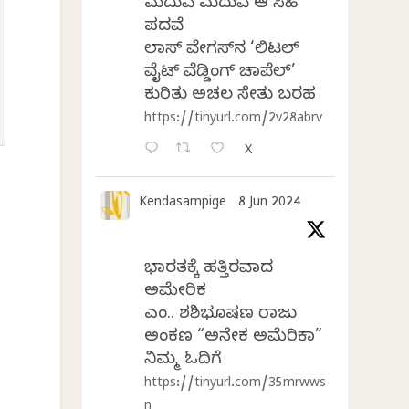
ಮದುವೆ ಮದುವೆ ಆ ಸಿಹಿ
ಪದವೆ
ಲಾಸ್‌ ವೇಗಸ್‌ನ ‘ಲಿಟಲ್
ವೈಟ್ ವೆಡ್ಡಿಂಗ್ ಚಾಪೆಲ್’
ಕುರಿತು ಅಚಲ ಸೇತು ಬರಹ
https://tinyurl.com/2v28abrv
X
Kendasampige
8 Jun 2024
ಭಾರತಕ್ಕೆ ಹತ್ತಿರವಾದ
ಅಮೇರಿಕ
ಎಂ.ವಿ. ಶಶಿಭೂಷಣ ರಾಜು
ಅಂಕಣ “ಅನೇಕ ಅಮೆರಿಕಾ”
ನಿಮ್ಮ ಓದಿಗೆ
https://tinyurl.com/35mrwws
n