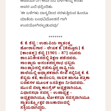
ಆಚಾರ್ಯರಿಗೆ ಅರ್ಪಿಸಿದ ಬಳೆಗಳನ್ನು ಕಂಡು
ಅವರ ಎದೆ ಧಸ್ಸೆಂದಿತು.
‘ಈ ಬಳೆಗಳು ದಾಸ್ಯದಿಂದ ನರಳುತ್ತಿರುವ ಹಿಂದೂ
ಮಾತೆಯ ಬಂಧವಿಮೋಚನೆ ಗಾಗಿ
ಉಪಯೋಗಿಸಲ್ಪಡುವವು!’
*******
ಕೆ. ಕೆ. ಶೆಟ್ಟಿ : ಉಡುಪಿಯ ಸ್ವಾತಂತ್ರ್ಯ
ಹೋರಾಟಗಾರ – ಲೇಖಕ ಕೆ. [ಕೆಮ್ತೂರು] ಕೆ.
[ಕಾಂತಪ್ಪ] ಶೆಟ್ಟಿ [1901 – 87] ಯವರು
ಶಾಂತಿನಿಕೇತನದಲ್ಲಿ ಶಿಕ್ಷಣ ಪಡೆದವರು.
ಸಾಂತ್ಯಾರು ಅನಂತಪದ್ಮನಾಭ ಭಟ್ಟರು
ಸಾಂತ್ಯಾರಿನಲ್ಲಿ ನಡೆಸುತ್ತಿದ್ದ ರಾಷ್ಟ್ರೀಯ
ಶಾಲೆಯಲ್ಲಿ ಅಧ್ಯಾಪಕರಾಗಿ ಸೇವೆ ಸಲ್ಲಿಸಿದ್ದ ಕೆ. ಕೆ.
ಶೆಟ್ಟರು ಕತೆ, ಕಾದಂಬರಿ, ನಾಟಕ ಹಾಗೂ ಪತ್ರಿಕಾ
ಬರಹಗಳ ಮೂಲಕ ಜನಶಿಕ್ಷಣ ನೀಡಿದವರು.
ಮುಂದೆ ಜಿಲ್ಲಾ ಕಾಂಗ್ರೆಸ್ ಅಧ್ಯಕ್ಷರಾಗಿಯೂ,
ವಿಧಾನಸಭಾ ಸದಸ್ಯ – ಉಪಾಧ್ಯಕ್ಷ –
ಅಧ್ಯಕ್ಷರಾಗಿಯೂ, ಲೋಕಸಭಾ ಸದಸ್ಯರಾಗಿಯೂ
ಸ್ವಾತಂತ್ರ್ಯೋತ್ತರ ರಾಜಕಾರಣದಲ್ಲಿ
ಸಕ್ರಿಯರಾಗಿದ್ದರು.