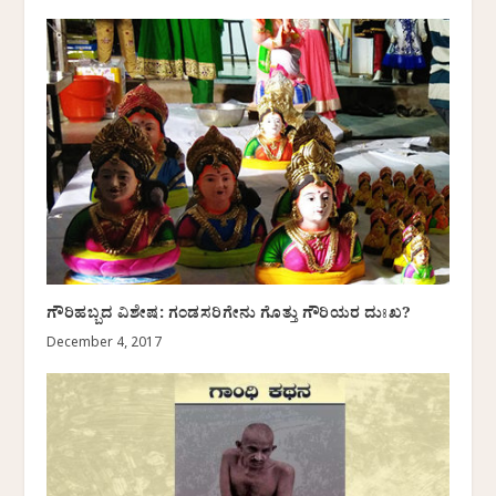
ಗೌರಿಹಬ್ಬದ ವಿಶೇಷ: ಗಂಡಸರಿಗೇನು ಗೊತ್ತು ಗೌರಿಯರ ದುಃಖ?
December 4, 2017