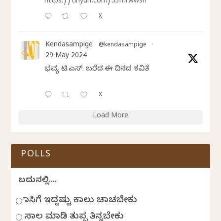
https://tinyurl.com/35mrwwsn
X
Kendasampige
@kendasampige
·
29 May 2024
ಭವ್ಯ ಟಿ.ಎಸ್. ಬರೆದ ಈ ದಿನದ ಕವಿತೆ
X
Load More
POLLS
ಬದುಕಿನಲ್ಲಿ....
ಹಾಸಿಗೆ ಇದ್ದಷ್ಟು ಕಾಲು ಚಾಚಬೇಕು
ಸಾಲ ಮಾಡಿ ತುಪ್ಪ ತಿನ್ನಬೇಕು