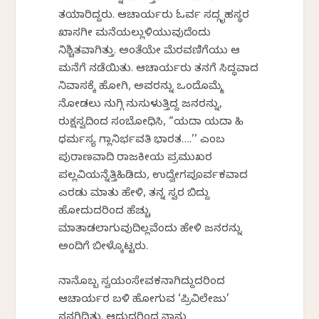
ತಯಾರಿದ್ದರು. ಆಚಾರ್ಯರು ಓರ್ವ ಸದ್ಗೃಹಸ್ಥರ
ಖಾಸಗೀ ಮನೆಯಲ್ಲುಳಿಯುವುದೆಂದು
ನಿಶ್ಚಿತವಾಗಿತ್ತು. ಅಂತೆಯೇ ಮೆರವಣಿಗೆಯು ಆ
ಮನೆಗೆ ನಡೆಯಿತು. ಆಚಾರ್ಯರು ತನಗೆ ಸಿದ್ಧವಾದ
ನಿವಾಸಕ್ಕೆ ಹೋಗಿ, ಅವರನ್ನು ಒಂದೊಮ್ಮೆ
ನೋಡಲು ನುಗ್ಗಿ ನುಸುಳುತ್ತಿದ್ದ ಜನರನ್ನು,
ರುಕ್ಷಸ್ವದಿಂದ ಸಂಬೋಧಿಸಿ, “ಯದಾ ಯದಾ ಹಿ
ಧರ್ಮಸ್ಯ ಗ್ಲಾನಿರ್ಭವತಿ ಭಾರತ….’’ ಎಂಬ
ಪುರಾಣವಾದಿ ರಾಜಕೀಯ ಪ್ರಮುಖರ
ಪಲ್ಲವಿಯನ್ನೆತ್ತಿಹಿಡಿದು, ಉದ್ವೇಗಪೂರ್ವಕವಾದ
ಎರಡು ಮಾತು ಹೇಳಿ, ತನ್ನ ಸ್ವರ ಬಿದ್ದು
ಹೋದುದರಿಂದ ಹೆಚ್ಚು
ಮಾತಾಡಲಾಗುವುದಿಲ್ಲವೆಂದು ಹೇಳಿ ಜನರನ್ನು
ಅಂದಿಗೆ ಬೀಳ್ಕೊಟ್ಟರು.
ನಾನೊಬ್ಬ ಸ್ವಯಂಸೇವಕನಾಗಿದ್ದುದರಿಂದ
ಆಚಾರ್ಯರ ಬಳಿ ಹೋಗುವ ‘ಪ್ರಿವಿಲೇಜು’
ನನಗಿದ್ದಿತು. ಆದುದರಿಂದ ನಾನು