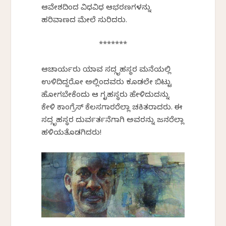
ಆವೇಶದಿಂದ ವಿಧವಿಧ ಆಭರಣಗಳನ್ನು
ಹರಿವಾಣದ ಮೇಲೆ ಸುರಿದರು.
*******
ಆಚಾರ್ಯರು ಯಾವ ಸದ್ಗೃಹಸ್ಥರ ಮನೆಯಲ್ಲಿ
ಉಳಿದಿದ್ದರೋ ಅಲ್ಲಿಂದವರು ಕೂಡಲೇ ಬಿಟ್ಟು
ಹೋಗಬೇಕೆಂದು ಆ ಗೃಹಸ್ಥರು ಹೇಳಿದುದನ್ನು
ಕೇಳಿ ಕಾಂಗ್ರೆಸ್ ಕೆಲಸಗಾರರೆಲ್ಲಾ ಚಕಿತರಾದರು. ಈ
ಸದ್ಗೃಹಸ್ಥರ ದುರ್ವರ್ತನೆಗಾಗಿ ಅವರನ್ನು ಜನರೆಲ್ಲಾ
ಹಳಿಯತೊಡಗಿದರು!