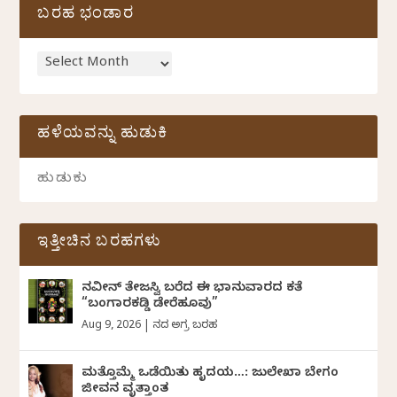
ಬರಹ ಭಂಡಾರ
ಹಳೆಯವನ್ನು ಹುಡುಕಿ
ಇತ್ತೀಚಿನ ಬರಹಗಳು
ನವೀನ್‌ ತೇಜಸ್ವಿ ಬರೆದ ಈ ಭಾನುವಾರದ ಕತೆ
“ಬಂಗಾರಕಡ್ಡಿ ಡೇರೆಹೂವು”
Aug 9, 2026
|
ದಿನದ ಅಗ್ರ ಬರಹ
ಮತ್ತೊಮ್ಮೆ ಒಡೆಯಿತು ಹೃದಯ…: ಜುಲೇಖಾ ಬೇಗಂ
ಜೀವನ ವೃತ್ತಾಂತ