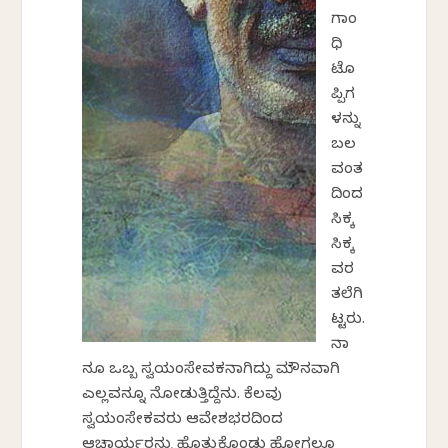
ಗಾಂ
ಧಿ
ಟೊ
ಪ್ಪಿಗ
ಳನ್ನು
ಬಲ
ವಂತ
ದಿಂದ
ಸಿಕ್ಕ
ಸಿಕ್ಕ
ವರ
ತಲೆಗಿ
ಟ್ಟರು.
ನಾ
ನೂ ಒಬ್ಬ ಸ್ವಯಂಸೇವಕನಾಗಿದ್ದು ಮೌನವಾಗಿ
ಎಲ್ಲವನ್ನೂ ನೋಡುತ್ತಿದ್ದೆನು. ಕೆಲವು
ಸ್ವಯಂಸೇಕವರು ಆವೇಶಭರದಿಂದ
ಆಚಾರ್ಯರನ್ನು ಹೊತ್ತುಕೊಂಡು ಹೋಗಲೂ