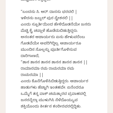
ಮೆಚ್ಚಿಹೋಗುತ್ತಿದ್ದರು.
“ಬಂದನು ಸಿ. ಆರ್. ದಾಸನು ಭರದಲಿ |
ಇಳಿದನು ಜಬ್ಬಲ್ ಪುರ ಸ್ಟೇಶನಲಿ ||
ಎಂದು ಸ್ಪೂರ್ತಿಯಿಂದ ಹೇಳಿದೊಡನೆಯೇ ಜನರು
ಮೆಚ್ಚಿ ಕೈ ಚಪ್ಪಾಳೆ ಹೊಡೆದುಬಿಡುತ್ತಿದ್ದರು.
ಅನಂತರ ಆಚಾರ್ಯರು ಏನು ಹೇಳುವರೆಂಬ
ಗೊಡವೆಯೇ ಅವರಿಗಿದ್ದಿಲ್ಲ. ಆಚಾರ್ಯರೂ
ಮುಂದಿನ ಸೊಲ್ಲನ್ನು ಪೂರ್ತಿಗೊಳಿಸುವ
ದಾರಿಗಾಣದೆ,
“ತಾನ ತಾನನ ತಾನನ ತಾನನ ತಾನನ ತಾನನ ||
ರಾಮಾರಮಾ ರಮ ರಾಮರಮಾ ರಮ
ರಾಮರಮಾ ||
ಎಂದು ಕೊನೆಗೊಳಿಸಿಬಿಡುತ್ತಿದ್ದರು. ಆಚಾರ್ಯರ
ಹಾಡುಗಳು ಹೆಚ್ಚಾಗಿ ಇಂತಹವೇ. ಏನೆಂದರೂ
ಒಮ್ಮೆಗೆ ತನ್ನ ವಾಕ್ ಚಮತ್ಕಾರದ ಪ್ರವಾಹದಲ್ಲಿ
ಜನರನ್ನೆಲ್ಲಾ ಮುಳುಗಿಸಿ ಸೆಳೆದೊಯ್ಯುವ
ಶಕ್ತಿಯೊಂದು ಕೀರ್ತನ ಕಂಠೀರವರಲ್ಲಿದ್ದಿತು.