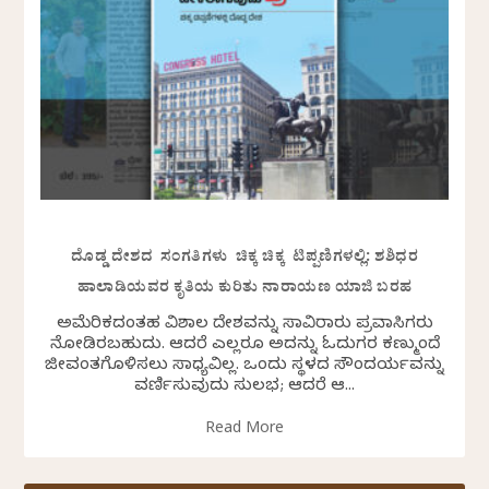
ದೊಡ್ಡ ದೇಶದ ಸಂಗತಿಗಳು ಚಿಕ್ಕ ಚಿಕ್ಕ ಟಿಪ್ಪಣಿಗಳಲ್ಲಿ: ಶಶಿಧರ
ಹಾಲಾಡಿಯವರ ಕೃತಿಯ ಕುರಿತು ನಾರಾಯಣ ಯಾಜಿ ಬರಹ
ಅಮೆರಿಕದಂತಹ ವಿಶಾಲ ದೇಶವನ್ನು ಸಾವಿರಾರು ಪ್ರವಾಸಿಗರು
ನೋಡಿರಬಹುದು. ಆದರೆ ಎಲ್ಲರೂ ಅದನ್ನು ಓದುಗರ ಕಣ್ಮುಂದೆ
ಜೀವಂತಗೊಳಿಸಲು ಸಾಧ್ಯವಿಲ್ಲ. ಒಂದು ಸ್ಥಳದ ಸೌಂದರ್ಯವನ್ನು
ವರ್ಣಿಸುವುದು ಸುಲಭ; ಆದರೆ ಆ...
Read More