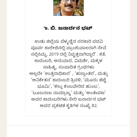
ಡಾ. ಬಿ. ಜನಾರ್ದನ ಭಟ್
ಉಡುಪಿ ಜಿಲ್ಲೆಯ ಬೆಳ್ಮಣ್ಣಿನ ಸರಕಾರಿ ಪದವಿ
ಪೂರ್ವ ಕಾಲೇಜಿನಲ್ಲಿ ಪ್ರಾಂಶುಪಾಲರಾಗಿ ಸೇವೆ
ಸಲ್ಲಿಸಿದ್ದು, 2019 ರಲ್ಲಿ ನಿವೃತ್ತರಾಗಿದ್ದಾರೆ’ . ಕತೆ,
ಕಾದಂಬರಿ, ಅನುವಾದ, ವಿಮರ್ಶೆ, ಮಕ್ಕಳ
ಸಾಹಿತ್ಯ, ಸಂಪಾದಿತ ಗ್ರಂಥಗಳು
ಅಲ್ಲದೇ ‘ಉತ್ತರಾಧಿಕಾರ’ , ‘ಹಸ್ತಾಂತರ’, ಮತ್ತು
‘ಅನಿಕೇತನ’ ಕಾದಂಬರಿ ತ್ರಿವಳಿ, ‘ಮೂರು ಹೆಜ್ಜೆ
ಭೂಮಿ’, ‘ಕಲ್ಲು ಕಂಬವೇರಿದ ಹುಂಬ’,
‘ಬೂಬರಾಜ ಸಾಮ್ರಾಜ್ಯ’ ಮತ್ತು ‘ಅಂತಃಪಟ’
ಅವರ ಕಾದಂಬರಿಗಳು ಸೇರಿ ಜನಾರ್ದನ ಭಟ್
ಅವರ ಪ್ರಕಟಿತ ಕೃತಿಗಳ ಸಂಖ್ಯೆ 82.