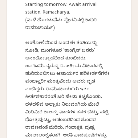
Starting tomorrow. Await arrival
station. Ramacharya.
(ನಾಳೆ ಹೊರಡುವೆನು. ಸ್ಟೇಶನಿನಲ್ಲಿ ಕಾದಿರಿ.
ರಾಮಾಚಾರ್ಯ)
ಅಂಕೋಲೆಯಿಂದ ಬಂದ ಈ ತಂತಿಯನ್ನು
ನೋಡಿ, ಮಂಗಳೂರ ‘ಕಾಂಗ್ರೆಸ್ ಜನರು’
ಆನಂದೋತ್ಸಾಹದಿಂದ ತುಂಬಿದರು.
ಜನಸಾಮಾನ್ಯರನ್ನು ರಾಜಕೀಯ ವಿಚಾರದಲ್ಲಿ
ಹುರಿದುಂಬಿಸಲು ಆಚಾರ್ಯರ ಹರಿಕೀರ್ತನೆಗಳೇ
ಪಂಚಾಕ್ಷರೀ ಮಂತ್ರವೆಂದು ಅವರು ದೃಢ
ನಂಬಿದ್ದರು. ರಾಮಾಚಾರ್ಯರು ಇತರ
ಕೀರ್ತನಕಾರರಂತೆ ಜರಿ ಪೇಟಾ ಕಟ್ಟಿಕೊಂಡು,
ಥಳಥಳಿಪ ಅಲ್ಪಾಕು ನಿಲುವಂಗಿಯ ಮೇಲೆ
ಮಿರಿಮಿರಿ ಶಾಲನ್ನು ಪಾದಗಳ ತನಕ ಬಿಟ್ಟು, ಪಟ್ಟೆ
ಧೋತ್ರವುಟ್ಟು, ಆಡಂಬರದಿಂದ ಸುಂದರ
ರಾವಣನಂತೆ ಮೆರೆದು, ಗಂಧಾಕ್ಷತೆ, ಪುಷ್ಪ
ಮಾಲಾಲಂಕೃತರಾಗಿ, ಆರತಿ ಪಾದಪೂಜೆಗಳನ್ನು