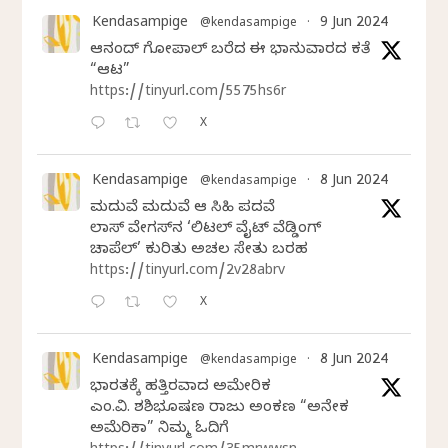
Kendasampige
9 Jun 2024
@kendasampige
·
ಆನಂದ್‌ ಗೋಪಾಲ್‌ ಬರೆದ ಈ ಭಾನುವಾರದ ಕತೆ
“ಆಟ”
https://tinyurl.com/5575hs6r
X
Kendasampige
8 Jun 2024
@kendasampige
·
ಮದುವೆ ಮದುವೆ ಆ ಸಿಹಿ ಪದವೆ
ಲಾಸ್‌ ವೇಗಸ್‌ನ ‘ಲಿಟಲ್ ವೈಟ್ ವೆಡ್ಡಿಂಗ್
ಚಾಪೆಲ್’ ಕುರಿತು ಅಚಲ ಸೇತು ಬರಹ
https://tinyurl.com/2v28abrv
X
Kendasampige
8 Jun 2024
@kendasampige
·
ಭಾರತಕ್ಕೆ ಹತ್ತಿರವಾದ ಅಮೇರಿಕ
ಎಂ.ವಿ. ಶಶಿಭೂಷಣ ರಾಜು ಅಂಕಣ “ಅನೇಕ
ಅಮೆರಿಕಾ” ನಿಮ್ಮ ಓದಿಗೆ