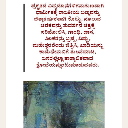
ಪ್ರಕೃತದ ವಿದ್ಯಮಾನಗಳಿಗನುಗುಣವಾಗಿ
ಧಾರ್ಮಿಕಕ್ಕೆ ರಾಜಕೀಯ ಬಣ್ಣವನ್ನು
ಚಿತ್ತಾಕರ್ಷಕವಾಗಿ ಕೊಟ್ಟು, ನೂಲುವ
ಚರಕವನ್ನು ಸುದರ್ಶನ ಚಕ್ರಕ್ಕೆ
ಸರಿಹೋಲಿಸಿ, ಗಾಂಧಿ, ದಾಸ,
ತಿಲಕರನ್ನು ಬ್ರಹ್ಮ, ವಿಷ್ಣು,
ಮಹೇಶ್ವರರೆಂದು ಚಿತ್ರಿಸಿ, ಖಾದಿಯನ್ನು
ಕಾಮಧೇನುವಿಗೆ ತುಲನೆಮಾಡಿ,
ಜನರಲ್ಲೆಲ್ಲಾ ತಾತ್ಕಾಲಿಕವಾದ
ಕ್ಷೋಭೆಯನ್ನುಂಟುಮಾಡುವವರು.