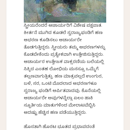
ಸ್ತ್ರೀಯರೆಂದರೆ ಆಚಾರ್ಯರಿಗೆ ವಿಶೇಷ ಪಕ್ಷಪಾತ.
ಕೀರ್ತನೆ ಮುಗಿದ ಕೂಡಲೆ ಸ್ವರಾಜ್ಯಫಂಡಿಗೆ ಹಣ
ಆಭರಣ ಕೂಡಿಸಲು ಆಚಾರ್ಯರೇ
ತೊಡಗುತ್ತಿದ್ದರು. ಸ್ತ್ರೀಯರು ತಮ್ಮ ಆಭರಣಗಳನ್ನು
ಕೊಡಬೇಕೆಂದು ಪ್ರತ್ಯೇಕವಾಗಿ ಉತ್ತೇಜಿಸುತ್ತಿದ್ದರು.
ಆಚಾರ್ಯರ ಉತ್ತೇಜಕ ವಾಕ್ಸರಣಿಯ ಬಲೆಯಲ್ಲಿ
ಸಿಕ್ಕಿದ ಎಂತಹ ಲೋಭಿಯ ಮನಸ್ಸೂ ಒಮ್ಮೆಗೆ
ತಲ್ಲಣವಾಗುತ್ತಿತ್ತು. ಹಣ ಮಾತ್ರವಲ್ಲದೆ ಉಂಗುರ,
ಬಳೆ, ಸರ, ಒಂಟಿ ಮೊದಲಾದ ಆಭರಣಗಳೂ
ಸ್ವರಾಜ್ಯ ಫಂಡಿಗೆ ಅರ್ಪಿತವಾದವು. ಕೊನೆಯಲ್ಲಿ
ಆಚಾರ್ಯರೇ ಅವುಗಳನ್ನೆಲ್ಲಾ ಏಲಂ ಹಾಕಿ
ಸ್ಫೂರ್ತಿಯ ಮಾತುಗಳಿಂದ ಮೇಲಾಟವೆಬ್ಬಿಸಿ
ಆದಷ್ಟು ಹೆಚ್ಚಿನ ಹಣ ಪಡೆಯುತ್ತಿದ್ದರು.
ಹೊಸತಾಗಿ ಹೊರಟ ಭೂತದ ಪ್ರಭಾವದಂತೆ