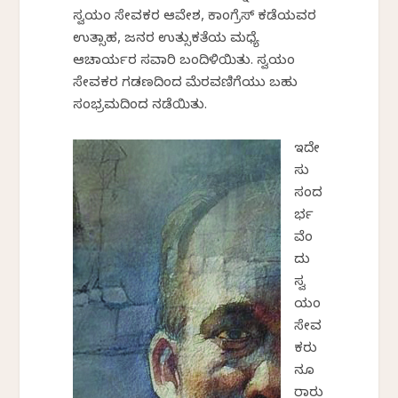
ಸ್ವಯಂ ಸೇವಕರ ಆವೇಶ, ಕಾಂಗ್ರೆಸ್ ಕಡೆಯವರ
ಉತ್ಸಾಹ, ಜನರ ಉತ್ಸುಕತೆಯ ಮಧ್ಯೆ
ಆಚಾರ್ಯರ ಸವಾರಿ ಬಂದಿಳಿಯಿತು. ಸ್ವಯಂ
ಸೇವಕರ ಗಡಣದಿಂದ ಮೆರವಣಿಗೆಯು ಬಹು
ಸಂಭ್ರಮದಿಂದ ನಡೆಯಿತು.
ಇದೇ
ಸು
ಸಂದ
ರ್ಭ
ವೆಂ
ದು
ಸ್ವ
ಯಂ
ಸೇವ
ಕರು
ನೂ
ರಾರು