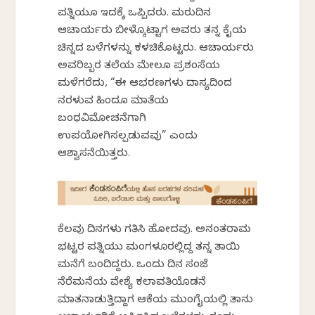
ಪತ್ನಿಯೂ ಇದಕ್ಕೆ ಒಪ್ಪಿದರು. ಮರುದಿನ
ಆಚಾರ್ಯರು ಬೀಳ್ಕೊಟ್ಟಾಗ ಅವರು ತನ್ನ ಕೈಯ
ಚಿನ್ನದ ಬಳೆಗಳನ್ನು ಕಳಚಿಕೊಟ್ಟರು. ಆಚಾರ್ಯರು
ಅವರಿಬ್ಬರ ತಲೆಯ ಮೇಲೂ ಪ್ರಶಂಸೆಯ
ಮಳೆಗರೆದು, “ಈ ಆಭರಣಗಳು ದಾಸ್ಯದಿಂದ
ನರಳುವ ಹಿಂದೂ ಮಾತೆಯ
ಬಂಧವಿಮೋಚನೆಗಾಗಿ
ಉಪಯೋಗಿಸಲ್ಪಡುವವು” ಎಂದು
ಆಶ್ವಾಸನೆಯಿತ್ತರು.
ಕೆಲವು ದಿನಗಳು ಗತಿಸಿ ಹೋದವು. ಅನಂತರಾಮ
ಭಟ್ಟರ ಪತ್ನಿಯು ಮಂಗಳೂರಲ್ಲಿದ್ದ ತನ್ನ ತಾಯಿ
ಮನೆಗೆ ಬಂದಿದ್ದರು. ಒಂದು ದಿನ ಸಂಜೆ
ನೆರೆಮನೆಯ ವೇಶ್ಯೆ ಕಲಾವತಿಯೊಡನೆ
ಮಾತನಾಡುತ್ತಿದ್ದಾಗ ಆಕೆಯ ಮುಂಗೈಯಲ್ಲಿ ತಾನು