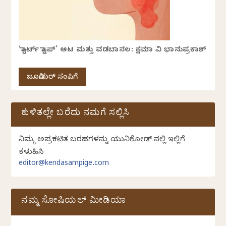
‘ಸ್ಟಾರ್ಟ್ ಸ್ಟಾಪ್’ ಆಟ ಮತ್ತು ವಡಬಾನಲ: ಕ್ಷಮಾ ವಿ ಭಾನುಪ್ರಕಾಶ್
ಜೂನಿಯರ್ ಸಂಪಿಗೆ
ಕುಳಿತಲ್ಲೇ ಬರೆದು ನಮಗೆ ಸಲ್ಲಿಸಿ
ನಿಮ್ಮ ಅಪ್ರಕಟಿತ ಬರಹಗಳನ್ನು ಯುನಿಕೋಡ್ ನಲ್ಲಿ ಇಲ್ಲಿಗೆ
ಕಳುಹಿಸಿ
editor@kendasampige.com
ನಮ್ಮ ಸೋಷಿಯಲ್‌ ಮೀಡಿಯಾ