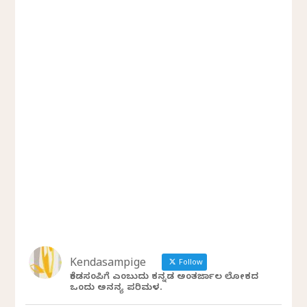
Kendasampige
Follow
ಕೆಂಡಸಂಪಿಗೆ ಎಂಬುದು ಕನ್ನಡ ಅಂತರ್ಜಾಲ ಲೋಕದ
ಒಂದು ಅನನ್ಯ ಪರಿಮಳ.