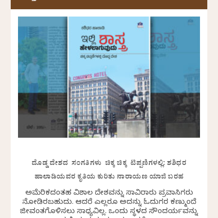
ದೊಡ್ಡ ದೇಶದ ಸಂಗತಿಗಳು ಚಿಕ್ಕ ಚಿಕ್ಕ ಟಿಪ್ಪಣಿಗಳಲ್ಲಿ: ಶಶಿಧರ
ಹಾಲಾಡಿಯವರ ಕೃತಿಯ ಕುರಿತು ನಾರಾಯಣ ಯಾಜಿ ಬರಹ
ಅಮೆರಿಕದಂತಹ ವಿಶಾಲ ದೇಶವನ್ನು ಸಾವಿರಾರು ಪ್ರವಾಸಿಗರು
ನೋಡಿರಬಹುದು. ಆದರೆ ಎಲ್ಲರೂ ಅದನ್ನು ಓದುಗರ ಕಣ್ಮುಂದೆ
ಜೀವಂತಗೊಳಿಸಲು ಸಾಧ್ಯವಿಲ್ಲ. ಒಂದು ಸ್ಥಳದ ಸೌಂದರ್ಯವನ್ನು