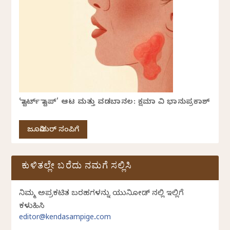
‘ಸ್ಟಾರ್ಟ್ ಸ್ಟಾಪ್’ ಆಟ ಮತ್ತು ವಡಬಾನಲ: ಕ್ಷಮಾ ವಿ ಭಾನುಪ್ರಕಾಶ್
ಜೂನಿಯರ್ ಸಂಪಿಗೆ
ಕುಳಿತಲ್ಲೇ ಬರೆದು ನಮಗೆ ಸಲ್ಲಿಸಿ
ನಿಮ್ಮ ಅಪ್ರಕಟಿತ ಬರಹಗಳನ್ನು ಯುನಿಕೋಡ್ ನಲ್ಲಿ ಇಲ್ಲಿಗೆ
ಕಳುಹಿಸಿ
editor@kendasampige.com