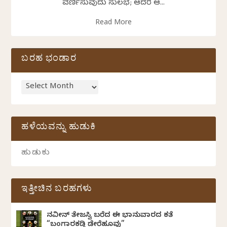
ವರ್ಣಿಸುವುದು ಸುಲಭ; ಆದರೆ ಆ...
Read More
ಬರಹ ಭಂಡಾರ
ಹಳೆಯವನ್ನು ಹುಡುಕಿ
ಇತ್ತೀಚಿನ ಬರಹಗಳು
ನವೀನ್‌ ತೇಜಸ್ವಿ ಬರೆದ ಈ ಭಾನುವಾರದ ಕತೆ
“ಬಂಗಾರಕಡ್ಡಿ ಡೇರೆಹೂವು”