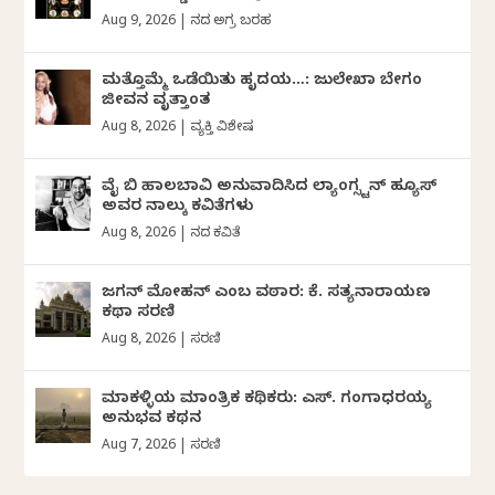
Aug 9, 2026
|
ದಿನದ ಅಗ್ರ ಬರಹ
ಮತ್ತೊಮ್ಮೆ ಒಡೆಯಿತು ಹೃದಯ…: ಜುಲೇಖಾ ಬೇಗಂ
ಜೀವನ ವೃತ್ತಾಂತ
Aug 8, 2026
|
ವ್ಯಕ್ತಿ ವಿಶೇಷ
ವೈ ಬಿ ಹಾಲಬಾವಿ ಅನುವಾದಿಸಿದ ಲ್ಯಾಂಗ್ಸ್ಟನ್ ಹ್ಯೂಸ್
ಅವರ ನಾಲ್ಕು ಕವಿತೆಗಳು
Aug 8, 2026
|
ದಿನದ ಕವಿತೆ
ಜಗನ್‌ ಮೋಹನ್‌ ಎಂಬ ವಠಾರ: ಕೆ. ಸತ್ಯನಾರಾಯಣ
ಕಥಾ ಸರಣಿ
Aug 8, 2026
|
ಸರಣಿ
ಮಾಕಳ್ಳಿಯ ಮಾಂತ್ರಿಕ ಕಥಿಕರು: ಎಸ್. ಗಂಗಾಧರಯ್ಯ
ಅನುಭವ ಕಥನ
Aug 7, 2026
|
ಸರಣಿ