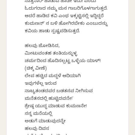
ಸಾತ್ತನಾರ್‌ ಹಾಡುವ ಹಾಡೇ ಇದು! ಎಂದು
ಓದುಗರಾದ ನಮ್ಮ ಮನ ಗಾಬರಿಗೊಳಗಾಗುತ್ತದೆ.
ಆದರೆ ಹಾಡಿದ ಕವಿ ಎಂಥ ಇಕ್ಕಟ್ಟಿನಲ್ಲಿ ಇದ್ದಿದ್ದರೆ
ಕುಮಣನ್‌ʼ ನ ಬಳಿ ಹೋಗಿರಬೇಕು ಎಂಬುದನ್ನು
ಕವಿಯ ಹಾಡು ಸ್ಪಷ್ಟಪಡಿಸುತ್ತದೆ.
ಹಲವು ಜೋಡಿಸಿದ,
ಮೀಟುವಂತಹ ತಂತಿಯನ್ನುಳ್ಳ
ಚರ್ಮದಿಂದ ಹೊದಿಸಲ್ಪಟ್ಟ ಒಳ್ಳೆಯ ಯಾಳ್!
(ಚಿಕ್ಕ ವೀಣೆ)
ಲೇಪ ಹಚ್ಚಿದ ಮದ್ದಳೆ ಆದಿಯಾಗಿ
ಇವುಗಳೆಲ್ಲ ಇರುವ
ನಾಟ್ಯತಂಡದವರ ಬಡತನವ ನೀಗಿಸುವ
ಮನೆತನದಲ್ಲಿ ಹುಟ್ಟಿದವನೇ!ʼ
ಶ್ರೇಷ್ಠ ಯುದ್ಧ ಮಾಡುವ ಕುಮಣನೇ!
ನನ್ನ ಮನೆಯಲ್ಲಿ
ಅಡುಗೆ ಮಾಡುವುದನ್ನೇ
ಹಲವು ದಿವಸ