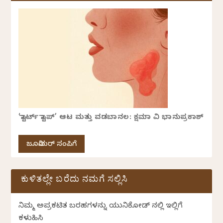
‘ಸ್ಟಾರ್ಟ್ ಸ್ಟಾಪ್’ ಆಟ ಮತ್ತು ವಡಬಾನಲ: ಕ್ಷಮಾ ವಿ ಭಾನುಪ್ರಕಾಶ್
ಜೂನಿಯರ್ ಸಂಪಿಗೆ
ಕುಳಿತಲ್ಲೇ ಬರೆದು ನಮಗೆ ಸಲ್ಲಿಸಿ
ನಿಮ್ಮ ಅಪ್ರಕಟಿತ ಬರಹಗಳನ್ನು ಯುನಿಕೋಡ್ ನಲ್ಲಿ ಇಲ್ಲಿಗೆ
ಕಳುಹಿಸಿ