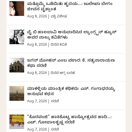
ಮತ್ತೊಮ್ಮೆ ಒಡೆಯಿತು ಹೃದಯ…: ಜುಲೇಖಾ ಬೇಗಂ
ಜೀವನ ವೃತ್ತಾಂತ
Aug 8, 2026
|
ವ್ಯಕ್ತಿ ವಿಶೇಷ
ವೈ ಬಿ ಹಾಲಬಾವಿ ಅನುವಾದಿಸಿದ ಲ್ಯಾಂಗ್ಸ್ಟನ್ ಹ್ಯೂಸ್
ಅವರ ನಾಲ್ಕು ಕವಿತೆಗಳು
Aug 8, 2026
|
ದಿನದ ಕವಿತೆ
ಜಗನ್‌ ಮೋಹನ್‌ ಎಂಬ ವಠಾರ: ಕೆ. ಸತ್ಯನಾರಾಯಣ
ಕಥಾ ಸರಣಿ
Aug 8, 2026
|
ದಿನದ ಅಗ್ರ ಬರಹ
ಮಾಕಳ್ಳಿಯ ಮಾಂತ್ರಿಕ ಕಥಿಕರು: ಎಸ್. ಗಂಗಾಧರಯ್ಯ
ಅನುಭವ ಕಥನ
Aug 7, 2026
|
ಸರಣಿ
“ಕೊರವಂಜಿ” ಹಾಕಿಕೊಟ್ಟ ಹಾಸ್ಯೋತ್ಸವದ ಹಾದಿ…:
ಎಚ್. ಗೋಪಾಲಕೃಷ್ಣ ಸರಣಿ
Aug 7, 2026
|
ಸರಣಿ