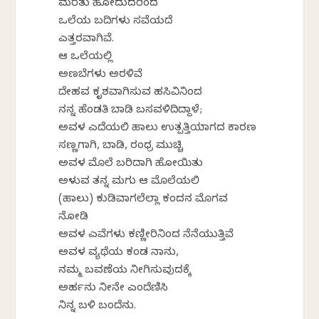
ಮರೆತು ಹೋದುದರಿಂದ
ಒಲೆಯ ಬದಿಗಳು ಸವೆಯದೆ
ಎತ್ತರವಾಗಿವೆ.
ಆ ಒಲೆಯಲ್ಲಿ
ಅಣಬೆಗಳು ಅರಳಿವೆ
ದೇಹವ ಕೃಶವಾಗಿಸುವ ಹಸಿವಿನಿಂದ
ನನ್ನ ಹೆಂಡತಿ ಬಾಡಿ ಬಸವಳಿದಿದ್ದಾಳೆ;
ಅವಳ ಎದೆಯಲಿ ಹಾಲು ಉತ್ಪತ್ತಿಯಾಗದ ಕಾರಣ
ಸಣ್ಣಗಾಗಿ, ಬಾಡಿ, ರಂಧ್ರ ಮುಚ್ಚಿ
ಅವಳ ಮೊಲೆ ಬರಿದಾಗಿ ಹೋಯಿತು
ಅಳುವ ತನ್ನ ಮಗು ಆ ಮೊಲೆಯಲಿ
(ಹಾಲು) ಕುಡಿವಾಗಲೆಲ್ಲಾ ಕಂದನ ಮೊಗವ
ನೋಡಿ
ಅವಳ ಎವೆಗಳು ಕಣ್ಣೀರಿನಿಂದ ನೆನೆಯುತ್ತಿವೆ
ಅವಳ ವ್ಯಥೆಯ ಕಂಡ ನಾನು,
ನಮ್ಮ ಬವಣೆಯ ನೀಗಿಸುವುದಕ್ಕೆ
ಅರ್ಹನು ನೀನೇ ಎಂದೆಣಿಸಿ
ನಿನ್ನ ಬಳಿ ಬಂದೆನು.