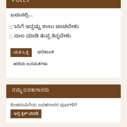
POLLS
ಬದುಕಿನಲ್ಲಿ....
ಹಾಸಿಗೆ ಇದ್ದಷ್ಟು ಕಾಲು ಚಾಚಬೇಕು
ಸಾಲ ಮಾಡಿ ತುಪ್ಪ ತಿನ್ನಬೇಕು
ಫಲಿತಾಂಶ
ಹಳೆಯ ಜನಮತಗಳು
ನಮ್ಮ ಬರಹಗಾರರು
ಕೆಂಡಸಂಪಿಗೆಯ ಬರಹಗಾರರ ಪುಟಗಳಿಗೆ
ಇಲ್ಲಿ ಕ್ಲಿಕ್ ಮಾಡಿ