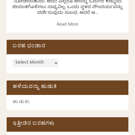
ನೋಡಿರಬಹುದು. ಆದರೆ ಎಲ್ಲರೂ ಅದನ್ನು ಓದುಗರ ಕಣ್ಮುಂದೆ
ಜೀವಂತಗೊಳಿಸಲು ಸಾಧ್ಯವಿಲ್ಲ. ಒಂದು ಸ್ಥಳದ ಸೌಂದರ್ಯವನ್ನು
ವರ್ಣಿಸುವುದು ಸುಲಭ; ಆದರೆ ಆ...
Read More
ಬರಹ ಭಂಡಾರ
ಹಳೆಯವನ್ನು ಹುಡುಕಿ
ಇತ್ತೀಚಿನ ಬರಹಗಳು