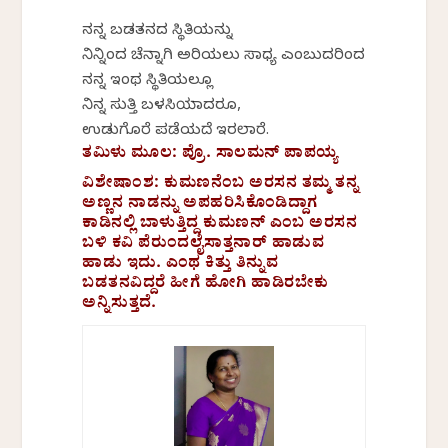
ನನ್ನ ಬಡತನದ ಸ್ಥಿತಿಯನ್ನು
ನಿನ್ನಿಂದ ಚೆನ್ನಾಗಿ ಅರಿಯಲು ಸಾಧ್ಯ ಎಂಬುದರಿಂದ
ನನ್ನ ಇಂಥ ಸ್ಥಿತಿಯಲ್ಲೂ
ನಿನ್ನ ಸುತ್ತಿ ಬಳಸಿಯಾದರೂ,
ಉಡುಗೊರೆ ಪಡೆಯದೆ ಇರಲಾರೆ.
ತಮಿಳು ಮೂಲ: ಪ್ರೊ. ಸಾಲಮನ್‌ ಪಾಪಯ್ಯ
ವಿಶೇಷಾಂಶ: ಕುಮಣನೆಂಬ ಅರಸನ ತಮ್ಮ ತನ್ನ
ಅಣ್ಣನ ನಾಡನ್ನು ಅಪಹರಿಸಿಕೊಂಡಿದ್ದಾಗ
ಕಾಡಿನಲ್ಲಿ ಬಾಳುತ್ತಿದ್ದ ಕುಮಣನ್‌ ಎಂಬ ಅರಸನ
ಬಳಿ ಕವಿ ಪೆರುಂದಲೈಸಾತ್ತನಾರ್‌ ಹಾಡುವ
ಹಾಡು ಇದು. ಎಂಥ ಕಿತ್ತು ತಿನ್ನುವ
ಬಡತನವಿದ್ದರೆ ಹೀಗೆ ಹೋಗಿ ಹಾಡಿರಬೇಕು
ಅನ್ನಿಸುತ್ತದೆ.