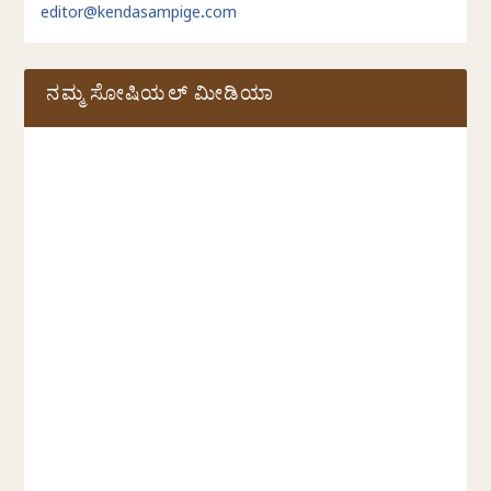
editor@kendasampige.com
ನಮ್ಮ ಸೋಷಿಯಲ್‌ ಮೀಡಿಯಾ