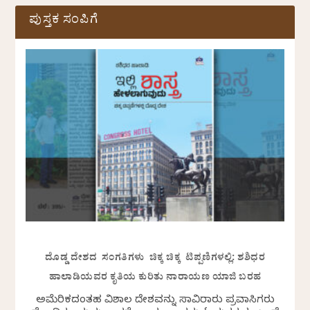
ಪುಸ್ತಕ ಸಂಪಿಗೆ
ದೊಡ್ಡ ದೇಶದ ಸಂಗತಿಗಳು ಚಿಕ್ಕ ಚಿಕ್ಕ ಟಿಪ್ಪಣಿಗಳಲ್ಲಿ: ಶಶಿಧರ
ಹಾಲಾಡಿಯವರ ಕೃತಿಯ ಕುರಿತು ನಾರಾಯಣ ಯಾಜಿ ಬರಹ
ಅಮೆರಿಕದಂತಹ ವಿಶಾಲ ದೇಶವನ್ನು ಸಾವಿರಾರು ಪ್ರವಾಸಿಗರು