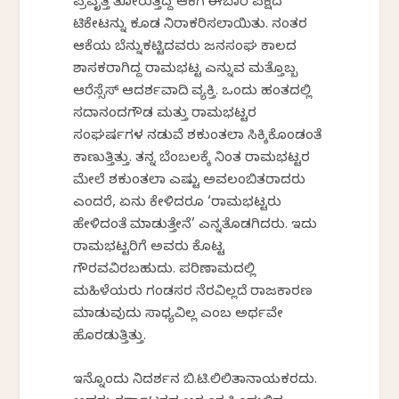
ಪ್ರವೃತ್ತಿ ತೋರುತ್ತಿದ್ದ ಆಕೆಗೆ ಈಬಾರಿ ಪಕ್ಷದ
ಟಿಕೇಟನ್ನು ಕೂಡ ನಿರಾಕರಿಸಲಾಯಿತು. ನಂತರ
ಆಕೆಯ ಬೆನ್ನುಕಟ್ಟಿದವರು ಜನಸಂಘ ಕಾಲದ
ಶಾಸಕರಾಗಿದ್ದ ರಾಮಭಟ್ಟ ಎನ್ನುವ ಮತ್ತೊಬ್ಬ
ಆರೆಸ್ಸೆಸ್ ಆದರ್ಶವಾದಿ ವ್ಯಕ್ತಿ. ಒಂದು ಹಂತದಲ್ಲಿ
ಸದಾನಂದಗೌಡ ಮತ್ತು ರಾಮಭಟ್ಟರ
ಸಂಘರ್ಷಗಳ ನಡುವೆ ಶಕುಂತಲಾ ಸಿಕ್ಕಿಕೊಂಡಂತೆ
ಕಾಣುತ್ತಿತ್ತು. ತನ್ನ ಬೆಂಬಲಕ್ಕೆ ನಿಂತ ರಾಮಭಟ್ಟರ
ಮೇಲೆ ಶಕುಂತಲಾ ಎಷ್ಟು ಅವಲಂಬಿತರಾದರು
ಎಂದರೆ, ಏನು ಕೇಳಿದರೂ ‘ರಾಮಭಟ್ಟರು
ಹೇಳಿದಂತೆ ಮಾಡುತ್ತೇನೆ’ ಎನ್ನತೊಡಗಿದರು. ಇದು
ರಾಮಭಟ್ಟರಿಗೆ ಅವರು ಕೊಟ್ಟ
ಗೌರವವಿರಬಹುದು. ಪರಿಣಾಮದಲ್ಲಿ
ಮಹಿಳೆಯರು ಗಂಡಸರ ನೆರವಿಲ್ಲದೆ ರಾಜಕಾರಣ
ಮಾಡುವುದು ಸಾಧ್ಯವಿಲ್ಲ ಎಂಬ ಅರ್ಥವೇ
ಹೊರಡುತ್ತಿತ್ತು.
ಇನ್ನೊಂದು ನಿದರ್ಶನ ಬಿ.ಟಿ.ಲಿಲಿತಾನಾಯಕರದು.