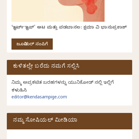
‘ಸ್ಟಾರ್ಟ್ ಸ್ಟಾಪ್’ ಆಟ ಮತ್ತು ವಡಬಾನಲ: ಕ್ಷಮಾ ವಿ ಭಾನುಪ್ರಕಾಶ್
ಜೂನಿಯರ್ ಸಂಪಿಗೆ
ಕುಳಿತಲ್ಲೇ ಬರೆದು ನಮಗೆ ಸಲ್ಲಿಸಿ
ನಿಮ್ಮ ಅಪ್ರಕಟಿತ ಬರಹಗಳನ್ನು ಯುನಿಕೋಡ್ ನಲ್ಲಿ ಇಲ್ಲಿಗೆ
ಕಳುಹಿಸಿ
editor@kendasampige.com
ನಮ್ಮ ಸೋಷಿಯಲ್‌ ಮೀಡಿಯಾ