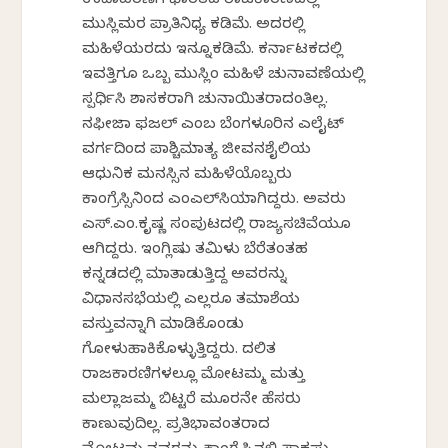
ಉದಾಹರಣೆಗೆ ಭಾರತದ ರಾಜಕಾರಣದಲ್ಲಿ
ಮುಸ್ಲಿಮರ ಪ್ರಾತಿನಿಧ್ಯ ಕಡಿಮೆ. ಅದರಲ್ಲಿ
ಮಹಿಳೆಯರದು ಇನ್ನೂಕಡಿಮೆ. ಕರ್ನಾಟಕದಲ್ಲಿ
ಇವತ್ತಿಗೂ ಒಬ್ಬ ಮುಸ್ಲಿಂ ಮಹಿಳೆ ಚುನಾವಣೆಯಲ್ಲಿ
ಸ್ಪರ್ಧಿಸಿ ಶಾಸಕರಾಗಿ ಚುನಾಯಿತರಾದಂತಿಲ್ಲ.
ನಫೀಜಾ ಫಜಲ್ ಎಂಬ ಬೆಂಗಳೂರಿನ ಎಲೈಟ್
ವರ್ಗದಿಂದ ಪಾಶ್ಚಿಮಾತ್ಯ ಜೀವನಶೈಲಿಯ
ಆಧುನಿಕ ಮನಸ್ಸಿನ ಮಹಿಳೆಯೊಬ್ಬರು
ಕಾಂಗ್ರೆಸ್ಸಿನಿಂದ ಎಂಎಲ್‌ಸಿಯಾಗಿದ್ದರು. ಅವರು
ಎಸ್.ಎಂ.ಕೃಷ್ಣ ಸಂಪುಟದಲ್ಲಿ ರಾಜ್ಯಸಚಿವೆಯೂ
ಆಗಿದ್ದರು. ಇಂಗ್ಲಿಷು ತಮಿಳು ಬೆರೆತಂತಹ
ಕನ್ನಡದಲ್ಲಿ ಮಾತಾಡುತ್ತಿದ್ದ ಅವರನ್ನು
ವಿಧಾನಸಭೆಯಲ್ಲಿ ಎಲ್ಲರೂ ತಮಾಶೆಯ
ವಸ್ತುವನ್ನಾಗಿ ಮಾಡಿಕೊಂಡು
ಗೋಳುಹಾಕಿಕೊಳ್ಳುತ್ತಿದ್ದರು. ದಲಿತ
ರಾಜಕಾರಣಿಗಳಲ್ಲೂ ಮೋಟಮ್ಮ ಮತ್ತು
ಮಲ್ಲಾಜಮ್ಮ ಬಿಟ್ಟರೆ ಮೂರನೇ ಹೆಸರು
ಕಾಣುವುದಿಲ್ಲ. ಪ್ರತಿಭಾವಂತರಾದ