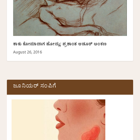
ಕಾಕು ಕೋಮಾದಾಗ ಹೋದ್ಲು: ಪ್ರಶಾಂತ ಆಡೂರ್ ಅಂಕಣ
August 26, 2016
ಜೂನಿಯರ್ ಸಂಪಿಗೆ