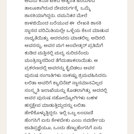
ಅವರು ಕರ್ನಾಟಕದ ಅತ್ಯಂತ ಹಿಂದುಳಿದ
ತಾಲೂಕಾಗಿರುವ ದೇವದುರ್ಗಕ್ಕೆ ಒಮ್ಮೆ
ಶಾಸಕಿಯಾಗಿದ್ದರು. ದಮನಿತರ ಮೇಲೆ
ಕಾಳಜಿಯಿಂದ ಬರೆಯುವ ಈ ಲೇಖಕಿ ಶಾಸಕಿ
ಸ್ಥಾನದ ಪರಿಮಿತಿಯಲ್ಲೇ ಒಳ್ಳೆಯ ಕೆಲಸ ಮಾಡುವ
ಸಾಧ್ಯತೆಯಿತ್ತು. ಆದರವರು ಮಾಡಲಿಲ್ಲ. ಅದಿರಲಿ.
ಅವರನ್ನು, ಅವರ ಮಗ ಅಂಬೇಡ್ಕರ್ ಪ್ರತಿಮೆಗೆ
ಕುಡಿದ ಮತ್ತಿನಲ್ಲಿ ಮದ್ಯ ಸುರಿದನೆಂದು
ಮಂತ್ರಿಸ್ಥಾನದಿಂದ ತೆಗೆದುಹಾಕಲಾಯಿತು. ಆ
ಪ್ರಕರಣದಲ್ಲಿ ಅವರನ್ನು ಕೈಬಿಡಲು ಅವರ
ಪುರುಷ ಸಂಗಾತಿಗಳು ಸಾಕಷ್ಟು ಶ್ರಮವಹಿಸಿದರು.
ಲಲಿತಾ ಅವರಿಗೆ ಕ್ಯಾಬಿನೆಟ್ ಸ್ಥಾನಮಾನವಿಲ್ಲದ
ಸಂಸ್ಕೃತಿ ಇಲಾಖೆಯನ್ನು ಕೊಡಲಾಗಿತ್ತು. ಅದರಲ್ಲಿ
ಅವರ ಪುರುಷ ಸಹೋದ್ಯೋಗಿಗಳು ಬಹಳ
ಹಸ್ತಕ್ಷೇಪ ಮಾಡುತ್ತಿದ್ದುದನ್ನು ಲಲಿತಾ
ಹೇಳಿಕೊಳ್ಳುತ್ತಿದ್ದರು. ಇಲ್ಲಿ ಒಬ್ಬ ಲಂಬಾಣಿ
ಹೆಂಗಸಿಗೆ ಏನು ಕೇಳಬೇಕು ಎಂಬ ಸವರ್ಣೀಯ
ಜಾತಿಪ್ರಜ್ಞೆಯೂ, ಒಂದು ಹೆಣ್ಣುಹೆಂಗಸಿಗೆ ಏನು