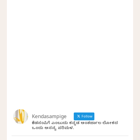
Kendasampige
Follow
ಕೆಂಡಸಂಪಿಗೆ ಎಂಬುದು ಕನ್ನಡ ಅಂತರ್ಜಾಲ ಲೋಕದ
ಒಂದು ಅನನ್ಯ ಪರಿಮಳ.