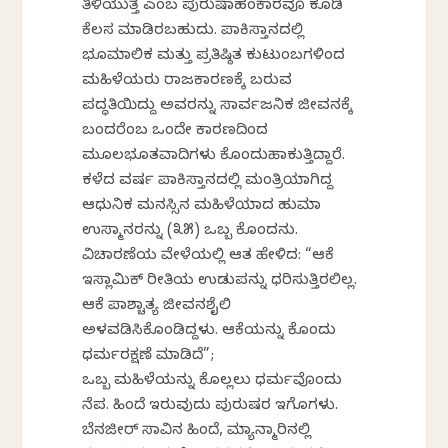
ತಿಳಿಯುತ್ತೆ ಎಂಬ ಪುರುಷಾಹಂಕಾರವೂ ಕೂಡಿ
ಕೆಲಸ ಮಾಡಿರಬಹುದು. ಪಾಕಿಸ್ತಾನದಲ್ಲಿ
ಭೂಮಾಲಿಕ ಮತ್ತು ಪ್ರತಿಷ್ಠಿತ ಕುಟುಂಬಗಳಿಂದ
ಮಹಿಳೆಯರು ರಾಜಕಾರಣಕ್ಕೆ ಬರುವ
ಪದ್ಧತಿಯಿದ್ದು ಅವರನ್ನು ಸಾರ್ವಜನಿಕ ಜೀವನಕ್ಕೆ
ಬಂದರೆಂಬ ಒಂದೇ ಕಾರಣದಿಂದ
ಮೂಲಭೂತವಾದಿಗಳು ಕೊಂದುಹಾಕುತ್ತಿದ್ದಾರೆ.
ಕಳೆದ ವರ್ಷ ಪಾಕಿಸ್ತಾನದಲ್ಲಿ ಮಂತ್ರಿಯಾಗಿದ್ದ
ಆಧುನಿಕ ಮನಸ್ಸಿನ ಮಹಿಳೆಯಾದ ಹುಮಾ
ಉಸ್ಮಾನರನ್ನು (೩೫) ಒಬ್ಬ ಕೊಂದನು.
ವಿಚಾರಣೆಯ ವೇಳೆಯಲ್ಲಿ ಆತ ಹೇಳಿದ: “ಆಕೆ
ಇಸ್ಲಾಮಿಕ್ ರೀತಿಯ ಉಡುಪನ್ನು ಧರಿಸುತ್ತಿರಲಿಲ್ಲ.
ಆಕೆ ಪಾಶ್ಚಾತ್ಯ ಜೀವನಶೈಲಿ
ಅಳವಡಿಸಿಕೊಂಡಿದ್ದಳು. ಆಕೆಯನ್ನು ಕೊಂದು
ಧರ್ಮರಕ್ಷಣೆ ಮಾಡಿದೆ”;
ಒಬ್ಬ ಮಹಿಳೆಯನ್ನು ಕೊಲ್ಲಲು ಧರ್ಮವೊಂದು
ನೆಪ. ಹಿಂದೆ ಇರುವುದು ಪುರುಷರ ಇಗೊಗಳು.
ಬೆನಜೀರ್ ಸಾವಿನ ಹಿಂದೆ, ಮ್ಯಾನ್ಮಾರಿನಲ್ಲಿ