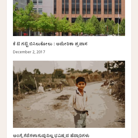
ಕೆ ಟಿ ಗಟ್ಟಿ ಬಿಸಿಲುಕೋಲು : ಅಮೇರಿಕಾ ಪ್ರವಾಸ
December 2, 2017
ಅಂಗೈ ಗೆರೆಗಳಾಗುವುದಿಲ್ಲ ಭವಿಷ್ಯದ ಹೆದ್ದಾರಿಗಳು