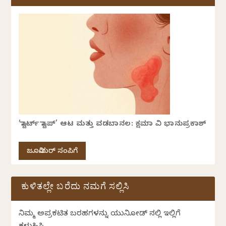
‘ಸ್ಟಾರ್ಟ್ ಸ್ಟಾಪ್’ ಆಟ ಮತ್ತು ವಡಬಾನಲ: ಕ್ಷಮಾ ವಿ ಭಾನುಪ್ರಕಾಶ್
ಜೂನಿಯರ್ ಸಂಪಿಗೆ
ಕುಳಿತಲ್ಲೇ ಬರೆದು ನಮಗೆ ಸಲ್ಲಿಸಿ
ನಿಮ್ಮ ಅಪ್ರಕಟಿತ ಬರಹಗಳನ್ನು ಯುನಿಕೋಡ್ ನಲ್ಲಿ ಇಲ್ಲಿಗೆ