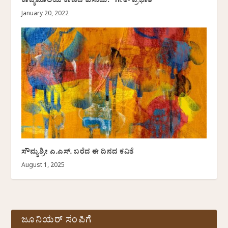
ಕಾವ್ಯಮಾಲೆಯ ಕಾಣದ ಕುಸುಮ: “ಗೀತ- ಪ್ರಭಾತ”
January 20, 2022
ಸೌಮ್ಯಶ್ರೀ ಎ.ಎಸ್. ಬರೆದ ಈ ದಿನದ ಕವಿತೆ
August 1, 2025
ಜೂನಿಯರ್ ಸಂಪಿಗೆ