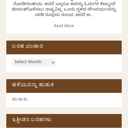
ನೋಡಿರಬಹುದು. ಆದರೆ ಎಲ್ಲರೂ ಅದನ್ನು ಓದುಗರ ಕಣ್ಮುಂದೆ
ಜೀವಂತಗೊಳಿಸಲು ಸಾಧ್ಯವಿಲ್ಲ. ಒಂದು ಸ್ಥಳದ ಸೌಂದರ್ಯವನ್ನು
ವರ್ಣಿಸುವುದು ಸುಲಭ; ಆದರೆ ಆ...
Read More
ಬರಹ ಭಂಡಾರ
ಹಳೆಯವನ್ನು ಹುಡುಕಿ
ಇತ್ತೀಚಿನ ಬರಹಗಳು