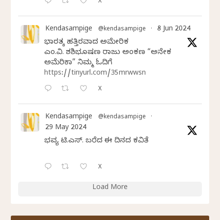
X
Kendasampige
8 Jun 2024
@kendasampige
·
ಭಾರತಕ್ಕೆ ಹತ್ತಿರವಾದ ಅಮೇರಿಕ
ಎಂ.ವಿ. ಶಶಿಭೂಷಣ ರಾಜು ಅಂಕಣ “ಅನೇಕ
ಅಮೆರಿಕಾ” ನಿಮ್ಮ ಓದಿಗೆ
https://tinyurl.com/35mrwwsn
X
Kendasampige
@kendasampige
·
29 May 2024
ಭವ್ಯ ಟಿ.ಎಸ್. ಬರೆದ ಈ ದಿನದ ಕವಿತೆ
X
Load More