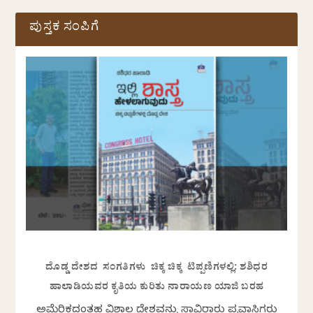
ಪುಸ್ತಕ ಸಂಪಿಗೆ
ದೊಡ್ಡ ದೇಶದ ಸಂಗತಿಗಳು ಚಿಕ್ಕ ಚಿಕ್ಕ ಟಿಪ್ಪಣಿಗಳಲ್ಲಿ: ಶಶಿಧರ
ಹಾಲಾಡಿಯವರ ಕೃತಿಯ ಕುರಿತು ನಾರಾಯಣ ಯಾಜಿ ಬರಹ
ಅಮೆರಿಕದಂತಹ ವಿಶಾಲ ದೇಶವನ್ನು ಸಾವಿರಾರು ಪ್ರವಾಸಿಗರು