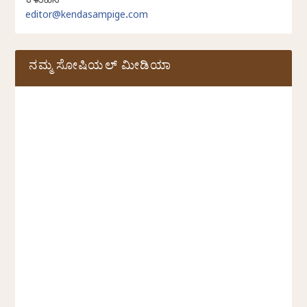
ಕಳುಹಿಸಿ
editor@kendasampige.com
ನಮ್ಮ ಸೋಷಿಯಲ್‌ ಮೀಡಿಯಾ