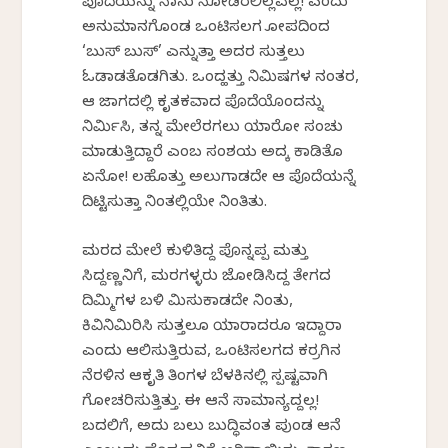
ಪೊದೆಯನ್ನು ನಾನು ನೋಡಿರಲಿಲ್ಲವಲ್ಲ! ಎಂದು
ಅನುಮಾನಗೊಂಡ ಒಂಟಿಸಲಗ ಕೋಪದಿಂದ
‘ಬುಸ್ ಬುಸ್’ ಎನ್ನುತ್ತಾ ಅದರ ಸುತ್ತಲು
ಓಡಾಡತೊಡಗಿತು. ಒಂದ್ಹತ್ತು ನಿಮಿಷಗಳ ನಂತರ,
ಆ ಜಾಗದಲ್ಲಿ ಕೃತಕವಾದ ಪೊದೆಯೊಂದನ್ನು
ನಿರ್ಮಿಸಿ, ತನ್ನ ಮೇಲೆರಗಲು ಯಾರೋ ಸಂಚು
ಮಾಡುತ್ತಿದ್ದಾರೆ ಎಂಬ ಸಂಶಯ ಅದಕ್ಕೆ ಕಾಡಿತೊ
ಏನೋ! ಕೆಲಹೊತ್ತು ಅಲುಗಾಡದೇ ಆ ಪೊದೆಯನ್ನೆ
ದಿಟ್ಟಿಸುತ್ತಾ ನಿಂತಲ್ಲಿಯೇ ನಿಂತಿತು.
ಮರದ ಮೇಲೆ ಕುಳಿತಿದ್ದ ಪೊನ್ನಪ್ಪ ಮತ್ತು
ಸಿದ್ದಣ್ಣನಿಗೆ, ಮರಗಳ್ಳರು ಜೋಡಿಸಿದ್ದ ತೇಗದ
ದಿಮ್ಮಿಗಳ ಬಳಿ ಮಿಸುಕಾಡದೇ ನಿಂತು,
ಕಿವಿನಿಮಿರಿಸಿ ಸುತ್ತಲೂ ಯಾರಾದರೂ ಇದ್ದಾರಾ
ಎಂದು ಆಲಿಸುತ್ತಿರುವ, ಒಂಟಿಸಲಗದ ಕರ್ರಗಿನ
ನೆರಳಿನ ಆಕೃತಿ ತಿಂಗಳ ಬೆಳಕಿನಲ್ಲಿ ಸ್ಪಷ್ಟವಾಗಿ
ಗೋಚರಿಸುತ್ತಿತ್ತು. ಈ ಆನೆ ಸಾಮಾನ್ಯದ್ದಲ್ಲ!
ಬದಲಿಗೆ, ಅದು ಬಲು ಬುದ್ಧಿವಂತ ಪುಂಡ ಆನೆ