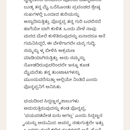
ದೈತ್ಯಕಾರದ ಒಂಟಿಸಲಗವೊಂದು ಹೊನ್ನೆಮರದ
ಬುಡಕ್ಕೆ ತನ್ನ ಮೈ ಒರೆಸಿಕೊಂಡು ಪ್ರಪಂಚದ ಶ್ರೇಷ್ಠ
ಸುಖಗಳಲ್ಲಿ ಒಂದಾದ ತುರಿಕೆಯನ್ನು
ಆಸ್ವಾದಿಸುತ್ತಿತ್ತು. ಪೊನ್ನಪ್ಪ ತನ್ನ ಗುರಿ ಬದಲಿಸದೆ
ಹಾಗೆಯೇ ಬಾಗಿ ಕುಳಿತ. ಒಂದು ವೇಳೆ ನಾವು
ಮರದ ಮೇಲೆ ಕುಳಿತಿರುವುದನ್ನು ಏನಾದರೂ ಆನೆ
ಗಮನಿಸಿದ್ದರೆ, ಈ ವೇಳೆಗಾಗಲೇ ಮರಕ್ಕೆ ಗುದ್ದಿ,
ನಮ್ಮನ್ನು ಕೆಳಕ್ಕೆ ಬೀಳಿಸಿ ಆಕ್ರಮಣ
ಮಾಡಿಯಾಗಿರುತ್ತಿತ್ತು. ಅದು ನಮ್ಮನ್ನು
ನೋಡದಿರುವುದರಿಂದಲೇ ಇನ್ನೂ ಕೂಡ
ಮೈಮರೆತು ತನ್ನ ತುಂಟಾಟಗಳನ್ನು
ಮುಂದುವರೆಸುತ್ತಾ ಅಲ್ಲಿಯೇ ನಿಂತಿದೆ ಎಂದು
ಪೊನ್ನಪ್ಪನಿಗೆ ಅನಿಸಿತು.
ಭಯದಿಂದ ಸಿದ್ದಣ್ಣನ ಕೈಕಾಲುಗಳು
ಅದುರುತ್ತಿರುವುದನ್ನು ಕಂಡ ಪೊನ್ನಪ್ಪ,
‘ಭಯಪಡಬೇಡ ಏನು ಆಗಲ್ಲ’ ಎಂದು ಸಿದ್ದಣ್ಣನ
ಕೈಯನ್ನು ಅದುಮಿದ. ಅವನ ಕೈ ನಡುಗುತ್ತಲೇ ಇತ್ತು.