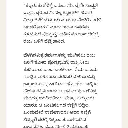
“ಕಳ್ಳರಂತು ಬೆಳಿಗ್ಗೆ ಬರುವ ಯಾವುದೇ ಸಾಧ್ಯತೆ
ಇಲ್ಲವಾದ್ದರಿಂದ ನೀವೆಲ್ಲ ಕ್ವಾಟ್ರಸ್‍ಗೆ ಹೋಗಿ
ವಿಶ್ರಾಂತಿ ತೆಗೆದುಕೊಂಡು ಸಂಜೆಯ ವೇಳೆಗೆ ಮರಳಿ
ಬಂದರೆ ಸಾಕು” ಎಂದು ಐದೂ ಜನರನ್ನು
ಕಳುಹಿಸಿದ ಪೊನ್ನಪ್ಪ, ಕಾಡಿನ ನಡುಭಾಗದಲ್ಲಿದ್ದ
ಕೆರೆಯ ಬಳಿಗೆ ಹೆಜ್ಜೆ ಹಾಕಿದ.
ಬೆಳಗಿನ ನಿತ್ಯಕರ್ಮಗಳನ್ನು ಮುಗಿಸಲು ಕೆರೆಯ
ಬಳಿಗೆ ಹೋದ ಪೊನ್ನಪ್ಪನಿಗೆ, ರಾತ್ರಿ ನೀರು
ಕುಡಿಯಲು ಬಂದ ಒಂಟಿಸಲಗ ಕೆರೆಯ ಬದಿಯ
ಕೆಸರಲ್ಲಿ ಸಿಲುಕಿಕೊಂಡು ಪರದಾಡಿದ ಕುರುಹನ್ನು
ಕಾಣಲು ಸಾಧ್ಯವಾಯಿತು. ‘ಹೊ, ಹೋ ಇಲ್ಲಿಂದ
ಹೇಗೊ ತಪ್ಪಿಸಿಕೊಂಡು ಆ ಆನೆ ನಾವು ಕುಳಿತಿದ್ದ
ಮರದತ್ತ ಬಂದಿರಬೇಕು’. ಪುಣ್ಯಕ್ಕೆ ನಮ್ಮವರು
ಯಾರೂ ಆ ಒಂಟಿಸಲಗದ ಕಣ್ಣಿಗೆ ಬಿದ್ದಿಲ್ಲ.
ಒಂದುವೇಳೆ ನಾವೇನಾದರು ಅದರ ಕಣ್ಣಿಗೆ
ಬಿದ್ದಿದ್ದರೆ ಕೆಸರಲ್ಲಿ ಸಿಕ್ಕಿಕೊಂಡು ಕೊಸರಾಡಿದ
ಕೋಪವನ್ನೆಲ್ಲ ನಮ್ಮ ಮೇಲೆ ತೀರಿಸಿಕೊಂಡು