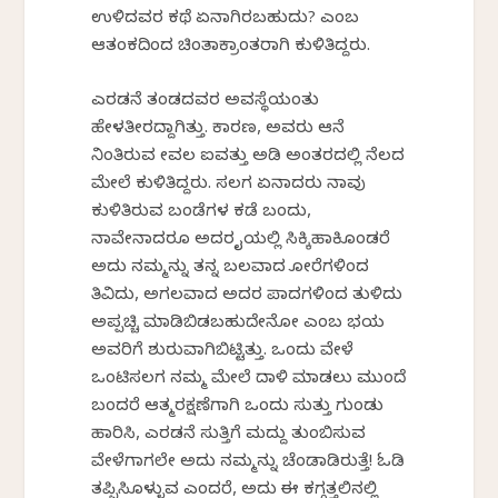
ಉಳಿದವರ ಕಥೆ ಏನಾಗಿರಬಹುದು? ಎಂಬ
ಆತಂಕದಿಂದ ಚಿಂತಾಕ್ರಾಂತರಾಗಿ ಕುಳಿತಿದ್ದರು.
ಎರಡನೆ ತಂಡದವರ ಅವಸ್ಥೆಯಂತು
ಹೇಳತೀರದ್ದಾಗಿತ್ತು. ಕಾರಣ, ಅವರು ಆನೆ
ನಿಂತಿರುವ ಕೇವಲ ಐವತ್ತು ಅಡಿ ಅಂತರದಲ್ಲಿ ನೆಲದ
ಮೇಲೆ ಕುಳಿತಿದ್ದರು. ಸಲಗ ಏನಾದರು ನಾವು
ಕುಳಿತಿರುವ ಬಂಡೆಗಳ ಕಡೆ ಬಂದು,
ನಾವೇನಾದರೂ ಅದರ ಕೈಯಲ್ಲಿ ಸಿಕ್ಕಿಹಾಕಿಕೊಂಡರೆ
ಅದು ನಮ್ಮನ್ನು ತನ್ನ ಬಲವಾದ ಕೋರೆಗಳಿಂದ
ತಿವಿದು, ಅಗಲವಾದ ಅದರ ಪಾದಗಳಿಂದ ತುಳಿದು
ಅಪ್ಪಚ್ಚಿ ಮಾಡಿಬಿಡಬಹುದೇನೋ ಎಂಬ ಭಯ
ಅವರಿಗೆ ಶುರುವಾಗಿಬಿಟ್ಟಿತ್ತು. ಒಂದು ವೇಳೆ
ಒಂಟಿಸಲಗ ನಮ್ಮ ಮೇಲೆ ದಾಳಿ ಮಾಡಲು ಮುಂದೆ
ಬಂದರೆ ಆತ್ಮರಕ್ಷಣೆಗಾಗಿ ಒಂದು ಸುತ್ತು ಗುಂಡು
ಹಾರಿಸಿ, ಎರಡನೆ ಸುತ್ತಿಗೆ ಮದ್ದು ತುಂಬಿಸುವ
ವೇಳೆಗಾಗಲೇ ಅದು ನಮ್ಮನ್ನು ಚೆಂಡಾಡಿರುತ್ತೆ! ಓಡಿ
ತಪ್ಪಿಸಿಕೊಳ್ಳುವ ಎಂದರೆ, ಅದು ಈ ಕಗ್ಗತ್ತಲಿನಲ್ಲಿ