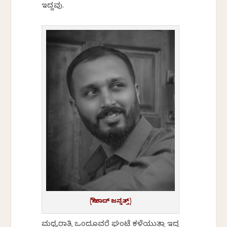
ಇದ್ದವು.
(ನೌಶಾದ್‌ ಜನ್ನತ್ತ್‌)
ಮಧ್ಯರಾತ್ರಿ ಒಂದೂವರೆ ಘಂಟೆ ಕಳೆಯುತ್ತಾ ಇದ್ದ