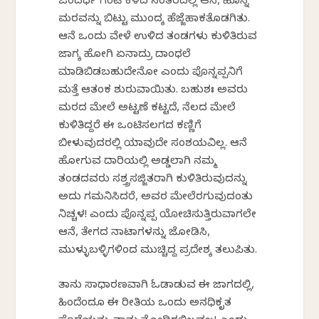
ಒಂದರ್ಧ ಗಂಟೆ ಕಳೆದ ನಂತರದಲ್ಲಿ ಆನೆ, ಹೊನ್ನೆ
ಮರವನ್ನು ಬಿಟ್ಟು ಮುಂದಕ್ಕೆ ಹೆಜ್ಜೆಹಾಕತೊಡಗಿತು.
ಆನೆ ಒಂದು ವೇಳೆ ಉಳಿದ ತಂಡಗಳು ಕುಳಿತಿರುವ
ಜಾಗಕ್ಕೆ ಹೋಗಿ ಏನಾದ್ರು ದಾಂಧಲೆ
ಮಾಡಿಬಿಡಬಹುದೇನೋ ಎಂದು ಪೊನ್ನಪ್ಪನಿಗೆ
ಮತ್ತೆ ಆತಂಕ ಶುರುವಾಯಿತು. ಬಹುಶಃ ಅವರು
ಮರದ ಮೇಲೆ ಅಟ್ಟಣೆ ಕಟ್ಟದೆ, ನೆಲದ ಮೇಲೆ
ಕುಳಿತಿದ್ದರೆ ಈ ಒಂಟಿಸಲಗದ ಕಣ್ಣಿಗೆ
ಬೀಳುವುದರಲ್ಲಿ ಯಾವುದೇ ಸಂಶಯವಿಲ್ಲ. ಆನೆ
ಹೋಗುವ ದಾರಿಯಲ್ಲಿ ಅಡ್ಡಲಾಗಿ ನಮ್ಮ
ತಂಡದವರು ಸಶ್ತ್ರಸಜ್ಜಿತರಾಗಿ ಕುಳಿತಿರುವುದನ್ನು
ಅದು ಗಮನಿಸಿದರೆ, ಅವರ ಮೇಲೆರಗುವುದಂತು
ನಿಚ್ಚಳ! ಎಂದು ಪೊನ್ನಪ್ಪ ಯೋಚಿಸುತ್ತಿರುವಾಗಲೇ
ಆನೆ, ತೇಗದ ನಾಟಾಗಳನ್ನು ಜೋಡಿಸಿ,
ಮುಳ್ಳುಬಳ್ಳಿಗಳಿಂದ ಮುಚ್ಚಿದ್ದ ಪ್ರದೇಶಕ್ಕೆ ತಲುಪಿತು.
ತಾನು ಸಾಧಾರಣವಾಗಿ ಓಡಾಡುವ ಈ ಜಾಗದಲ್ಲಿ,
ಹಿಂದೆಂದೂ ಈ ರೀತಿಯ ಒಂದು ಅನಧಿಕೃತ