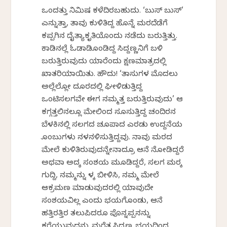
ಒಂದತ್ತು ನಿಮಿಷ ಕಳೆದಿರಬಹುದು. ‘ಬುಸ್ ಬುಸ್’
ಎನ್ನುತ್ತಾ, ತಾವು ಕುಳಿತಿದ್ದ ಹೊನ್ನೆ ಮರದೆಡೆಗೆ
ಕಪ್ಪಗಿನ ದೈತ್ಯಾಕೃತಿಯೊಂದು ನಡೆದು ಬರುತ್ತಿತ್ತು.
ಕಾಡಿನಲ್ಲೆ ಓಡಾಡಿಕೊಂಡಿದ್ದ ಸಿದ್ದಣ್ಣನಿಗೆ ಬಳಿ
ಬರುತ್ತಿರುವುದು ಯಾರೆಂದು ಕ್ಷಣಮಾತ್ರದಲ್ಲಿ
ಖಾತರಿಯಾಯಿತು. ಹೌದು! ‘ತಾಸುಗಳ ಮೊದಲು
ಅಲ್ಲೆಲ್ಲೋ ದೂರದಲ್ಲಿ ಘೀಳಿಡುತ್ತಿದ್ದ
ಒಂಟಿಸಲಗವೇ ಈಗ ನಮ್ಮತ್ತ ಬರುತ್ತಿರುವುದು’ ಆ
ಕಗ್ಗತ್ತಲಿನಲ್ಲೂ ಮೇಲಿಂದ ಸೂಸುತ್ತಿದ್ದ ಚಂದಿರನ
ಬೆಳಕಿನಲ್ಲಿ ಸಲಗದ ಚೂಪಾದ ಎರಡು ಉದ್ದನೆಯ
ಕೊಂಬುಗಳು ನಳನಳಿಸುತ್ತಿದ್ದವು. ನಾವು ಮರದ
ಮೇಲೆ ಕುಳಿತಿರುವುದನ್ನೇನಾದ್ರೂ ಆನೆ ನೋಡಿದ್ದರೆ
ಅಥವಾ ಅದಕ್ಕೆ ಸಂಶಯ ಮೂಡಿದ್ದರೆ, ಸಲಗ ಮರಕ್ಕೆ
ಗುದ್ದಿ, ನಮ್ಮನ್ನು ಕೆಳಕ್ಕೆ ಬೀಳಿಸಿ, ನಮ್ಮ ಮೇಲೆ
ಆಕ್ರಮಣ ಮಾಡುವುದರಲ್ಲಿ ಯಾವುದೇ
ಸಂಶಯವಿಲ್ಲ ಎಂದು ಭಯಗೊಂಡು, ಆನೆ
ಹತ್ತಿರತ್ತಿರ ತಲುಪಿದರೂ ಪೊನ್ನಪ್ಪನನ್ನು
ಕರೆಯುವುದನ್ನು ಮರೆತ ಸಿದ್ದಣ್ಣ ಭಯದಿಂದ