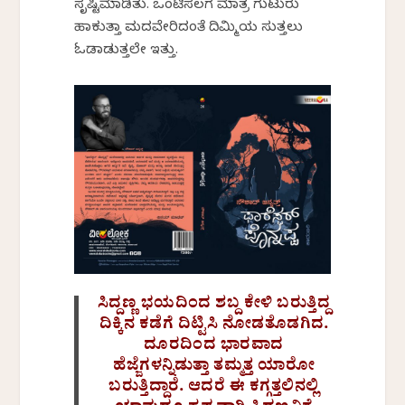
ಸೃಷ್ಟಿಮಾಡಿತು. ಒಂಟಿಸಲಗ ಮಾತ್ರ ಗುಟುರು
ಹಾಕುತ್ತಾ ಮದವೇರಿದಂತೆ ದಿಮ್ಮಿಯ ಸುತ್ತಲು
ಓಡಾಡುತ್ತಲೇ ಇತ್ತು.
ಸಿದ್ದಣ್ಣ ಭಯದಿಂದ ಶಬ್ದ ಕೇಳಿ ಬರುತ್ತಿದ್ದ
ದಿಕ್ಕಿನ ಕಡೆಗೆ ದಿಟ್ಟಿಸಿ ನೋಡತೊಡಗಿದ.
ದೂರದಿಂದ ಭಾರವಾದ
ಹೆಜ್ಜೆಗಳನ್ನಿಡುತ್ತಾ ತಮ್ಮತ್ತ ಯಾರೋ
ಬರುತ್ತಿದ್ದಾರೆ. ಆದರೆ ಈ ಕಗ್ಗತ್ತಲಿನಲ್ಲಿ