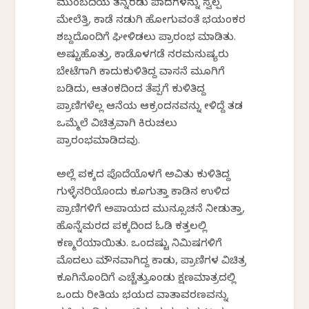
ಮುಂಬದಿಯ ತನ್ನೆರಡು ಪಾದಗಳನ್ನು ಸ್ವಲ್ಪ
ಮೇಲೆಕೆತ್ತಿ, ಕಾಡೆ ನಡುಗಿ ಹೋಗುವಂತೆ ಭಯಂಕರ
ಶಬ್ದದೊಂದಿಗೆ ಘೀಳಿಡಲು ಪ್ರಾರಂಭ ಮಾಡಿತು.
ಅಷ್ಟುಹೊತ್ತು, ಕಾಡೊಳಗಡೆ ನರಮನುಷ್ಯರು
ಬೇಟೆಗಾಗಿ ಕಾದುಕುಳಿತಿದ್ದ ವಾಸನೆ ಮೂಗಿಗೆ
ಬಡಿದು, ಆತಂಕದಿಂದ ತೆಪ್ಪಗೆ ಕುಳಿತಿದ್ದ
ಪ್ರಾಣಿಗಳೆಲ್ಲ ಆನೆಯ ಆಕ್ರಂದನವನ್ನು ಕೇಳಿದ್ದೆ ತಡ
ಒಮ್ಮೆಲೆ ವಿಚಿತ್ರವಾಗಿ ಕಿರುಚಲು
ಪ್ರಾರಂಭಮಾಡಿದವು.
ಅಲ್ಲೆ ಪಕ್ಕದ ಪೊದೆಯೊಳಗೆ ಅವಿತು ಕುಳಿತಿದ್ದ
ಗುಳ್ಳೆನರಿಯೊಂದು ಕೂಗುತ್ತಾ ಕಾಡಿನ ಉಳಿದ
ಪ್ರಾಣಿಗಳಿಗೆ ಅಪಾಯದ ಮುನ್ಸೂಚನೆ ನೀಡುತ್ತಾ,
ಹೊನ್ನೆಮರದ ಪಕ್ಕದಿಂದ ಓಡಿ ಕತ್ತಲಲ್ಲಿ
ಕಣ್ಮರೆಯಾಯಿತು. ಒಂದಷ್ಟು ನಿಮಿಷಗಳಿಗೆ
ಮೊದಲು ಮೌನವಾಗಿದ್ದ ಕಾಡು, ಪ್ರಾಣಿಗಳ ವಿಚಿತ್ರ
ಕೂಗಿನೊಂದಿಗೆ ಎಚ್ಚೆತ್ತುಕೊಂಡು ಕ್ಷಣಮಾತ್ರದಲ್ಲಿ
ಒಂದು ರೀತಿಯ ಭಯದ ವಾತಾವರಣವನ್ನು