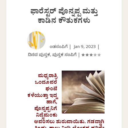
ಫಾರೆಸ್ಟರ್‌ ಪೊನ್ನಪ್ಪ ಮತ್ತು
ಕಾಡಿನ ಕೌತುಕಗಳು
ಕೆಂಡಸಂಪಿಗೆ |
Jan 9, 2023
|
ದಿನದ ಪುಸ್ತಕ
,
ಪುಸ್ತಕ ಸಂಪಿಗೆ
|
ಮಧ್ಯರಾತ್ರಿ
ಒಂದೂವರೆ
ಘಂಟೆ
ಕಳೆಯುತ್ತಾ ಇದ್ದ
ಹಾಗೆ,
ಪೊನ್ನಪ್ಪನಿಗೆ
ನಿದ್ದೆಮಂಕು
ಆವರಿಸಲು ಶುರುವಾಯಿತು. ಗಡದ್ದಾಗಿ