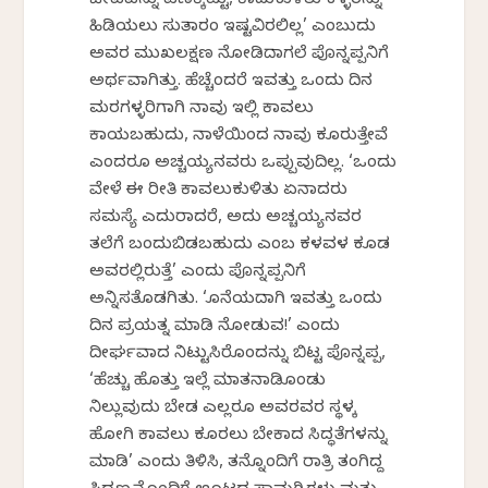
ಜೀವವನ್ನು ಪಣಕ್ಕಿಟ್ಟು, ಕಾದುಕುಳಿತು ಕಳ್ಳರನ್ನು
ಹಿಡಿಯಲು ಸುತಾರಂ ಇಷ್ಟವಿರಲಿಲ್ಲ’ ಎಂಬುದು
ಅವರ ಮುಖಲಕ್ಷಣ ನೋಡಿದಾಗಲೆ ಪೊನ್ನಪ್ಪನಿಗೆ
ಅರ್ಥವಾಗಿತ್ತು. ಹೆಚ್ಚೆಂದರೆ ಇವತ್ತು ಒಂದು ದಿನ
ಮರಗಳ್ಳರಿಗಾಗಿ ನಾವು ಇಲ್ಲಿ ಕಾವಲು
ಕಾಯಬಹುದು, ನಾಳೆಯಿಂದ ನಾವು ಕೂರುತ್ತೇವೆ
ಎಂದರೂ ಅಚ್ಚಯ್ಯನವರು ಒಪ್ಪುವುದಿಲ್ಲ. ‘ಒಂದು
ವೇಳೆ ಈ ರೀತಿ ಕಾವಲುಕುಳಿತು ಏನಾದರು
ಸಮಸ್ಯೆ ಎದುರಾದರೆ, ಅದು ಅಚ್ಚಯ್ಯನವರ
ತಲೆಗೆ ಬಂದುಬಿಡಬಹುದು ಎಂಬ ಕಳವಳ ಕೂಡ
ಅವರಲ್ಲಿರುತ್ತೆ’ ಎಂದು ಪೊನ್ನಪ್ಪನಿಗೆ
ಅನ್ನಿಸತೊಡಗಿತು. ‘ಕೊನೆಯದಾಗಿ ಇವತ್ತು ಒಂದು
ದಿನ ಪ್ರಯತ್ನ ಮಾಡಿ ನೋಡುವ!’ ಎಂದು
ದೀರ್ಘವಾದ ನಿಟ್ಟುಸಿರೊಂದನ್ನು ಬಿಟ್ಟ ಪೊನ್ನಪ್ಪ,
‘ಹೆಚ್ಚು ಹೊತ್ತು ಇಲ್ಲೆ ಮಾತನಾಡಿಕೊಂಡು
ನಿಲ್ಲುವುದು ಬೇಡ ಎಲ್ಲರೂ ಅವರವರ ಸ್ಥಳಕ್ಕೆ
ಹೋಗಿ ಕಾವಲು ಕೂರಲು ಬೇಕಾದ ಸಿದ್ಧತೆಗಳನ್ನು
ಮಾಡಿ’ ಎಂದು ತಿಳಿಸಿ, ತನ್ನೊಂದಿಗೆ ರಾತ್ರಿ ತಂಗಿದ್ದ