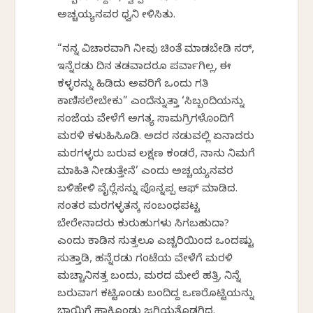
ಅಚ್ಚಯ್ಯನವರ ಧ್ವನಿ ಕೇಳಿಸಿತು.
“ನನ್ನ ವಿಚಾರವಾಗಿ ನೀವು ಚಿಂತೆ ಮಾಡಬೇಡಿ ಸರ್,
ಇನ್ನೆರಡು ದಿನ ತಡವಾದರೂ ಪರ್ವಾಗಿಲ್ಲ, ಈ
ಕಳ್ಳರನ್ನು ಹಿಡಿದು ಅವರಿಗೆ ಒಂದು ಗತಿ
ಕಾಣಿಸಲೇಬೇಕು” ಎಂದೆನ್ನುತ್ತಾ ‘ಸಿಬ್ಬಂದಿಯನ್ನು
ಸಂಜೆಯ ವೇಳೆಗೆ ಅಗತ್ಯ ಸಾಮಗ್ರಿಗಳೊಂದಿಗೆ
ಮರಳಿ ಕಳುಹಿಸಿಕೊಡಿ. ಅದರ ನಡುವಲ್ಲಿ ಏನಾದರು
ಮರಗಳ್ಳರು ಬರುವ ಲಕ್ಷಣ ಕಂಡರೆ, ನಾನು ನಿಮಗೆ
ಮಾಹಿತಿ ನೀಡುತ್ತೇನೆ’ ಎಂದು ಅಚ್ಚಯ್ಯನವರ
ಬಳಿಹೇಳಿ ವೈರ್‍ಲೆಸನ್ನು ಪೊನ್ನಪ್ಪ ಆಫ್ ಮಾಡಿದ.
ನಂತರ ಮರಗಳ್ಳತನಕ್ಕೆ ಸಂಬಂಧಪಟ್ಟ
ಬೇರೇನಾದರು ಕುರುಹುಗಳು ಸಿಗಬಹುದಾ?
ಎಂದು ಕಾಡಿನ ಸುತ್ತಲೂ ಎಚ್ಚರಿಕೆಯಿಂದ ಒಂದಷ್ಟು
ಸುತ್ತಾಡಿ, ಹನ್ನೆರಡು ಗಂಟೆಯ ವೇಳೆಗೆ ಮರಳಿ
ಮಚ್ಚಾನಿನತ್ತ ಬಂದು, ಮರದ ಮೇಲೆ ಹತ್ತಿ, ನಿನ್ನೆ
ಬರುವಾಗ ಕಟ್ಟಿಕೊಂಡು ಬಂದಿದ್ದ ಒಣರೊಟ್ಟಿಯನ್ನು
ಬಾಯಿಗೆ ಹಾಕಿಕೊಂಡು ಜಗಿಯತೊಡಗಿದ.