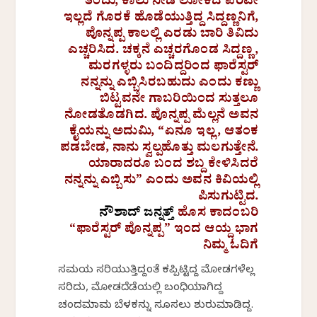
ತಿಂದು, ಕಾಲು ನೀಡಿ ಲೋಕದ ಪರಿವೇ
ಇಲ್ಲದೆ ಗೊರಕೆ ಹೊಡೆಯುತ್ತಿದ್ದ ಸಿದ್ದಣ್ಣನಿಗೆ,
ಪೊನ್ನಪ್ಪ ಕಾಲಲ್ಲಿ ಎರಡು ಬಾರಿ ತಿವಿದು
ಎಚ್ಚರಿಸಿದ. ಚಕ್ಕನೆ ಎಚ್ಚರಗೊಂಡ ಸಿದ್ದಣ್ಣ,
ಮರಗಳ್ಳರು ಬಂದಿದ್ದರಿಂದ ಫಾರೆಸ್ಟರ್
ನನ್ನನ್ನು ಎಬ್ಬಿಸಿರಬಹುದು ಎಂದು ಕಣ್ಣು
ಬಿಟ್ಟವನೇ ಗಾಬರಿಯಿಂದ ಸುತ್ತಲೂ
ನೋಡತೊಡಗಿದ. ಪೊನ್ನಪ್ಪ ಮೆಲ್ಲನೆ ಅವನ
ಕೈಯನ್ನು ಅದುಮಿ, “ಏನೂ ಇಲ್ಲ, ಆತಂಕ
ಪಡಬೇಡ, ನಾನು ಸ್ವಲ್ಪಹೊತ್ತು ಮಲಗುತ್ತೇನೆ.
ಯಾರಾದರೂ ಬಂದ ಶಬ್ದ ಕೇಳಿಸಿದರೆ
ನನ್ನನ್ನು ಎಬ್ಬಿಸು” ಎಂದು ಅವನ ಕಿವಿಯಲ್ಲಿ
ಪಿಸುಗುಟ್ಟಿದ.
ನೌಶಾದ್‌ ಜನ್ನತ್ತ್‌
ಹೊಸ ಕಾದಂಬರಿ
“ಫಾರೆಸ್ಟರ್‌ ಪೊನ್ನಪ್ಪ” ಇಂದ ಆಯ್ದ ಭಾಗ
ನಿಮ್ಮ ಓದಿಗೆ
ಸಮಯ ಸರಿಯುತ್ತಿದ್ದಂತೆ ಕಪ್ಪಿಟ್ಟಿದ್ದ ಮೋಡಗಳೆಲ್ಲ
ಸರಿದು, ಮೋಡದೆಡೆಯಲ್ಲಿ ಬಂಧಿಯಾಗಿದ್ದ
ಚಂದಮಾಮ ಬೆಳಕನ್ನು ಸೂಸಲು ಶುರುಮಾಡಿದ್ದ.