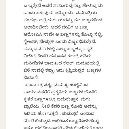
ಎನ್ನುತ್ತೇವೆ ಆದರೆ ನಾವಾಗುವುದಿಲ್ಲ. ಹೇಳುವುದು
ಒಂದು ಮಾಡುವುದು ಇನ್ನೊಂದು. ನವರಾತ್ರಿಯ
ಸಂದರ್ಭದಲ್ಲಿ ದುರ್ಗೆಯರನ್ನು ನವ ಬಣ್ಣಗಳಿಂದ
ಆರಾಧಿಸಬೇಕು. ಆದರೆ ದೇವಿಗೆ ಆ ಬಣ್ಣ
ಆರೋಪಿಸಿ ನಾವೇ ಆ ಬಣ್ಣಗಳನ್ನು ತೊಟ್ಟು ಸೆಲ್ಫಿ,
ಸ್ಟೇಟಸ್, ಫೇಸ್ಬುಕ್ ಎಂದು ವಿಜೃಂಭಿಸುತ್ತೇವೆ.
ನಮ್ಮ ಧರ್ಮಗಳಲ್ಲಿ ಎಲ್ಲಾ ಬಣ್ಣಕ್ಕೂ ಮಾನ್ಯತೆ
ನೀಡಿದೆ. ಕೇಸರಿ ಹನುಮಾನನ ಕಲರ್, ಹಸಿರು
ಮಸೀದಿಗಳ ಬಾವುಟದ ಕಲರ್, ಮದುವೆಯಲ್ಲಿ
ಬಿಳಿ ಸಾವಲ್ಲಿ ಕಪ್ಪು; ಇದು ಕ್ರಿಶ್ಚಿಯನ್ನರ ಬಣ್ಣಗಳ
ವಿಭಜನೆ.
ಒಂದು ಮಾತ್ರ ಸತ್ಯ; ಮನುಷ್ಯ ಹುಟ್ಟಿನಿಂದ
ಸಾಯುವವರೆಗೆ ಪ್ರಕೃತಿಯ ಬಣ್ಣಗಳ ಜೊತೆಗೆ
ಕೃತಕ ಬಣ್ಣಗಳಲ್ಲೂ ಬದುಕುತ್ತಾನೆ. ಮಗು
ಜ್ವಾಲೆಯ ನೀಲಿ ಕೆಸರಿ ಬಣ್ಣ ನೋಡಿ ಅದನ್ನು
ಹಿಡಿಯ ಹೋಗುತ್ತದೆ… ಸುಡುತ್ತದೆ ಎಂದಾದ
ಮೇಲೆ ಬಿಡುತ್ತದೆ. ಅಭಿಜಾತ ಬಣ್ಣಮೋಹಿಹೆಣ್ಣು
ಇನ್ನೂ ಚಕ್ಕದಿರುವಾಗಲೆ ಪೌಡರ್ ಬಳಿದುಕೊಂಡು