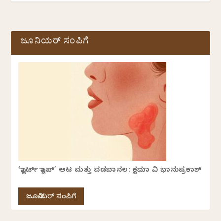
ಜೂನಿಯರ್ ಸಂಪಿಗೆ
‘ಸ್ಟಾರ್ಟ್ ಸ್ಟಾಪ್’ ಆಟ ಮತ್ತು ವಡಬಾನಲ: ಕ್ಷಮಾ ವಿ ಭಾನುಪ್ರಕಾಶ್
ಜೂನಿಯರ್ ಸಂಪಿಗೆ