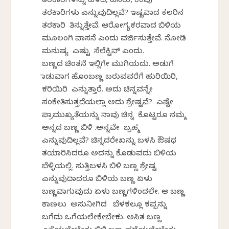
ತರಕಾರಿಗಳನ್ನು ಹಳದಿ, ಹಸಿರು, ಕೆಂಪು
ತರಕಾರಿಗಳು ಎನ್ನುವುದಿಲ್ಲವೆ? ಇಷ್ಟವಾದ ಕಲರಿನ
ತರಕಾರಿ ತಿನ್ನುತ್ತೇವೆ. ಆರೋಗ್ಯಕರವಾದ ಬಿಳಿಯ
ಮೂಲಂಗಿ ವಾಸನೆ ಎಂದು ವರ್ಜಿಸುತ್ತೇವೆ. ನೋಡಿ
ಮನುಷ್ಯ ಎಷ್ಟು ಸೆಲೆಕ್ಟಿವ್ ಎಂದು.
ಬಣ್ಣದ ಚಿಂತನೆ ಇಲ್ಲಿಗೇ ಮುಗಿಯದು. ಅಡುಗೆ
ಮಾಡುವಾಗ ಹೊಂಬಣ್ಣ ಬರುವವರೆಗೆ ಹುರಿಯಿರಿ,
ಕರಿಯಿರಿ ಎನ್ನುತ್ತಾರೆ. ಅದು ಚಿನ್ನವನ್ನೇ
ಸಂಕೇತಿಸುತ್ತದೆಯಲ್ಲಾ ಅದು ಶ್ರೇಷ್ಟವೆ? ಎಷ್ಟೇ
ಪ್ರಾಮುಖ್ಯತೆಯನ್ನು ನಾವು ಚಿನ್ನ ಕೊಟ್ಟರೂ ನಮ್ಮ
ಅನ್ನದ ಬಣ್ಣ ಬಿಳಿ .ಅನ್ನವೇ ಬ್ರಹ್ಮ
ಎನ್ನುವುದಿಲ್ಲವೆ? ಚಿನ್ನದರೇಖನ್ನು ಬಳಸಿ ಔಷಧ
ತಯಾರಿಸಿದರೂ ಅದನ್ನು ಕೊಡುವದು ಬಿಳಿಯ
ಬೆಳ್ಳಿಯಲ್ಲಿ. ಸುತ್ತಿಬಳಸಿ ಬಿಳಿ ಬಣ್ಣ ಶ್ರೇಷ್ಟ
ಎನ್ನುವುದಾದರೂ ಬಿಳಿಯ ಬಣ್ಣ ಏಳು
ಬಣ್ಣವಾಗುವುದು ಏಳು ಬಣ್ಣಗಳಿಂದಲೇ. ಆ ಬಣ್ಣ
ಕಾಣಲು ಅಸುನೀಗಿದ ಬೆಳಕಲ್ಲೂ ಕಪ್ಪನ್ನು
ಬಗೆದು ಒಗೆಯಲೇಕೇಬೇಕು. ಅಸಿತ ಬಣ್ಣ