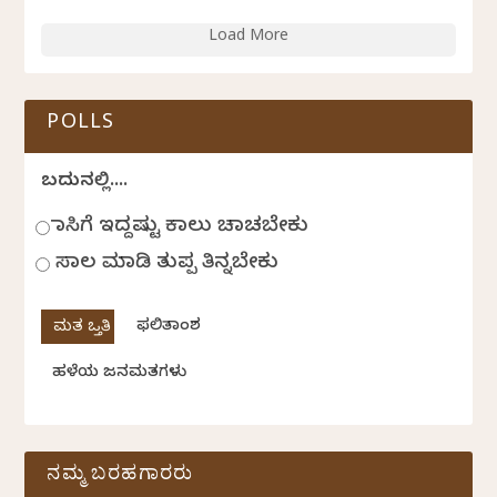
Load More
POLLS
ಬದುಕಿನಲ್ಲಿ....
ಹಾಸಿಗೆ ಇದ್ದಷ್ಟು ಕಾಲು ಚಾಚಬೇಕು
ಸಾಲ ಮಾಡಿ ತುಪ್ಪ ತಿನ್ನಬೇಕು
ಫಲಿತಾಂಶ
ಹಳೆಯ ಜನಮತಗಳು
ನಮ್ಮ ಬರಹಗಾರರು