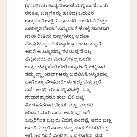
(ಭಾರತೀಯ ಕಾವ್ಯಮೀಮಾಂಸೆಯಲ್ಲಿ ಒಂದೊಂದು
ರಸಕ್ಕೂ ಬಣ್ಣಗಳನ್ನು ಹೇಳಿದೆ) ಬದುಕಿನ
ಬಣ್ಣವೆಂದೆ ಬಣ್ಣಿಸುವುದಾದರೆ ‘ಉದರ ನಿಮಿತ್ತಂ
ಬಹುಕೃತ ವೇಷಂ’ ಎನ್ನುವಂತೆ ಹೊಟ್ಟೆ ಪಾಡಿಗಾಗಿ
ನಾನಾ ರೀತಿಯ ಬಣ್ಣಗಳನ್ನು ಅಥವಾ
ವೇಷಗಳನ್ನು ಧರಿಸುತ್ತಾರಲ್ಲಾ ಅದೂ ಬಣ್ಣವೆ.
ಆದರೆ ಆ ಬಣ್ಣವನ್ನು ಕಳಚುವುದೆ ಇಲ್ಲ
ಹೆಚ್ಚಿನವರು. ಈ ಮೆಡಲ್‌ಗಳೆಲ್ಲ ಒಂದೇ
ಅವುಗಳನ್ನು ಬೇರೆ ಬೇರೆ ಬಣ್ಣಗಳಲ್ಲಿ ಅದ್ದಿದಾಗ
ತಮ್ಮ ಸ್ಟ್ಯಾಂಡರ್ಡ್ಅನ್ನು ಬದಲಿಸಿಕೊಳ್ಳುತ್ತವಲ್ಲ
ಹಾಗೆ ಬಣ್ಣ ವೇಷಧಾರಿಗಳು ಇದ್ದು ಬಿಡುತ್ತಾರೆ.
ಏನೇ ಆಗಲಿ ಗುಣದಲ್ಲಿ ಮಾತಿನಲ್ಲಿ ನಮ್ಮ
ಸಮಾಧಾನಕ್ಕಾದರೂ ಶುಭ್ರ ಬಿಳಿ ಬಟ್ಟೆ
ತೊಡುವವರಾಗ ಬೇಕು! ‘ಬಣ್ಣ’ ಎಂದರೆ
ಹುಡುಗಿಯರು ಎಂಬ ಅರ್ಥವೂ ಇದೆ.
ಒಬ್ಬರಿಗಿಂತ ಒಬ್ಬರು ವಿಭಿನ್ನ ಎಂದಷ್ಟೆ! ಆದರೆ ಬಣ್ಣ
ಬದಲಿಸುತ್ತಾರೆ ಎಂಬುದನ್ನು ಹುಡುಗಿಯರಿಗೆ ಮಾತ್ರ
ಆರೋಪಿಸಿದರೆ ಖಂಡಿತಾ ಒಪ್ಪಲಾಗದು. ನಮ್ಮ