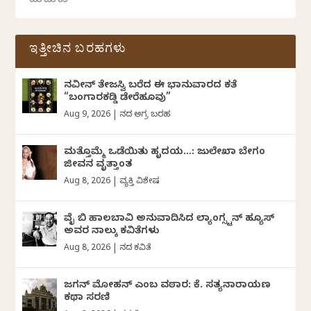
ಇತ್ತೀಚಿನ ಬರಹಗಳು
ನವೀನ್‌ ತೇಜಸ್ವಿ ಬರೆದ ಈ ಭಾನುವಾರದ ಕತೆ
“ಬಂಗಾರಕಡ್ಡಿ ಡೇರೆಹೂವು”
Aug 9, 2026
|
ದಿನದ ಅಗ್ರ ಬರಹ
ಮತ್ತೊಮ್ಮೆ ಒಡೆಯಿತು ಹೃದಯ…: ಜುಲೇಖಾ ಬೇಗಂ
ಜೀವನ ವೃತ್ತಾಂತ
Aug 8, 2026
|
ವ್ಯಕ್ತಿ ವಿಶೇಷ
ವೈ ಬಿ ಹಾಲಬಾವಿ ಅನುವಾದಿಸಿದ ಲ್ಯಾಂಗ್ಸ್ಟನ್ ಹ್ಯೂಸ್
ಅವರ ನಾಲ್ಕು ಕವಿತೆಗಳು
Aug 8, 2026
|
ದಿನದ ಕವಿತೆ
ಜಗನ್‌ ಮೋಹನ್‌ ಎಂಬ ವಠಾರ: ಕೆ. ಸತ್ಯನಾರಾಯಣ
ಕಥಾ ಸರಣಿ