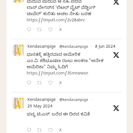
ಮದುವೆ ಮದುವೆ ಆ ಸಿಹಿ ಪದವೆ
ಲಾಸ್‌ ವೇಗಸ್‌ನ ‘ಲಿಟಲ್ ವೈಟ್ ವೆಡ್ಡಿಂಗ್
ಚಾಪೆಲ್’ ಕುರಿತು ಅಚಲ ಸೇತು ಬರಹ
https://tinyurl.com/2v28abrv
X
Kendasampige
8 Jun 2024
@kendasampige
·
ಭಾರತಕ್ಕೆ ಹತ್ತಿರವಾದ ಅಮೇರಿಕ
ಎಂ.ವಿ. ಶಶಿಭೂಷಣ ರಾಜು ಅಂಕಣ “ಅನೇಕ
ಅಮೆರಿಕಾ” ನಿಮ್ಮ ಓದಿಗೆ
https://tinyurl.com/35mrwwsn
X
Kendasampige
@kendasampige
·
29 May 2024
ಭವ್ಯ ಟಿ.ಎಸ್. ಬರೆದ ಈ ದಿನದ ಕವಿತೆ
X