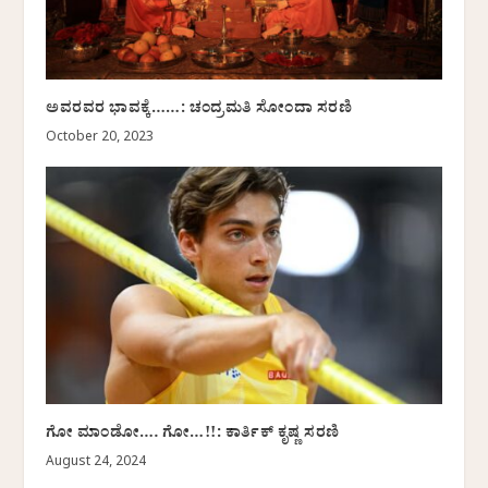
ಅವರವರ ಭಾವಕ್ಕೆ……: ಚಂದ್ರಮತಿ ಸೋಂದಾ ಸರಣಿ
October 20, 2023
ಗೋ ಮಾಂಡೋ…. ಗೋ…!!: ಕಾರ್ತಿಕ್‌ ಕೃಷ್ಣ ಸರಣಿ
August 24, 2024