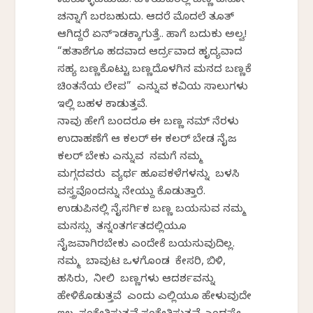
ಮಾಡಿಕೊಳ್ಳಬಹುದು. ಹಳೆಯದರಲ್ಲಿ ಬಣ್ಣ ಏನೋ
ಚನ್ನಾಗೆ ಬರಬಹುದು. ಆದರೆ ಮೊದಲೆ ತೂತ್
ಆಗಿದ್ದರೆ ಏನ್ ಮಾಡಕ್ಕಾಗುತ್ತೆ.. ಹಾಗೆ ಬದುಕು ಅಲ್ವ!
“ಹತಾಶೆಗೂ ಹದವಾದ ಆರ್ದ್ರವಾದ ಹೃದ್ಯವಾದ
ಸಹ್ಯ ಬಣ್ಣಕೊಟ್ಟು ಬಣ್ಣದೊಳಗಿನ ಮನದ ಬಣ್ಣಕೆ
ಚಿಂತನೆಯ ಲೇಪ” ಎನ್ನುವ ಕವಿಯ ಸಾಲುಗಳು
ಇಲ್ಲಿ ಬಹಳ ಕಾಡುತ್ತವೆ.
ನಾವು ಹೇಗೆ ಬಂದರೂ ಈ ಬಣ್ಣ ನಮ್ ನೆರಳು
ಉದಾಹಣೆಗೆ ಆ ಕಲರ್ ಈ ಕಲರ್ ಬೇಡ ನೈಜ
ಕಲರ್ ಬೇಕು ಎನ್ನುವ ನಮಗೆ ನಮ್ಮ
ಮಗ್ಗದವರು ವ್ಯರ್ಥ ಹೂಪಕಳೆಗಳನ್ನು ಬಳಸಿ
ವಸ್ತ್ರವೊಂದನ್ನು ನೇಯ್ದು ಕೊಡುತ್ತಾರೆ.
ಉಡುಪಿನಲ್ಲಿ ನೈಸರ್ಗಿಕ ಬಣ್ಣ ಬಯಸುವ ನಮ್ಮ
ಮನಸ್ಸು ತನ್ನಂತರ್ಗತದಲ್ಲಿಯೂ
ನೈಜವಾಗಿರಬೇಕು ಎಂದೇಕೆ ಬಯಸುವುದಿಲ್ಲ.
ನಮ್ಮ ಬಾವುಟ ಒಳಗೊಂಡ ಕೇಸರಿ, ಬಿಳಿ,
ಹಸಿರು, ನೀಲಿ ಬಣ್ಣಗಳು ಆದರ್ಶವನ್ನು
ಹೇಳಿಕೊಡುತ್ತವೆ ಎಂದು ಎಲ್ಲಿಯೂ ಹೇಳುವುದೇ