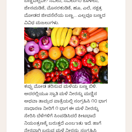
ಬಣ್ಣವಲ್ಲವೇ? ನವಿಲು, ನವಿಲುಗರಿ ಕೊಳಲು,
ಜೇನಮಡಿಕೆ, ಮೊಸರಕುಡಿಕೆ, ಹೂ, ಎಲೆ, ನಕ್ಷತ್ರ
ಮೋಡದ ಜೀವಸೆಲೆಯ ಬಣ್ಣ… ಎಲ್ಲವೂ ಬಣ್ಣದ
ವಿವಿಧ ಮಜಲುಗಳು.
ಕಪ್ಪು ಮೋಡ ತರಿಸುವ ಮಳೆಯ ಬಣ್ಣ ಬಿಳಿ.
ಅದರಲ್ಲಿಯೂ ಸ್ವಾತಿ ಮಳೆ ನೀರನ್ನು ಮಣ್ಣಿನ
ಅಥವಾ ತಾಮ್ರದ ಪಾತ್ರೆಯಲ್ಲಿ ಸಂಗ್ರಹಿಸಿ ೧೦ ಭಾಗ
ಸಾಧಾರಣ ನೀರಿಗೆ ೧ ಭಾಗ ಈ ಮಳೆ ನೀರನ್ನು
ಸೇರಿಸಿ ಬೆಳೆಗಳಿಗೆ ಸಿಂಪಡಿಸಿದರೆ ಕೀಟಭಾದೆ
ನಿಯಂತ್ರಣಕ್ಕೆ ಬರುತ್ತದೆ ಎಂಬ ಮಾತು ಇದೆ. ಹಾಗೆ
ನೇರವಾಗಿ ಬರುವ ಮಳೆ ನೀರನ್ನು ಸಂಗ್ರಹಿಸಿ