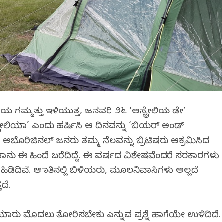
ಿಯ ಗಮ್ಮತ್ತು ಇಳಿಯುತ್ತ, ಜನವರಿ ೨೬ ‘ಆಸ್ಟ್ರೇಲಿಯ ಡೇ’
್ರೇಲಿಯಾ’ ಎಂದು ಹರ್ಷಿಸಿ ಆ ದಿನವನ್ನು ‘ಬಿಯರ್ ಅಂಡ್
, ಅಬೊರಿಜಿನಲ್ ಜನರು ತಮ್ಮ ನೆಲವನ್ನು ಬ್ರಿಟಿಷರು ಆಕ್ರಮಿಸಿದ
ೆ ನಾನು ಈ ಹಿಂದೆ ಬರೆದಿದ್ದೆ. ಈ ವರ್ಷದ ವಿಶೇಷವೆಂದರೆ ಸರಕಾರಗಳು
 ಹಿಡಿದಿವೆ. ಆ ಮಾತಿನಲ್ಲಿ ಬಿಳಿಯರು, ಮೂಲನಿವಾಸಿಗಳು ಅಲ್ಲದೆ
ದೆ.
ಯಾರು ಮೊದಲು ತೋರಿಸಬೇಕು ಎನ್ನುವ ಪ್ರಶ್ನೆ ಹಾಗೆಯೇ ಉಳಿದಿದೆ.