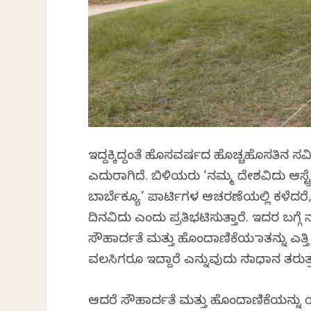
ಇದ್ದಕ್ಕಿದ್ದಂತೆ ಹೊಸವರ್ಷದ ಹೊಚ್ಚಹೊಸತಿನ ಸವ
ಎದುರಾಗಿದೆ. ಬಿಳಿಯರು ‘ನಮ್ಮ ದೇಶವಿದು ಆಸ್ಟ
ಬಾರ್ಬೆಕ್ಯೂ’ ಪಾರ್ಟಿಗಳ ಆಚರಣೆಯಲ್ಲಿ ಕಳೆದರೆ
ದಿನವಿದು ಎಂದು ಪ್ರತಿಭಟಿಸುತ್ತಾರೆ. ಇದರ ಬಗ್ಗ
ಸೌಹಾರ್ದತೆ ಮತ್ತು ಹೊಂದಾಣಿಕೆಯ ಮಾತನ್ನು ಎತ್ತಿ
ವಲಸಿಗರೂ ಇದ್ದಾರೆ ಎನ್ನುವುದು ಸಮಾಧಾನ ತರುತ್ತ
ಆದರೆ ಸೌಹಾರ್ದತೆ ಮತ್ತು ಹೊಂದಾಣಿಕೆಯನ್ನು 