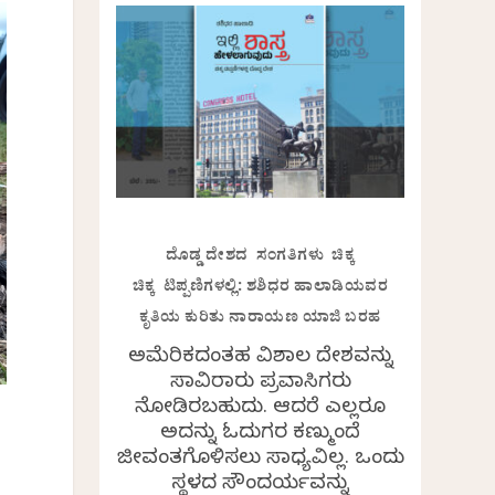
ದೊಡ್ಡ ದೇಶದ ಸಂಗತಿಗಳು ಚಿಕ್ಕ
ಚಿಕ್ಕ ಟಿಪ್ಪಣಿಗಳಲ್ಲಿ: ಶಶಿಧರ ಹಾಲಾಡಿಯವರ
ಕೃತಿಯ ಕುರಿತು ನಾರಾಯಣ ಯಾಜಿ ಬರಹ
ಅಮೆರಿಕದಂತಹ ವಿಶಾಲ ದೇಶವನ್ನು
ಸಾವಿರಾರು ಪ್ರವಾಸಿಗರು
ನೋಡಿರಬಹುದು. ಆದರೆ ಎಲ್ಲರೂ
ಅದನ್ನು ಓದುಗರ ಕಣ್ಮುಂದೆ
ಜೀವಂತಗೊಳಿಸಲು ಸಾಧ್ಯವಿಲ್ಲ. ಒಂದು
ಸ್ಥಳದ ಸೌಂದರ್ಯವನ್ನು