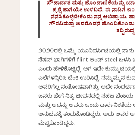
ಸೌಹಾರ್ದತೆ ಮತ್ತು ಹೊಂದಾಣಿಕೆಯನ್ನು ಯ
ಪ್ರಶ್ನೆ ಹಾಗೆಯೇ ಉಳಿದಿದೆ. ಈ ನಾಡಿಗೆ ಬ
ನೆನೆಸಿಕೊಳ್ಳಬೇಕೆಂದು ನನ್ನ ಅಭಿಪ್ರಾಯ.
ಗೌರವಿಸುತ್ತಾ ಅವರೊಡನೆ ಹೊಂದಿಕೊಂಡು ಇರಬ
ತದ್ವಿರುದ್ಧ
೨೦೨೦ರಲ್ಲಿ ಒಮ್ಮೆ ಯೂನಿವರ್ಸಿಟಿಯಲ್ಲಿ ನಾನು ನಡ
ಸೆಷನ್ ಭಾಗಿಗಳಿಗೆ flint ಅಂಡ್ steel ಬಳಸಿ 
ಎಂದು ಹೇಳಿಕೊಟ್ಟಿದ್ದೆ. ಆಗ ಇದೇ ಕುಮ್ಮುಟಿಯಲ್ಲ
ಎಲೆಗಳನ್ನಿರಿಸಿ ಬೆಂಕಿ ಉರಿಸಿದ್ದೆ. ನಮ್ಮಮ್ಮನ ಕ
ಅವರಿಗೆಲ್ಲ ಸಂತೋಷವಾಗಿತ್ತು. ಅದೇ ಸಂದರ್ಭದಲ
ಜನರು ಹೇಗೆ ನಿತ್ಯ ಜೀವನದಲ್ಲಿ ಸಹಜ ಬೆಂಕಿ
ಮತ್ತು ಅದನ್ನು ಅವರು ಒಂದು ದಾರ್ಶನಿಕತೆಯ ಅ
ಅನುಭವಕ್ಕೆ ತಂದುಕೊಂಡಿದ್ದರು, ಅದು ಅವರ ಅಸ್ಮಿತ
ಮೆಚ್ಚಿಕೊಂಡಿದ್ದರು.