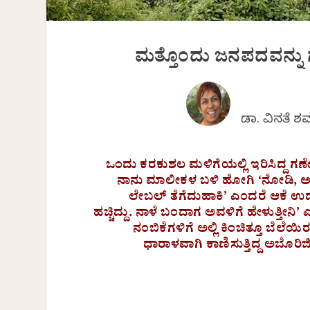
ಮತ್ತೊಂದು ಜನಪದವನ್ನು 
ಡಾ. ವಿನತೆ ಶ
ಒಂದು ಕರಕುಶಲ ಮಳಿಗೆಯಲ್ಲಿ ಇರಿಸಿದ್ದ ಗಣೇಶನ
ನಾನು ಮಾಲೀಕಳ ಬಳಿ ಹೋಗಿ ‘ನೋಡಿ, ಅದು
ಲೇಬಲ್ ತೆಗೆದುಹಾಕಿ’ ಎಂದರೆ ಆಕೆ ಉಡ
ಹಚ್ಚಿದ್ದು. ನಾಳೆ ಬಂದಾಗ ಅವಳಿಗೆ ಹೇಳುತ್ತೀನಿ’
ನಂಬಿಕೆಗಳಿಗೆ ಅಲ್ಲಿ ಕಿಂಚಿತ್ತೂ ಬೆಲೆಯಿ
ಧಾರಾಳವಾಗಿ ಕಾಣಿಸುತ್ತಿದ್ದ ಅಬೊರಿಜಿ