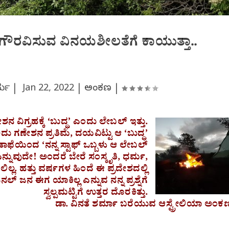
ಗೌರವಿಸುವ ವಿನಯಶೀಲತೆಗೆ ಕಾಯುತ್ತಾ..
ರ್ಮ |
Jan 22, 2022
|
ಅಂಕಣ
|
 ವಿಗ್ರಹಕ್ಕೆ ‘ಬುದ್ಧ’ ಎಂದು ಲೇಬಲ್ ಇತ್ತು.
 ಗಣೇಶನ ಪ್ರತಿಮೆ, ದಯವಿಟ್ಟು ಆ ‘ಬುದ್ಧ’
ಾಫೆಯಿಂದ ‘ನನ್ನ ಸ್ಟಾಫ್ ಒಬ್ಬಳು ಆ ಲೇಬಲ್
 ಎನ್ನುವುದೇ! ಅಂದರೆ ಬೇರೆ ಸಂಸ್ಕೃತಿ, ಧರ್ಮ,
ರಲಿಲ್ಲ. ಹತ್ತು ವರ್ಷಗಳ ಹಿಂದೆ ಈ ಪ್ರದೇಶದಲ್ಲಿ
ನಲ್ ಜನ ಈಗ ಯಾಕಿಲ್ಲ ಎನ್ನುವ ನನ್ನ ಪ್ರಶ್ನೆಗೆ
ಸ್ವಲ್ಪಮಟ್ಟಿಗೆ ಉತ್ತರ ದೊರಕಿತ್ತು.
ಡಾ. ವಿನತೆ ಶರ್ಮಾ ಬರೆಯುವ ಆಸ್ಟ್ರೇಲಿಯಾ ಅಂಕ