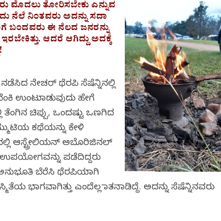
ಾರು ಮೊದಲು ತೋರಿಸಬೇಕು ಎನ್ನುವ
ಂದು ನೆಲೆ ನಿಂತವರು ಅದನ್ನು ಸದಾ
 ಹಾಗೆ ಬಂದವರು ಈ ನೆಲದ ಜನರನ್ನು
ೇಕಿತ್ತು. ಆದರೆ ಆಗಿದ್ದು ಅದಕ್ಕೆ
!
ೆಸಿದ ನೇಚರ್ ಥೆರಪಿ ಸೆಷೆನ್ನಿನಲ್ಲಿ
ಬೆಂಕಿ ಉಂಟುಮಾಡುವುದು ಹೇಗೆ
ಿ ತೆಂಗಿನ ಚಿಪ್ಪು, ಒಂದಷ್ಟು ಒಣಗಿದ
ುಮ್ಮುಟಿಯ ಕಥೆಯನ್ನು ಕೇಳಿ
್ಲಿ ಆಸ್ಟ್ರೇಲಿಯನ್ ಅಬೊರಿಜಿನಲ್
ಯ ಉಪಯೋಗವನ್ನು ಪಡೆದಿದ್ದರು
ನುಭೂತಿ ಬೆರೆಸಿ ಥೆರಪಿಯಾಗಿ
ೆಯ ಭಾಗವಾಗಿತ್ತು ಎಂದೆಲ್ಲ ಮಾತನಾಡಿದ್ದೆ. ಅದನ್ನು ಸೆಷೆನ್ನಿನವರು