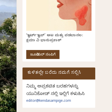
‘ಸ್ಟಾರ್ಟ್ ಸ್ಟಾಪ್’ ಆಟ ಮತ್ತು ವಡಬಾನಲ:
ಕ್ಷಮಾ ವಿ ಭಾನುಪ್ರಕಾಶ್
ಜೂನಿಯರ್ ಸಂಪಿಗೆ
ಕುಳಿತಲ್ಲೇ ಬರೆದು ನಮಗೆ ಸಲ್ಲಿಸಿ
ನಿಮ್ಮ ಅಪ್ರಕಟಿತ ಬರಹಗಳನ್ನು
ಯುನಿಕೋಡ್ ನಲ್ಲಿ ಇಲ್ಲಿಗೆ ಕಳುಹಿಸಿ
editor@kendasampige.com