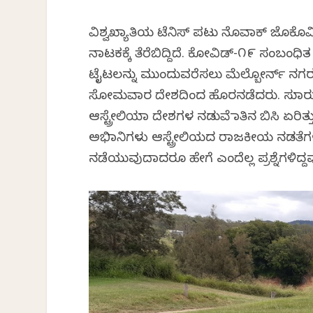
ವಿಶ್ವಖ್ಯಾತಿಯ ಟೆನಿಸ್ ಪಟು ನೊವಾಕ್ ಜೊಕೊವಿಚ
ನಾಟಕಕ್ಕೆ ತೆರೆಬಿದ್ದಿದೆ. ಕೋವಿಡ್-೧೯ ಸಂಬಂಧಿತ
ಟೈಟಲನ್ನು ಮುಂದುವರೆಸಲು ಮೆಲ್ಬೋರ್ನ್ ನಗರಕ್ಕ
ಸೋಮವಾರ ದೇಶದಿಂದ ಹೊರನಡೆದರು. ಸುಮಾರು 
ಆಸ್ಟ್ರೇಲಿಯಾ ದೇಶಗಳ ನಡುವೆ ಮಾತಿನ ಬಿಸಿ ಏರಿ
ಅಭಿಮಾನಿಗಳು ಆಸ್ಟ್ರೇಲಿಯದ ರಾಜಕೀಯ ನಡತೆಗಳ
ನಡೆಯುವುದಾದರೂ ಹೇಗೆ ಎಂದೆಲ್ಲ ಪ್ರಶ್ನೆಗಳಿದ್