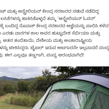
್ ಮತ್ತು ಆಸ್ಟ್ರೇಲಿಯನ್ ಕೇಂದ್ರ ಸರಕಾರದ ನಡುವೆ ನಡೆದಿದ್ದ
 ಲಸಿಕೆಗಳನ್ನು ಹಾಕಿಸಿಕೊಳ್ಳದೆ ತಮ್ಮ ‘ಆಸ್ಟ್ರೇಲಿಯನ್ ಓಪನ್’
ೆ ಬಂದಿದ್ದ ನೊವಾಕ್ ಕೇಂದ್ರ ಸರಕಾರದ ಆಜ್ಞೆಯನ್ನು ಪಾಲಿಸಿ ಕಳೆದ
ಎರಡು ವಾರಗಳ ಕಾಲ ಅವರ ಹುಟ್ಟುದೇಶ ಸೆರ್ಬಿಯಾ ಮತ್ತು
ತ್ತು. ಆತನ ತಂದೆತಾಯಿ, ದೇಶೀಯ ಮತ್ತು ಅಂತಾರಾಷ್ಟ್ರೀಯ
ನ್ನು ಟೀಕಿಸಿದ್ದರು. ಟೈಟಲ್ ಇರುವ ಆಟಗಾರನೇ ಇಲ್ಲವಾದರೆ ಪಂದ್
ದವು. ಈಗ ಎಲ್ಲವೂ ತಣ್ಣಗಾಗಿ, ಪಂದ್ಯ ಆರಂಭವಾಗಿದೆ!