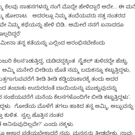
ಿಮ್ಮ ಕೆಲವು ಸಾಹಸಗಳನ್ನು ನಂಗೆ ಮೊದ್ಲೇ ಹೇಳಿದ್ದಾರೆ ಅದೇ… ಈ ಮನ
ಿಮ್ಮ ಹೋರಾಟ. ಅದರಲ್ಲೂ ನಿಮ್ಮ ತಂದೆಯವರು ಸತ್ತ ನಂತರದ
ೇ ನಿಮ್ಮ ಕಥೆಯನ್ನು ಹೇಳಿ ಬಿಡಿ.. ಆಮೇಲೆ ನನಗೆ ಏನಾದರೂ
್ಲದಿದ್ದರೆʼ
ಅಮೀನಾ ತನ್ನ ಕತೆಯನ್ನು ಎಲ್ಲಿಂದ ಆರಂಭಿಸಬೇಕೆಂದು
ರಿ ಕೆಲಸ ಮಾಡುತ್ತಿದ್ದ, ದುಡಿದದ್ದಕ್ಕಿಂತ ಸೈಕಲ್‌ ತುಳಿದದ್ದೇ ಹೆಚ್ಚು.
ು. ಅಮ್ಮಿ ಮನೇಲಿ ಬೀಡಿಯ ಜೊತೆ ನಮ್ಮ ಬದುಕನ್ನೂ ಕಟ್ಟುತ್ತಿದ್ದಳು,
ತ್ತಗಾಗುವವರೆಗೆ ತೀಡಿ ತೀಡಿ ಕಡ್ಡಿಯಾಕಾರಕ್ಕೆ ತಂದು ಅದರ
ಿಂದ ತಂಬಾಕು ಉದುರದಂತೆ ಬಾಯಿಯನ್ನು ಮುಚ್ಚುವುದನ್ನು
ಂಜೆಯವರೆಗೆ ಮನೆಯ ಕೆಲಸಗಳೊಂದಿಗೇ ಬೀಡಿ ಕಟ್ಟುತ್ತಿದ್ದಳುʼ.
ದಳು. ಗೋಡೆಯ ಮೊಳೆಗೆ ತಗಲು ಹಾಕಿದ ತನ್ನ ಅಮ್ಮಿ, ಅಬ್ಬುವನ್ನು
ಕುಳಿತ. ಸ್ವಲ್ಪ ಹೊತ್ತಿನ ನಂತರ
ಅನಿಸುವುದಿಲ್ಲವೇ?ʼ ಎಂದು ನಕ್ಕಳು.
ದುಕೂ ಆಕಾರ ಪಡೆಯಬೇಕಾದರೆ ನಮ್ಮ ಮನಸ್ಸನ್ನು ತೀಡಬೇಕು, ನಾವು