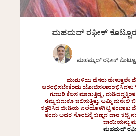
ಮಹಮದ್‌ ರಫೀಕ್‌ ಕೊಟ್ಟೂ
ಮಹಮ್ಮದ್‌ ರಫೀಕ್‌ ಕೊಟ್ಟ
ಮುರುಳಿಯ ಹೆಸರು ಹೇಳುತ್ತಲೇ ಮೆತ್
ಆರಂಭಿಸಬೇಕೆಂದು ಯೋಚಿಸಲಾರಂಭಿಸಿದಳು ‘ನಂಗೆ
ಗುಜುರಿ ಕೆಲಸ ಮಾಡುತ್ತಿದ್ದ, ದುಡಿದದ್ದಕ್ಕಿಂತ 
ನಮ್ಮ ಬದುಕೂ ಚಲಿಸುತ್ತಿತ್ತು. ಅಮ್ಮಿ ಮನೇಲಿ ಬ
ಕತ್ತರಿಸಿದ ಬೀಡಿಯ ಎಲೆಯೊಳಗಿಟ್ಟ ತಂಬಾಕು ಮೆತ
ತಂದು ಅದರ ಸೊಂಟಕ್ಕೆ ಬಣ್ಣದ ದಾರ ಕಟ್ಟ
ಬಾಯಿಯನ್ನು ಮ
ಮಹಮದ್‌ ರಫೀಕ