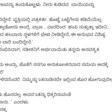
ೋಟವನ್ನು ತಂದುಕೊಟ್ಟಳು. ನೀರು ಕುಡಿದವ ಬಾಯಿಯನ್ನು
ನೆ. ವೃತ್ತಿಯಲ್ಲಿ ಪತ್ರಕರ್ತ. ಹೊಟ್ಟೆ ಬಟ್ಟೆಗೇನು ಕಡಿಮೆಯಿಲ್ಲ.
ಾಡೋದು ಅಂದ್ರೆ ಪ್ರಾಣ… ವಾರದಿಂದ ಹಂಪಿ ಸುತ್ತುತ್ತಾ ಇದೀನಿ..
ದ ಹಲವಾರು ಸ್ಥಳಗಳಿಗೆ ಭೇಟಿ ನೀಡಿದ್ದೇನೆ, ಈ ಅನುಭವ ವಿಶಿಷ್ಠ..
ರಿ ಬಂದಿದ್ದೇನೆ.ʼ
ಂಭಿಸಿದಾಗ, ಸತೀಶನಿಗೆ ಅರ್ಥವಾಯಿತು ತನ್ನದು ಅನವಶ್ಯಕ
ಸಮಯ ಅಂದ್ರು, ಜೊತೆಗೆ ನನಗೂ ಅನುಕೂಲಕರವಾದ ಸಮಯ ಅದಕ್ಕೆ
ಲಿʼ
ೇಳಿದನೆಂದರೆ ನಿಮ್ಮನ್ನು ಮಾತನಾಡಿಸದೇ ಇಲ್ಲಿಂದ ಹೊರ ಹೋಗುವುದಿಲ್
ೊಸದಲ್ಲ. ಅವನ ಮಾತನ್ನು ಧಿಕ್ಕರಿಸುವಂತೆ
ಯಾರು.. ʼ ಎಂದಳು.
ನಕ್ಕ.