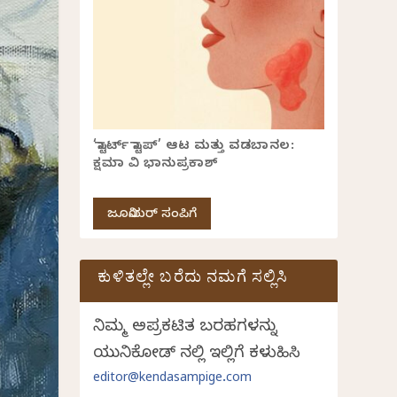
‘ಸ್ಟಾರ್ಟ್ ಸ್ಟಾಪ್’ ಆಟ ಮತ್ತು ವಡಬಾನಲ:
ಕ್ಷಮಾ ವಿ ಭಾನುಪ್ರಕಾಶ್
ಜೂನಿಯರ್ ಸಂಪಿಗೆ
ಕುಳಿತಲ್ಲೇ ಬರೆದು ನಮಗೆ ಸಲ್ಲಿಸಿ
ನಿಮ್ಮ ಅಪ್ರಕಟಿತ ಬರಹಗಳನ್ನು
ಯುನಿಕೋಡ್ ನಲ್ಲಿ ಇಲ್ಲಿಗೆ ಕಳುಹಿಸಿ
editor@kendasampige.com