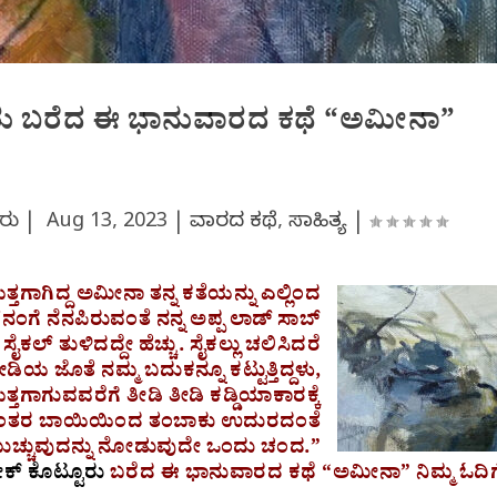
ರು ಬರೆದ ಈ ಭಾನುವಾರದ ಕಥೆ “ಅಮೀನಾ”
ೂರು |
Aug 13, 2023
|
ವಾರದ ಕಥೆ
,
ಸಾಹಿತ್ಯ
|
ತಗಾಗಿದ್ದ ಅಮೀನಾ ತನ್ನ ಕತೆಯನ್ನು ಎಲ್ಲಿಂದ
 ನೆನಪಿರುವಂತೆ ನನ್ನ ಅಪ್ಪ ಲಾಡ್‌ ಸಾಬ್‌
ಸೈಕಲ್‌ ತುಳಿದದ್ದೇ ಹೆಚ್ಚು. ಸೈಕಲ್ಲು ಚಲಿಸಿದರೆ
ೀಡಿಯ ಜೊತೆ ನಮ್ಮ ಬದುಕನ್ನೂ ಕಟ್ಟುತ್ತಿದ್ದಳು,
್ತಗಾಗುವವರೆಗೆ ತೀಡಿ ತೀಡಿ ಕಡ್ಡಿಯಾಕಾರಕ್ಕೆ
ಿ ನಂತರ ಬಾಯಿಯಿಂದ ತಂಬಾಕು ಉದುರದಂತೆ
ುಚ್ಚುವುದನ್ನು ನೋಡುವುದೇ ಒಂದು ಚಂದ.”
್‌ ಕೊಟ್ಟೂರು
ಬರೆದ ಈ ಭಾನುವಾರದ ಕಥೆ “ಅಮೀನಾ” ನಿಮ್ಮ ಓದಿಗ