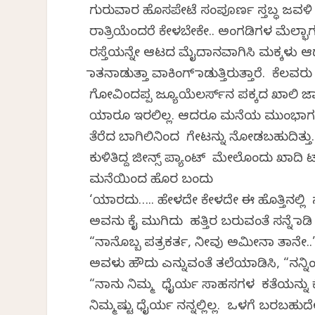
ಗುರುವಾರ ಹೊಸಪೇಟೆ ಸಂಪೂರ್ಣ ಸ್ತಬ್ಧ ಜವಳಿ ಅಂ
ರಾತ್ರಿಯೆಂದರೆ ಕೇಳಬೇಕೇ.. ಅಂಗಡಿಗಳ ಮೆಲ್ಭಾ
ರಸ್ತೆಯನ್ನೇ ಆಟದ ಮೈದಾನವಾಗಿಸಿ ಮಕ್ಕಳು ಆಡುತ
ಮಾತನಾಡುತ್ತಾ ವಾಕಿಂಗ್‌ ಮಾಡುತ್ತಿರುತ್ತಾರೆ. ಕೆಲ
ಗೋವಿಂದಪ್ಪ ಜ್ಯೂಯೆಲರ್ಸ್‌ನ ಪಕ್ಕದ ಖಾಲಿ 
ಯಾರೂ ಇರಲಿಲ್ಲ. ಆದರೂ ಮನೆಯ ಮುಂಭಾಗದ 20 
ತೆರೆದ ಬಾಗಿಲಿನಿಂದ ಗೇಟನ್ನು ನೋಡಬಹುದಿತ್ತು. 
ಕುಳಿತಿದ್ದ ಜೀನ್ಸ್‌ ಪ್ಯಾಂಟ್‌ ಮೇಲೊಂದು ಖಾದಿ
ಮನೆಯಿಂದ ಹೊರ ಬಂದು
‘ಯಾರದು….. ಹೇಳದೇ ಕೇಳದೇ ಈ ಹೊತ್ತಿನಲ್ಲಿ ನ
ಅವನು ಕೈ ಮುಗಿದು ಹತ್ತಿರ ಬರುವಂತೆ ಸನ್ನೆ ಮಾಡಿ
“ನಾನೊಬ್ಬ ಪತ್ರಕರ್ತ, ನೀವು ಅಮೀನಾ ತಾನೇ..
ಅವಳು ಹೌದು ಎನ್ನುವಂತೆ ತಲೆಯಾಡಿಸಿ, “ನನ್ನಿಂ
“ನಾನು ನಿಮ್ಮ ಧೈರ್ಯ ಸಾಹಸಗಳ ಕತೆಯನ್ನು ಕ
ನಿಮ್ಮಷ್ಟು ಧೈರ್ಯ ನನ್ನಲ್ಲಿಲ್ಲ. ಒಳಗೆ ಬರಬಹುದೇ