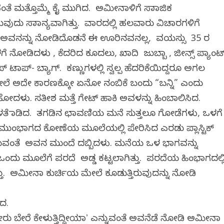
ುವಂತೆ ಮತ್ತೊಮ್ಮೆ ಕೈ ಮುಗಿದ. ಅಮೀನಾಳಿಗೆ ಸಾಮಾಜಿಕ
ವುದು ಸಾಮಾನ್ಯವಾಗಿತ್ತು. ವಾರದಲ್ಲಿ ಹಲವಾರು ವಿಚಾರಗಳಿಗೆ
ು. ಅವನನ್ನು ನೋಡಿದೊಡನೆ ಈ ಊರಿನವನಲ್ಲ, ವಯಸ್ಸು 35 ರ
ನೋಡಿದಳು , ಕೆದರಿದ ಕೂದಲು, ಖಾದಿ ಜುಬ್ಬಾ , ಜೀನ್ಸ್‌ ಪ್ಯಾಂಟ್
್‌ ಟಾಪ್‌- ಬ್ಯಾಗ್.‌ ಕಣ್ಣುಗಳಲ್ಲಿ ಸ್ವಲ್ಪ ಹೆದರಿಕೆಯಿದ್ದರೂ ಅಗಲ
ೇಲೆ ಅದೇ ಕಾರಣಕ್ಕೋ ಏನೋ ನಂಬಿಕೆ ಬಂದು “ಬನ್ನಿ” ಎಂದು
ೆ ಹೋದಳು. ಸತೀಶ ಮತ್ತೆ ಗೇಟ್‌ ಹಾಕಿ ಅವಳನ್ನು ಹಿಂಬಾಲಿಸಿದ.
ತೆ ಮಾಡಿದ. ತಗಡಿನ ಛಾವಣಿಯ ಮನೆ ಸುತ್ತಲೂ ಗೋಡೆಗಳು, ಒಳಗ
. ಮುಂಭಾಗದ ಕೋಣೆಯ ಮೂಲೆಯಲ್ಲಿ ಪೇರಿಸಿದ ಎರಡು ಪ್ಲಾಸ್ಟಿಕ್‌
ಿ ಕೂರುವಂತೆ ಅವನ ಮುಂದೆ ದಬ್ಬಿದಳು. ಮನೆಯ ಒಳ ಭಾಗವನ್ನು
 ಒಂದು ಮೂಲೆಗೆ ಪರದೆ ಅಡ್ಡ ಕಟ್ಟಲಾಗಿತ್ತು. ಪರದೆಯ ಹಿಂಭಾಗದಲ್ಲ
 ಅಮೀನಾ ಕುರ್ಚಿಯ ಮೇಲೆ ಕೂಡುತ್ತಿರುವುದನ್ನು ನೋಡಿ
ಂದ.
ತ್ತೆ ನೀರು ಬೇರೆ ಕೇಳುತ್ತಿದ್ದೀಯಾʼ ಎನ್ನುವಂತೆ ಅವನೆಡೆ ನೋಡಿ ಅಮೀನಾ