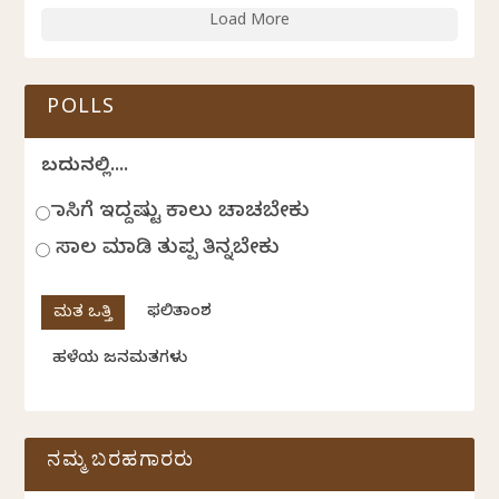
Load More
POLLS
ಬದುಕಿನಲ್ಲಿ....
ಹಾಸಿಗೆ ಇದ್ದಷ್ಟು ಕಾಲು ಚಾಚಬೇಕು
ಸಾಲ ಮಾಡಿ ತುಪ್ಪ ತಿನ್ನಬೇಕು
ಫಲಿತಾಂಶ
ಹಳೆಯ ಜನಮತಗಳು
ನಮ್ಮ ಬರಹಗಾರರು