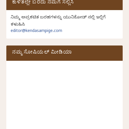
ಕುಳಿತಲ್ಲೇ ಬರೆದು ನಮಗೆ ಸಲ್ಲಿಸಿ
ನಿಮ್ಮ ಅಪ್ರಕಟಿತ ಬರಹಗಳನ್ನು ಯುನಿಕೋಡ್ ನಲ್ಲಿ ಇಲ್ಲಿಗೆ
ಕಳುಹಿಸಿ
editor@kendasampige.com
ನಮ್ಮ ಸೋಷಿಯಲ್‌ ಮೀಡಿಯಾ