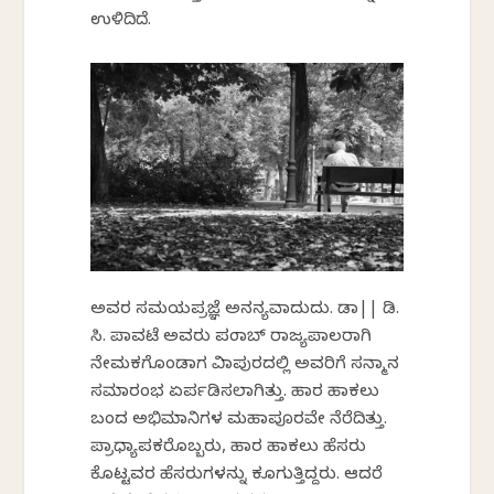
ಉಳಿದಿದೆ.
ಅವರ ಸಮಯಪ್ರಜ್ಞೆ ಅನನ್ಯವಾದುದು. ಡಾ|| ಡಿ.
ಸಿ. ಪಾವಟೆ ಅವರು ಪಂಜಾಬ್ ರಾಜ್ಯಪಾಲರಾಗಿ
ನೇಮಕಗೊಂಡಾಗ ವಿಜಾಪುರದಲ್ಲಿ ಅವರಿಗೆ ಸನ್ಮಾನ
ಸಮಾರಂಭ ಏರ್ಪಡಿಸಲಾಗಿತ್ತು. ಹಾರ ಹಾಕಲು
ಬಂದ ಅಭಿಮಾನಿಗಳ ಮಹಾಪೂರವೇ ನೆರೆದಿತ್ತು.
ಪ್ರಾಧ್ಯಾಪಕರೊಬ್ಬರು, ಹಾರ ಹಾಕಲು ಹೆಸರು
ಕೊಟ್ಟವರ ಹೆಸರುಗಳನ್ನು ಕೂಗುತ್ತಿದ್ದರು. ಆದರೆ