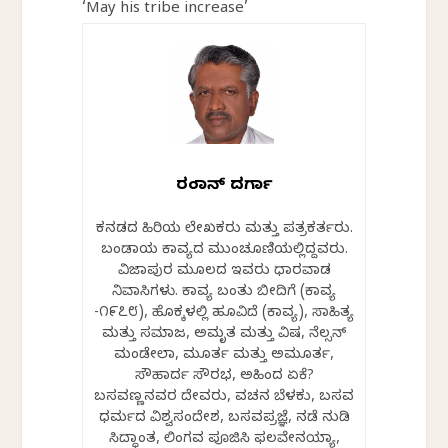
‘May his tribe increase’
ರಂಜಾನ್ ದರ್ಗಾ
ಕನ್ನಡದ ಹಿರಿಯ ಲೇಖಕರು ಮತ್ತು ಪತ್ರಕರ್ತರು.
ಬಂಡಾಯ ಕಾವ್ಯದ ಮುಂಚೂಣಿಯಲ್ಲಿದ್ದವರು.
ವಿಜಾಪುರ ಮೂಲದ ಇವರು ಧಾರವಾಡ
ನಿವಾಸಿಗಳು. ಕಾವ್ಯ ಬಂತು ಬೀದಿಗೆ (ಕಾವ್ಯ
-೧೯೭೮), ಹೊಕ್ಕಳಲ್ಲಿ ಹೂವಿದೆ (ಕಾವ್ಯ), ಸಾಹಿತ್ಯ
ಮತ್ತು ಸಮಾಜ, ಅಮೃತ ಮತ್ತು ವಿಷ, ನೆಲ್ಸನ್
ಮಂಡೇಲಾ, ಮೂರ್ತ ಮತ್ತು ಅಮೂರ್ತ,
ಸೌಹಾರ್ದ ಸೌರಭ, ಅಹಿಂದ ಏಕೆ?
ಬಸವಣ್ಣನವರ ದೇವರು, ವಚನ ಬೆಳಕು, ಬಸವ
ಧರ್ಮದ ವಿಶ್ವಸಂದೇಶ, ಬಸವಪ್ರಜ್ಞೆ, ನಡೆ ನುಡಿ
ಸಿದ್ಧಾಂತ, ಲಿಂಗವ ಪೂಜಿಸಿ ಫಲವೇನಯ್ಯಾ,