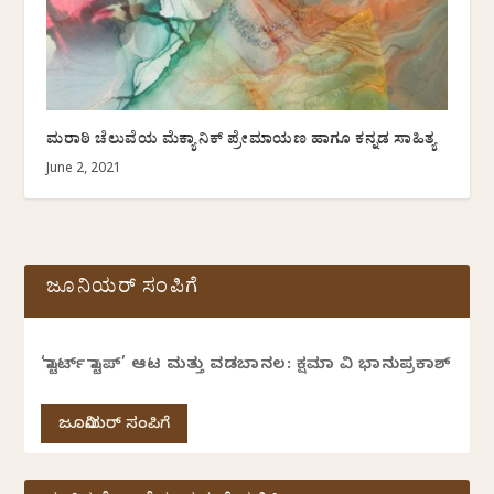
ಮರಾಠಿ ಚೆಲುವೆಯ ಮೆಕ್ಯಾನಿಕ್ ಪ್ರೇಮಾಯಣ ಹಾಗೂ ಕನ್ನಡ ಸಾಹಿತ್ಯ
June 2, 2021
ಜೂನಿಯರ್ ಸಂಪಿಗೆ
‘ಸ್ಟಾರ್ಟ್ ಸ್ಟಾಪ್’ ಆಟ ಮತ್ತು ವಡಬಾನಲ: ಕ್ಷಮಾ ವಿ ಭಾನುಪ್ರಕಾಶ್
ಜೂನಿಯರ್ ಸಂಪಿಗೆ