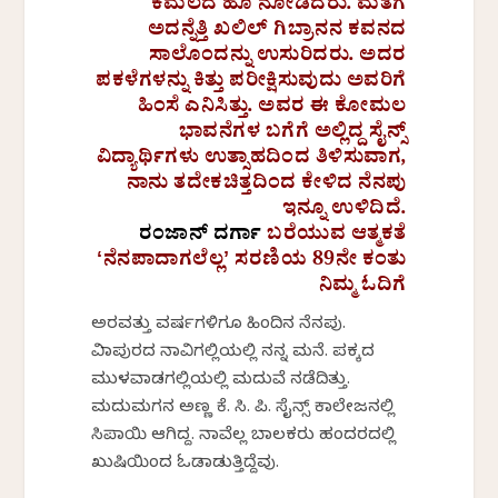
ಕಮಲದ ಹೂ ನೋಡಿದರು. ಮತಗೆ
ಅದನ್ನೆತ್ತಿ ಖಲಿಲ್ ಗಿಬ್ರಾನನ ಕವನದ
ಸಾಲೊಂದನ್ನು ಉಸುರಿದರು. ಅದರ
ಪಕಳೆಗಳನ್ನು ಕಿತ್ತು ಪರೀಕ್ಷಿಸುವುದು ಅವರಿಗೆ
ಹಿಂಸೆ ಎನಿಸಿತ್ತು. ಅವರ ಈ ಕೋಮಲ
ಭಾವನೆಗಳ ಬಗೆಗೆ ಅಲ್ಲಿದ್ದ ಸೈನ್ಸ್
ವಿದ್ಯಾರ್ಥಿಗಳು ಉತ್ಸಾಹದಿಂದ ತಿಳಿಸುವಾಗ,
ನಾನು ತದೇಕಚಿತ್ತದಿಂದ ಕೇಳಿದ ನೆನಪು
ಇನ್ನೂ ಉಳಿದಿದೆ.
ರಂಜಾನ್‌ ದರ್ಗಾ
ಬರೆಯುವ ಆತ್ಮಕತೆ
ʻನೆನಪಾದಾಗಲೆಲ್ಲʼ ಸರಣಿಯ 89ನೇ ಕಂತು
ನಿಮ್ಮ ಓದಿಗೆ
ಅರವತ್ತು ವರ್ಷಗಳಿಗೂ ಹಿಂದಿನ ನೆನಪು.
ವಿಜಾಪುರದ ನಾವಿಗಲ್ಲಿಯಲ್ಲಿ ನನ್ನ ಮನೆ. ಪಕ್ಕದ
ಮುಳವಾಡಗಲ್ಲಿಯಲ್ಲಿ ಮದುವೆ ನಡೆದಿತ್ತು.
ಮದುಮಗನ ಅಣ್ಣ ಕೆ. ಸಿ. ಪಿ. ಸೈನ್ಸ್ ಕಾಲೇಜನಲ್ಲಿ
ಸಿಪಾಯಿ ಆಗಿದ್ದ. ನಾವೆಲ್ಲ ಬಾಲಕರು ಹಂದರದಲ್ಲಿ
ಖುಷಿಯಿಂದ ಓಡಾಡುತ್ತಿದ್ದೆವು.