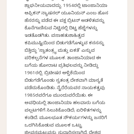
ಶ್ಲಾಘನೀಯವಾದದ್ದು. 1954ರಲ್ಲಿ ಟಾಂಜಾನಿಯಾ
ಆಫ್ರಿಕನ್ ನ್ಯಾಷನಲ್ ಯೂನಿಯನ್ ಎಂಬ ಹೊಸ
ಹೆಸರನ್ನು ಪಡೆದ ಈ ಪಕ್ಷ ಬ್ರಿಟನ್ ಆಡಳಿತವನ್ನು
ಕೊನೆಗಾಣಿಸುವ ನಿಟ್ಟಿನಲ್ಲಿ ದಿಟ್ಟ ಹೆಜ್ಜೆಗಳನ್ನು
ಇಡತೊಡಗಿತು. ವಸಾಹತುಶಾಹಿತ್ವದ
ಕಪಿಮುಷ್ಟಿಯಿಂದ ಬಿಡುಗಡೆಗೊಳ್ಳುವ ಕನಸನ್ನು
ಬಿತ್ತಿದ್ದು ‘ಸ್ವಾತಂತ್ರ್ಯ ಮತ್ತು ಏಕತೆ’ ಎನ್ನುವ
ಪರಿಕಲ್ಪನೆಗಳ ಮೂಲಕ. ತಾಂಜಾನಿಯಾದ ಈ
ಬಗೆಯ ಹೋರಾಟ ಪ್ರತಿಫಲವನ್ನು ನೀಡಿದ್ದು
1961ರಲ್ಲಿ. ಬ್ರಿಟೀಷರ ಆಳ್ವಿಕೆಯಿಂದ
ಬಿಡುಗಡೆಗೊಂಡು ಸ್ವತಂತ್ರ ದೇಶವಾಗಿ ಮಾನ್ಯತೆ
ಪಡೆದುಕೊಂಡಿತು. ನೈರೆರೆಯವರ ನಾಯಕತ್ವವು
1985ರವರೆಗೂ ಮುಂದುವರೆಯಿತು. ಈ
ಅವಧಿಯಲ್ಲಿ ತಾಂಜಾನಿಯಾ ಹಲವಾರು ಬಗೆಯ
ಪಲ್ಲಟಗಳಿಗೆ ಸಿಲುಕಿಕೊಂಡಿದೆ; ಏರಿಳಿತಗಳನ್ನು
ಕಂಡಿದೆ. ಮೂಲಭೂತ ಸೌಕರ್ಯಗಳನ್ನು ಜನರಿಗೆ
ಒದಗಿಸಿಕೊಡುವ ಮೂಲಕ ಒಟ್ಟು
ಜೀವನಮಟ್ಟವನ್ನು ಸುಧಾರಿಸಲಾಗಿದೆ. ದೇಶದ