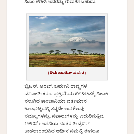
ಪಿಎಂ ಕರೇತಿ ಇವರನ್ನು ಗುರುತಿಸಬಹುದು.
(ಕಿಲಿಮಂಜಾರೋ ಪರ್ವತ)
ಬ್ರಿಟನ್, ಅರಬ್, ಜರ್ಮನಿ ರಾಷ್ಟ್ರಗಳ
ವಸಾಹತೀಕರಣ ಪ್ರಕ್ರಿಯೆಯ ಬಿಗಿಹಿಡಿತಕ್ಕೆ ಸಿಲುಕಿ
ನಲುಗಿದ ತಾಂಜಾನಿಯಾ ವರ್ತಮಾನ
ಕಾಲಘಟ್ಟದಲ್ಲಿ ತನ್ನದೇ ಆದ ಕೆಲವು
ಸಮಸ್ಯೆಗಳನ್ನು, ಸವಾಲುಗಳನ್ನು ಎದುರಿಸುತ್ತಿದೆ.
1990ನೇ ಇಸವಿಯ ನಂತರ ತೀವ್ರವಾಗಿ
ಕಾಡಲಾರಂಭಿಸಿದ ಆರ್ಥಿಕ ಸಮಸ್ಯೆ ಈಗಲೂ