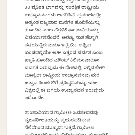
ತಾಂಜಾನಿಯಾದ ಒಟ್ಟು ವಿಸ್ತೀರ್ಣದಲ್ಲಿ ಸುಮಾರು
30 ಪ್ರತಿಶತ ಭಾಗವನ್ನು ಸಂರಕ್ಷಿತ ರಾಷ್ಟ್ರೀಯ
ಉದ್ಯಾನವನಗಳು ಆವರಿಸಿವೆ. ಪ್ರಪಂಚದಲ್ಲೇ
ಅತ್ಯಂತ ದಟ್ಟವಾದ ಮರಗಳ ಹೊದಿಕೆಯನ್ನು
ಹೊಂದಿದೆ ಎಂಬ ಹೆಗ್ಗಳಿಕೆ ತಾಂಜಾನಿಯಾದ್ದು.
ವಿಪರ್ಯಾಸವೆಂದರೆ, ಅರಣ್ಯ ನಾಶ ಹೆಚ್ಚಾಗಿ
ನಡೆಯುತ್ತಿರುವುದೂ ಇಲ್ಲಿಯೇ. ಆಫ್ರಿಕಾ
ಖಂಡದಲ್ಲಿಯೇ ಅತೀ ಎತ್ತರದ ಪರ್ವತ ಎಂಬ
ಖ್ಯಾತಿ ಹೊಂದಿದ ಮೌಂಟ್ ಕಿಲಿಮಂಜಾರೋ
ಪರ್ವತ ಇರುವುದು ಈ ದೇಶದಲ್ಲಿ. ಇಲ್ಲಿನ ಲೇಕ್
ಮಾನ್ಯರಾ ರಾಷ್ಟ್ರೀಯ ಉದ್ಯಾನವನವು ಮರ
ಹತ್ತುವ ಸಿಂಹಗಳಿಗೆ ಪ್ರಸಿದ್ಧವಾಗಿದ್ದು, ಇಡೀ
ವಿಶ್ವದಲ್ಲಿ ಈ ಬಗೆಯ ಉದ್ಯಾನವನ ಇರುವುದು
ಇದೊಂದೇ.
ತಾಂಜಾನಿಯಾದ ಗ್ರಾಮೀಣ ಜನಜೀವನವು
ಸೃಜನಶೀಲತೆಯನ್ನು ಪ್ರಚುರಪಡಿಸುವ
ನೆಲೆಯಿಂದ ಮುಖ್ಯವಾಗುತ್ತದೆ. ಗ್ರಾಮೀಣ