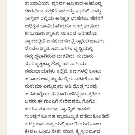
ತಾಂಜಾನಿಯಾ. ಪೂರ್ವ ಆಫ್ರಿಕಾದ ಅತಿದೊಡ್ಡ
ದೇಶವೆಂಬ ಹೆಗ್ಗಳಿಕೆ ಇದರದ್ದು. ಸ್ವಾಹಿಲಿ ಮತ್ತು
ಇಂಗ್ಲಿಷ್ ಇಲ್ಲಿಯ ಅಧಿಕೃತ ಭಾಷೆಗಳು. ಹೆಸರಿಗೆ
ಅಧಿಕೃತ ಭಾಷೆಯಾಗಿದ್ದರೂ ಆಂಗ್ಲ ಭಾಷೆಯ
ಕಾರುಬಾರು ಸ್ವಾಹಿಲಿ ನಂತರದ ಎರಡನೆಯ
ಸ್ಥಾನದಲ್ಲಿದೆ. ಜನಜೀವನದಲ್ಲಿ ಸ್ವಾಹಿಲಿ ಭಾಷೆಗೇ
ಮೊದಲ ಸ್ಥಾನ. ಜನಾಂಗಗಳ ದೃಷ್ಟಿಯಲ್ಲಿ
ಸಮೃದ್ಧವಾಗಿರುವ ದೇಶವಿದು. ಸುಮಾರು
ನೂರಿಪ್ಪತ್ತಕ್ಕೂ ಹೆಚ್ಚು ಜನಾಂಗೀಯ
ಸಮುದಾಯಗಳು ಇಲ್ಲಿವೆ. ಇವುಗಳಲ್ಲಿ ಬಂಟು
ಜನಾಂಗ ಆದ್ಯ ಸ್ಥಾನದಲ್ಲಿ ಗುರುತಿಸಿಕೊಂಡಿದೆ.
ಸುಕುಮಾ ಎನ್ನುವುದು ಅತಿ ದೊಡ್ಡ ಗುಂಪು.
ಜನಸಂಖ್ಯೆಯ ಸುಮಾರು ಹದಿನೈದು ಪ್ರತಿಶತ
ಜನರು ಈ ಗುಂಪಿಗೆ ಸೇರಿದವರು. ಗೊಗೊ,
ಹಯಾ, ತುಂಬುಕಾ, ನ್ಯಾಮ್ವೆಜಿ ಇಂತಹ
ಗುಂಪುಗಳೂ ಸಹ ಪ್ರಾಮುಖ್ಯತೆ ಪಡೆದುಕೊಂಡಿವೆ.
ಒಟ್ಟು ಜನಸಂಖ್ಯೆಯಲ್ಲಿ ಭಾರತೀಯರ ಪಾಲು
ಕೇವಲ ಒಂದು ಶೇಕಡಾ ಮಾತ್ರ. ಕ್ರೈಸ್ತ ಧರ್ಮದ