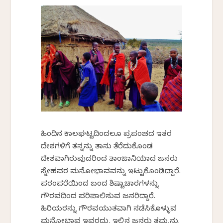
ಹಿಂದಿನ ಕಾಲಘಟ್ಟದಿಂದಲೂ ಪ್ರಪಂಚದ ಇತರ
ದೇಶಗಳಿಗೆ ತನ್ನನ್ನು ತಾನು ತೆರೆದುಕೊಂಡ
ದೇಶವಾಗಿರುವುದರಿಂದ ತಾಂಜಾನಿಯಾದ ಜನರು
ಸ್ನೇಹಪರ ಮನೋಭಾವವನ್ನು ಇಟ್ಟುಕೊಂಡಿದ್ದಾರೆ.
ಪರಂಪರೆಯಿಂದ ಬಂದ ಶಿಷ್ಟಾಚಾರಗಳನ್ನು
ಗೌರವದಿಂದ ಪರಿಪಾಲಿಸುವ ಜನರಿದ್ದಾರೆ.
ಹಿರಿಯರನ್ನು ಗೌರವಯುತವಾಗಿ ನಡೆಸಿಕೊಳ್ಳುವ
ಮನೋಭಾವ ಇವರದ್ದು. ಇಲ್ಲಿನ ಜನರು ತಮ್ಮನ್ನು