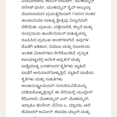
ಎಂಬೋಟೆಲಾ, ಶಾಬನ್ ರಾಬರ್ಟ್, ಮುಹಮ್ಮದ್
ಸಲೇಹ್ ಫಾರ್ಸಿ, ಮುಹಮ್ಮದ್ ಸೈದ್ ಅಬ್ದುಲ್ಲಾ
ಮೊದಲಾದವರ ಪ್ರಯತ್ನದಿಂದಾಗಿ 1960ರ ನಂತರ
ತಾಂಜಾನಿಯಾ ಸಾಹಿತ್ಯ ಕ್ಷೇತ್ರವು ವಿಸ್ತಾರವಾಗಿ
ಬೆಳೆಯಿತು. ಪ್ರಣಯ, ಪತ್ತೇದಾರಿಕೆ, ಕಲ್ಪನೆ ಮತ್ತು
ಸಂಪ್ರದಾಯ ತಾಂಜೇನಿಯನ್ ಸಾಹಿತ್ಯವನ್ನು
ರೂಪಿಸಿದ ಪ್ರಮುಖ ಅಂಶಗಳಾಗಿವೆ. ಇವುಗಳ
ಜೊತೆಗೆ ಇತಿಹಾಸ, ಸಮಾಜ ಮತ್ತು ರಾಜಕೀಯ
ಇಂತಹ ವಿಚಾರಗಳೂ ಸೇರಿಕೊಂಡಿವೆ. ಪ್ರಸ್ತುತ
ಕಾಲಘಟ್ಟದಲ್ಲಿ ಅನೇಕ ಆಫ್ರಿಕನ್ ಮತ್ತು
ಪಾಶ್ಚಿಮಾತ್ಯ ಬರಹಗಾರರ ಕೃತಿಗಳು ಸ್ವಾಹಿಲಿ
ಭಾಷೆಗೆ ಅನುವಾದಗೊಳ್ಳುತ್ತಿವೆ. ಸ್ವಾಹಿಲಿ ಭಾಷೆಯ
ಕೃತಿಗಳು ಮತ್ತು ಸಾಹಿತಿಗಳು
ಅಂತಾರಾಷ್ಟ್ರೀಯವಾಗಿ ಗುರುತಿಸುವಿಕೆಯನ್ನು
ಪಡೆದುಕೊಳ್ಳುತ್ತಿದ್ದಾರೆ. ಈ ನೆಲೆಯಲ್ಲಿ ಯುಫ್ರೇಸ್
ಕೆಝಿಲಾಬಿ, ಮೊಹಮ್ಮದ್ ಎಸ್. ಮೊಹಮ್ಮದ್,
ಇಬ್ರಾಹಿಂ ಹುಸೇನ್, ಪೆನಿನಾ ಒ. ಮ್ಲಾಮಾ, ಅಲಿ
ಜೆಮಾದರ್ ಅಮೀರ್, ಕಟಮಾ ಮ್ಕಾಂಗಿ ಮತ್ತು