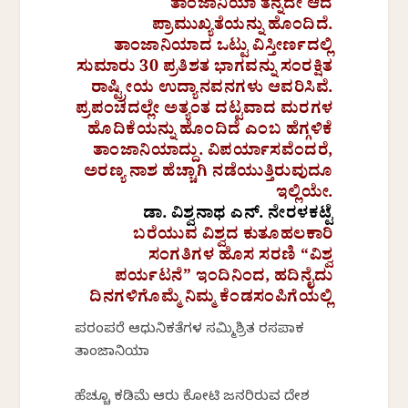
ತಾಂಜಾನಿಯಾ ತನ್ನದೇ ಆದ
ಪ್ರಾಮುಖ್ಯತೆಯನ್ನು ಹೊಂದಿದೆ.
ತಾಂಜಾನಿಯಾದ ಒಟ್ಟು ವಿಸ್ತೀರ್ಣದಲ್ಲಿ
ಸುಮಾರು 30 ಪ್ರತಿಶತ ಭಾಗವನ್ನು ಸಂರಕ್ಷಿತ
ರಾಷ್ಟ್ರೀಯ ಉದ್ಯಾನವನಗಳು ಆವರಿಸಿವೆ.
ಪ್ರಪಂಚದಲ್ಲೇ ಅತ್ಯಂತ ದಟ್ಟವಾದ ಮರಗಳ
ಹೊದಿಕೆಯನ್ನು ಹೊಂದಿದೆ ಎಂಬ ಹೆಗ್ಗಳಿಕೆ
ತಾಂಜಾನಿಯಾದ್ದು. ವಿಪರ್ಯಾಸವೆಂದರೆ,
ಅರಣ್ಯ ನಾಶ ಹೆಚ್ಚಾಗಿ ನಡೆಯುತ್ತಿರುವುದೂ
ಇಲ್ಲಿಯೇ.
ಡಾ. ವಿಶ್ವನಾಥ ಎನ್.‌ ನೇರಳಕಟ್ಟೆ
ಬರೆಯುವ ವಿಶ್ವದ ಕುತೂಹಲಕಾರಿ
ಸಂಗತಿಗಳ ಹೊಸ ಸರಣಿ “ವಿಶ್ವ
ಪರ್ಯಟನೆ” ಇಂದಿನಿಂದ, ಹದಿನೈದು
ದಿನಗಳಿಗೊಮ್ಮೆ ನಿಮ್ಮ ಕೆಂಡಸಂಪಿಗೆಯಲ್ಲಿ
ಪರಂಪರೆ ಆಧುನಿಕತೆಗಳ ಸಮ್ಮಿಶ್ರಿತ ರಸಪಾಕ
ತಾಂಜಾನಿಯಾ
ಹೆಚ್ಚೂ ಕಡಿಮೆ ಆರು ಕೋಟಿ ಜನರಿರುವ ದೇಶ