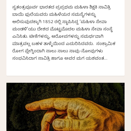
ಸ್ವತಂತ್ರಪೂರ್ವ ಭಾರತದ ಪ್ರಪ್ರಥಮ ಮಹಿಳಾ ಶಿಕ್ಷಕಿ ಸಾವಿತ್ರಿ
ಬಾಯಿ ಫುಲೆಯವರು ಮಹಿಳೆಯರ ಸಮಸ್ಯೆಗಳನ್ನು
ಆಲಿಸುವುದಕ್ಕಾಗಿ 1852 ರಲ್ಲಿ ಸ್ಥಾಪಿಸಿದ್ದ ‘ಮಹಿಳಾ ಸೇವಾ
ಮಂಡಳಿ’ಯು ದೇಶದ ಮೊಟ್ಟಮೊದಲ ಮಹಿಳಾ ಸೇವಾ ಸಂಸ್ಥೆ
ಎನಿಸಿತು. ಟೀಕೆಗಳನ್ನು, ಆರೋಪಗಳನ್ನು ಸಮರ್ಥವಾಗಿ
ಮಾತ್ರವಲ್ಲ ಬಹಳ ತಾಳ್ಮೆಯಿಂದ ಎದುರಿಸಿದವರು. ಸಂಕ್ರಾಮಿಕ
ರೋಗ ಪ್ಲೇಗ್ನಿಂದಾಗಿ ಸಾಲು ಸಾಲು ಸಾವು-ನೋವುಗಳು
ಸಂಭವಿಸಿದಾಗ ಸಾವಿತ್ರಿ ಹಾಗೂ ಅವರ ಮಗ ಯಶವಂತ…