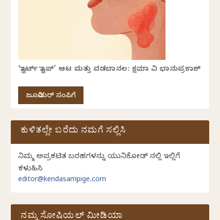
‘ಸ್ಟಾರ್ಟ್ ಸ್ಟಾಪ್’ ಆಟ ಮತ್ತು ವಡಬಾನಲ: ಕ್ಷಮಾ ವಿ ಭಾನುಪ್ರಕಾಶ್
ಜೂನಿಯರ್ ಸಂಪಿಗೆ
ಕುಳಿತಲ್ಲೇ ಬರೆದು ನಮಗೆ ಸಲ್ಲಿಸಿ
ನಿಮ್ಮ ಅಪ್ರಕಟಿತ ಬರಹಗಳನ್ನು ಯುನಿಕೋಡ್ ನಲ್ಲಿ ಇಲ್ಲಿಗೆ
ಕಳುಹಿಸಿ
editor@kendasampige.com
ನಮ್ಮ ಸೋಷಿಯಲ್‌ ಮೀಡಿಯಾ