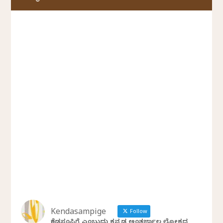
Kendasampige
Follow
ಕೆಂಡಸಂಪಿಗೆ ಎಂಬುದು ಕನ್ನಡ ಅಂತರ್ಜಾಲ ಲೋಕದ