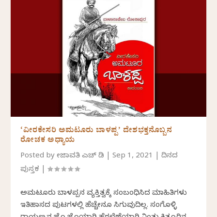
‘ವೀರಕೇಸರಿ ಅಮಟೂರು ಬಾಳಪ್ಪ’ ದೇಶಭಕ್ತನೊಬ್ಬನ
ರೋಚಕ ಅಧ್ಯಾಯ
Posted by
ತೇಜಾವತಿ ಎಚ್ ಡಿ
|
Sep 1, 2021
|
ದಿನದ
ಪುಸ್ತಕ
|
ಅಮಟೂರು ಬಾಳಪ್ಪನ ವ್ಯಕ್ತಿತ್ವಕ್ಕೆ ಸಂಬಂಧಿಸಿದ ಮಾಹಿತಿಗಳು
ಇತಿಹಾಸದ ಪುಟಗಳಲ್ಲಿ ಹೆಚ್ಚೇನೂ ಸಿಗುವುದಿಲ್ಲ. ಸಂಗೊಳ್ಳಿ