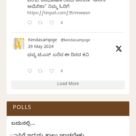
ಎಂ.ವಿ. ಶಶಿಭೂಷಣ ರಾಜು ಅಂಕಣ “ಅನೇಕ
ಅಮೆರಿಕಾ” ನಿಮ್ಮ ಓದಿಗೆ
https://tinyurl.com/35mrwwsn
X
Kendasampige
@kendasampige
·
29 May 2024
ಭವ್ಯ ಟಿ.ಎಸ್. ಬರೆದ ಈ ದಿನದ ಕವಿತೆ
X
Load More
POLLS
ಬದುಕಿನಲ್ಲಿ....