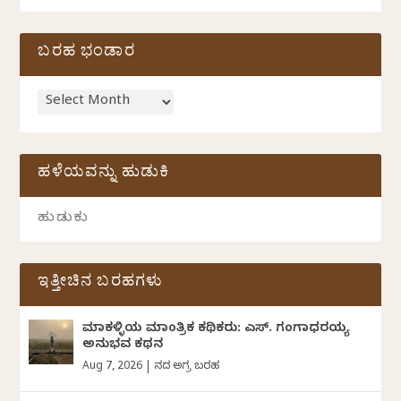
ಬರಹ ಭಂಡಾರ
ಹಳೆಯವನ್ನು ಹುಡುಕಿ
ಇತ್ತೀಚಿನ ಬರಹಗಳು
ಮಾಕಳ್ಳಿಯ ಮಾಂತ್ರಿಕ ಕಥಿಕರು: ಎಸ್. ಗಂಗಾಧರಯ್ಯ
ಅನುಭವ ಕಥನ
Aug 7, 2026
|
ದಿನದ ಅಗ್ರ ಬರಹ