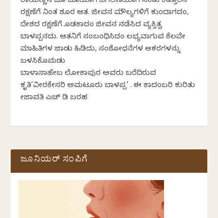
ರಾಯಣ್ಣನ ಜೊತೆ ಜೊತೆಯಾಗಿ ಹೆಗಲೆಣೆಯಾಗಿ ನಿಂತು ಕಿತ್ತೂರಿನ
ರಕ್ಷಣೆಗೆ ನಿಂತ ಶೂರ ಆತ. ಜೀವನ ಮೌಲ್ಯಗಳಿಗೆ ಕುಂದಾಗದಂತೆ,
ದೇಶದ ರಕ್ಷಣೆಗೆ ತೊಡಕಾದಂತೆ ಜೀವನ ನಡೆಸಿದ ವ್ಯಕ್ತಿತ್ವ
ಬಾಳಪ್ಪನದು. ಆತನಿಗೆ ಸಂಬಂಧಿಸಿದಂತೆ ಲಭ್ಯವಾಗುವ ಕೆಲವೇ
ಮಾಹಿತಿಗಳ ಜಾಡು ಹಿಡಿದು, ಸಂಶೋಧನೆಗಳ ಆಕರಗಳನ್ನು
ಬಳಸಿಕೊಮಡು
ಬಾಳಾಸಾಹೇಬ ಲೋಕಾಪುರ ಅವರು ಬರೆದಿರುವ
ಕೃತಿ’ವೀರಕೇಸರಿ ಅಮಟೂರು ಬಾಳಪ್ಪ’ . ಈ ಕಾದಂಬರಿ ಕುರಿತು
ತೇಜಾವತಿ ಎಚ್‌ ಡಿ ಬರಹ
ಜೂನಿಯರ್ ಸಂಪಿಗೆ