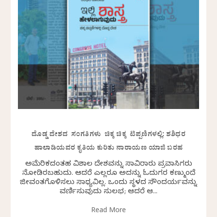
ದೊಡ್ಡ ದೇಶದ ಸಂಗತಿಗಳು ಚಿಕ್ಕ ಚಿಕ್ಕ ಟಿಪ್ಪಣಿಗಳಲ್ಲಿ: ಶಶಿಧರ
ಹಾಲಾಡಿಯವರ ಕೃತಿಯ ಕುರಿತು ನಾರಾಯಣ ಯಾಜಿ ಬರಹ
ಅಮೆರಿಕದಂತಹ ವಿಶಾಲ ದೇಶವನ್ನು ಸಾವಿರಾರು ಪ್ರವಾಸಿಗರು
ನೋಡಿರಬಹುದು. ಆದರೆ ಎಲ್ಲರೂ ಅದನ್ನು ಓದುಗರ ಕಣ್ಮುಂದೆ
ಜೀವಂತಗೊಳಿಸಲು ಸಾಧ್ಯವಿಲ್ಲ. ಒಂದು ಸ್ಥಳದ ಸೌಂದರ್ಯವನ್ನು
ವರ್ಣಿಸುವುದು ಸುಲಭ; ಆದರೆ ಆ...
Read More