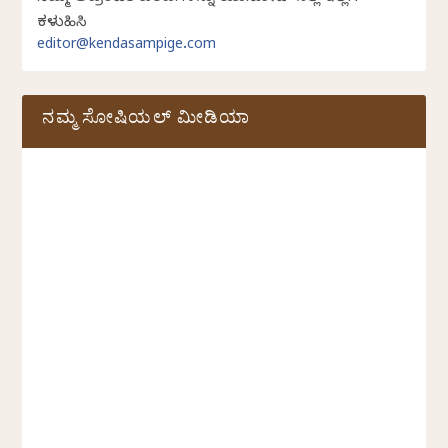
ಕಳುಹಿಸಿ
editor@kendasampige.com
ನಮ್ಮ ಸೋಷಿಯಲ್‌ ಮೀಡಿಯಾ