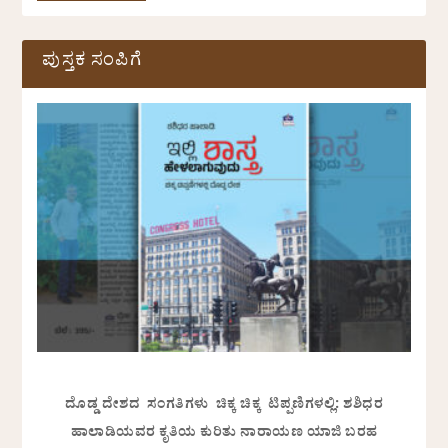
ಪುಸ್ತಕ ಸಂಪಿಗೆ
ದೊಡ್ಡ ದೇಶದ ಸಂಗತಿಗಳು ಚಿಕ್ಕ ಚಿಕ್ಕ ಟಿಪ್ಪಣಿಗಳಲ್ಲಿ: ಶಶಿಧರ
ಹಾಲಾಡಿಯವರ ಕೃತಿಯ ಕುರಿತು ನಾರಾಯಣ ಯಾಜಿ ಬರಹ