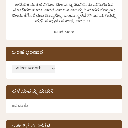
ಅಮೆರಿಕದಂತಹ ವಿಶಾಲ ದೇಶವನ್ನು ಸಾವಿರಾರು ಪ್ರವಾಸಿಗರು
ನೋಡಿರಬಹುದು. ಆದರೆ ಎಲ್ಲರೂ ಅದನ್ನು ಓದುಗರ ಕಣ್ಮುಂದೆ
ಜೀವಂತಗೊಳಿಸಲು ಸಾಧ್ಯವಿಲ್ಲ. ಒಂದು ಸ್ಥಳದ ಸೌಂದರ್ಯವನ್ನು
ವರ್ಣಿಸುವುದು ಸುಲಭ; ಆದರೆ ಆ...
Read More
ಬರಹ ಭಂಡಾರ
ಹಳೆಯವನ್ನು ಹುಡುಕಿ
ಇತ್ತೀಚಿನ ಬರಹಗಳು