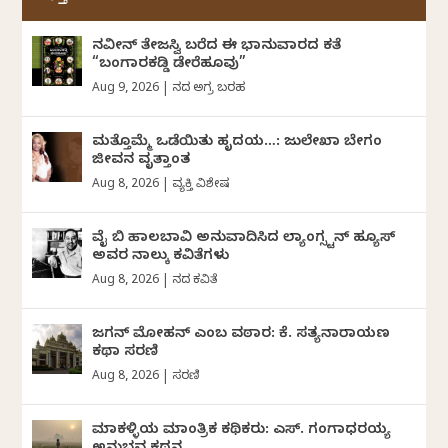
ನವೀನ್‌ ತೇಜಸ್ವಿ ಬರೆದ ಈ ಭಾನುವಾರದ ಕತೆ
“ಬಂಗಾರಕಡ್ಡಿ ಡೇರೆಹೂವು”
Aug 9, 2026
|
ದಿನದ ಅಗ್ರ ಬರಹ
ಮತ್ತೊಮ್ಮೆ ಒಡೆಯಿತು ಹೃದಯ…: ಜುಲೇಖಾ ಬೇಗಂ
ಜೀವನ ವೃತ್ತಾಂತ
Aug 8, 2026
|
ವ್ಯಕ್ತಿ ವಿಶೇಷ
ವೈ ಬಿ ಹಾಲಬಾವಿ ಅನುವಾದಿಸಿದ ಲ್ಯಾಂಗ್ಸ್ಟನ್ ಹ್ಯೂಸ್
ಅವರ ನಾಲ್ಕು ಕವಿತೆಗಳು
Aug 8, 2026
|
ದಿನದ ಕವಿತೆ
ಜಗನ್‌ ಮೋಹನ್‌ ಎಂಬ ವಠಾರ: ಕೆ. ಸತ್ಯನಾರಾಯಣ
ಕಥಾ ಸರಣಿ
Aug 8, 2026
|
ಸರಣಿ
ಮಾಕಳ್ಳಿಯ ಮಾಂತ್ರಿಕ ಕಥಿಕರು: ಎಸ್. ಗಂಗಾಧರಯ್ಯ