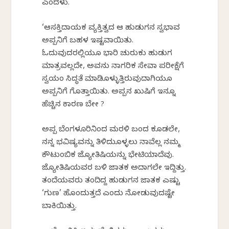
ಎಂದಳು.
‘ಆಸಕ್ತಿದಾಯಕ ವ್ಯಕ್ತಿತ್ವದ ಆ ಹುಡುಗನ ಸ್ವಭಾವ
ಅಪ್ಪನಿಗೆ ಬಹಳ ಇಷ್ಟವಾಯಿತು.
ಓದುವುದರಲ್ಲಿಯೂ ಭಾರಿ ಚುರುಕು ಹುಡುಗ
ಮಾತ್ರವಲ್ಲದೇ, ಅವನು ನಾಗರಿಕ ಸೇವಾ ಪರೀಕ್ಷೆಗೆ
ಸ್ವಯಂ ಸಿದ್ಧತೆ ಮಾಡಿಕೊಳ್ಳುತ್ತಿರುವುದಾಗಿಯೂ
ಅಪ್ಪನಿಗೆ ಗೊತ್ತಾಯಿತು. ಅಪ್ಪನ ಖುಷಿಗೆ ಇನ್ನೂ
ಹೆಚ್ಚಿನ ಕಾರಣ ಬೇಕೇ ?
ಅಪ್ಪ ಬೆಂಗಳೂರಿನಿಂದ ಮರಳಿ ಬಂದ ಕೂಡಲೇ,
ನನ್ನ ಭವಿಷ್ಯವನ್ನು ತಿಳಿದುಕೊಳ್ಳಲು ನಾವೆಲ್ಲ ನಮ್ಮ
ಕೌಟುಂಬಿಕ ಜ್ಯೋತಿಷಿಯನ್ನು ಭೇಟಿಯಾದೆವು.
ಜ್ಯೋತಿಷಿಯವರ ಬಳಿ ಜಾತಕ ಅದಾಗಲೇ ಇದ್ದಿತ್ತು.
ತಂದೆಯವರು ತಂದಿದ್ದ ಹುಡುಗನ ಜಾತಕ ಎಷ್ಟು
‘ಗುಣ’ ಹೊಂದುತ್ತದೆ ಎಂದು ನೋಡುವುದಷ್ಟೇ
ಬಾಕಿಯಿತ್ತು.