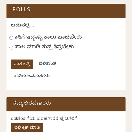
POLLS
ಬದುಕಿನಲ್ಲಿ....
ಹಾಸಿಗೆ ಇದ್ದಷ್ಟು ಕಾಲು ಚಾಚಬೇಕು
ಸಾಲ ಮಾಡಿ ತುಪ್ಪ ತಿನ್ನಬೇಕು
ಫಲಿತಾಂಶ
ಹಳೆಯ ಜನಮತಗಳು
ನಮ್ಮ ಬರಹಗಾರರು
ಕೆಂಡಸಂಪಿಗೆಯ ಬರಹಗಾರರ ಪುಟಗಳಿಗೆ
ಇಲ್ಲಿ ಕ್ಲಿಕ್ ಮಾಡಿ