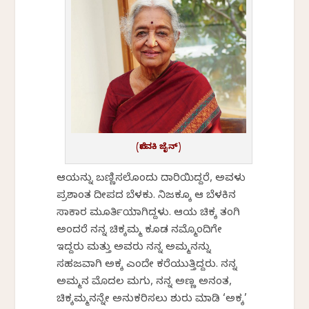
(ದೇವಕಿ ಜೈನ್‍)
ಆಕೆಯನ್ನು ಬಣ್ಣಿಸಲೊಂದು ದಾರಿಯಿದ್ದರೆ, ಅವಳು
ಪ್ರಶಾಂತ ದೀಪದ ಬೆಳಕು. ನಿಜಕ್ಕೂ ಆಕೆ ಬೆಳಕಿನ
ಸಾಕಾರ ಮೂರ್ತಿಯಾಗಿದ್ದಳು. ಆಕೆಯ ಚಿಕ್ಕ ತಂಗಿ
ಅಂದರೆ ನನ್ನ ಚಿಕ್ಕಮ್ಮ ಕೂಡ ನಮ್ಮೊಂದಿಗೇ
ಇದ್ದರು ಮತ್ತು ಅವರು ನನ್ನ ಅಮ್ಮನನ್ನು
ಸಹಜವಾಗಿ ಅಕ್ಕ ಎಂದೇ ಕರೆಯುತ್ತಿದ್ದರು. ನನ್ನ
ಅಮ್ಮನ ಮೊದಲ ಮಗು, ನನ್ನ ಅಣ್ಣ ಅನಂತ,
ಚಿಕ್ಕಮ್ಮನನ್ನೇ ಅನುಕರಿಸಲು ಶುರು ಮಾಡಿ ‘ಅಕ್ಕ’