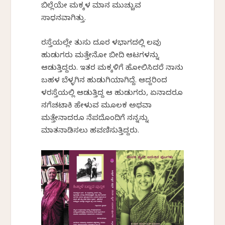
ಬಿಲ್ಲೆಯೇ ಮಕ್ಕಳ ಮಾನ ಮುಚ್ಚುವ
ಸಾಧನವಾಗಿತ್ತು.
ರಸ್ತೆಯಲ್ಲೇ ತುಸು ದೂರ ಕೆಳಭಾಗದಲ್ಲಿ ಕೆಲವು
ಹುಡುಗರು ಮತ್ತೇನೋ ಬೀದಿ ಆಟಗಳನ್ನು
ಆಡುತ್ತಿದ್ದರು. ಇತರ ಮಕ್ಕಳಿಗೆ ಹೋಲಿಸಿದರೆ ನಾನು
ಬಹಳ ಬೆಳ್ಳಗಿನ ಹುಡುಗಿಯಾಗಿದ್ದೆ. ಆದ್ದರಿಂದ
ಕೆಳರಸ್ತೆಯಲ್ಲಿ ಆಡುತ್ತಿದ್ದ ಆ ಹುಡುಗರು, ಏನಾದರೂ
ನಗೆಚಟಾಕಿ ಹೇಳುವ ಮೂಲಕ ಅಥವಾ
ಮತ್ತೇನಾದರೂ ನೆಪದೊಂದಿಗೆ ನನ್ನನ್ನು
ಮಾತನಾಡಿಸಲು ಹವಣಿಸುತ್ತಿದ್ದರು.