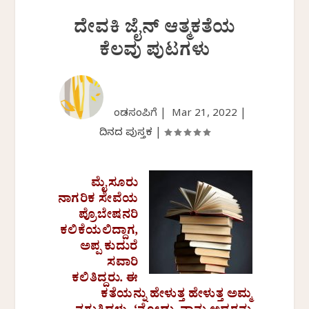
ದೇವಕಿ ಜೈನ್ ಆತ್ಮಕತೆಯ
ಕೆಲವು ಪುಟಗಳು
ಕೆಂಡಸಂಪಿಗೆ |
Mar 21, 2022
|
ದಿನದ ಪುಸ್ತಕ
|
ಮೈಸೂರು
ನಾಗರಿಕ ಸೇವೆಯ
ಪ್ರೊಬೇಷನರಿ
ಕಲಿಕೆಯಲಿದ್ದಾಗ,
ಅಪ್ಪ ಕುದುರೆ
ಸವಾರಿ
ಕಲಿತಿದ್ದರು. ಈ
ಕತೆಯನ್ನು ಹೇಳುತ್ತ ಹೇಳುತ್ತ ಅಮ್ಮ