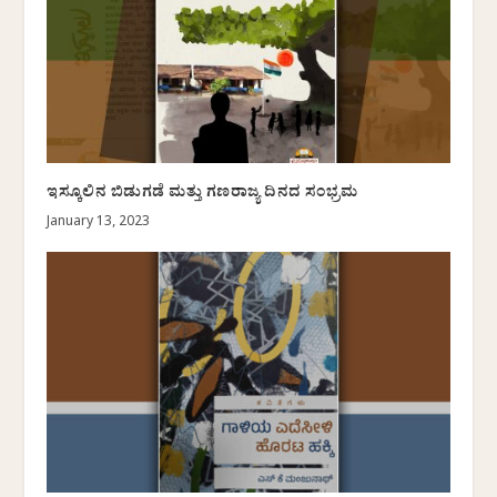
ಇಸ್ಕೂಲಿನ ಬಿಡುಗಡೆ ಮತ್ತು ಗಣರಾಜ್ಯ ದಿನದ ಸಂಭ್ರಮ
January 13, 2023