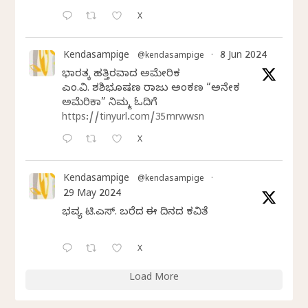
X
Kendasampige
8 Jun 2024
@kendasampige
·
ಭಾರತಕ್ಕೆ ಹತ್ತಿರವಾದ ಅಮೇರಿಕ
ಎಂ.ವಿ. ಶಶಿಭೂಷಣ ರಾಜು ಅಂಕಣ “ಅನೇಕ
ಅಮೆರಿಕಾ” ನಿಮ್ಮ ಓದಿಗೆ
https://tinyurl.com/35mrwwsn
X
Kendasampige
@kendasampige
·
29 May 2024
ಭವ್ಯ ಟಿ.ಎಸ್. ಬರೆದ ಈ ದಿನದ ಕವಿತೆ
X
Load More