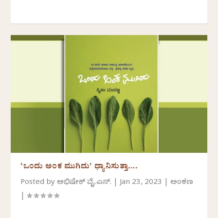
‘ಒಂದು ಅಂಕ ಮುಗಿದು’ ಧ್ಯಾನಿಸುತ್ತಾ….
Posted by
ಅಭಿಷೇಕ್ ವೈ.ಎಸ್.
|
Jan 23, 2023
|
ಅಂಕಣ
|