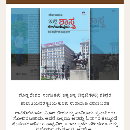
ದೊಡ್ಡ ದೇಶದ ಸಂಗತಿಗಳು ಚಿಕ್ಕ ಚಿಕ್ಕ ಟಿಪ್ಪಣಿಗಳಲ್ಲಿ: ಶಶಿಧರ
ಹಾಲಾಡಿಯವರ ಕೃತಿಯ ಕುರಿತು ನಾರಾಯಣ ಯಾಜಿ ಬರಹ
ಅಮೆರಿಕದಂತಹ ವಿಶಾಲ ದೇಶವನ್ನು ಸಾವಿರಾರು ಪ್ರವಾಸಿಗರು
ನೋಡಿರಬಹುದು. ಆದರೆ ಎಲ್ಲರೂ ಅದನ್ನು ಓದುಗರ ಕಣ್ಮುಂದೆ
ಜೀವಂತಗೊಳಿಸಲು ಸಾಧ್ಯವಿಲ್ಲ. ಒಂದು ಸ್ಥಳದ ಸೌಂದರ್ಯವನ್ನು