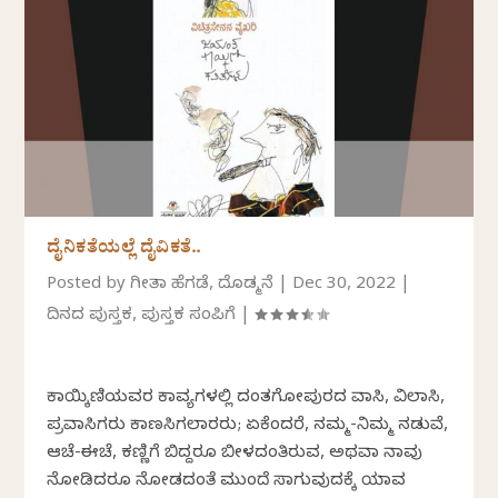
ದೈನಿಕತೆಯಲ್ಲೆ ದೈವಿಕತೆ..
Posted by
ಗೀತಾ ಹೆಗಡೆ, ದೊಡ್ಮನೆ
|
Dec 30, 2022
|
ದಿನದ ಪುಸ್ತಕ
,
ಪುಸ್ತಕ ಸಂಪಿಗೆ
|
ಕಾಯ್ಕಿಣಿಯವರ ಕಾವ್ಯಗಳಲ್ಲಿ ದಂತಗೋಪುರದ ವಾಸಿ, ವಿಲಾಸಿ,
ಪ್ರವಾಸಿಗರು ಕಾಣಸಿಗಲಾರರು; ಏಕೆಂದರೆ, ನಮ್ಮ-ನಿಮ್ಮ ನಡುವೆ,
ಆಚೆ-ಈಚೆ, ಕಣ್ಣಿಗೆ ಬಿದ್ದರೂ ಬೀಳದಂತಿರುವ, ಅಥವಾ ನಾವು
ನೋಡಿದರೂ ನೋಡದಂತೆ ಮುಂದೆ ಸಾಗುವುದಕ್ಕೆ ಯಾವ