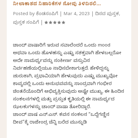
ನೀಲಾಕಾಶದ ನಿಹಾರಿಕೆಗಳ ನೋವು ತಿಳಿದಿರಲಿ…
Posted by
ಕೆಂಡಸಂಪಿಗೆ
|
Mar 4, 2023
|
ದಿನದ ಪುಸ್ತಕ
,
ಪುಸ್ತಕ ಸಂಪಿಗೆ
|
ಚಾಂದ್ ಪಾಷಾರಿಗೆ ಇರುವ ಸವಾಲೆಂದರೆ ಒಂದು mood
ಅಥವಾ ಒಂದು ಹೊಳಹನ್ನು ಎಷ್ಟು ಸಶಕ್ತವಾಗಿ ಹೇಳಬಲ್ಲರೋ
ಅದೇ ಸಾಮರ್ಥ್ಯವನ್ನು ಸಂಕೀರ್ಣ ವಸ್ತುವಿನ
ನಿರ್ವಹಣೆಯಲ್ಲಿಯೂ ಸಾಧಿಸಬೇಕಾಗುತ್ತದೆ. ಹೇಳಿದ್ದನ್ನು
ಚುರುಕಾಗಿ, ಪ್ರಭಾವಿಯಾಗಿ ಹೇಳುವುದು ಎಷ್ಟು ಮುಖ್ಯವೋ
ಕಾವ್ಯದಲ್ಲಿ ಒಂದು ಅನುಭವವನ್ನು ಸಾಂದ್ರವಾಗಿ ಗಂಭೀರ
ಚಿಂತನೆಯೊಂದಿಗೆ ಅಭಿವ್ಯಕ್ತಿಸುವುದು ಅಷ್ಟೇ ಮುಖ್ಯ. ಈ ಹಿಂದಿನ
ಸಂಕಲನಗಳಲ್ಲಿ ಮತ್ತು ಪ್ರಸ್ತುತ ಕೃತಿಯಲ್ಲಿ ಈ ಸಾಮರ್ಥ್ಯದ
ಝಲಕುಗಳನ್ನು ಚಾಂದ್‌ ಪಾಷಾ ತೋರಿದ್ದಾರೆ.
ಚಾಂದ್‌ ಪಾಷ ಎನ್.ಎಸ್. ಕವನ ಸಂಕಲನ “ಒದ್ದೆಗಣ್ಣಿನ
ದೀಪ”ಕ್ಕೆ ರಾಜೇಂದ್ರ ಚೆನ್ನಿ ಬರೆದ ಮುನ್ನುಡಿ