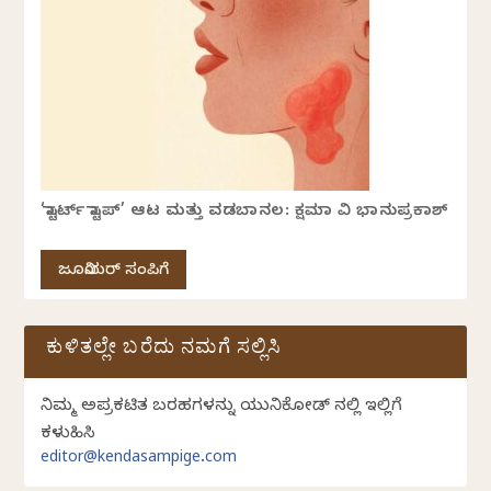
‘ಸ್ಟಾರ್ಟ್ ಸ್ಟಾಪ್’ ಆಟ ಮತ್ತು ವಡಬಾನಲ: ಕ್ಷಮಾ ವಿ ಭಾನುಪ್ರಕಾಶ್
ಜೂನಿಯರ್ ಸಂಪಿಗೆ
ಕುಳಿತಲ್ಲೇ ಬರೆದು ನಮಗೆ ಸಲ್ಲಿಸಿ
ನಿಮ್ಮ ಅಪ್ರಕಟಿತ ಬರಹಗಳನ್ನು ಯುನಿಕೋಡ್ ನಲ್ಲಿ ಇಲ್ಲಿಗೆ
ಕಳುಹಿಸಿ
editor@kendasampige.com