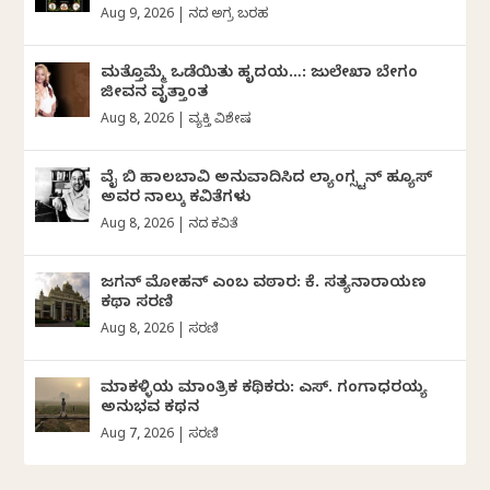
Aug 9, 2026
|
ದಿನದ ಅಗ್ರ ಬರಹ
ಮತ್ತೊಮ್ಮೆ ಒಡೆಯಿತು ಹೃದಯ…: ಜುಲೇಖಾ ಬೇಗಂ
ಜೀವನ ವೃತ್ತಾಂತ
Aug 8, 2026
|
ವ್ಯಕ್ತಿ ವಿಶೇಷ
ವೈ ಬಿ ಹಾಲಬಾವಿ ಅನುವಾದಿಸಿದ ಲ್ಯಾಂಗ್ಸ್ಟನ್ ಹ್ಯೂಸ್
ಅವರ ನಾಲ್ಕು ಕವಿತೆಗಳು
Aug 8, 2026
|
ದಿನದ ಕವಿತೆ
ಜಗನ್‌ ಮೋಹನ್‌ ಎಂಬ ವಠಾರ: ಕೆ. ಸತ್ಯನಾರಾಯಣ
ಕಥಾ ಸರಣಿ
Aug 8, 2026
|
ಸರಣಿ
ಮಾಕಳ್ಳಿಯ ಮಾಂತ್ರಿಕ ಕಥಿಕರು: ಎಸ್. ಗಂಗಾಧರಯ್ಯ
ಅನುಭವ ಕಥನ
Aug 7, 2026
|
ಸರಣಿ