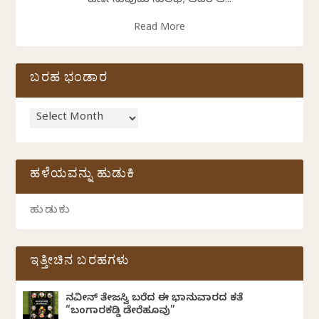
ವರ್ಣಿಸುವುದು ಸುಲಭ; ಆದರೆ ಆ...
Read More
ಬರಹ ಭಂಡಾರ
ಹಳೆಯವನ್ನು ಹುಡುಕಿ
ಇತ್ತೀಚಿನ ಬರಹಗಳು
ನವೀನ್‌ ತೇಜಸ್ವಿ ಬರೆದ ಈ ಭಾನುವಾರದ ಕತೆ
“ಬಂಗಾರಕಡ್ಡಿ ಡೇರೆಹೂವು”