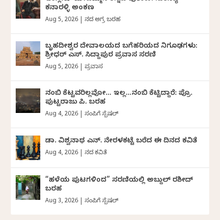
ಕನಾರಳ್ಳಿ ಅಂಕಣ
Aug 5, 2026
|
ದಿನದ ಅಗ್ರ ಬರಹ
ಬೃಹದೀಶ್ವರ ದೇವಾಲಯದ ಬಗೆಹರಿಯದ ನಿಗೂಢಗಳು:
ಶ್ರೀಧರ್‌ ಎಸ್.‌ ಸಿದ್ದಾಪುರ ಪ್ರವಾಸ ಸರಣಿ
Aug 5, 2026
|
ಪ್ರವಾಸ
ನಂಬಿ ಕೆಟ್ಟವರಿಲ್ಲವೋ… ಇಲ್ಲ…ನಂಬಿ ಕೆಟ್ಟಿದ್ದಾರೆ: ಪ್ರೊ.
ಪುಟ್ಟರಾಜು ಪಿ. ಬರಹ
Aug 4, 2026
|
ಸಂಪಿಗೆ ಸ್ಪೆಷಲ್
ಡಾ. ವಿಶ್ವನಾಥ ಎನ್.‌ ನೇರಳಕಟ್ಟೆ ಬರೆದ ಈ ದಿನದ ಕವಿತೆ
Aug 4, 2026
|
ದಿನದ ಕವಿತೆ
“ಹಳೆಯ ಪುಟಗಳಿಂದ” ಸರಣಿಯಲ್ಲಿ ಅಬ್ದುಲ್‌ ರಶೀದ್‌
ಬರಹ
Aug 3, 2026
|
ಸಂಪಿಗೆ ಸ್ಪೆಷಲ್