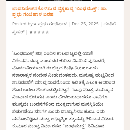
ಭಾವವಿರೇಚನಗೊಳಿಸುವ ದೃಶ್ಯಕಾವ್ಯ ‘ಬಂಧಮುಕ್ತ’: ಡಾ.
ಪ್ರಭು ಗಂಜಿಹಾಳ ಬರಹ
Posted by
ಡಾ. ಪ್ರಭು ಗಂಜಿಹಾಳ
|
Dec 25, 2025
|
ಸಂಪಿಗೆ
ಸ್ಪೆಷಲ್
|
`ಬಂಧಮುಕ್ತ’ ಚಿತ್ರ ಇಂದಿನ ಕಾಲಘಟ್ಟದಲ್ಲಿ ಯಾಕೆ
ವಿಶೇಷವಾದದ್ದು ಎಂಬುದರ ಕುರಿತು ವಿವರಿಸುವುದಾದರೆ;
ಮೊದಲನೇಯದಾಗಿ ಈ ಚಿತ್ರದ ಶೀರ್ಷಿಕೆಯೇ ಒಂದು
ಸಕಾರಾತ್ಮಕ ಸಂದೇಶ ನೀಡುವಂತಹದು. ಮನುಷ್ಯ ಹುಟ್ಟಿನಿಂದ
ಸಾವಿನವರೆಗೆ ಯಾವುದಾದರೊಂದು ಹಿಡಿತಕ್ಕೆ ಸಿಲುಕಿ ಅದರಿಂದ
ಹೊರ ಬರಲು ಹೆಣಗಾಡುತ್ತಿರುತ್ತಾನೆ. ಸಾವು ಮಾತ್ರ ಮನುಷ್ಯನ
ನಿಜವಾದ ಬಿಡುಗಡೆ ಎಂದು ಹೇಳಬಹುದಾದರೂ ಸಾವಿಗೂ
ಮುನ್ನವೇ ಬಂಧನಗಳಿಂದ ಮುಕ್ತವಾಗುವ ಮನಸ್ಥಿತಿಯೇ
ಬಿಡುಗಡೆಯ ಮಾರ್ಗ ಎಂದು ವಾಖ್ಯಾನಿಸಬಹುದು. ಇದು
ಮನೋವಿಜ್ಞಾನ ಮತ್ತು ಆಧ್ಯಾತ್ಮಿಕ ತತ್ವವನ್ನು ತಿಳಿಸುವ ವಿಚಾರ.
ಕುಮಾರ ಬೇಂದ್ರೆ ನಿರ್ದೇಶನದ “ಬಂಧಮುಕ್ತ” ಸಿನಿಮಾದ