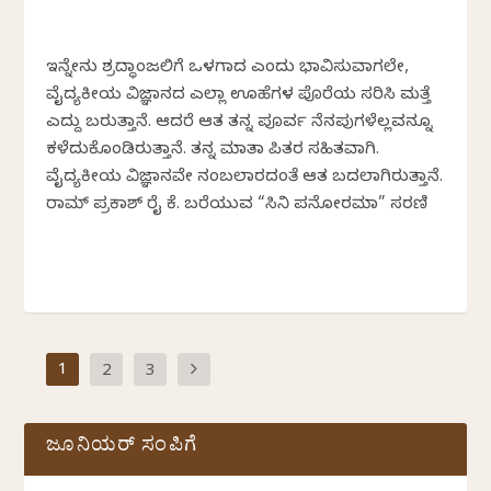
ಇನ್ನೇನು ಶ್ರದ್ಧಾಂಜಲಿಗೆ ಒಳಗಾದ ಎಂದು ಭಾವಿಸುವಾಗಲೇ,
ವೈದ್ಯಕೀಯ ವಿಜ್ಞಾನದ ಎಲ್ಲಾ ಊಹೆಗಳ ಪೊರೆಯ ಸರಿಸಿ ಮತ್ತೆ
ಎದ್ದು ಬರುತ್ತಾನೆ. ಆದರೆ ಆತ ತನ್ನ ಪೂರ್ವ ನೆನಪುಗಳೆಲ್ಲವನ್ನೂ
ಕಳೆದುಕೊಂಡಿರುತ್ತಾನೆ. ತನ್ನ ಮಾತಾ ಪಿತರ ಸಹಿತವಾಗಿ.
ವೈದ್ಯಕೀಯ ವಿಜ್ಞಾನವೇ ನಂಬಲಾರದಂತೆ ಆತ ಬದಲಾಗಿರುತ್ತಾನೆ.
ರಾಮ್ ಪ್ರಕಾಶ್ ರೈ ಕೆ. ಬರೆಯುವ “ಸಿನಿ ಪನೋರಮಾ” ಸರಣಿ
1
2
3
ಜೂನಿಯರ್ ಸಂಪಿಗೆ