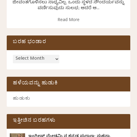
ಜೀವಂತಗೊಳಿಸಲು ಸಾಧ್ಯವಿಲ್ಲ. ಒಂದು ಸ್ಥಳದ ಸೌಂದರ್ಯವನ್ನು
ವರ್ಣಿಸುವುದು ಸುಲಭ; ಆದರೆ ಆ...
Read More
ಬರಹ ಭಂಡಾರ
ಹಳೆಯವನ್ನು ಹುಡುಕಿ
ಇತ್ತೀಚಿನ ಬರಹಗಳು
ಇಂಗ್ಲೀಷ್ ಮೇಡಮ್ಮಿನ ಕನ್ನಡ ಪುರಾಣ: ಸುಕನ್ಯಾ