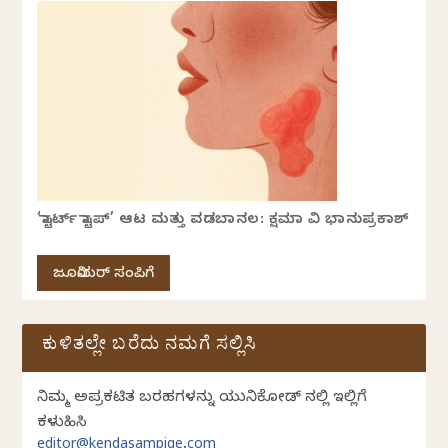
‘ಸ್ಟಾರ್ಟ್ ಸ್ಟಾಪ್’ ಆಟ ಮತ್ತು ವಡಬಾನಲ: ಕ್ಷಮಾ ವಿ ಭಾನುಪ್ರಕಾಶ್
ಜೂನಿಯರ್ ಸಂಪಿಗೆ
ಕುಳಿತಲ್ಲೇ ಬರೆದು ನಮಗೆ ಸಲ್ಲಿಸಿ
ನಿಮ್ಮ ಅಪ್ರಕಟಿತ ಬರಹಗಳನ್ನು ಯುನಿಕೋಡ್ ನಲ್ಲಿ ಇಲ್ಲಿಗೆ
ಕಳುಹಿಸಿ
editor@kendasampige.com