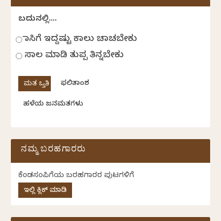
ಬದುಕಿನಲ್ಲಿ....
ಹಾಸಿಗೆ ಇದ್ದಷ್ಟು ಕಾಲು ಚಾಚಬೇಕು
ಸಾಲ ಮಾಡಿ ತುಪ್ಪ ತಿನ್ನಬೇಕು
ಫಲಿತಾಂಶ
ಹಳೆಯ ಜನಮತಗಳು
ನಮ್ಮ ಬರಹಗಾರರು
ಕೆಂಡಸಂಪಿಗೆಯ ಬರಹಗಾರರ ಪುಟಗಳಿಗೆ
ಇಲ್ಲಿ ಕ್ಲಿಕ್ ಮಾಡಿ