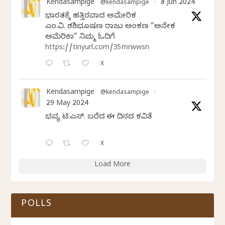
Kendasampige
8 Jun 2024
@kendasampige
·
ಭಾರತಕ್ಕೆ ಹತ್ತಿರವಾದ ಅಮೇರಿಕ
ಎಂ.ವಿ. ಶಶಿಭೂಷಣ ರಾಜು ಅಂಕಣ “ಅನೇಕ
ಅಮೆರಿಕಾ” ನಿಮ್ಮ ಓದಿಗೆ
https://tinyurl.com/35mrwwsn
X
Kendasampige
@kendasampige
·
29 May 2024
ಭವ್ಯ ಟಿ.ಎಸ್. ಬರೆದ ಈ ದಿನದ ಕವಿತೆ
X
Load More
POLLS