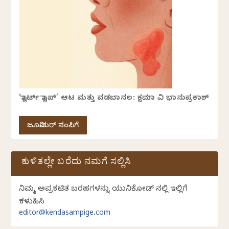
‘ಸ್ಟಾರ್ಟ್ ಸ್ಟಾಪ್’ ಆಟ ಮತ್ತು ವಡಬಾನಲ: ಕ್ಷಮಾ ವಿ ಭಾನುಪ್ರಕಾಶ್
ಜೂನಿಯರ್ ಸಂಪಿಗೆ
ಕುಳಿತಲ್ಲೇ ಬರೆದು ನಮಗೆ ಸಲ್ಲಿಸಿ
ನಿಮ್ಮ ಅಪ್ರಕಟಿತ ಬರಹಗಳನ್ನು ಯುನಿಕೋಡ್ ನಲ್ಲಿ ಇಲ್ಲಿಗೆ
ಕಳುಹಿಸಿ
editor@kendasampige.com