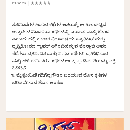
ಅಂಕಣ
|
ಶತಮಾನಗಳ ಹಿಂದಿನ ಕಥೆಗಳ ಆಶಯಕ್ಕೆ ಈ ಕಾಲಘಟ್ಟದ
ಉತ್ತರಗಳ ಮಾದರಿಯ ಕಥೆಗಳನ್ನು ಬಯಲು ಮತ್ತು ಬೆಳಕು
ಎಂಬರ್ಥದಲ್ಲಿ ಕತೆಗಾರ ನಿರೂಪಣೆಯ ಕ್ಯೂರೆಟರ್ ಮತ್ತು
ದೃಷ್ಟಿಕೋನದ ಗ್ರಾಫರ್ ಆಗಿರಬೇಕೆನ್ನುವ ಪೊನ್ನಾಚಿ ಅವರ
ಕಥೆಗಳು ಪ್ರತಿಪಾದಿತ ಮತ್ತು ಸಾಧಿತ ಕಥೆಗಳು ಪ್ರತಿನಿಧಿಸುವ
ವಸ್ತು ಹಳೆಯದಾದರೂ ಕಥೆಗಳ ಅಂತ್ಯ ಪ್ರಗತಿಪರತೆಯನ್ನು ಎತ್ತಿ
ಹಿಡಿದಿವೆ.
ಡಾ. ಮೈತ್ರೇಯಿಣಿ ಗದಿಗೆಪ್ಪಗೌಡರ ಬರೆಯುವ ಹೊಸ ಕೃತಿಗಳ
ಪರಿಚಯಿಸುವ ಹೊಸ ಅಂಕಣ