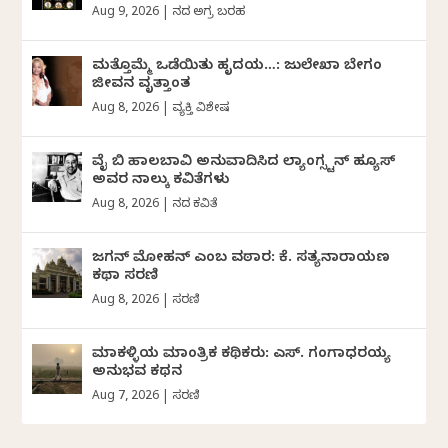
Aug 9, 2026
|
ದಿನದ ಅಗ್ರ ಬರಹ
ಮತ್ತೊಮ್ಮೆ ಒಡೆಯಿತು ಹೃದಯ…: ಜುಲೇಖಾ ಬೇಗಂ
ಜೀವನ ವೃತ್ತಾಂತ
Aug 8, 2026
|
ವ್ಯಕ್ತಿ ವಿಶೇಷ
ವೈ ಬಿ ಹಾಲಬಾವಿ ಅನುವಾದಿಸಿದ ಲ್ಯಾಂಗ್ಸ್ಟನ್ ಹ್ಯೂಸ್
ಅವರ ನಾಲ್ಕು ಕವಿತೆಗಳು
Aug 8, 2026
|
ದಿನದ ಕವಿತೆ
ಜಗನ್‌ ಮೋಹನ್‌ ಎಂಬ ವಠಾರ: ಕೆ. ಸತ್ಯನಾರಾಯಣ
ಕಥಾ ಸರಣಿ
Aug 8, 2026
|
ಸರಣಿ
ಮಾಕಳ್ಳಿಯ ಮಾಂತ್ರಿಕ ಕಥಿಕರು: ಎಸ್. ಗಂಗಾಧರಯ್ಯ
ಅನುಭವ ಕಥನ
Aug 7, 2026
|
ಸರಣಿ