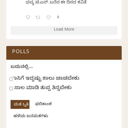
ಭವ್ಯ ಟಿ.ಎಸ್. ಬರೆದ ಈ ದಿನದ ಕವಿತೆ
X
Load More
POLLS
ಬದುಕಿನಲ್ಲಿ....
ಹಾಸಿಗೆ ಇದ್ದಷ್ಟು ಕಾಲು ಚಾಚಬೇಕು
ಸಾಲ ಮಾಡಿ ತುಪ್ಪ ತಿನ್ನಬೇಕು
ಫಲಿತಾಂಶ
ಹಳೆಯ ಜನಮತಗಳು