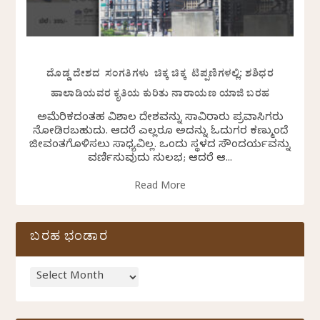
ದೊಡ್ಡ ದೇಶದ ಸಂಗತಿಗಳು ಚಿಕ್ಕ ಚಿಕ್ಕ ಟಿಪ್ಪಣಿಗಳಲ್ಲಿ: ಶಶಿಧರ
ಹಾಲಾಡಿಯವರ ಕೃತಿಯ ಕುರಿತು ನಾರಾಯಣ ಯಾಜಿ ಬರಹ
ಅಮೆರಿಕದಂತಹ ವಿಶಾಲ ದೇಶವನ್ನು ಸಾವಿರಾರು ಪ್ರವಾಸಿಗರು
ನೋಡಿರಬಹುದು. ಆದರೆ ಎಲ್ಲರೂ ಅದನ್ನು ಓದುಗರ ಕಣ್ಮುಂದೆ
ಜೀವಂತಗೊಳಿಸಲು ಸಾಧ್ಯವಿಲ್ಲ. ಒಂದು ಸ್ಥಳದ ಸೌಂದರ್ಯವನ್ನು
ವರ್ಣಿಸುವುದು ಸುಲಭ; ಆದರೆ ಆ...
Read More
ಬರಹ ಭಂಡಾರ