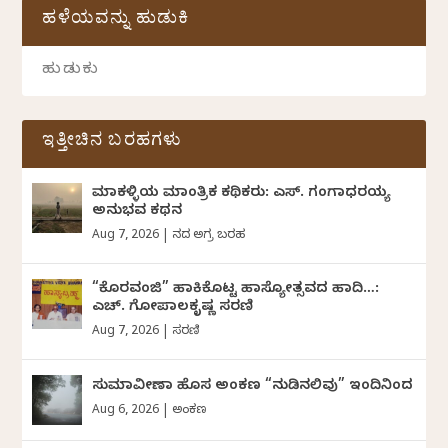
ಹಳೆಯವನ್ನು ಹುಡುಕಿ
ಇತ್ತೀಚಿನ ಬರಹಗಳು
ಮಾಕಳ್ಳಿಯ ಮಾಂತ್ರಿಕ ಕಥಿಕರು: ಎಸ್. ಗಂಗಾಧರಯ್ಯ
ಅನುಭವ ಕಥನ
Aug 7, 2026
|
ದಿನದ ಅಗ್ರ ಬರಹ
“ಕೊರವಂಜಿ” ಹಾಕಿಕೊಟ್ಟ ಹಾಸ್ಯೋತ್ಸವದ ಹಾದಿ…:
ಎಚ್. ಗೋಪಾಲಕೃಷ್ಣ ಸರಣಿ
Aug 7, 2026
|
ಸರಣಿ
ಸುಮಾವೀಣಾ ಹೊಸ ಅಂಕಣ “ನುಡಿನಲಿವು” ಇಂದಿನಿಂದ
Aug 6, 2026
|
ಅಂಕಣ