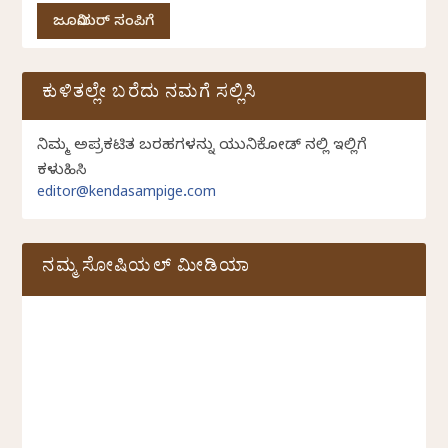
ಜೂನಿಯರ್ ಸಂಪಿಗೆ
ಕುಳಿತಲ್ಲೇ ಬರೆದು ನಮಗೆ ಸಲ್ಲಿಸಿ
ನಿಮ್ಮ ಅಪ್ರಕಟಿತ ಬರಹಗಳನ್ನು ಯುನಿಕೋಡ್ ನಲ್ಲಿ ಇಲ್ಲಿಗೆ
ಕಳುಹಿಸಿ
editor@kendasampige.com
ನಮ್ಮ ಸೋಷಿಯಲ್‌ ಮೀಡಿಯಾ