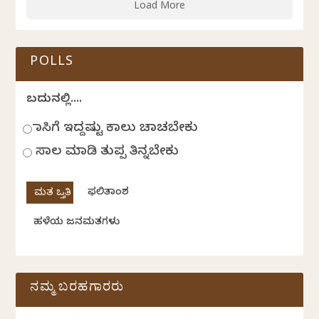
Load More
POLLS
ಬದುಕಿನಲ್ಲಿ....
ಹಾಸಿಗೆ ಇದ್ದಷ್ಟು ಕಾಲು ಚಾಚಬೇಕು
ಸಾಲ ಮಾಡಿ ತುಪ್ಪ ತಿನ್ನಬೇಕು
ಫಲಿತಾಂಶ
ಹಳೆಯ ಜನಮತಗಳು
ನಮ್ಮ ಬರಹಗಾರರು