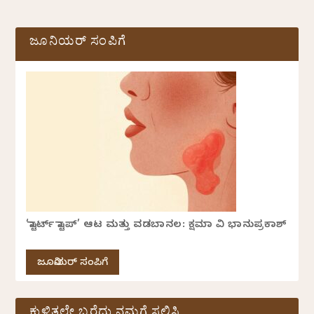
ಜೂನಿಯರ್ ಸಂಪಿಗೆ
‘ಸ್ಟಾರ್ಟ್ ಸ್ಟಾಪ್’ ಆಟ ಮತ್ತು ವಡಬಾನಲ: ಕ್ಷಮಾ ವಿ ಭಾನುಪ್ರಕಾಶ್
ಜೂನಿಯರ್ ಸಂಪಿಗೆ