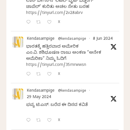
ಲಾಸ್‌ ವೇಗಸ್‌ನ ‘ಲಿಟಲ್ ವೈಟ್ ವೆಡ್ಡಿಂಗ್
ಚಾಪೆಲ್’ ಕುರಿತು ಅಚಲ ಸೇತು ಬರಹ
https://tinyurl.com/2v28abrv
X
Kendasampige
8 Jun 2024
@kendasampige
·
ಭಾರತಕ್ಕೆ ಹತ್ತಿರವಾದ ಅಮೇರಿಕ
ಎಂ.ವಿ. ಶಶಿಭೂಷಣ ರಾಜು ಅಂಕಣ “ಅನೇಕ
ಅಮೆರಿಕಾ” ನಿಮ್ಮ ಓದಿಗೆ
https://tinyurl.com/35mrwwsn
X
Kendasampige
@kendasampige
·
29 May 2024
ಭವ್ಯ ಟಿ.ಎಸ್. ಬರೆದ ಈ ದಿನದ ಕವಿತೆ
X