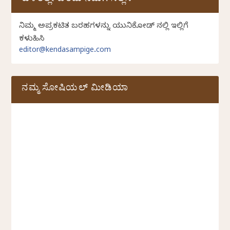
ಕುಳಿತಲ್ಲೇ ಬರೆದು ನಮಗೆ ಸಲ್ಲಿಸಿ
ನಿಮ್ಮ ಅಪ್ರಕಟಿತ ಬರಹಗಳನ್ನು ಯುನಿಕೋಡ್ ನಲ್ಲಿ ಇಲ್ಲಿಗೆ
ಕಳುಹಿಸಿ
editor@kendasampige.com
ನಮ್ಮ ಸೋಷಿಯಲ್‌ ಮೀಡಿಯಾ