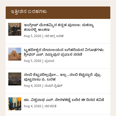
ಇತ್ತೀಚಿನ ಬರಹಗಳು
ಇಂಗ್ಲೀಷ್ ಮೇಡಮ್ಮಿನ ಕನ್ನಡ ಪುರಾಣ: ಸುಕನ್ಯಾ
ಕನಾರಳ್ಳಿ ಅಂಕಣ
Aug 5, 2026
|
ದಿನದ ಅಗ್ರ ಬರಹ
ಬೃಹದೀಶ್ವರ ದೇವಾಲಯದ ಬಗೆಹರಿಯದ ನಿಗೂಢಗಳು:
ಶ್ರೀಧರ್‌ ಎಸ್.‌ ಸಿದ್ದಾಪುರ ಪ್ರವಾಸ ಸರಣಿ
Aug 5, 2026
|
ಪ್ರವಾಸ
ನಂಬಿ ಕೆಟ್ಟವರಿಲ್ಲವೋ… ಇಲ್ಲ…ನಂಬಿ ಕೆಟ್ಟಿದ್ದಾರೆ: ಪ್ರೊ.
ಪುಟ್ಟರಾಜು ಪಿ. ಬರಹ
Aug 4, 2026
|
ಸಂಪಿಗೆ ಸ್ಪೆಷಲ್
ಡಾ. ವಿಶ್ವನಾಥ ಎನ್.‌ ನೇರಳಕಟ್ಟೆ ಬರೆದ ಈ ದಿನದ ಕವಿತೆ
Aug 4, 2026
|
ದಿನದ ಕವಿತೆ