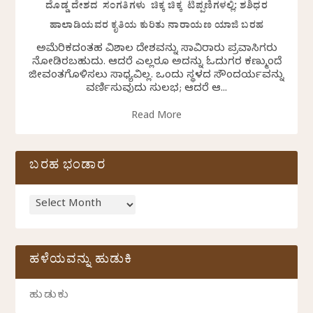
ದೊಡ್ಡ ದೇಶದ ಸಂಗತಿಗಳು ಚಿಕ್ಕ ಚಿಕ್ಕ ಟಿಪ್ಪಣಿಗಳಲ್ಲಿ: ಶಶಿಧರ
ಹಾಲಾಡಿಯವರ ಕೃತಿಯ ಕುರಿತು ನಾರಾಯಣ ಯಾಜಿ ಬರಹ
ಅಮೆರಿಕದಂತಹ ವಿಶಾಲ ದೇಶವನ್ನು ಸಾವಿರಾರು ಪ್ರವಾಸಿಗರು
ನೋಡಿರಬಹುದು. ಆದರೆ ಎಲ್ಲರೂ ಅದನ್ನು ಓದುಗರ ಕಣ್ಮುಂದೆ
ಜೀವಂತಗೊಳಿಸಲು ಸಾಧ್ಯವಿಲ್ಲ. ಒಂದು ಸ್ಥಳದ ಸೌಂದರ್ಯವನ್ನು
ವರ್ಣಿಸುವುದು ಸುಲಭ; ಆದರೆ ಆ...
Read More
ಬರಹ ಭಂಡಾರ
ಹಳೆಯವನ್ನು ಹುಡುಕಿ