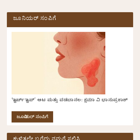
ಜೂನಿಯರ್ ಸಂಪಿಗೆ
‘ಸ್ಟಾರ್ಟ್ ಸ್ಟಾಪ್’ ಆಟ ಮತ್ತು ವಡಬಾನಲ: ಕ್ಷಮಾ ವಿ ಭಾನುಪ್ರಕಾಶ್
ಜೂನಿಯರ್ ಸಂಪಿಗೆ