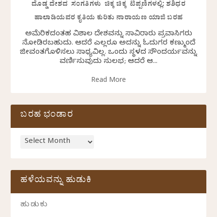
ದೊಡ್ಡ ದೇಶದ ಸಂಗತಿಗಳು ಚಿಕ್ಕ ಚಿಕ್ಕ ಟಿಪ್ಪಣಿಗಳಲ್ಲಿ: ಶಶಿಧರ
ಹಾಲಾಡಿಯವರ ಕೃತಿಯ ಕುರಿತು ನಾರಾಯಣ ಯಾಜಿ ಬರಹ
ಅಮೆರಿಕದಂತಹ ವಿಶಾಲ ದೇಶವನ್ನು ಸಾವಿರಾರು ಪ್ರವಾಸಿಗರು
ನೋಡಿರಬಹುದು. ಆದರೆ ಎಲ್ಲರೂ ಅದನ್ನು ಓದುಗರ ಕಣ್ಮುಂದೆ
ಜೀವಂತಗೊಳಿಸಲು ಸಾಧ್ಯವಿಲ್ಲ. ಒಂದು ಸ್ಥಳದ ಸೌಂದರ್ಯವನ್ನು
ವರ್ಣಿಸುವುದು ಸುಲಭ; ಆದರೆ ಆ...
Read More
ಬರಹ ಭಂಡಾರ
ಹಳೆಯವನ್ನು ಹುಡುಕಿ