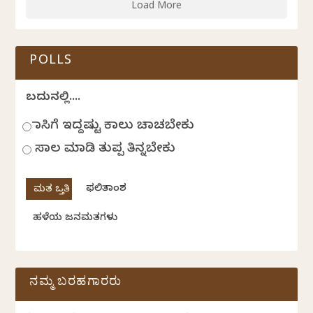
Load More
POLLS
ಬದುಕಿನಲ್ಲಿ....
ಹಾಸಿಗೆ ಇದ್ದಷ್ಟು ಕಾಲು ಚಾಚಬೇಕು
ಸಾಲ ಮಾಡಿ ತುಪ್ಪ ತಿನ್ನಬೇಕು
ಫಲಿತಾಂಶ
ಹಳೆಯ ಜನಮತಗಳು
ನಮ್ಮ ಬರಹಗಾರರು