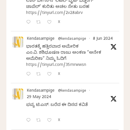
ಲಾಸ್‌ ವೇಗಸ್‌ನ ‘ಲಿಟಲ್ ವೈಟ್ ವೆಡ್ಡಿಂಗ್
ಚಾಪೆಲ್’ ಕುರಿತು ಅಚಲ ಸೇತು ಬರಹ
https://tinyurl.com/2v28abrv
X
Kendasampige
8 Jun 2024
@kendasampige
·
ಭಾರತಕ್ಕೆ ಹತ್ತಿರವಾದ ಅಮೇರಿಕ
ಎಂ.ವಿ. ಶಶಿಭೂಷಣ ರಾಜು ಅಂಕಣ “ಅನೇಕ
ಅಮೆರಿಕಾ” ನಿಮ್ಮ ಓದಿಗೆ
https://tinyurl.com/35mrwwsn
X
Kendasampige
@kendasampige
·
29 May 2024
ಭವ್ಯ ಟಿ.ಎಸ್. ಬರೆದ ಈ ದಿನದ ಕವಿತೆ
X