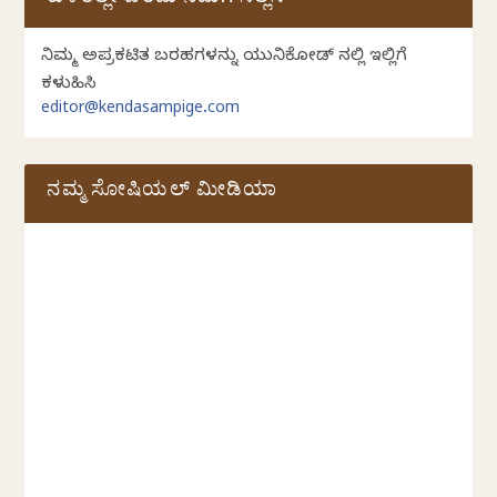
ಕುಳಿತಲ್ಲೇ ಬರೆದು ನಮಗೆ ಸಲ್ಲಿಸಿ
ನಿಮ್ಮ ಅಪ್ರಕಟಿತ ಬರಹಗಳನ್ನು ಯುನಿಕೋಡ್ ನಲ್ಲಿ ಇಲ್ಲಿಗೆ
ಕಳುಹಿಸಿ
editor@kendasampige.com
ನಮ್ಮ ಸೋಷಿಯಲ್‌ ಮೀಡಿಯಾ