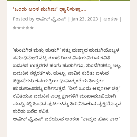
‘ಒಂದು ಅಂಕ ಮುಗಿದು’ ಧ್ಯಾನಿಸುತ್ತಾ….
Posted by
ಅಭಿಷೇಕ್ ವೈ.ಎಸ್.
|
Jan 23, 2023
|
ಅಂಕಣ
|
‘ತುಂಬೆಗಿಡ ಮತ್ತು ಹುಡುಗಿ’ ಸತ್ತು ಮಣ್ಣಾದ ಹುಡುಗಿಯೊಬ್ಬಳ
ಸಮಾಧಿಮೇಲೆ ನೆಟ್ಟ ತುಂಬೆ ಗಿಡದ ವಿಷಯವಿರುವ ಕವಿತೆ.
ಬದುಕಿನ ಉತ್ತರಗಳ ಹಂಗು ಹುಡುಗಿಗೂ, ತುಂಬೆಗಿಡಕ್ಕೂ ಇಲ್ಲ.
ಬದುಕಿನ ನಶ್ವರತೆಗಳು, ಹುಟ್ಟು, ಸಾವಿನ ಕುರಿತು ಏಳುವ
ಜಿಜ್ಞಾಸೆಗಳು ಕವಯತ್ರಿಯ ಭಾವಾತ್ಮಕತೆಯ ತೀವ್ರತರ
ಹುಡುಕಾಟವನ್ನು ದರ್ಶಿಸುತ್ತವೆ. ‘ನೀನೆ ಒಂದು ಅಪೂರ್ಣ ಚಿತ್ರ’
ಕವಿತೆಯೂ ಬದುಕಿನ ಎಲ್ಲಾ ಕ್ಷಣಗಳಿಗೆ ಮುಖಾಮುಖಿಯಾಗಿ
ಮುಪ್ಪಿನಲ್ಲಿ ಹಿಂದಿನ ಪುಟಗಳನ್ನು ತಿರುವಿಹಾಕುವ ವ್ಯಕ್ತಿಯೊಬ್ಬನ
ಕುರಿತು ಬರೆದ ಕವಿತೆ.
ಅಭಿಷೇಕ್‌ ವೈ.ಎಸ್. ಬರೆಯುವ ಅಂಕಣ “ಕಾವ್ಯದ ಹೊಸ ಕಾಲ”