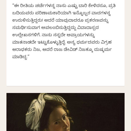
“ಈ ರೀತಿಯ ಚರ್ಚೆಗಳನ್ನ ನಾನು ಎಷ್ಟು ಬಾರಿ ಕೇಳಿದರೂ, ಪ್ರತಿ
ಬದಿಯವರು ಪರಿಣಾಮಕಾರಿಯಾಗಿ ಇನ್ನೊಬ್ಬರ ವಾದಗಳನ್ನ
ಉರುಳಿಸುತ್ತಿದ್ದರು! ಆದರೆ ಯಾವುದಾದರೂ ಪ್ರಕರಣವನ್ನು
ಸಮರ್ಥಿಸುವಾಗ ಅವಲಂಬಿಸುತ್ತಿದ್ದದ್ದು ವಿವಾದಾಸ್ಪದ
ಉಲ್ಲೇಖನಗಳಿಗೆ. ನಾನು ನನ್ನದೇ ಅಭಿಪ್ರಾಯಗಳನ್ನು
ಮಾತನಾಡದೇ ಇಟ್ಟುಕೊಳ್ಳುತ್ತಿದ್ದೆ. ಅನ್ಯ ಧರ್ಮದವರು ವಿಗ್ರಹ
ಆರಾಧಕರು ನಿಜ, ಆದರೆ ರಾಜ ಡೇವಿಡ್ ನಿಜಕ್ಕೂ ದುಷ್ಕರ್ಮ
ಮಾಡಿದ್ದ.”