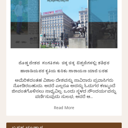
ದೊಡ್ಡ ದೇಶದ ಸಂಗತಿಗಳು ಚಿಕ್ಕ ಚಿಕ್ಕ ಟಿಪ್ಪಣಿಗಳಲ್ಲಿ: ಶಶಿಧರ
ಹಾಲಾಡಿಯವರ ಕೃತಿಯ ಕುರಿತು ನಾರಾಯಣ ಯಾಜಿ ಬರಹ
ಅಮೆರಿಕದಂತಹ ವಿಶಾಲ ದೇಶವನ್ನು ಸಾವಿರಾರು ಪ್ರವಾಸಿಗರು
ನೋಡಿರಬಹುದು. ಆದರೆ ಎಲ್ಲರೂ ಅದನ್ನು ಓದುಗರ ಕಣ್ಮುಂದೆ
ಜೀವಂತಗೊಳಿಸಲು ಸಾಧ್ಯವಿಲ್ಲ. ಒಂದು ಸ್ಥಳದ ಸೌಂದರ್ಯವನ್ನು
ವರ್ಣಿಸುವುದು ಸುಲಭ; ಆದರೆ ಆ...
Read More