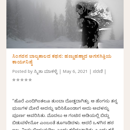
ಸಿಂಗರನ ಬಾಲ್ಯಕಾಲದ ಕಥನ: ಹಣ್ಣುಹಣ್ಣಾದ ಅಗಸಗಿತ್ತಿಯ
ಕಾರ್ಯನಿಷ್ಠೆ
Posted by
ಸ್ಮಿತಾ ಮಾಕಳ್ಳಿ
|
May 6, 2021
|
ಸರಣಿ
|
“ಹೊರೆ ಎಂದಿಗಿಂತಲೂ ತುಂಬಾ ದೊಡ್ಡದಾಗಿತ್ತು. ಆ ಹೆಂಗಸು ತನ್ನ
ಭುಜಗಳ ಮೇಲೆ ಅದನ್ನು ಇರಿಸಿಕೊಂಡಾಗ ಅದು ಅವಳನ್ನು
ಪೂರ್ಣ ಆವರಿಸಿತು. ಮೊದಲು ಆ ಗಂಟಿನ ಅಡಿಯಲ್ಲಿ ಬಿದ್ದು
ಬಿಡುವಳೇನೋ ಎಂಬಂತೆ ತೂಗಾಡಿದಳು. ಆದರೆ ಒಳಗಿನ‌ ಹಠ