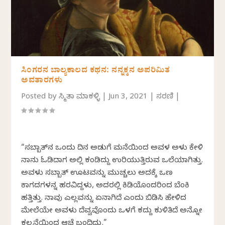
ಸಿಂಗರನ ಬಾಲ್ಯಕಾಲದ ಕಥನ: ನನ್ನಕ್ಕನ ಅಪರಿಮಿತ
ಅವತಾರಗಳು
Posted by
ಸ್ಮಿತಾ ಮಾಕಳ್ಳಿ
|
Jun 3, 2021
|
ಸರಣಿ
|
“ಸಬ್ಬಾತ್‌ನ ಒಂದು ದಿನ ಅಡುಗೆ ಮನೆಯಿಂದ ಅವಳ ಅಳು ಕೇಳಿ
ನಾನು ಓಡಿದಾಗ ಅಲ್ಲಿ ಕಂಡಿದ್ದು ಉರಿಯುತ್ತಿರುವ ಒಲೆಯಾಗಿತ್ತು.
ಅವಳು ಸಬ್ಬಾತ್ ಊಟವನ್ನು ಮುಚ್ಚಲು ಅದಕ್ಕೆ ಒಣ
ಕಾಗದಗಳನ್ನ ಹರವಿದ್ದಳು, ಅದರಲ್ಲಿ ಕಿಡಿಯೊಂದರಿಂದ ಬೆಂಕಿ
ಹತ್ತಿತ್ತು. ನಾವು ಎಲ್ಲವನ್ನು ಏನಾಗಿದೆ ಎಂದು ಬಿಡಿಸಿ‌ ಹೇಳಿದ
ಮೇಲೆಯೇ ಅವಳು ದೆವ್ವವೊಂದು ಒಳಗೆ ಕದ್ದು ಕುಳಿತಿದೆ ಅನ್ನೋ
ಕಲ್ಪನೆಯಿಂದ ಆಚೆ ಬಂದಿದ್ದು.”