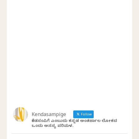
Kendasampige
Follow
ಕೆಂಡಸಂಪಿಗೆ ಎಂಬುದು ಕನ್ನಡ ಅಂತರ್ಜಾಲ ಲೋಕದ
ಒಂದು ಅನನ್ಯ ಪರಿಮಳ.