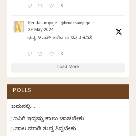
X
Kendasampige
@kendasampige
·
29 May 2024
ಭವ್ಯ ಟಿ.ಎಸ್. ಬರೆದ ಈ ದಿನದ ಕವಿತೆ
X
Load More
POLLS
ಬದುಕಿನಲ್ಲಿ....
ಹಾಸಿಗೆ ಇದ್ದಷ್ಟು ಕಾಲು ಚಾಚಬೇಕು
ಸಾಲ ಮಾಡಿ ತುಪ್ಪ ತಿನ್ನಬೇಕು