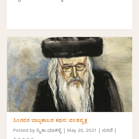
ಸಿಂಗರನ ಬಾಲ್ಯಕಾಲದ ಕಥನ: ವಂಶವೃಕ್ಷ
Posted by
ಸ್ಮಿತಾ ಮಾಕಳ್ಳಿ
|
May 20, 2021
|
ಸರಣಿ
|