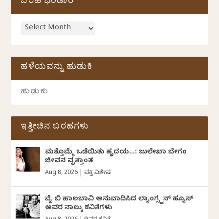
ಬರಹ ಭಂಡಾರ
ಹಳೆಯವನ್ನು ಹುಡುಕಿ
ಇತ್ತೀಚಿನ ಬರಹಗಳು
ಮತ್ತೊಮ್ಮೆ ಒಡೆಯಿತು ಹೃದಯ…: ಜುಲೇಖಾ ಬೇಗಂ
ಜೀವನ ವೃತ್ತಾಂತ
Aug 8, 2026
|
ವ್ಯಕ್ತಿ ವಿಶೇಷ
ವೈ ಬಿ ಹಾಲಬಾವಿ ಅನುವಾದಿಸಿದ ಲ್ಯಾಂಗ್ಸ್ಟನ್ ಹ್ಯೂಸ್
ಅವರ ನಾಲ್ಕು ಕವಿತೆಗಳು