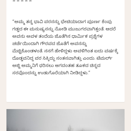
“ಅಮ್ಮ ತನ್ನ ಭಾವಿ ವರನನ್ನು ಭೇಟಿಯಾದಾಗ ಪೂರ್ಣ ಕೆಂಪು
ಗಡ್ಡದ ಈ ಮನುಷ್ಯನನ್ನು ನೋಡಿ ಮುಜುಗರವಾಗಿತ್ತಂತೆ. ಆದರೆ
ಅವನು ಅವಳ ತಂದೆಯ ಜೊತೆಗಿನ ಧಾರ್ಮಿಕ ಪ್ರಶ್ನೆಗಳ
ಚರ್ಚೆಯಿಂದಾಗಿ ಗೌರವದ ಜೊತೆಗೆ ಅವನನ್ನು
ಮೆಚ್ಚಿಕೊಂಡಳಂತೆ. ನನಗೆ ಹೇಳಿದ್ದಳು ಅವಳಿಗಿಂತ ಐದು ವರ್ಷಕ್ಕೆ
ದೊಡ್ಡವನಿದ್ದ ವರ ಸಿಕ್ಕಿದ್ದು ಸಂತಸವಾಗಿತ್ತು ಎಂದು. ಟೆಮರ್ಲ್
ಅಜ್ಜಿ ಅಮ್ಮನಿಗೆ ಧರಿಸಲು ಆಗದಂತಹ ತೂಕದ ಚಿನ್ನದ
ಸರವೊಂದನ್ನು ಉಡುಗೊರೆಯಾಗಿ ನೀಡಿದ್ದಳು.”