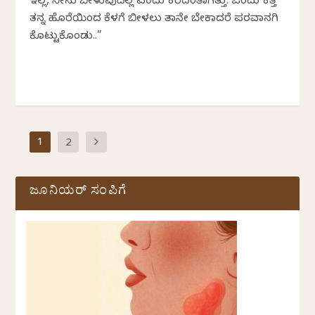
ಇಲ್ಲ, ನೀನು ಬೀಳುವುದಿಲ್ಲ ಎಂದು ಕರೆದಂತಾಗಿತ್ತು. ಒಂದು ಕತ್ತೆ
ತನ್ನ ಹೊರೆಯಿಂದ ಕೆಳಗೆ ಬೀಳಲು ತಾನೇ ಬೇಕಾದರೆ ಪರವಾನಗಿ
ಕೊಟ್ಟುಕೊಂಡು..”
1
2
ಜೂನಿಯರ್ ಸಂಪಿಗೆ