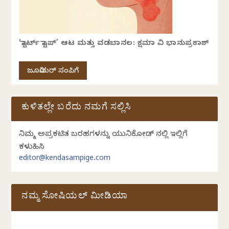
‘ಸ್ಟಾರ್ಟ್ ಸ್ಟಾಪ್’ ಆಟ ಮತ್ತು ವಡಬಾನಲ: ಕ್ಷಮಾ ವಿ ಭಾನುಪ್ರಕಾಶ್
ಜೂನಿಯರ್ ಸಂಪಿಗೆ
ಕುಳಿತಲ್ಲೇ ಬರೆದು ನಮಗೆ ಸಲ್ಲಿಸಿ
ನಿಮ್ಮ ಅಪ್ರಕಟಿತ ಬರಹಗಳನ್ನು ಯುನಿಕೋಡ್ ನಲ್ಲಿ ಇಲ್ಲಿಗೆ
ಕಳುಹಿಸಿ
editor@kendasampige.com
ನಮ್ಮ ಸೋಷಿಯಲ್‌ ಮೀಡಿಯಾ