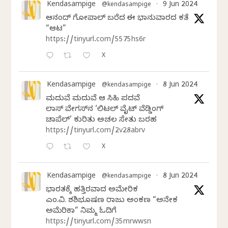
Kendasampige
9 Jun 2024
@kendasampige
·
ಆನಂದ್‌ ಗೋಪಾಲ್‌ ಬರೆದ ಈ ಭಾನುವಾರದ ಕತೆ
“ಆಟ”
https://tinyurl.com/5575hs6r
X
Kendasampige
8 Jun 2024
@kendasampige
·
ಮದುವೆ ಮದುವೆ ಆ ಸಿಹಿ ಪದವೆ
ಲಾಸ್‌ ವೇಗಸ್‌ನ ‘ಲಿಟಲ್ ವೈಟ್ ವೆಡ್ಡಿಂಗ್
ಚಾಪೆಲ್’ ಕುರಿತು ಅಚಲ ಸೇತು ಬರಹ
https://tinyurl.com/2v28abrv
X
Kendasampige
8 Jun 2024
@kendasampige
·
ಭಾರತಕ್ಕೆ ಹತ್ತಿರವಾದ ಅಮೇರಿಕ
ಎಂ.ವಿ. ಶಶಿಭೂಷಣ ರಾಜು ಅಂಕಣ “ಅನೇಕ
ಅಮೆರಿಕಾ” ನಿಮ್ಮ ಓದಿಗೆ
https://tinyurl.com/35mrwwsn