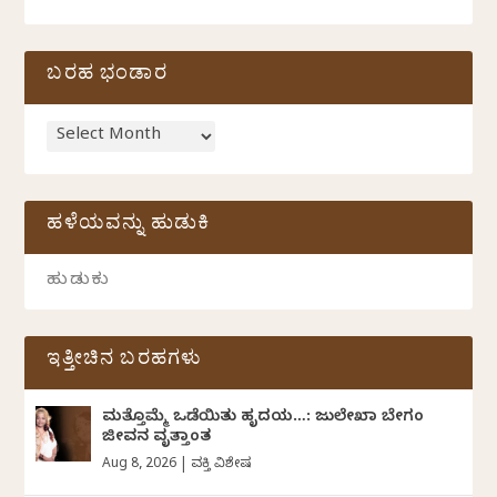
ಬರಹ ಭಂಡಾರ
ಹಳೆಯವನ್ನು ಹುಡುಕಿ
ಇತ್ತೀಚಿನ ಬರಹಗಳು
ಮತ್ತೊಮ್ಮೆ ಒಡೆಯಿತು ಹೃದಯ…: ಜುಲೇಖಾ ಬೇಗಂ
ಜೀವನ ವೃತ್ತಾಂತ
Aug 8, 2026
|
ವ್ಯಕ್ತಿ ವಿಶೇಷ