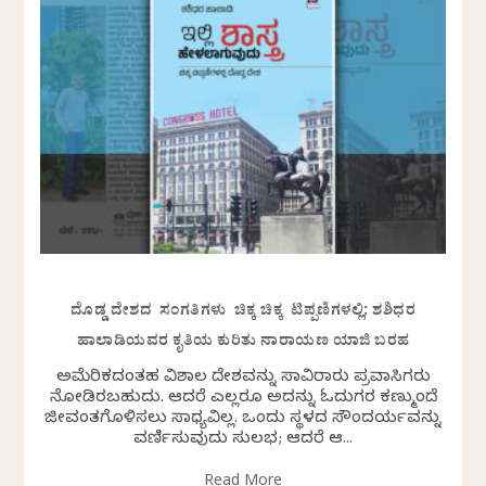
ದೊಡ್ಡ ದೇಶದ ಸಂಗತಿಗಳು ಚಿಕ್ಕ ಚಿಕ್ಕ ಟಿಪ್ಪಣಿಗಳಲ್ಲಿ: ಶಶಿಧರ
ಹಾಲಾಡಿಯವರ ಕೃತಿಯ ಕುರಿತು ನಾರಾಯಣ ಯಾಜಿ ಬರಹ
ಅಮೆರಿಕದಂತಹ ವಿಶಾಲ ದೇಶವನ್ನು ಸಾವಿರಾರು ಪ್ರವಾಸಿಗರು
ನೋಡಿರಬಹುದು. ಆದರೆ ಎಲ್ಲರೂ ಅದನ್ನು ಓದುಗರ ಕಣ್ಮುಂದೆ
ಜೀವಂತಗೊಳಿಸಲು ಸಾಧ್ಯವಿಲ್ಲ. ಒಂದು ಸ್ಥಳದ ಸೌಂದರ್ಯವನ್ನು
ವರ್ಣಿಸುವುದು ಸುಲಭ; ಆದರೆ ಆ...
Read More