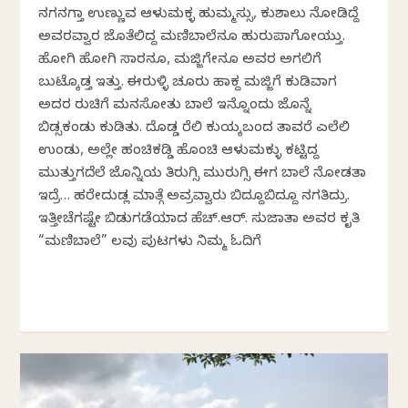
ನಗನಗ್ತಾ ಉಣ್ಣುವ ಆಳುಮಕ್ಳ ಹುಮ್ಮಸ್ಸು, ಕುಶಾಲು ನೋಡಿದ್ದೆ
ಅವರವ್ವಾರ ಜೊತೆಲಿದ್ದ ಮಣಿಬಾಲೆನೂ ಹುರುಪಾಗೋಯ್ತು.
ಹೋಗಿ ಹೋಗಿ ಸಾರನೂ, ಮಜ್ಜಿಗೇನೂ ಅವರ ಅಗಲಿಗೆ
ಬುಟ್ಕೊಡ್ತ ಇತ್ತು. ಈರುಳ್ಳಿ ಚೂರು ಹಾಕ್ದ ಮಜ್ಜಿಗೆ ಕುಡಿವಾಗ
ಅದರ ರುಚಿಗೆ ಮನಸೋತು ಬಾಲೆ ಇನ್ನೊಂದು ಜೊನ್ನೆ
ಬಿಡ್ಸಕಂಡು ಕುಡಿತು. ದೊಡ್ಡ ಕೆರೆಲಿ ಕುಯ್ಕಬಂದ ತಾವರೆ ಎಲೆಲಿ
ಉಂಡು, ಅಲ್ಲೇ ಹಂಚಿಕಡ್ಡಿ ಹೊಂಚಿ ಆಳುಮಕ್ಳು ಕಟ್ಟಿದ್ದ
ಮುತ್ತುಗದೆಲೆ ಜೊನ್ನಿಯ ತಿರುಗ್ಸಿ ಮುರುಗ್ಸಿ ಈಗ ಬಾಲೆ ನೋಡತಾ
ಇದ್ರೆ… ಹರೇದುಡ್ಲ ಮಾತ್ಗೆ ಅವ್ರವ್ವಾರು ಬಿದ್ದೂಬಿದ್ದೂ ನಗತಿದ್ರು.
ಇತ್ತೀಚೆಗಷ್ಟೇ ಬಿಡುಗಡೆಯಾದ ಹೆಚ್.ಆರ್. ಸುಜಾತಾ ಅವರ ಕೃತಿ
“ಮಣಿಬಾಲೆ” ಕೆಲವು ಪುಟಗಳು ನಿಮ್ಮ ಓದಿಗೆ