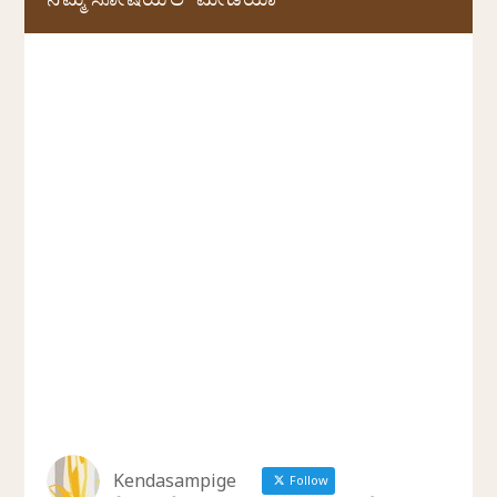
ನಮ್ಮ ಸೋಷಿಯಲ್‌ ಮೀಡಿಯಾ
Kendasampige
Follow