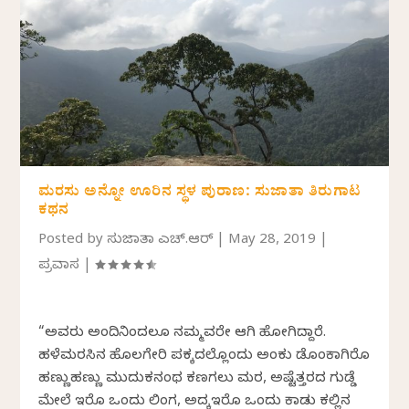
ಮರಸು ಅನ್ನೋ ಊರಿನ ಸ್ಥಳ ಪುರಾಣ: ಸುಜಾತಾ ತಿರುಗಾಟ
ಕಥನ
Posted by
ಸುಜಾತಾ ಎಚ್.ಆರ್
|
May 28, 2019
|
ಪ್ರವಾಸ
|
“ಅವರು ಅಂದಿನಿಂದಲೂ ನಮ್ಮವರೇ ಆಗಿ ಹೋಗಿದ್ದಾರೆ.
ಹಳೆಮರಸಿನ ಹೊಲಗೇರಿ ಪಕ್ಕದಲ್ಲೊಂದು ಅಂಕು ಡೊಂಕಾಗಿರೊ
ಹಣ್ಣುಹಣ್ಣು ಮುದುಕನಂಥ ಕಣಗಲು ಮರ, ಅಷ್ಟೆತ್ತರದ ಗುಡ್ಡೆ
ಮೇಲೆ ಇರೊ ಒಂದು ಲಿಂಗ, ಅದಕ್ಕೆಇರೊ ಒಂದು ಕಾಡು ಕಲ್ಲಿನ