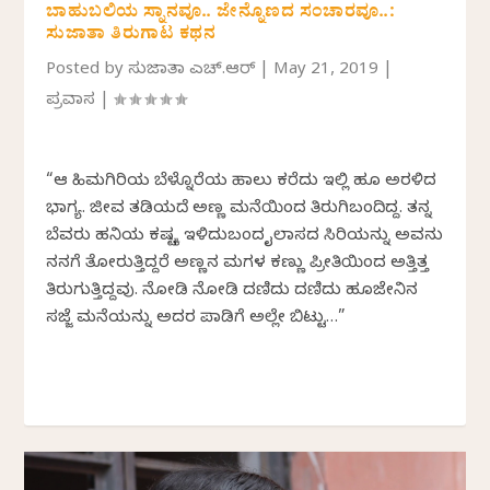
ಬಾಹುಬಲಿಯ ಸ್ನಾನವೂ.. ಜೇನ್ನೊಣದ ಸಂಚಾರವೂ..:
ಸುಜಾತಾ ತಿರುಗಾಟ ಕಥನ
Posted by
ಸುಜಾತಾ ಎಚ್.ಆರ್
|
May 21, 2019
|
ಪ್ರವಾಸ
|
“ಆ ಹಿಮಗಿರಿಯ ಬೆಳ್ನೊರೆಯ ಹಾಲು ಕರೆದು ಇಲ್ಲಿ ಹೂ ಅರಳಿದ
ಭಾಗ್ಯ. ಜೀವ ತಡಿಯದೆ ಅಣ್ಣ ಮನೆಯಿಂದ ತಿರುಗಿಬಂದಿದ್ದ. ತನ್ನ
ಬೆವರು ಹನಿಯ ಕಷ್ಟಕ್ಕೆ ಇಳಿದುಬಂದ ಕೈಲಾಸದ ಸಿರಿಯನ್ನು ಅವನು
ನನಗೆ ತೋರುತ್ತಿದ್ದರೆ ಅಣ್ಣನ ಮಗಳ ಕಣ್ಣು ಪ್ರೀತಿಯಿಂದ ಅತ್ತಿತ್ತ
ತಿರುಗುತ್ತಿದ್ದವು. ನೋಡಿ ನೋಡಿ ದಣಿದು ದಣಿದು ಹೂಜೇನಿನ
ಸಜ್ಜೆ ಮನೆಯನ್ನು ಅದರ ಪಾಡಿಗೆ ಅಲ್ಲೇ ಬಿಟ್ಟು…”