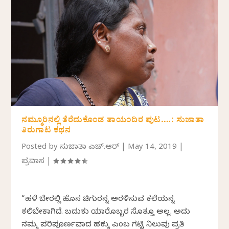
ನಮ್ಮೂರಿನಲ್ಲಿ ತೆರೆದುಕೊಂಡ ತಾಯಂದಿರ ಪುಟ….: ಸುಜಾತಾ
ತಿರುಗಾಟ ಕಥನ
Posted by
ಸುಜಾತಾ ಎಚ್.ಆರ್
|
May 14, 2019
|
ಪ್ರವಾಸ
|
“ಹಳೆ ಬೇರಲ್ಲಿ ಹೊಸ ಚಿಗುರನ್ನ ಅರಳಿಸುವ ಕಲೆಯನ್ನ
ಕಲಿಬೇಕಾಗಿದೆ. ಬದುಕು ಯಾರೊಬ್ಬರ ಸೊತ್ತೂ ಅಲ್ಲ. ಅದು
ನಮ್ಮ ಪರಿಪೂರ್ಣವಾದ ಹಕ್ಕು ಎಂಬ ಗಟ್ಟಿ ನಿಲುವು ಪ್ರತಿ