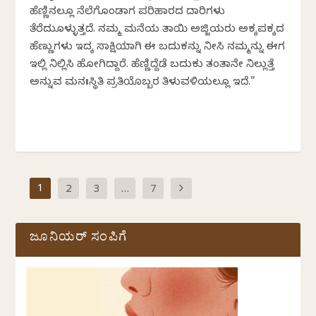
ಹೆಣ್ಣಿನಲ್ಲೂ ನೆಲೆಗೊಂಡಾಗ ಪರಿಹಾರದ ದಾರಿಗಳು
ತೆರೆದುಕೊಳ್ಳುತ್ತದೆ. ನಮ್ಮ ಮನೆಯ ತಾಯಿ ಅಜ್ಜಿಯರು ಅಕ್ಕಪಕ್ಕದ
ಹೆಣ್ಣುಗಳು ಇದಕ್ಕೆ ಸಾಕ್ಷಿಯಾಗಿ ಈ ಬದುಕನ್ನು ನೀಸಿ ನಮ್ಮನ್ನು ಈಗ
ಇಲ್ಲಿ ನಿಲ್ಲಿಸಿ ಹೋಗಿದ್ದಾರೆ. ಹೆಣ್ಣಿದ್ದೆಡೆ ಬದುಕು ತಂತಾನೇ ನಿಲ್ಲುತ್ತೆ
ಅನ್ನುವ ಮನಃಸ್ಥಿತಿ ಪ್ರತಿಯೊಬ್ಬರ ತಿಳುವಳಿಕೆಯಲ್ಲೂ ಇದೆ.”
1
2
3
…
7
ಜೂನಿಯರ್ ಸಂಪಿಗೆ