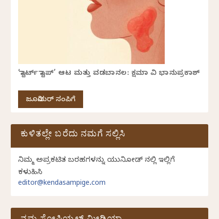
‘ಸ್ಟಾರ್ಟ್ ಸ್ಟಾಪ್’ ಆಟ ಮತ್ತು ವಡಬಾನಲ: ಕ್ಷಮಾ ವಿ ಭಾನುಪ್ರಕಾಶ್
ಜೂನಿಯರ್ ಸಂಪಿಗೆ
ಕುಳಿತಲ್ಲೇ ಬರೆದು ನಮಗೆ ಸಲ್ಲಿಸಿ
ನಿಮ್ಮ ಅಪ್ರಕಟಿತ ಬರಹಗಳನ್ನು ಯುನಿಕೋಡ್ ನಲ್ಲಿ ಇಲ್ಲಿಗೆ
ಕಳುಹಿಸಿ
editor@kendasampige.com