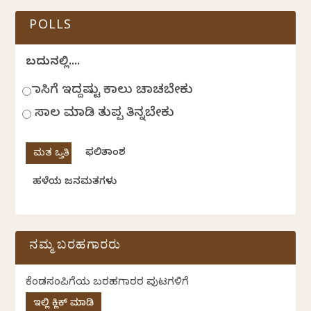
POLLS
ಬದುಕಿನಲ್ಲಿ....
ಹಾಸಿಗೆ ಇದ್ದಷ್ಟು ಕಾಲು ಚಾಚಬೇಕು
ಸಾಲ ಮಾಡಿ ತುಪ್ಪ ತಿನ್ನಬೇಕು
ಫಲಿತಾಂಶ
ಹಳೆಯ ಜನಮತಗಳು
ನಮ್ಮ ಬರಹಗಾರರು
ಕೆಂಡಸಂಪಿಗೆಯ ಬರಹಗಾರರ ಪುಟಗಳಿಗೆ
ಇಲ್ಲಿ ಕ್ಲಿಕ್ ಮಾಡಿ