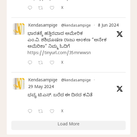
X
Kendasampige
8 Jun 2024
@kendasampige
·
ಭಾರತಕ್ಕೆ ಹತ್ತಿರವಾದ ಅಮೇರಿಕ
ಎಂ.ವಿ. ಶಶಿಭೂಷಣ ರಾಜು ಅಂಕಣ “ಅನೇಕ
ಅಮೆರಿಕಾ” ನಿಮ್ಮ ಓದಿಗೆ
https://tinyurl.com/35mrwwsn
X
Kendasampige
@kendasampige
·
29 May 2024
ಭವ್ಯ ಟಿ.ಎಸ್. ಬರೆದ ಈ ದಿನದ ಕವಿತೆ
X
Load More