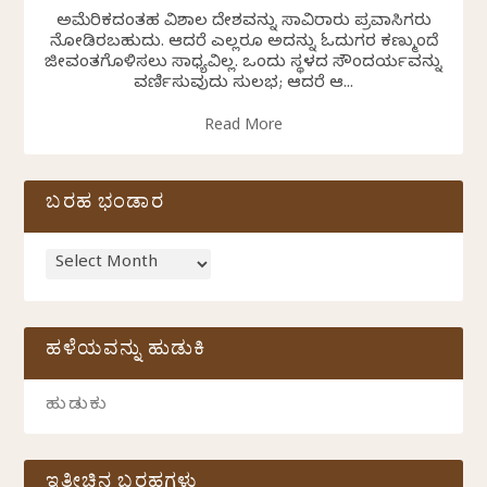
ಅಮೆರಿಕದಂತಹ ವಿಶಾಲ ದೇಶವನ್ನು ಸಾವಿರಾರು ಪ್ರವಾಸಿಗರು
ನೋಡಿರಬಹುದು. ಆದರೆ ಎಲ್ಲರೂ ಅದನ್ನು ಓದುಗರ ಕಣ್ಮುಂದೆ
ಜೀವಂತಗೊಳಿಸಲು ಸಾಧ್ಯವಿಲ್ಲ. ಒಂದು ಸ್ಥಳದ ಸೌಂದರ್ಯವನ್ನು
ವರ್ಣಿಸುವುದು ಸುಲಭ; ಆದರೆ ಆ...
Read More
ಬರಹ ಭಂಡಾರ
ಹಳೆಯವನ್ನು ಹುಡುಕಿ
ಇತ್ತೀಚಿನ ಬರಹಗಳು