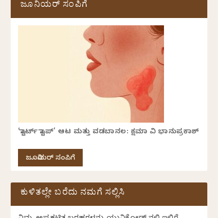
ಜೂನಿಯರ್ ಸಂಪಿಗೆ
‘ಸ್ಟಾರ್ಟ್ ಸ್ಟಾಪ್’ ಆಟ ಮತ್ತು ವಡಬಾನಲ: ಕ್ಷಮಾ ವಿ ಭಾನುಪ್ರಕಾಶ್
ಜೂನಿಯರ್ ಸಂಪಿಗೆ
ಕುಳಿತಲ್ಲೇ ಬರೆದು ನಮಗೆ ಸಲ್ಲಿಸಿ