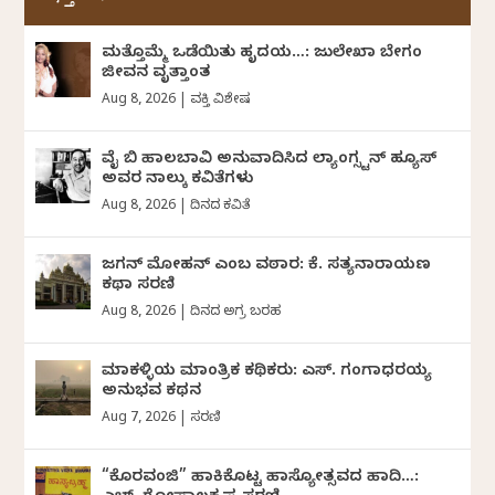
ಮತ್ತೊಮ್ಮೆ ಒಡೆಯಿತು ಹೃದಯ…: ಜುಲೇಖಾ ಬೇಗಂ
ಜೀವನ ವೃತ್ತಾಂತ
Aug 8, 2026
|
ವ್ಯಕ್ತಿ ವಿಶೇಷ
ವೈ ಬಿ ಹಾಲಬಾವಿ ಅನುವಾದಿಸಿದ ಲ್ಯಾಂಗ್ಸ್ಟನ್ ಹ್ಯೂಸ್
ಅವರ ನಾಲ್ಕು ಕವಿತೆಗಳು
Aug 8, 2026
|
ದಿನದ ಕವಿತೆ
ಜಗನ್‌ ಮೋಹನ್‌ ಎಂಬ ವಠಾರ: ಕೆ. ಸತ್ಯನಾರಾಯಣ
ಕಥಾ ಸರಣಿ
Aug 8, 2026
|
ದಿನದ ಅಗ್ರ ಬರಹ
ಮಾಕಳ್ಳಿಯ ಮಾಂತ್ರಿಕ ಕಥಿಕರು: ಎಸ್. ಗಂಗಾಧರಯ್ಯ
ಅನುಭವ ಕಥನ
Aug 7, 2026
|
ಸರಣಿ
“ಕೊರವಂಜಿ” ಹಾಕಿಕೊಟ್ಟ ಹಾಸ್ಯೋತ್ಸವದ ಹಾದಿ…: