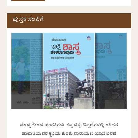
ಪುಸ್ತಕ ಸಂಪಿಗೆ
ದೊಡ್ಡ ದೇಶದ ಸಂಗತಿಗಳು ಚಿಕ್ಕ ಚಿಕ್ಕ ಟಿಪ್ಪಣಿಗಳಲ್ಲಿ: ಶಶಿಧರ
ಹಾಲಾಡಿಯವರ ಕೃತಿಯ ಕುರಿತು ನಾರಾಯಣ ಯಾಜಿ ಬರಹ