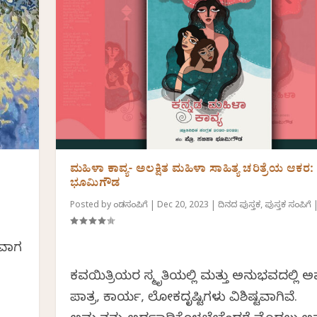
ಮಹಿಳಾ ಕಾವ್ಯ- ಅಲಕ್ಷಿತ ಮಹಿಳಾ ಸಾಹಿತ್ಯ ಚರಿತ್ರೆಯ ಆಕರ
ಭೂಮಿಗೌಡ
Posted by
ಕೆಂಡಸಂಪಿಗೆ
|
Dec 20, 2023
|
ದಿನದ ಪುಸ್ತಕ
,
ಪುಸ್ತಕ ಸಂಪಿಗೆ
ುವಾಗ
ಕವಯಿತ್ರಿಯರ ಸ್ಮೃತಿಯಲ್ಲಿ ಮತ್ತು ಅನುಭವದಲ್ಲಿ ಅ
ಪಾತ್ರ, ಕಾರ್ಯ, ಲೋಕದೃಷ್ಟಿಗಳು ವಿಶಿಷ್ಟವಾಗಿವೆ.