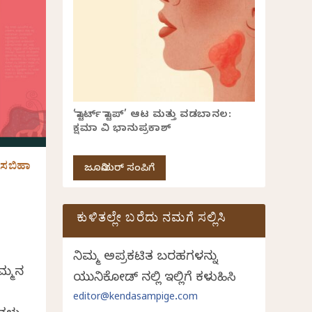
‘ಸ್ಟಾರ್ಟ್ ಸ್ಟಾಪ್’ ಆಟ ಮತ್ತು ವಡಬಾನಲ:
ಕ್ಷಮಾ ವಿ ಭಾನುಪ್ರಕಾಶ್
: ಸಬಿಹಾ
ಜೂನಿಯರ್ ಸಂಪಿಗೆ
|
ಕುಳಿತಲ್ಲೇ ಬರೆದು ನಮಗೆ ಸಲ್ಲಿಸಿ
ನಿಮ್ಮ ಅಪ್ರಕಟಿತ ಬರಹಗಳನ್ನು
ಮ್ಮನ
ಯುನಿಕೋಡ್ ನಲ್ಲಿ ಇಲ್ಲಿಗೆ ಕಳುಹಿಸಿ
editor@kendasampige.com