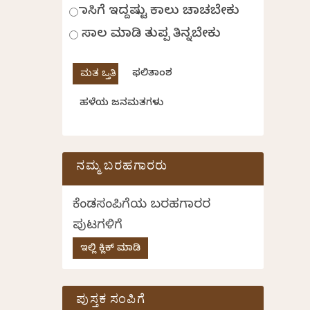
ಹಾಸಿಗೆ ಇದ್ದಷ್ಟು ಕಾಲು ಚಾಚಬೇಕು
ಸಾಲ ಮಾಡಿ ತುಪ್ಪ ತಿನ್ನಬೇಕು
ಫಲಿತಾಂಶ
ಹಳೆಯ ಜನಮತಗಳು
ನಮ್ಮ ಬರಹಗಾರರು
ಕೆಂಡಸಂಪಿಗೆಯ ಬರಹಗಾರರ
ಪುಟಗಳಿಗೆ
ಇಲ್ಲಿ ಕ್ಲಿಕ್ ಮಾಡಿ
ಪುಸ್ತಕ ಸಂಪಿಗೆ