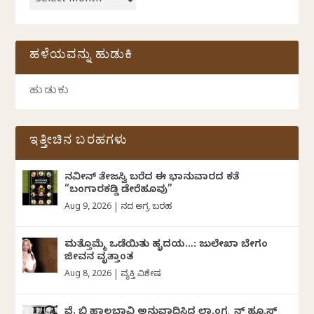
ಹಳೆಯವನ್ನು ಹುಡುಕಿ
ಇತ್ತೀಚಿನ ಬರಹಗಳು
ನವೀನ್‌ ತೇಜಸ್ವಿ ಬರೆದ ಈ ಭಾನುವಾರದ ಕತೆ
“ಬಂಗಾರಕಡ್ಡಿ ಡೇರೆಹೂವು”
Aug 9, 2026
|
ದಿನದ ಅಗ್ರ ಬರಹ
ಮತ್ತೊಮ್ಮೆ ಒಡೆಯಿತು ಹೃದಯ…: ಜುಲೇಖಾ ಬೇಗಂ
ಜೀವನ ವೃತ್ತಾಂತ
Aug 8, 2026
|
ವ್ಯಕ್ತಿ ವಿಶೇಷ
ವೈ ಬಿ ಹಾಲಬಾವಿ ಅನುವಾದಿಸಿದ ಲ್ಯಾಂಗ್ಸ್ಟನ್ ಹ್ಯೂಸ್