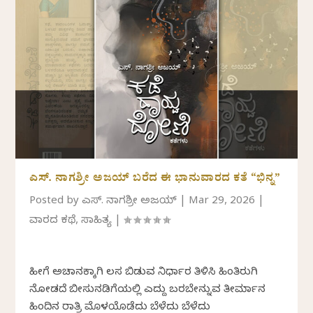
ಎಸ್. ನಾಗಶ್ರೀ ಅಜಯ್ ಬರೆದ ಈ ಭಾನುವಾರದ ಕತೆ “ಭಿನ್ನ”
Posted by
ಎಸ್. ನಾಗಶ್ರೀ ಅಜಯ್
|
Mar 29, 2026
|
ವಾರದ ಕಥೆ
,
ಸಾಹಿತ್ಯ
|
ಹೀಗೆ ಅಚಾನಕ್ಕಾಗಿ ಕೆಲಸ ಬಿಡುವ ನಿರ್ಧಾರ ತಿಳಿಸಿ ಹಿಂತಿರುಗಿ
ನೋಡದೆ ಬೀಸುನಡಿಗೆಯಲ್ಲಿ ಎದ್ದು ಬರಬೇಕೆನ್ನುವ ತೀರ್ಮಾನ
ಹಿಂದಿನ ರಾತ್ರಿ ಮೊಳಕೆಯೊಡೆದು ಬೆಳೆದು ಬೆಳೆದು