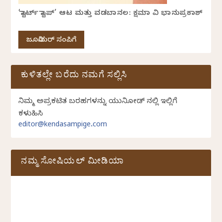
‘ಸ್ಟಾರ್ಟ್ ಸ್ಟಾಪ್’ ಆಟ ಮತ್ತು ವಡಬಾನಲ: ಕ್ಷಮಾ ವಿ ಭಾನುಪ್ರಕಾಶ್
ಜೂನಿಯರ್ ಸಂಪಿಗೆ
ಕುಳಿತಲ್ಲೇ ಬರೆದು ನಮಗೆ ಸಲ್ಲಿಸಿ
ನಿಮ್ಮ ಅಪ್ರಕಟಿತ ಬರಹಗಳನ್ನು ಯುನಿಕೋಡ್ ನಲ್ಲಿ ಇಲ್ಲಿಗೆ
ಕಳುಹಿಸಿ
editor@kendasampige.com
ನಮ್ಮ ಸೋಷಿಯಲ್‌ ಮೀಡಿಯಾ