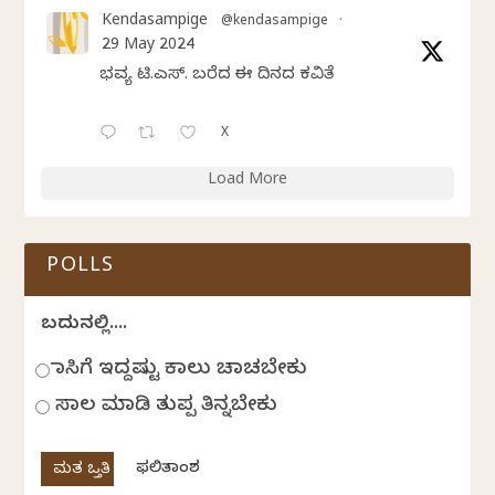
Kendasampige
@kendasampige
·
29 May 2024
ಭವ್ಯ ಟಿ.ಎಸ್. ಬರೆದ ಈ ದಿನದ ಕವಿತೆ
X
Load More
POLLS
ಬದುಕಿನಲ್ಲಿ....
ಹಾಸಿಗೆ ಇದ್ದಷ್ಟು ಕಾಲು ಚಾಚಬೇಕು
ಸಾಲ ಮಾಡಿ ತುಪ್ಪ ತಿನ್ನಬೇಕು
ಫಲಿತಾಂಶ