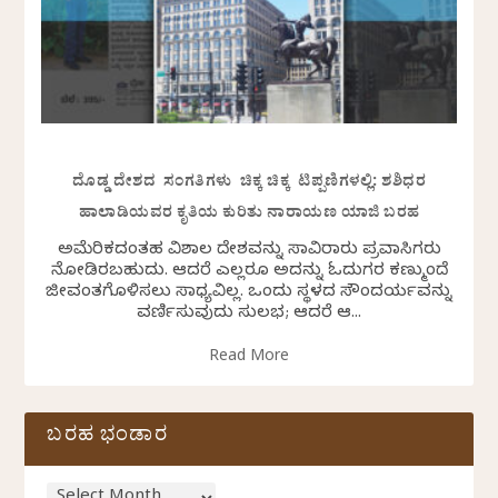
ದೊಡ್ಡ ದೇಶದ ಸಂಗತಿಗಳು ಚಿಕ್ಕ ಚಿಕ್ಕ ಟಿಪ್ಪಣಿಗಳಲ್ಲಿ: ಶಶಿಧರ
ಹಾಲಾಡಿಯವರ ಕೃತಿಯ ಕುರಿತು ನಾರಾಯಣ ಯಾಜಿ ಬರಹ
ಅಮೆರಿಕದಂತಹ ವಿಶಾಲ ದೇಶವನ್ನು ಸಾವಿರಾರು ಪ್ರವಾಸಿಗರು
ನೋಡಿರಬಹುದು. ಆದರೆ ಎಲ್ಲರೂ ಅದನ್ನು ಓದುಗರ ಕಣ್ಮುಂದೆ
ಜೀವಂತಗೊಳಿಸಲು ಸಾಧ್ಯವಿಲ್ಲ. ಒಂದು ಸ್ಥಳದ ಸೌಂದರ್ಯವನ್ನು
ವರ್ಣಿಸುವುದು ಸುಲಭ; ಆದರೆ ಆ...
Read More
ಬರಹ ಭಂಡಾರ