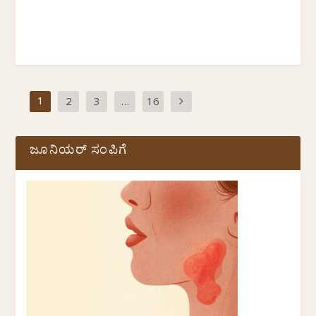
1
2
3
…
16
ಜೂನಿಯರ್ ಸಂಪಿಗೆ