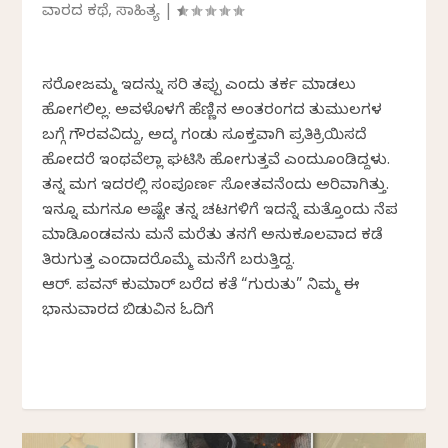
ವಾರದ ಕಥೆ
,
ಸಾಹಿತ್ಯ
|
ಸರೋಜಮ್ಮ ಇದನ್ನು ಸರಿ ತಪ್ಪು ಎಂದು ತರ್ಕ ಮಾಡಲು
ಹೋಗಲಿಲ್ಲ. ಅವಳೊಳಗೆ ಹೆಣ್ಣಿನ ಅಂತರಂಗದ ತುಮುಲಗಳ
ಬಗ್ಗೆ ಗೌರವವಿದ್ದು, ಅದಕ್ಕೆ ಗಂಡು ಸೂಕ್ತವಾಗಿ ಪ್ರತಿಕ್ರಿಯಿಸದೆ
ಹೋದರೆ ಇಂಥವೆಲ್ಲಾ ಘಟಿಸಿ ಹೋಗುತ್ತವೆ ಎಂದುಕೊಂಡಿದ್ದಳು.
ತನ್ನ ಮಗ ಇದರಲ್ಲಿ ಸಂಪೂರ್ಣ ಸೋತವನೆಂದು ಅರಿವಾಗಿತ್ತು.
ಇನ್ನೂ ಮಗನೂ ಅಷ್ಟೇ ತನ್ನ ಚಟಗಳಿಗೆ ಇದನ್ನೆ ಮತ್ತೊಂದು ನೆಪ
ಮಾಡಿಕೊಂಡವನು ಮನೆ ಮರೆತು ತನಗೆ ಅನುಕೂಲವಾದ ಕಡೆ
ತಿರುಗುತ್ತ ಎಂದಾದರೊಮ್ಮೆ ಮನೆಗೆ ಬರುತ್ತಿದ್ದ.
ಆರ್.‌ ಪವನ್‌ ಕುಮಾರ್‌ ಬರೆದ ಕತೆ “ಗುರುತು” ನಿಮ್ಮ ಈ
ಭಾನುವಾರದ ಬಿಡುವಿನ ಓದಿಗೆ