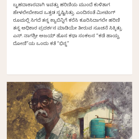
ಬೃಹದಾಕಾರವಾಗಿ ಇವತ್ತು ಹರಿಣಿಯ ಮುಂದೆ ಕುಳಿತಾಗ
ಹೇಳಲೇಬೇಕಾದ ಒತ್ತಡ ಸೃಷ್ಟಿಸಿತ್ತು. ಎಂದಿನಂತೆ ಮೀಟಿಂಗ್
ರೂಮಲ್ಲಿ ಸಿಗದೆ ತನ್ನ ಕ್ಯಾಬಿನ್ನಿಗೆ ಕರೆಸಿ ಕೂರಿಸಿದಾಗಲೇ ಹರಿಣಿ
ತನ್ನ ಅಧಿಕಾರ ಪ್ರದರ್ಶನ ಮಾಡಿಯೇ ತೀರುವ ಸೂಚನೆ ಸಿಕ್ಕಿತ್ತು.
ಎಸ್. ನಾಗಶ್ರೀ ಅಜಯ್ ಹೊಸ ಕಥಾ ಸಂಕಲನ “ಕಡೆ ಹಾಯ್ವ
ದೋಣಿ”ಯ ಒಂದು ಕತೆ “ಭಿನ್ನ”