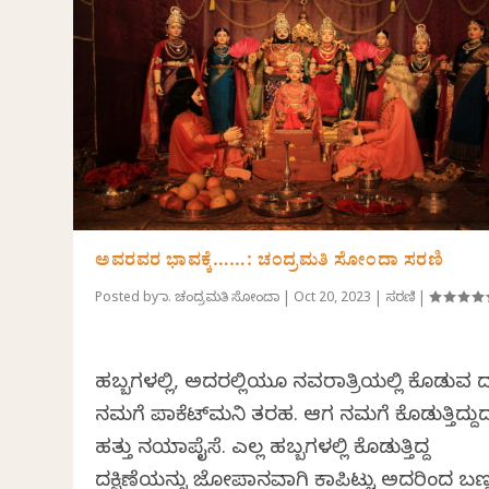
ಅವರವರ ಭಾವಕ್ಕೆ……: ಚಂದ್ರಮತಿ ಸೋಂದಾ ಸರಣಿ
Posted by
ಡಾ. ಚಂದ್ರಮತಿ ಸೋಂದಾ
|
Oct 20, 2023
|
ಸರಣಿ
|
ಹಬ್ಬಗಳಲ್ಲಿ, ಅದರಲ್ಲಿಯೂ ನವರಾತ್ರಿಯಲ್ಲಿ ಕೊಡುವ ದಕ್
ನಮಗೆ ಪಾಕೆಟ್‌ಮನಿ ತರಹ. ಆಗ ನಮಗೆ ಕೊಡುತ್ತಿದ್ದು
ಹತ್ತು ನಯಾಪೈಸೆ. ಎಲ್ಲ ಹಬ್ಬಗಳಲ್ಲಿ ಕೊಡುತ್ತಿದ್ದ
ದಕ್ಷಿಣೆಯನ್ನು ಜೋಪಾನವಾಗಿ ಕಾಪಿಟ್ಟು ಅದರಿಂದ ಬಣ