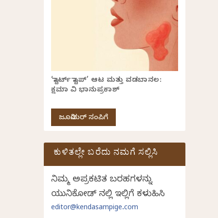
‘ಸ್ಟಾರ್ಟ್ ಸ್ಟಾಪ್’ ಆಟ ಮತ್ತು ವಡಬಾನಲ:
ಕ್ಷಮಾ ವಿ ಭಾನುಪ್ರಕಾಶ್
ಜೂನಿಯರ್ ಸಂಪಿಗೆ
ಕುಳಿತಲ್ಲೇ ಬರೆದು ನಮಗೆ ಸಲ್ಲಿಸಿ
ನಿಮ್ಮ ಅಪ್ರಕಟಿತ ಬರಹಗಳನ್ನು
ಯುನಿಕೋಡ್ ನಲ್ಲಿ ಇಲ್ಲಿಗೆ ಕಳುಹಿಸಿ
editor@kendasampige.com