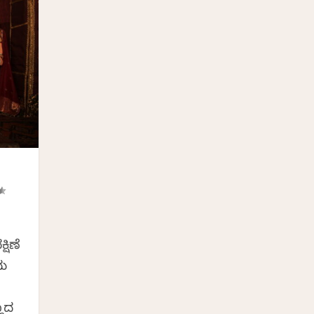
ಷಿಣೆ
ದು
್ಣದ