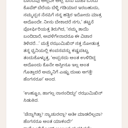
ಬಾರದವು ಅಲ್ಲವೇ ಅಲ್ಲ. ಏನು ಮಹಾ ಒಂದು
ಕೊಪೆಕ್ ಬೆಲೆಯ ಬೆಳ್ಳಿ ಗಡಿಯಾರ ಇರಬಹುದು,
ನಮ್ಮಪ್ಪನ ನೆನಪಿಗೆ ನನ್ನ ಹತ್ತಿರ ಇರೋದು ಮಾತ್ರ
ಅದೊಂದೇ. ನೀನು ಬೇಕಾದರೆ ನಗು,’ ತಟ್ಟನೆ
ಪೋರ್ಫಿರಿಯತ್ತ ತಿರುಗಿದ, ‘ನಮ್ಮ ತಾಯಿ
ಬಂದಿದಾರೆ, ಅವಳಿಗೇನಾದರೂ ಈ ವಿಚಾರ
ತಿಳಿದರೆ…’ ಮತ್ತೆ ರಝುಮಿಖಿನ್‍ ನತ್ತ ನೋಡುತ್ತ
ತನ್ನ ಧ್ವನಿಯಲ್ಲಿ ಕಂಪನವನ್ನು ಕಷ್ಟಪಟ್ಟು
ತಂದುಕೊಳ್ಳುತ್ತ, ‘ಅಪ್ಪನದು ಅಂತ ಉಳಿದಿದ್ದ
ಅದೊಂದು ಕೊನೇ ಆಸ್ತೀನೂ ಇಲ್ಲ ಅಂತ
ಗೊತ್ತಾದರೆ ಅಮ್ಮನಿಗೆ ಎಷ್ಟು ದುಃಖ ಆಗತ್ತೆ!
ಹೆಂಗಸರೂ!’ ಅಂದ.
‘ಉಹ್ಞೂಂ, ಹಾಗಲ್ಲ ನಾನಂದಿದ್ದು!’ ರಝುಮಿಖಿನ್
ಸಿಡುಕಿದ.
‘ಚೆನ್ನಾಗಿತ್ತಾ? ನ್ಯಾಚುರಲ್ಲಾ? ಅತೀ ಮಾಡಲಿಲ್ಲವಾ?
ಹೆಂಗಸರೂ ಅಂತ ಯಾಕಂದೆ?’