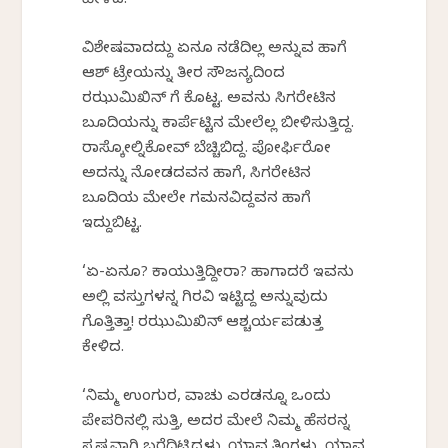
ಹೇಳಿದ.
ವಿಶೇಷವಾದದ್ದು ಏನೂ ನಡೆದಿಲ್ಲ ಅನ್ನುವ ಹಾಗೆ
ಆಶ್‍ ಟ್ರೇಯನ್ನು ತೀರ ಸೌಜನ್ಯದಿಂದ
ರಝುಮಿಖಿನ್‍ ಗೆ ಕೊಟ್ಟ. ಅವನು ಸಿಗರೇಟಿನ
ಬೂದಿಯನ್ನು ಕಾರ್ಪೆಟ್ಟಿನ ಮೇಲೆಲ್ಲ ಬೀಳಿಸುತ್ತಿದ್ದ.
ರಾಸ್ಕೋಲ್ನಿಕೋವ್ ಬೆಚ್ಚಿಬಿದ್ದ. ಪೋರ್ಫಿರೋ
ಅದನ್ನು ನೋಡದವನ ಹಾಗೆ, ಸಿಗರೇಟಿನ
ಬೂದಿಯ ಮೇಲೇ ಗಮನವಿದ್ದವನ ಹಾಗೆ
ಇದ್ದುಬಿಟ್ಟ.
‘ಏ-ಏನೂ? ಕಾಯುತ್ತಿದ್ದೀರಾ? ಹಾಗಾದರೆ ಇವನು
ಅಲ್ಲಿ ವಸ್ತುಗಳನ್ನ ಗಿರವಿ ಇಟ್ಟಿದ್ದ ಅನ್ನುವುದು
ಗೊತ್ತಿತ್ತಾ! ರಝುಮಿಖಿನ್ ಆಶ್ಚರ್ಯಪಡುತ್ತ
ಕೇಳಿದ.
‘ನಿಮ್ಮ ಉಂಗುರ, ವಾಚು ಎರಡನ್ನೂ ಒಂದು
ಪೇಪರಿನಲ್ಲಿ ಸುತ್ತಿ, ಅದರ ಮೇಲೆ ನಿಮ್ಮ ಹೆಸರನ್ನ
ಸ್ಪಷ್ಟವಾಗಿ ಬರೆದಿಟ್ಟಿದ್ದಳು. ಯಾವ ತಿಂಗಳು, ಯಾವ