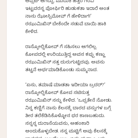
ಅಪ್ಸೆಟ್ ಆಗಿದ್ದು, ಮುದುಕಿ ಹತ್ತಿರ ಗಿರವಿ
ಇಟ್ಟವರನ್ನ ಪೋರ್ಫಿರಿ ಹುಡುಕತಾ ಇದಾರೆ ಅಂತ
ನಾನು ಝೋಸ್ಸಿಮೋವ್‍ ಗೆ ಹೇಳಿದಾಗ!’
ರಝುಮಿಖಿನ್ ಬೇಕೆಂದೇ ನಡುವೆ ಬಾಯಿ ಹಾಕಿ
ಕೇಳಿದ.
ರಾಸ್ಕೋಲ್ನಿಕೋವ್‍ ಗೆ ಸಹಿಸಲು ಆಗಲಿಲ್ಲ.
ಕೋಪದಲ್ಲಿ ಉರಿಯುತ್ತಿದ್ದ ಅವನ ಕಪ್ಪು ಕಣ್ಣು
ರಝುಮಿಖಿನ್‍ ನತ್ತ ದುರುಗುಟ್ಟಿದವು. ಅವನು
ತಟ್ಟನೆ ಅರ್ಥಮಾಡಿಕೊಂಡು ಸುಮ್ಮನಾದ.
‘ಏನು, ತಮಾಷೆ ಮಾಡತಾ ಇದೀಯಾ ಬ್ರದರ್?’
ರಾಸ್ಕೋಲ್ನಿಕೋವ್ ಕೋಪ ನಟಿಸುತ್ತ
ರಝುಮಿಖಿನ್ ನನ್ನು ಕೇಳಿದ. ‘ಒಪ್ಪತೇನೆ ನೋಡು.
ನಿನ್ನ ಕಣ್ಣಿಗೆ ನಾನು ಕೆಲಸಕ್ಕೆ ಬಾರದ ವಸ್ತುಗಳ ಬಗ್ಗೆ
ತೀರ ತಲೆಕೆಡಿಸಿಕೊಳ್ಳೋನ ಥರ ಕಾಣಬಹುದು.
ನನ್ನನ್ನ ದುರಾಸೆಯವನು, ಅಹಂಕಾರಿ
ಅಂದುಕೊಳ್ಳಬೇಡ. ನನ್ನ ಮಟ್ಟಿಗೆ ಅವು ಕೆಲಸಕ್ಕೆ