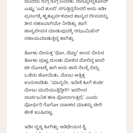
ಮುರಿದು ನುಗ್ಗಿ ನುಗ್ಗಿ ಬಂದಿತು. ರಾಸ್ಕೋಲ್ನಿಕೋವ್
ಎಷ್ಟು ‘ಎದೆ ತುಂಬಿ’ ನಗುತ್ತಿದ್ದನೆಂದರೆ ಅದು ಇಡೀ
ಪ್ರಸಂಗಕ್ಕೆ ಹೃತ್ಪೂರ್ವಕವಾದ ಹಾಸ್ಯದ ಲೇಪವನ್ನು
ತೀರ ಸಹಜವಾಗಿಯೇ ನೀಡಿತ್ತು. ಹಾಗೆ
ಹಾಸ್ಯಲೇಪನ ಮಾಡುವುದಕ್ಕೆ ರಝುಮಿಖಿನ್
ಸಹಾಯಮಾಡುತ್ತಿದ್ದ ಹಾಗಿತ್ತು.
ತೋಳು ಬೀಸುತ್ತ ‘ಥೋ, ದೆವ್ವಾ!’ ಅಂದ. ಬೀಸಿದ
ತೋಳು ಪುಟ್ಟ ದುಂಡು ಮೇಜಿನ ಮೇಲಿದ್ದ ಖಾಲಿ
ಟೀ ಲೋಟಕ್ಕೆ ತಾಗಿ ಅದು ಹಾರಿ ನೆಲಕ್ಕೆ ಬಿದ್ದು
ಒಡೆದು ಹೋಯಿತು, ಮೇಜು ಅತ್ತಿತ್ತ
ಉರುಳಾಡಿತು. ‘ಮಾನ್ಯರೇ, ಇದೇಕೆ ಹೀಗೆ ಕುರ್ಚಿ
ಮೇಜು ಮುರಿಯುತ್ತಿದ್ದೀರಿ? ಇದರಿಂದ
ಸಾರ್ವಜನಿಕ ಹಣ ಪೋಲಾಗುತ್ತದೆ,’ ಎಂದು
ಪೋರ್ಫಿರಿ ಗೊಗೋಲ್ ನಾಟಕದ ಮಾತನ್ನು ಚೀರಿ
ಹೇಳಿ ಖುಷಿಪಟ್ಟ.
ಇಡೀ ದೃಶ್ಯ ಹೀಗಿತ್ತು: ಆತಿಥೇಯನ ಕೈ