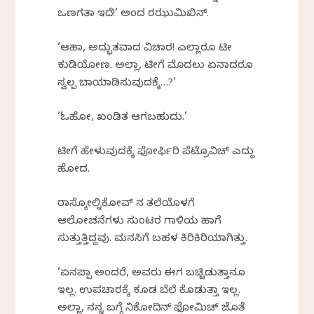
ಒಣಗತಾ ಇದೆ!’ ಅಂದ ರಝುಮಿಖಿನ್.
‘ಆಹಾ, ಅದ್ಭುತವಾದ ವಿಚಾರ! ಎಲ್ಲಾರೂ ಟೀ
ಕುಡಿಯೋಣ. ಅಲ್ಲಾ, ಟೀಗೆ ಮೊದಲು ಏನಾದರೂ
ಸ್ವಲ್ಪ ಬಾಯಾಡಿಸುವುದಕ್ಕೆ…?’
‘ಓಹೋ, ಖಂಡಿತ ಆಗಬಹುದು.’
ಟೀಗೆ ಹೇಳುವುದಕ್ಕೆ ಫೋರ್ಫಿರಿ ಪೆಟ್ರೊವಿಚ್ ಎದ್ದು
ಹೋದ.
ರಾಸ್ಕೋಲ್ನಿಕೋವ್‍ ನ ತಲೆಯೊಳಗೆ
ಆಲೋಚನೆಗಳು ಸುಂಟರ ಗಾಳಿಯ ಹಾಗೆ
ಸುತ್ತುತ್ತಿದ್ದವು. ಮನಸಿಗೆ ಬಹಳ ಕಿರಿಕಿರಿಯಾಗಿತ್ತು.
‘ಏನಪ್ಪಾ ಅಂದರೆ, ಅವರು ಈಗ ಬಚ್ಚಿಡುತ್ತಾನೂ
ಇಲ್ಲ. ಉಪಚಾರಕ್ಕೆ ಕೂಡ ಬೆಲೆ ಕೊಡುತ್ತಾ ಇಲ್ಲ.
ಅಲ್ಲಾ, ನನ್ನ ಬಗ್ಗೆ ನಿಕೋದಿನ್ ಫೋಮಿಚ್‍ ಜೊತೆ