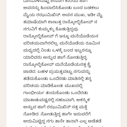
ದಾಸವಾಳದಷ್ಟು ಕೆಂಪಾಗಿ ಕುರಿಯ ಹಾಗೆ
ಅವನನ್ನು ಹಿಂಬಾಲಿಸಿಕೊಂಡು ಬಂದ ಬಡಕಲು
ಮೈಯ ರಝುಮಿಖಿನ್. ಅವನ ಮುಖ, ಇಡೀ ಮೈ
ತಮಾಷೆಯಾಗಿ ಕಾಣುತ್ತ ರಾಸ್ಕೋಲ್ನಿಕೋವ್‍ ನ
ನಗುವಿಗೆ ಕುಮ್ಮಕ್ಕು ಕೊಡುತ್ತಿದ್ದವು.
ರಾಸ್ಕೋಲ್ನಿಕೋವ್‍ ಗೆ ಇನ್ನೂ ಮನೆಯೊಡೆಯನ
ಪರಿಚಯವಾಗಿರಲಿಲ್ಲ. ಮನೆಯೊಡೆಯ ರೂಮಿನ
ಮಧ್ಯದಲ್ಲಿ ನಿಂತು ಒಳಕ್ಕೆ ಬಂದ ಇಬ್ಬರನ್ನೂ
ಯಾರಿವರು ಅನ್ನುವ ಹಾಗೆ ನೋಡುತ್ತಿದ್ದ.
ರಾಸ್ಕೋಲ್ನಿಕೋವ್ ಮನೆಯೊಡೆಯನತ್ತ ಕೈ
ಚಾಚಿದ. ಬಹಳ ಪ್ರಯತ್ನಪಟ್ಟು ನಗುವನ್ನು
ತಡೆದುಕೊಂಡು ಒಂದೆರಡು ಮಾತಿನಲ್ಲಿ ತನ್ನ
ಪರಿಚಯ ಮಾಡಿಕೊಂಡ. ಮುಖದಲ್ಲಿ
ಗಾಂಭೀರ್ಯ ತಂದುಕೊಂಡು ಒಂದೆರಡು
ಮಾತಾಡುವಷ್ಟರಲ್ಲಿ ಸಹಜವಾಗಿ, ಆಕಸ್ಮಿಕ
ಅನ್ನುವ ಹಾಗೆ ರಝುಮಿಖಿನ್‍ ನತ್ತ ಮತ್ತೆ
ನೋಡಿದ. ನೋಡುತ್ತಿದ್ದ ಹಾಗೇ ಇದುವರೆಗೆ
ಅದುಮಿಟ್ಟಿದ್ದ ನಗು ತಾನೇ ತಾನಾಗಿ ಎಲ್ಲ ಅಡೆತಡೆ