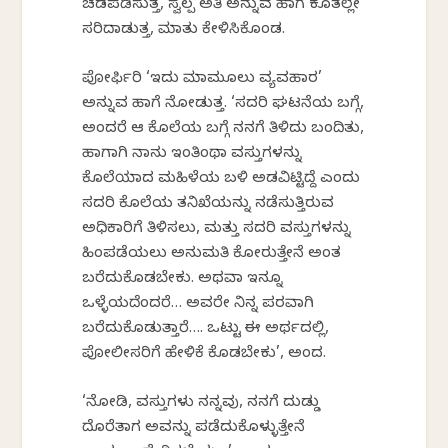
ಚಡಪಡಿಸುತ್ತ, ಸ್ವಲ್ಪ ಅತಿ ಅನ್ನುವ ಹಾಗೆ ಕೂತಲ್ಲೇ
ಸರಿದಾಡುತ್ತ, ಮಾತು ಕೇಳಿಸಿಕೊಂಡ.
ಪೋರ್ಫಿರಿ ‘ಇದು ಮಾಮೂಲು ವ್ಯವಹಾರ’
ಅನ್ನುವ ಹಾಗೆ ನೋಡುತ್ತ. ‘ಸದರಿ ಘಟನೆಯ ಬಗ್ಗೆ,
ಅಂದರೆ ಆ ಕೊಲೆಯ ಬಗ್ಗೆ ನನಗೆ ತಿಳಿದು ಬಂದಿತು,
ಹಾಗಾಗಿ ನಾನು ಇಂತಿಂಥಾ ವಸ್ತುಗಳನ್ನು
ಕೊಲೆಯಾದ ಮಹಿಳೆಯ ಬಳಿ ಅಡವಿಟ್ಟಿದ್ದೆ ಎಂದು
ಸದರಿ ಕೊಲೆಯ ತನಿಖೆಯನ್ನು ನಡೆಸುತ್ತಿರುವ
ಅಧಿಕಾರಿಗೆ ತಿಳಿಸಲು, ಮತ್ತು ಸದರಿ ವಸ್ತುಗಳನ್ನು
ಹಿಂಪಡೆಯಲು ಅನುಮತಿ ಕೋರುತ್ತೇನೆ ಅಂತ
ಬರೆದುಕೊಡಬೇಕು. ಅಥವಾ ಇನ್ನೂ
ಒಳ್ಳೆಯದೆಂದರೆ… ಅವರೇ ನಿನ್ನ ಪರವಾಗಿ
ಬರೆದುಕೊಡುತ್ತಾರೆ…. ಒಟ್ಟು ಈ ಅರ್ಥದಲ್ಲಿ,
ಪೋಲೀಸರಿಗೆ ಹೇಳಿಕೆ ಕೊಡಬೇಕು’, ಅಂದ.
‘ನೋಡಿ, ವಸ್ತುಗಳು ನನ್ನವು, ನನಗೆ ದುಡ್ಡು
ದೊರೆತಾಗ ಅವನ್ನು ಪಡೆದುಕೊಳ್ಳುತ್ತೇನೆ