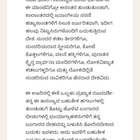
ಸರ್ವಾಧಿಕಾರಿ ಗಣರಾಜ್ಯದ ಒಂದು ಭಾಗವಾಗಿದ್ದ
ಈ ಮಾಂಟೆನಿಗ್ರೋ ಆನಂತರ ತುಂಡುತುಂಡಾಗಿ,
ಕಾಲಾಂತರದಲ್ಲಿ ಜನಾಂಗೀಯ ಸರಣಿ
ಹತ್ಯಾಕಾಂಡಗಳಿಗೆ ಸಿಲುಕಿ ಜರ್ಜರಿತವಾಗಿ, ಇದೀಗ
ಹಲವು ನಿಟ್ಟುಸಿರುಗಳೊಂದಿಗೆ ಬದುಕುತ್ತಿರುವ
ದೇಶ. ಸುಂದರ ಕಡಲ ತೀರಗಳಿಗೂ,
ಸುಂದರಿಯರಾದ ಸ್ತ್ರೀಯರಿಗೂ, ಕೋಟೆ
ಕೊತ್ತಲಗಳಿಗೂ, ವಲಸೆ ಹಕ್ಕಿಗಳಿಗೂ, ಪುರಾತನ
ಕ್ರೈಸ್ತ ಪ್ರಾರ್ಥನಾ ಮಂದಿರಗಳಿಗೂ, ಲೋಕವಿಖ್ಯಾತ
ಕಡಲುಗಳ್ಳರಿಗೂ ಮತ್ತು ಲೋಕದೆಲ್ಲೆಡೆ
ಸಂಚರಿಸುವ ನಾವಿಕರಿಗೂ ಹೆಸರಾದ ದೇಶವಿದು.
ಈ ಊರಿನಲ್ಲಿ ಈಕೆ ಒಬ್ಬಳು ಪ್ರಖ್ಯಾತ ರೂಪದರ್ಶಿ.
ತನ್ನ ಈ ತಾರುಣ್ಯದ ಬಹುತೇಕ ಹಗಲುಗಳಲ್ಲಿ
ತುಂಡುಡುಗೆ ತೊಟ್ಟು ಹೊಳೆವ ಬಂಗಾರದ
ಬೀಚುಗಳಲ್ಲಿ ಛಾಯಾಗ್ರಾಹಕರುಗಳಿಗೆ ತನ್ನ
ಬಂಗಾರದ ದೇಹವನ್ನು ಬಳುಕಿಸಿ ತೋರಿಸಬೇಕಾದ
ಬದುಕು ಇವಳದು. ಅದು ಇವಳಿಗೆ ಬಹುತೇಕ