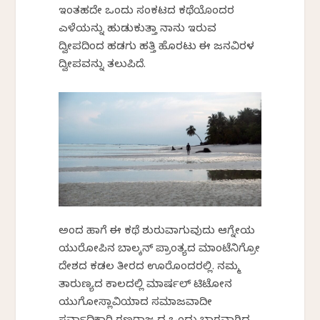
ಇಂತಹದೇ ಒಂದು ಸಂಕಟದ ಕಥೆಯೊಂದರ
ಎಳೆಯನ್ನು ಹುಡುಕುತ್ತಾ ನಾನು ಇರುವ
ದ್ವೀಪದಿಂದ ಹಡಗು ಹತ್ತಿ ಹೊರಟು ಈ ಜನವಿರಳ
ದ್ವೀಪವನ್ನು ತಲುಪಿದ್ದೆ.
ಅಂದ ಹಾಗೆ ಈ ಕಥೆ ಶುರುವಾಗುವುದು ಆಗ್ನೇಯ
ಯುರೋಪಿನ ಬಾಲ್ಕನ್ ಪ್ರಾಂತ್ಯದ ಮಾಂಟೆನಿಗ್ರೋ
ದೇಶದ ಕಡಲ ತೀರದ ಊರೊಂದರಲ್ಲಿ. ನಮ್ಮ
ತಾರುಣ್ಯದ ಕಾಲದಲ್ಲಿ ಮಾರ್ಷಲ್ ಟಿಟೋನ
ಯುಗೋಸ್ಲಾವಿಯಾದ ಸಮಾಜವಾದೀ