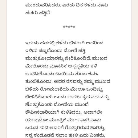
ಮುಂದುವರಿಸಿದ್ದರು. ಎರಡು ದಿನ ಕಳೆದು ನಾನು
ಹಡಗು ಹತ್ತಿದ್ದೆ.
*****
ಇರುಳು ಹಡಗಲ್ಲಿ ಕಳೆದು ಬೆಳಗಾಗಿ ಅದರಿಂದ
ಇಳಿದು ಸಣ್ಣದೊಂದು ದೋಣಿ ಹತ್ತಿ
ಮುತ್ತುಕೋಯಾರನ್ನು ಸೇರಿಕೊಂಡಿದ್ದೆ. ಮುಖದ
ಮೇಲೊಂದು ಮಾನಸಿಕ ಅಸ್ವಸ್ಥತೆಯ ಕಳೆ
ಅಂಟಿಸಿಕೊಂಡು ಬಾಯಿಯ ತುಂಬ ಕವಳ
ತುಂಬಿಕೊಂಡು, ಅದರ ರಸವನ್ನು ತಮ್ಮ ಮುಖದ
ಬಿಳಿಯ ರೋಮರಾಶಿಯ ಮೇಲೂ ಒಂದಿಷ್ಟು
ಬೀಳಿಸಿಕೊಂಡು ಒಂದು ಅಪಹಾಸ್ಯದ ನಗುವನ್ನು
ಹೊತ್ತುಕೊಂಡು ದೋಣಿಯ ಮುಂದೆ
ಕೌಪೀನಧಾರಿಯಾಗಿ ಕುಳಿತಿದ್ದರು.. ಅದಾಗಲೇ
ಯಾವುದೋ ಮಾಂತ್ರಿಕ ಮಾರ್ಗವಾಗಿ ನಾನು
ಬರುವ ಸುದ್ದಿ ಅವರಿಗೆ ಗೊತ್ತಾಗಿರುವ ಹಾಗಿತ್ತು.
ನನ್ನ ಕಂಡೊಡನೆ ಸಲಾಂ ಹೇಳಿ ಎದ್ದು ನಿಂತರು.