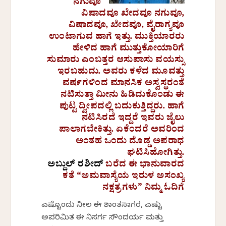
ನಗುವೂ
ವಿಷಾದವೂ ಖೇದವೂ ನಗುವೂ,
ವಿಷಾದವೂ, ಖೇದವೂ, ವೈರಾಗ್ಯವೂ
ಉಂಟಾಗುವ ಹಾಗೆ ಇತ್ತು. ಮುಕ್ತಿಯಾರರು
ಹೇಳಿದ ಹಾಗೆ ಮುತ್ತುಕೋಯಾರಿಗೆ
ಸುಮಾರು ಎಂಬತ್ತರ ಆಸುಪಾಸು ವಯಸ್ಸು
ಇರಬಹುದು. ಅವರು ಕಳೆದ ಮೂವತ್ತು
ವರ್ಷಗಳಿಂದ ಮಾನಸಿಕ ಅಸ್ವಸ್ಥರಂತೆ
ನಟಿಸುತ್ತಾ ಮೀನು ಹಿಡಿದುಕೊಂಡು ಈ
ಪುಟ್ಟ ದ್ವೀಪದಲ್ಲಿ ಬದುಕುತ್ತಿದ್ದರು. ಹಾಗೆ
ನಟಿಸಿರದೆ ಇದ್ದರೆ ಇವರು ಜೈಲು
ಪಾಲಾಗಬೇಕಿತ್ತು. ಏಕೆಂದರೆ ಅವರಿಂದ
ಅಂತಹ ಒಂದು ದೊಡ್ಡ ಅಪರಾಧ
ಘಟಿಸಿಹೋಗಿತ್ತು.
ಅಬ್ದುಲ್‌ ರಶೀದ್‌
ಬರೆದ ಈ ಭಾನುವಾರದ
ಕತೆ “ಅಮವಾಸ್ಯೆಯ ಇರುಳ ಅಸಂಖ್ಯ
ನಕ್ಷತ್ರಗಳು” ನಿಮ್ಮ ಓದಿಗೆ
ಎಷ್ಟೊಂದು ನೀಲ ಈ ಶಾಂತಸಾಗರ, ಎಷ್ಟು
ಅಪರಿಮಿತ ಈ ನಿಸರ್ಗ ಸೌಂದರ್ಯ ಮತ್ತು