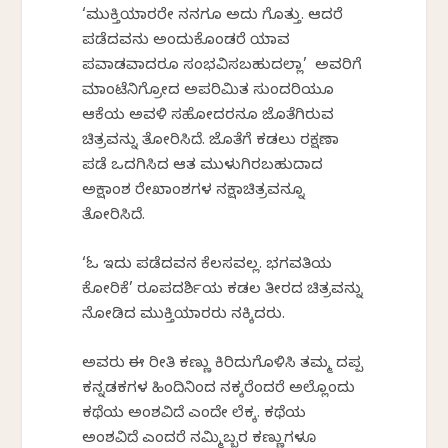
‘ಮುಕ್ತಿಯಾರರೇ ನನಗೂ ಅದು ಗೊತ್ತು. ಆದರೆ
ಪಡೆದವನು ಅಂದುಕೊಂಡರೆ ಯಾವ
ಪವಾಡವಾದರೂ ಸಂಭವಿಸಬಹುದಲ್ಲಾ’ ಅವರಿಗೆ
ಮಾಂಟೆನಿಗ್ರೋದ ಅಪರಿಮಿತ ಸುಂದರಿಯೂ
ಆಕೆಯ ಅವಳಿ ಸಹೋದರನೂ ಜೊತೆಗಿರುವ
ಚಿತ್ರವನ್ನು ತೋರಿಸಿದ್ದೆ. ಜೊತೆಗೆ ಕಡಲು ರಕ್ಷಣಾ
ಪಡೆ ಒದಗಿಸಿದ ಆತ ಮುಳುಗಿರಬಹುದಾದ
ಅಕ್ಷಾಂಶ ರೇಖಾಂಶಗಳ ನಕ್ಷಾಚಿತ್ರವನ್ನೂ
ತೋರಿಸಿದೆ.
‘ಓ ಇದು ಪಡೆದವನ ಕೆಲಸವಲ್ಲ. ಭಗವತಿಯ
ಕೋರಿಕೆ’ ರೂಪದರ್ಶಿಯ ಕಡಲ ತೀರದ ಚಿತ್ರವನ್ನು
ನೋಡಿದ ಮುಕ್ತಿಯಾರರು ನಕ್ಕಿದ್ದರು.
ಅವರು ಈ ರೀತಿ ಕಣ್ಣು ಕಿರಿದುಗೊಳಿಸಿ ತಮ್ಮ ದಪ್ಪ
ಕನ್ನಡಕಗಳ ಹಿಂದಿನಿಂದ ನಕ್ಕರೆಂದರೆ ಅಲ್ಲೊಂದು
ಕಥೆಯ ಅಂಶವಿದೆ ಎಂದೇ ಲೆಕ್ಕ. ಕಥೆಯ
ಅಂಶವಿದೆ ಎಂದರೆ ನಮ್ಮಿಬ್ಬರ ಕಣ್ಣುಗಳೂ