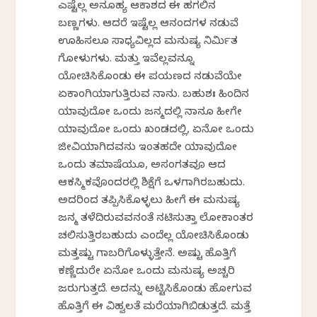
ಎಷ್ಟೆಲ್ಲ ಅನೂಹ್ಯ ಆಕಾಶದ ಈ ಹಗಲಿನ
ಬಣ್ಣಗಳು. ಆದರೆ ಇಷ್ಟೆಲ್ಲ ಆನಂದಗಳ ನಡುವೆ
ಊಹಿಸಲೂ ಸಾಧ್ಯವಿಲ್ಲದ ಮನುಷ್ಯ ನಿರ್ಮಿತ
ಗೋಳುಗಳು. ಮತ್ತು ಇವೆಲ್ಲವನ್ನೂ
ಯೋಚಿಸಿಕೊಂಡು ಈ ಪಯಣದ ನಡುವೆಯೇ
ಏಕಾಂಗಿಯಾಗುತ್ತಿರುವ ನಾನು. ಬಹುಶಃ ಹಿಂದಿನ
ಯಾವುದೋ ಒಂದು ಜನ್ಮದಲ್ಲಿ ನಾನೂ ಹೀಗೇ
ಯಾವುದೋ ಒಂದು ಖಂಡದಲ್ಲಿ, ಏನೋ ಒಂದು
ಜೀವಿಯಾಗಿದ್ದವನು ಇಂತಹದೇ ಯಾವುದೋ
ಒಂದು ತಮಾಷೆಯೂ, ಅಸಂಗತವೂ ಆದ
ಆಕಸ್ಮಿಕವೊಂದರಲ್ಲಿ ಶಿಕ್ಷೆಗೆ ಒಳಗಾಗಿರಬಹುದು.
ಅದರಿಂದ ತಪ್ಪಿಸಿಕೊಳ್ಳಲು ಹೀಗೆ ಈ ಮನುಷ್ಯ
ಜನ್ಮ ತಳೆದಿರುವವನಂತೆ ನಟಿಸುತ್ತಾ ಲೋಕಾಂತರ
ಚಲಿಸುತ್ತಿರಬಹುದು ಎಂದೆಲ್ಲ ಯೋಚಿಸಿಕೊಂಡು
ಮತ್ತಷ್ಟು ಗಾಬರಿಗೊಳ್ಳುತ್ತೇನೆ. ಅಷ್ಟು ಹೊತ್ತಿಗೆ
ಕಣ್ಣೆದುರೇ ಏನೋ ಒಂದು ಮನುಷ್ಯ ಅಚ್ಚರಿ
ಜರುಗುತ್ತದೆ. ಅದನ್ನು ಅಟ್ಟಿಸಿಕೊಂಡು ಹೋಗುವ
ಹೊತ್ತಿಗೆ ಈ ವಿಹ್ವಲತೆ ಮರೆಯಾಗಿಬಿಡುತ್ತದೆ. ಮತ್ತೆ