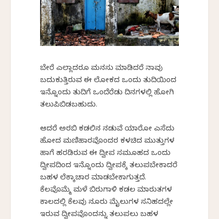
ಬೇರೆ ಎಲ್ಲಾದರೂ ಮನಸು ಮಾಡಿದರೆ ನಾವು
ಬದುಕುತ್ತಿರುವ ಈ ಲೋಕದ ಒಂದು ತುದಿಯಿಂದ
ಇನ್ನೊಂದು ತುದಿಗೆ ಒಂದೆರೆಡು ದಿನಗಳಲ್ಲಿ ಹೋಗಿ
ತಲುಪಿಬಿಡಬಹುದು.
ಆದರೆ ಅರಬಿ ಕಡಲಿನ ನಡುವೆ ಯಾರೋ ಎಸೆದು
ಹೋದ ಮಣಿಹಾರವೊಂದರ ಕಳಚಿದ ಮುತ್ತುಗಳ
ಹಾಗೆ ಹರಡಿರುವ ಈ ದ್ವೀಪ ಸಮೂಹದ ಒಂದು
ದ್ವೀಪದಿಂದ ಇನ್ನೊಂದು ದ್ವೀಪಕ್ಕೆ ತಲುಪಬೇಕಾದರೆ
ಬಹಳ ಲೆಕ್ಕಾಚಾರ ಮಾಡಬೇಕಾಗುತ್ತದೆ.
ಕೆಲವೊಮ್ಮೆ ಮಳೆ ಬಿರುಗಾಳಿ ಕಡಲ ಮಾರುತಗಳ
ಕಾಲದಲ್ಲಿ ಕೆಲವು ನೂರು ಮೈಲುಗಳ ಸನಿಹದಲ್ಲೇ
ಇರುವ ದ್ವೀಪವೊಂದನ್ನು ತಲುಪಲು ಬಹಳ