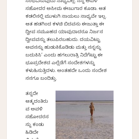
ಸಂಭವಿಸುವುದು ಸಾಧ್ಯವಿಲ್ಲ. ನನ್ನ ಅವಳಿ
ಸಹೋದರ ಅಸೀಮ ಈಜುಗಾರ ಕೂಡಾ. ಆತ
ಕಡಲಿನಲ್ಲಿ ಮುಳುಗಿ ಸಾಯಲು ಸಾಧ್ಯವೇ ಇಲ್ಲ.
ಆತ ಹಡಗಿಂದ ಕಳಚಿ ಬಿದ್ದವನು ಈಜುತ್ತಾ ಈ
ದ್ವೀಪ ಸಮೂಹದ ಯಾವುದಾದರೂ ನಿರ್ಜನ
ದ್ವೀಪವನ್ನು ತಲುಪಿರಬಹುದು. ದಯವಿಟ್ಟು
ಅವನನ್ನು ಹುಡುಕಿಕೊಡಿಡು ಮತ್ತು ನನ್ನನ್ನು
ಬದುಕಿಸಿ’ ಎಂದು ಹಗಲುರಾತ್ರಿ ನಿದ್ದೆಗೆಟ್ಟು ಈ
ಭೂಪ್ರದೇಶದ ಎಲ್ಲೆಡೆಗೆ ಸಂದೇಶಗಳನ್ನು
ಕಳುಹಿಸುತ್ತಿದ್ದಳು. ಅಂತಹದೇ ಒಂದು ಸಂದೇಶ
ನನಗೂ ಬಂದಿತ್ತು.
ತನ್ನದೇ
ಆತ್ಮದಂತಿರು
ವ ಅವಳಿ
ಸಹೋದರನ
ನ್ನು ಕಂಡು
ಹಿಡಿದೇ