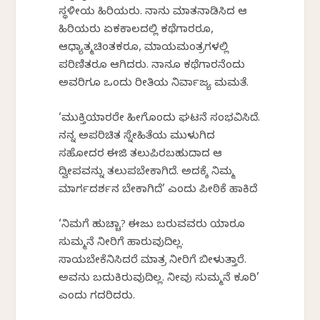
ಸ್ಥಳೀಯ ಹಿರಿಯರು. ನಾನು ಮಾತನಾಡಿಸಿದ ಆ
ಹಿರಿಯರು ಏಕಕಾಲದಲ್ಲಿ ಕಥೆಗಾರರೂ,
ಆಧ್ಯಾತ್ಮಚಿಂತಕರೂ, ಮಾಯಮಂತ್ರಗಳಲ್ಲಿ
ಪರಿಣಿತರೂ ಆಗಿದ್ದರು. ನಾನೂ ಕಥೆಗಾರನೆಂದು
ಅವರಿಗೂ ಒಂದು ರೀತಿಯ ನಿರ್ವಾಜ್ಯ ಮಮತೆ.
‘ಮುಕ್ತಿಯಾರರೇ ಹೀಗೊಂದು ಘಟನೆ ಸಂಭವಿಸಿದೆ.
ನನ್ನ ಅಪರಿಚಿತ ಸ್ನೇಹಿತೆಯ ಮುಳುಗಿದ
ಸಹೋದರ ಈಜಿ ತಲುಪಿರಬಹುದಾದ ಆ
ದ್ವೀಪವನ್ನು ತಲುಪಬೇಕಾಗಿದೆ. ಅದಕ್ಕೆ ನಿಮ್ಮ
ಮಾರ್ಗದರ್ಶನ ಬೇಕಾಗಿದೆ’ ಎಂದು ಪೀಠಿಕೆ ಹಾಕಿದ್ದೆ
‘ನಿಮಗೆ ಹುಚ್ಚಾ? ಈಜು ಬರುವವರು ಯಾರೂ
ಸುಮ್ಮನೆ ನೀರಿಗೆ ಹಾರುವುದಿಲ್ಲ.
ಸಾಯಬೇಕೆನಿಸಿದರೆ ಮಾತ್ರ ನೀರಿಗೆ ಬೀಳುತ್ತಾರೆ.
ಅವನು ಬದುಕಿರುವುದಿಲ್ಲ. ನೀವು ಸುಮ್ಮನೆ ಕೂರಿ’
ಎಂದು ಗದರಿದ್ದರು.