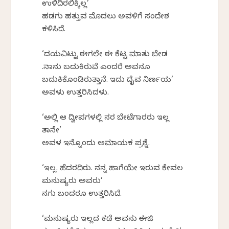
ಉಳಿದಿರಲಿಕ್ಕಿಲ್ಲ’
ಹಡಗು ಹತ್ತುವ ಮೊದಲು ಅವಳಿಗೆ ಸಂದೇಶ
ಕಳಿಸಿದ್ದೆ.
‘ದಯವಿಟ್ಟು ಈಗಲೇ ಈ ಕೆಟ್ಟ ಮಾತು ಬೇಡ
.ನಾನು ಬದುಕಿರುವೆ ಎಂದರೆ ಅವನೂ
ಬದುಕಿಕೊಂಡಿರುತ್ತಾನೆ. ಇದು ದೈವ ನಿರ್ಣಯ’
ಅವಳು ಉತ್ತರಿಸಿದ್ದಳು.
‘ಅಲ್ಲಿ ಆ ದ್ವೀಪಗಳಲ್ಲಿ ನರ ಬೇಟೆಗಾರರು ಇಲ್ಲ
ತಾನೇ’
ಅವಳ ಇನ್ನೊಂದು ಅಮಾಯಕ ಪ್ರಶ್ನೆ.
‘ಇಲ್ಲ. ಹೆದರದಿರು. ನನ್ನ ಹಾಗೆಯೇ ಇರುವ ಕೇವಲ
ಮನುಷ್ಯರು ಅವರು’
ನಗು ಬಂದರೂ ಉತ್ತರಿಸಿದ್ದೆ.
‘ಮನುಷ್ಯರು ಇಲ್ಲದ ಕಡೆ ಅವನು ಈಜಿ