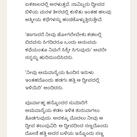
ಏಕಕಾಲದಲ್ಲಿ ಅರಳುತ್ತವೆ. ನಾವಿಬ್ಬರು ದ್ವೀಪದ
ಬಿಳಿಯ ಮರಳ ತೀರದಲ್ಲಿ ಕುಳಿತು ಇಂತಹ ಹಲವು
ಆತ್ಮೀಯ ಕಥೆಗಳನ್ನು ಹಂಚಿಕೊಳ್ಳುತ್ತಿರುತ್ತೇವೆ.
‘ಹಾಗಾದರೆ ನೀವು ಹೋಗಲೇಬೇಕು.ಕಡಲಲ್ಲಿ
ಬಿದ್ದವನು ಸಿಗದಿದ್ದರೂ ಒಂದು ಅನುಪಮ
ಕಥೆಯಂತೂ ನಿಮಗೆ ಸಿಕ್ಕೇ ಸಿಗುವುದು’ ಅವರೇ
ನನ್ನನ್ನು ಹುರಿದುಂಬಿಸಿದ್ದರು.
‘ನೀವು ಅಮವಾಸ್ಯೆಯ ಹಿಂದಿನ ಇರುಳು
ಇಂತಹದೊಂದು ಹಡಗು ಹತ್ತಿ ಆ ದ್ವೀಪದಲ್ಲಿ
ಇಳಿಯಿರಿ’ ಅಂದಿದ್ದರು.
ಪೂರ್ವಾಹ್ನ ಹನ್ನೊಂದರ ಸುಮಾರಿಗೆ
ಅಮವಾಸ್ಯೆಯ ಕಡಲ ಇಳಿತ ಶುರುವಾಗಲು
ತೊಡಗುವುದು. ಅದಕ್ಕೂ ಮೊದಲು ನೀವು ಆ
ದ್ವೀಪ ತಲುಪುವಿರಿ. ಆ ದ್ವೀಪದಿಂದ ಸಣ್ಣದೊಂದು
ದೋಣಿ ಹತ್ತಿ ಅದರ ಬಳಿಯ ಇನ್ನೊಂದು ಸಣ್ಣ