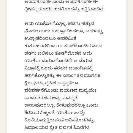
ಅಂದುಕೊಂಡೇ ಎಂದು ಅಂದುಕೊಂಡೇ ಈ
ದ್ವೀಪಕ್ಕೆ ಹೊರಟ ಹಡಗೊಂದನ್ನು ಹತ್ತಿಕೊಂಡಿದ್ದೆ.
ಅದು ಯಾಕೋ ಗೊತ್ತಿಲ್ಲ. ಹಡಗು ಹತ್ತುವ
ಮೊದಲು ಬಲು ಉಲ್ಲಾಸದಿಂದಲೂ, ಬಹಳಷ್ಟು
ಉತ್ಸಾಹದಿಂದಲೂ ಅಪರಿಮಿತ
ಕುತೂಹಲಗಳಿಂದಲೂ ತುಂಬಿಕೊಂಡಿದ್ದ ನಾನು
ಹಡಗು ಚಲಿಸಲು ತೊಡಗಿದೊಡನೆ ಅದು
ಯಾಕೋ ದುಗುಡಗೊಂಡಿದ್ದೆ. ಆ ದುಗುಡ
ನಿಧಾನಕ್ಕೆ ಒಂದು ತರಹದ ಏಕಾಂಗಿತನಕ್ಕೆ
ತಿರುಗಿಕೊಳ್ಳುತಿತ್ತು. ಈ ಏಕಾಂಗಿತನ ಮಾನಸಿಕ
ಕ್ಷೋಭೆಗೂ, ದೈಹಿಕ ಅಸ್ವಸ್ಥತೆಗೂ
ಪರಿವರ್ತನೆಗೊಂಡು ಪಯಣದ ಮದ್ಯೆಯೇ
ಒಂದು ತರಹದ ಅನ್ಯ ಮನಸ್ಕತೆ.
ಕಾಣುವುದರಲ್ಲೂ, ಕೇಳುವುದರಲ್ಲೂ ಒಂದು
ತೆರನಾದ ವಿಹ್ವಲತೆ. ಯಾಕೋ ಜಗತ್ತೇ
ಕೊನೆಯಾಗುತ್ತಿರುವಂತೆ ಅನಿಸತೊಡಗಿತ್ತು..
ಹಿಮಾಲಯದ ಶ್ವೇತ ಪರ್ವತ ಶಿಖರಗಳ