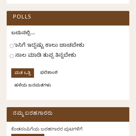
POLLS
ಬದುಕಿನಲ್ಲಿ....
ಹಾಸಿಗೆ ಇದ್ದಷ್ಟು ಕಾಲು ಚಾಚಬೇಕು
ಸಾಲ ಮಾಡಿ ತುಪ್ಪ ತಿನ್ನಬೇಕು
ಫಲಿತಾಂಶ
ಹಳೆಯ ಜನಮತಗಳು
ನಮ್ಮ ಬರಹಗಾರರು
ಕೆಂಡಸಂಪಿಗೆಯ ಬರಹಗಾರರ ಪುಟಗಳಿಗೆ