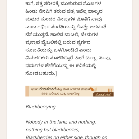
ಕಾಗೆ, ಸತ್ತ ಶರೀರಕ್ಕೆ ಮುಕುರುವ ನೊಣಗಳ
ಹಿಂಡು ನೆನಪಿಗೆ ತರುವ ಚಿತ್ರ ಇವೆಲ್ಲ ಬಾಲ್ಯದ
ಮಧುರ ಸುಂದರ ನೆನಪುಗಳ ಜೊತೆಗೆ ಸಾವು
ಎಂಬ ಗಭೀರ ಸಂಗತಿಯನ್ನು ಗೊತ್ತೇ ಆಗದಂತೆ
ಬೆಸೆಯುತ್ತವೆ. ಹಾಲಿನ ಬಾಟಲಿ, ಜೇನುಗಳ
ಪ್ರಸ್ತಾಪ ಬೈಬಲಿನಲ್ಲಿ ಬರುವ ಸ್ವರ್ಗದ
ಸೂಚನೆಯನ್ನು ಒಳಗೊಂಡಿದೆ ಎಂದು
ವಿಮರ್ಶಕರು ಸೂಚಿಸಿದ್ದಾರೆ. ಹೀಗೆ ಬಾಲ್ಯ, ಸಾವು,
ಧರ್ಮಗಳ ಹೆಣಿಗೆಯನ್ನು ಈ ಕವಿತೆಯಲ್ಲಿ
ನೋಡಬಹುದು.]
Blackberrying
Nobody in the lane, and nothing,
nothing but blackberries,
Blackberries on either side, though on