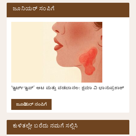
ಜೂನಿಯರ್ ಸಂಪಿಗೆ
‘ಸ್ಟಾರ್ಟ್ ಸ್ಟಾಪ್’ ಆಟ ಮತ್ತು ವಡಬಾನಲ: ಕ್ಷಮಾ ವಿ ಭಾನುಪ್ರಕಾಶ್
ಜೂನಿಯರ್ ಸಂಪಿಗೆ
ಕುಳಿತಲ್ಲೇ ಬರೆದು ನಮಗೆ ಸಲ್ಲಿಸಿ