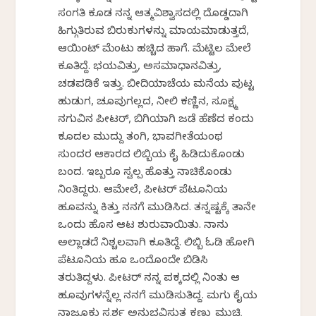
ಸಂಗತಿ ಕೂಡ ನನ್ನ ಆತ್ಮವಿಶ್ವಾಸದಲ್ಲಿ ದೊಡ್ಡದಾಗಿ
ಹಿಗ್ಗುತಿರುವ ಬಿರುಕುಗಳನ್ನು ಮಾಯಮಾಡುತ್ತದೆ,
ಆಯಿಂಟ್ ಮೆಂಟು ಹಚ್ಚಿದ ಹಾಗೆ. ಮೆಟ್ಟಿಲ ಮೇಲೆ
ಕೂತಿದ್ದೆ. ಭಯವಿತ್ತು, ಅಸಮಾಧಾನವಿತ್ತು,
ಚಡಪಡಿಕೆ ಇತ್ತು. ಬೀದಿಯಾಚೆಯ ಮನೆಯ ಪುಟ್ಟ
ಹುಡುಗ, ಚೂಪುಗಲ್ಲದ, ನೀಲಿ ಕಣ್ಣಿನ, ಸೂಕ್ಷ್ಮ
ನಗುವಿನ ಪೀಟರ್, ಬಿಗಿಯಾಗಿ ಜಡೆ ಹೆಣೆದ ಕಂದು
ಕೂದಲ ಮುದ್ದು ತಂಗಿ, ಭಾವಗೀತೆಯಂಥ
ಸುಂದರ ಆಕಾರದ ಲಿಬ್ಬಿಯ ಕೈ ಹಿಡಿದುಕೊಂಡು
ಬಂದ. ಇಬ್ಬರೂ ಸ್ವಲ್ಪ ಹೊತ್ತು ನಾಚಿಕೊಂಡು
ನಿಂತಿದ್ದರು. ಆಮೇಲೆ, ಪೀಟರ್ ಪೆಟೂನಿಯ
ಹೂವನ್ನು ಕಿತ್ತು ನನಗೆ ಮುಡಿಸಿದ. ತನ್ನಷ್ಟಕ್ಕೆ ತಾನೇ
ಒಂದು ಹೊಸ ಆಟ ಶುರುವಾಯಿತು. ನಾನು
ಅಲ್ಲಾಡದೆ ನಿಶ್ಚಲವಾಗಿ ಕೂತಿದ್ದೆ. ಲಿಬ್ಬಿ ಓಡಿ ಹೋಗಿ
ಪೆಟೂನಿಯ ಹೂ ಒಂದೊಂದೇ ಬಿಡಿಸಿ
ತರುತಿದ್ದಳು. ಪೀಟರ್ ನನ್ನ ಪಕ್ಕದಲ್ಲಿ ನಿಂತು ಆ
ಹೂವುಗಳನ್ನೆಲ್ಲ ನನಗೆ ಮುಡಿಸುತಿದ್ದ. ಮಗು ಕೈಯ
ನಾಜೂಕು ಸ್ಪರ್ಶ ಅನುಭವಿಸುತ್ತ ಕಣ್ಣು ಮುಚ್ಚಿ