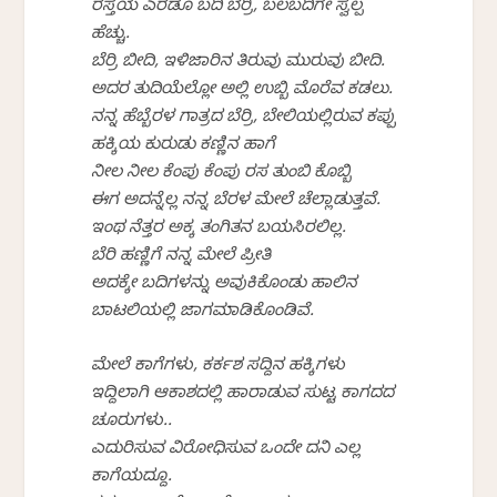
ರಸ್ತೆಯ ಎರಡೂ ಬದಿ ಬೆರ್ರಿ, ಬಲಬದಿಗೇ ಸ್ವಲ್ಪ
ಹೆಚ್ಚು.
ಬೆರ್ರಿ ಬೀದಿ, ಇಳಿಜಾರಿನ ತಿರುವು ಮುರುವು ಬೀದಿ.
ಅದರ ತುದಿಯೆಲ್ಲೋ ಅಲ್ಲಿ ಉಬ್ಬಿ ಮೊರೆವ ಕಡಲು.
ನನ್ನ ಹೆಬ್ಬೆರಳ ಗಾತ್ರದ ಬೆರ್ರಿ, ಬೇಲಿಯಲ್ಲಿರುವ ಕಪ್ಪು
ಹಕ್ಕಿಯ ಕುರುಡು ಕಣ್ಣಿನ ಹಾಗೆ
ನೀಲ ನೀಲ ಕೆಂಪು ಕೆಂಪು ರಸ ತುಂಬಿ ಕೊಬ್ಬಿ
ಈಗ ಅದನ್ನೆಲ್ಲ ನನ್ನ ಬೆರಳ ಮೇಲೆ ಚೆಲ್ಲಾಡುತ್ತವೆ.
ಇಂಥ ನೆತ್ತರ ಅಕ್ಕ ತಂಗಿತನ ಬಯಸಿರಲಿಲ್ಲ.
ಬೆರಿ ಹಣ್ಣಿಗೆ ನನ್ನ ಮೇಲೆ ಪ್ರೀತಿ
ಅದಕ್ಕೇ ಬದಿಗಳನ್ನು ಅವುಕಿಕೊಂಡು ಹಾಲಿನ
ಬಾಟಲಿಯಲ್ಲಿ ಜಾಗಮಾಡಿಕೊಂಡಿವೆ.
ಮೇಲೆ ಕಾಗೆಗಳು, ಕರ್ಕಶ ಸದ್ದಿನ ಹಕ್ಕಿಗಳು
ಇದ್ದಿಲಾಗಿ ಆಕಾಶದಲ್ಲಿ ಹಾರಾಡುವ ಸುಟ್ಟ ಕಾಗದದ
ಚೂರುಗಳು..
ಎದುರಿಸುವ ವಿರೋಧಿಸುವ ಒಂದೇ ದನಿ ಎಲ್ಲ
ಕಾಗೆಯದ್ದೂ.