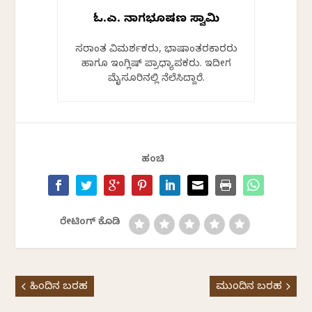
ಓ.ಎಲ್. ನಾಗಭೂಷಣ ಸ್ವಾಮಿ
ಹೆಸರಾಂತ ವಿಮರ್ಶಕರು, ಭಾಷಾಂತರಕಾರರು
ಹಾಗೂ ಇಂಗ್ಲಿಷ್ ಪ್ರಾಧ್ಯಾಪಕರು. ಇದೀಗ
ಮೈಸೂರಿನಲ್ಲಿ ನೆಲೆಸಿದ್ದಾರೆ.
ಹಂಚಿ
ರೇಟಿಂಗ್ ಕೊಡಿ
ಹಿಂದಿನ ಬರಹ
ಮುಂದಿನ ಬರಹ