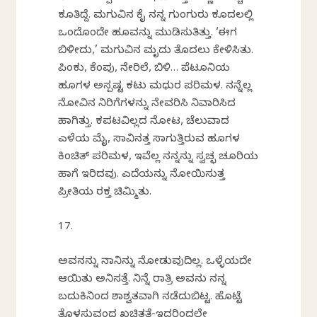
ಕೂತಿದ್ದೆ. ಮಗುವಿನ ಕೈ ನನ್ನ ಗುಂಗುರು ಕೂದಲಲ್ಲಿ
ಒಂದೊಂದೇ ಹೂವನ್ನು ಮುಡಿಸುತಿತ್ತು. ‘ಈಗ
ಬಿಳೀದು,’ ಮಗುವಿನ ಮೃದು ತೊದಲು ಕೇಳಿಸಿತು.
ಪಿಂಕು, ಕೆಂಪು, ನೇರಿಲೆ, ಬಿಳಿ… ಪೆಟೂನಿಯ
ಹೂಗಳ ಅಸ್ಪಷ್ಟ ಕಟು ಮಧುರ ಪರಿಮಳ. ನನ್ನೆಲ್ಲ
ನೋವಿನ ನಿರಿಗೆಗಳನ್ನು ನೇವರಿಸಿ ನಿವಾರಿಸಿದ
ಹಾಗಿತ್ತು. ಕಪಟವಿಲ್ಲದ ನೋಟ, ಚೆಲುವಾದ
ಎಳೆಯ ಮೈ, ಸಾವಿನತ್ತ ಸಾಗುತ್ತಿರುವ ಹೂಗಳ
ಕಿಂಚಿತ್ ಪರಿಮಳ, ಇವೆಲ್ಲ ನನ್ನನ್ನು ಸ್ವಚ್ಛ ಚೂರಿಯ
ಹಾಗೆ ಇರಿದವು. ಎದೆಯನ್ನು ನೋಯಿಸುತ್ತ
ಪ್ರೀತಿಯ ರಕ್ತ ಚಿಮ್ಮಿತು.
17.
ಅವನನ್ನು ನಾನಿನ್ನು ನೋಡುವುದಿಲ್ಲ. ಒಳ್ಳೆಯದೇ
ಆಯಿತು ಅನಿಸತ್ತೆ. ನಿನ್ನೆ ರಾತ್ರಿ ಅವನು ನನ್ನ
ಬದುಕಿನಿಂದ ಶಾಶ್ವತವಾಗಿ ನಡೆದುಬಿಟ್ಟ. ಹೊಟ್ಟೆ
ತೊಳಸುವಂಥ ಖಚಿತತೆ-ಇದರಿಂದಲೇ