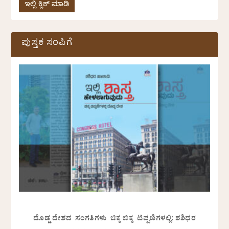
ಇಲ್ಲಿ ಕ್ಲಿಕ್ ಮಾಡಿ
ಪುಸ್ತಕ ಸಂಪಿಗೆ
ದೊಡ್ಡ ದೇಶದ ಸಂಗತಿಗಳು ಚಿಕ್ಕ ಚಿಕ್ಕ ಟಿಪ್ಪಣಿಗಳಲ್ಲಿ: ಶಶಿಧರ