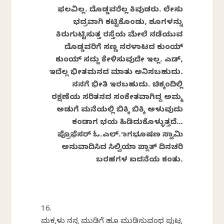
ಫಲವಿಲ್ಲ
.
ದೊಡ್ಡವರೆಲ್ಲ
ಕಿವುಡರು
.
ಲೇಸು
ಭದ್ರವಾಗಿ
ಕಟ್ಟಿಕೊಂಡು
,
ಶೂಗಳನ್ನು
ಕಿರುಗುಟ್ಟಿಸುತ್ತ
ರಸ್ತೆಯ
ಮೇಲೆ
ನಡೆಯುವ
ದೊಡ್ಡವರಿಗೆ
ಸಣ್ಣ
ನರಳಾಟದ
ಕುಂಯ್
ಕುಂಯ್
ಸದ್ದು
ಕೇಳಿಸುವುದೇ
ಇಲ್ಲ
.
ಎಡ್
,
ಇದೆಲ್ಲ
ಭೀತಮನದ
ಮಾತು
ಅನಿಸಬಹುದು
.
ನನಗೆ
ಭೀತಿ
ಇರಬಹುದು
.
ಚಿಕ್ಕಂದಿಲ್ಲಿ
ರಕ್ಷಣೆಯ
ಸರಿತನದ
ಸಂಕೇತವಾಗಿದ್ದ
ಅಮ್ಮ
ಅಡುಗೆ
ಮನೆಯಲ್ಲಿ
ಬಿಕ್ಕಿ
ಬಿಕ್ಕಿ
ಅಳುವುದು
ಕಂಡಾಗ
ಭಯ
ಹಿಡಿದುಕೊಳ್ಳುತ್ತದೆ
…
ಪ್ರೊಫೆಸರ್
ಓ
.
ಎಲ್
.
ನಾಗಭೂಷಣ
ಸ್ವಾಮಿ
ಅನುವಾದಿಸಿದ
ಸಿಲ್ವಿಯಾ
ಪ್ಲಾತ್
ದಿನಚರಿ
ಬರಹಗಳ
ಐದನೆಯ
ಕಂತು
.
16.
ಮಕ್ಕಳು ನನ್ನ ಮುಡಿಗೆ ಹೂ ಮುಡಿಸುವಂಥ ಪುಟ್ಟ