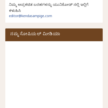
ನಿಮ್ಮ ಅಪ್ರಕಟಿತ ಬರಹಗಳನ್ನು ಯುನಿಕೋಡ್ ನಲ್ಲಿ ಇಲ್ಲಿಗೆ
ಕಳುಹಿಸಿ
editor@kendasampige.com
ನಮ್ಮ ಸೋಷಿಯಲ್‌ ಮೀಡಿಯಾ