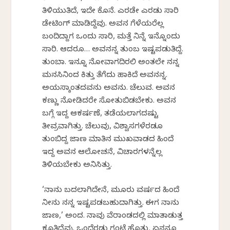
ತಿಳಿಯುತಿದೆ, ಇದೇ ಕೊನೆ. ಎರಡೇ ಎರಡು ಸಾರಿ
ಡೇಟಿಂಗ್ ಮಾಡಿದ್ದೆವು. ಅವನ ಗೆಳೆಯರೆಲ್ಲ
ಬಂದಿದ್ದಾಗ ಒಂದು ಸಾರಿ, ಮತ್ತೆ ನಿನ್ನೆ ಇನ್ನೊಂದು
ಸಾರಿ. ಆದರೂ… ಅವನನ್ನ ತುಂಬ ಇಷ್ಟಪಡುತಿದ್ದೆ.
ತುಂಬಾ. ಇನ್ನೂ ನೋವಾಗದಿರಲಿ ಅಂತಲೇ ನನ್ನ
ಮನಸಿನಿಂದ ಕಿತ್ತು ತೆಗೆದು ಹಾಕಿದೆ ಅವನನ್ನ.
ಅಯಸ್ಕಾಂತದವನು ಅವನು. ಚೆಲುವ. ಅವನ
ಕಣ್ಣು ನೋಡಿದರೇ ಸೋತುಬಿಡಬೇಕು. ಅವನ
ಬಗ್ಗೆ ಇದ್ದ ಆಕರ್ಷಣೆ, ತಡೆಯಲಾಗದಷ್ಟು
ತೀವ್ರವಾಗಿತ್ತು. ಚೆಲುವು, ವಿಶ್ವಾಸಗಳೆರಡೂ
ತುಂಬಿದ್ದ ಜಾಣ ಮಾತಿನ ಮುಖವಾಡದ ಹಿಂದೆ
ಇದ್ದ ಅವನ ಆಲೋಚನೆ, ವಿಚಾರಗಳನ್ನೆಲ್ಲ
ತಿಳಿಯಬೇಕು ಅನಿಸಿತ್ತು.
‘ನಾನು ಬದಲಾಗಿದೇನೆ, ಮೂರು ವರ್ಷದ ಹಿಂದೆ
ನೀನು ನನ್ನ ಇಷ್ಟಪಡಬಹುದಾಗಿತ್ತು. ಈಗ ನಾನು
ಜಾಣ,’ ಅಂದ. ನಾವು ವೆರಾಂಡದಲ್ಲಿ ಮಾತಾಡುತ್ತ
ಕೂತಿದ್ದೆವು. ಒಂದೆರಡು ಗಂಟೆ ಹೊತ್ತು. ಏನನ್ನೂ