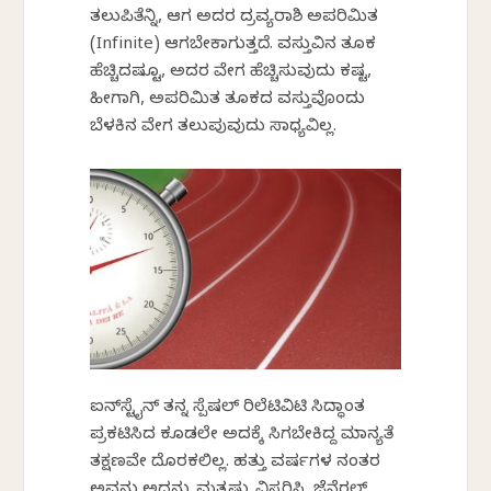
ತಲುಪಿತೆನ್ನಿ, ಆಗ ಅದರ ದ್ರವ್ಯರಾಶಿ ಅಪರಿಮಿತ
(Infinite) ಆಗಬೇಕಾಗುತ್ತದೆ. ವಸ್ತುವಿನ ತೂಕ
ಹೆಚ್ಚಿದಷ್ಟೂ, ಅದರ ವೇಗ ಹೆಚ್ಚಿಸುವುದು ಕಷ್ಟ,
ಹೀಗಾಗಿ, ಅಪರಿಮಿತ ತೂಕದ ವಸ್ತುವೊಂದು
ಬೆಳಕಿನ ವೇಗ ತಲುಪುವುದು ಸಾಧ್ಯವಿಲ್ಲ.
ಐನ್‌ಸ್ಟೈನ್ ತನ್ನ ಸ್ಪೆಷಲ್ ರಿಲೆಟಿವಿಟಿ ಸಿದ್ಧಾಂತ
ಪ್ರಕಟಿಸಿದ ಕೂಡಲೇ ಅದಕ್ಕೆ ಸಿಗಬೇಕಿದ್ದ ಮಾನ್ಯತೆ
ತಕ್ಷಣವೇ ದೊರಕಲಿಲ್ಲ. ಹತ್ತು ವರ್ಷಗಳ ನಂತರ