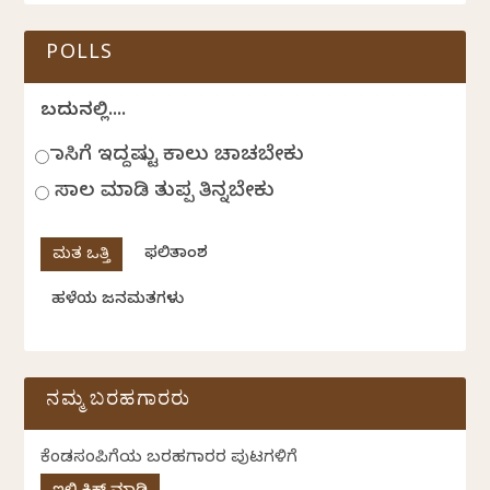
POLLS
ಬದುಕಿನಲ್ಲಿ....
ಹಾಸಿಗೆ ಇದ್ದಷ್ಟು ಕಾಲು ಚಾಚಬೇಕು
ಸಾಲ ಮಾಡಿ ತುಪ್ಪ ತಿನ್ನಬೇಕು
ಫಲಿತಾಂಶ
ಹಳೆಯ ಜನಮತಗಳು
ನಮ್ಮ ಬರಹಗಾರರು
ಕೆಂಡಸಂಪಿಗೆಯ ಬರಹಗಾರರ ಪುಟಗಳಿಗೆ