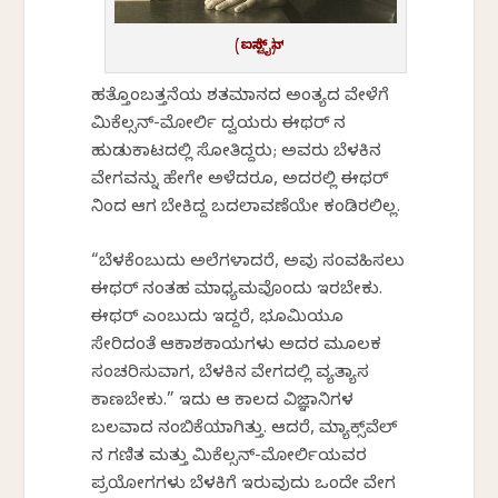
(ಐನ್‌ಸ್ಟೈನ್)
ಹತ್ತೊಂಬತ್ತನೆಯ ಶತಮಾನದ ಅಂತ್ಯದ ವೇಳೆಗೆ
ಮಿಕೆಲ್ಸನ್-ಮೋರ್ಲಿ ದ್ವಯರು ಈಥರ್‌ ನ
ಹುಡುಕಾಟದಲ್ಲಿ ಸೋತಿದ್ದರು; ಅವರು ಬೆಳಕಿನ
ವೇಗವನ್ನು ಹೇಗೇ ಅಳೆದರೂ, ಅದರಲ್ಲಿ ಈಥರ್‌
ನಿಂದ ಆಗ ಬೇಕಿದ್ದ ಬದಲಾವಣೆಯೇ ಕಂಡಿರಲಿಲ್ಲ.
“ಬೆಳಕೆಂಬುದು ಅಲೆಗಳಾದರೆ, ಅವು ಸಂವಹಿಸಲು
ಈಥರ್‌ ನಂತಹ ಮಾಧ್ಯಮವೊಂದು ಇರಬೇಕು.
ಈಥರ್ ಎಂಬುದು ಇದ್ದರೆ, ಭೂಮಿಯೂ
ಸೇರಿದಂತೆ ಆಕಾಶಕಾಯಗಳು ಅದರ ಮೂಲಕ
ಸಂಚರಿಸುವಾಗ, ಬೆಳಕಿನ ವೇಗದಲ್ಲಿ ವ್ಯತ್ಯಾಸ
ಕಾಣಬೇಕು.” ಇದು ಆ ಕಾಲದ ವಿಜ್ಞಾನಿಗಳ
ಬಲವಾದ ನಂಬಿಕೆಯಾಗಿತ್ತು. ಆದರೆ, ಮ್ಯಾಕ್ಸ್‌ವೆಲ್‌
ನ ಗಣಿತ ಮತ್ತು ಮಿಕೆಲ್ಸನ್-ಮೋರ್ಲಿಯವರ
ಪ್ರಯೋಗಗಳು ಬೆಳಕಿಗೆ ಇರುವುದು ಒಂದೇ ವೇಗ