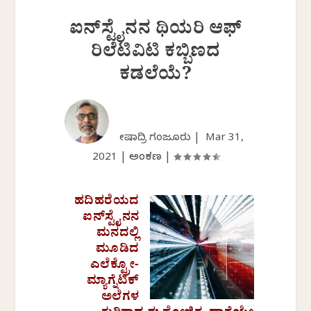
ಐನ್‌ಸ್ಟೈನನ ಥಿಯರಿ ಆಫ್
ರಿಲೆಟಿವಿಟಿ ಕಬ್ಬಿಣದ
ಕಡಲೆಯೆ?
ಶೇಷಾದ್ರಿ ಗಂಜೂರು |
Mar 31,
2021
|
ಅಂಕಣ
|
ಹದಿಹರೆಯದ
ಐನ್‌ಸ್ಟೈನನ
ಮನದಲ್ಲಿ
ಮೂಡಿದ
ಎಲೆಕ್ಟ್ರೋ-
ಮ್ಯಾಗ್ನೆಟಿಕ್
ಅಲೆಗಳ