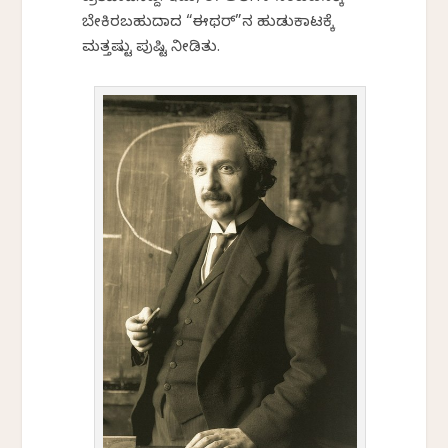
ಬೇಕಿರಬಹುದಾದ “ಈಥರ್”ನ ಹುಡುಕಾಟಕ್ಕೆ
ಮತ್ತಷ್ಟು ಪುಷ್ಟಿ ನೀಡಿತು.