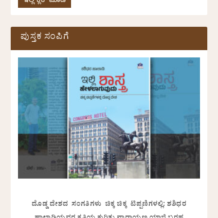
ಇಲ್ಲಿ ಕ್ಲಿಕ್ ಮಾಡಿ
ಪುಸ್ತಕ ಸಂಪಿಗೆ
ದೊಡ್ಡ ದೇಶದ ಸಂಗತಿಗಳು ಚಿಕ್ಕ ಚಿಕ್ಕ ಟಿಪ್ಪಣಿಗಳಲ್ಲಿ: ಶಶಿಧರ