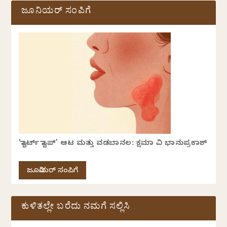
ಜೂನಿಯರ್ ಸಂಪಿಗೆ
‘ಸ್ಟಾರ್ಟ್ ಸ್ಟಾಪ್’ ಆಟ ಮತ್ತು ವಡಬಾನಲ: ಕ್ಷಮಾ ವಿ ಭಾನುಪ್ರಕಾಶ್
ಜೂನಿಯರ್ ಸಂಪಿಗೆ
ಕುಳಿತಲ್ಲೇ ಬರೆದು ನಮಗೆ ಸಲ್ಲಿಸಿ