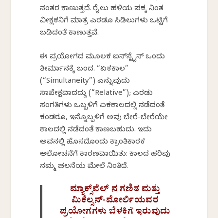
ನಂತರ ಕಾಣುತ್ತದೆ. ರೈಲು ಹಳಿಯ ಪಕ್ಕ ನಿಂತ
ವೀಕ್ಷಕನಿಗೆ ಮಾತ್ರ ಎರಡೂ ಸಿಡಿಲುಗಳು ಒಟ್ಟಿಗೆ
ಬಡಿದಂತೆ ಕಾಣುತ್ತವೆ.
ಈ ಪ್ರಯೋಗದ ಮೂಲಕ ಐನ್‌ಸ್ಟೈನ್ ಒಂದು
ತೀರ್ಮಾನಕ್ಕೆ ಬಂದ. “ಏಕಕಾಲ”
(“Simultaneity”) ಎನ್ನುವುದು
ಸಾಪೇಕ್ಷವಾದದ್ದು (“Relative”); ಎರಡು
ಸಂಗತಿಗಳು ಒಬ್ಬಳಿಗೆ ಏಕಕಾಲದಲ್ಲಿ ನಡೆದಂತೆ
ಕಂಡರೂ, ಇನ್ನೊಬ್ಬಳಿಗೆ ಅವು ಬೇರೆ-ಬೇರೆಯೇ
ಕಾಲದಲ್ಲಿ ನಡೆದಂತೆ ಕಾಣಬಹುದು. ಇದು
ಅವನಲ್ಲಿ ಹೊಸದೊಂದು ಕ್ರಾಂತಿಕಾರಕ
ಆಲೋಚನೆಗೆ ಕಾರಣವಾಯಿತು: ಕಾಲದ ಹರಿವು
ನಮ್ಮ ಚಲನೆಯ ಮೇಲೆ ನಿಂತಿದೆ.
ಮ್ಯಾಕ್ಸ್‌ವೆಲ್‌ ನ ಗಣಿತ ಮತ್ತು
ಮಿಕೆಲ್ಸನ್-ಮೋರ್ಲಿಯವರ
ಪ್ರಯೋಗಗಳು ಬೆಳಕಿಗೆ ಇರುವುದು