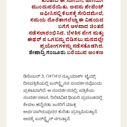
ಕುರಿತಾದ ಈ ಸೋಜಿಗ, ಹಾಗೆಯೇ
ಮುಂದುವರೆಯಿತು. ಅವನು ಪೇಟೆಂಟ್
ಆಫೀಸಿನಲ್ಲಿ ಕೆಲಸಕ್ಕೆ ಸೇರಿದಮೇಲೆ,
ಸಮಯ ದೊರೆತಾಗಲೆಲ್ಲಾ ಈ ವಿಷಯದ
ಬಗೆಗೆ ಆಳವಾದ ಚಿಂತನೆ
ನಡೆಸಲಾರಂಭಿಸಿದ. ಬೆಳಕಿನ ವೇಗ ಮತ್ತು
ಈಥರ್‌ ನ ಒಗಟನ್ನು ಬಿಡಿಸಲು ಮನದಲ್ಲೇ
ಪ್ರಯೋಗಗಳನ್ನು ನಡೆಸತೊಡಗಿದ.
ಶೇಷಾದ್ರಿ ಗಂಜೂರು
ಬರೆಯುವ ಅಂಕಣ
ಡಿಸೆಂಬರ್ ೨, ೧೯೧೯ರ ನ್ಯೂಯಾರ್ಕ್ ಟೈಮ್ಸ್
ದಿನಪತ್ರಿಕೆಯಲ್ಲಿ ಐನ್‌ಸ್ಟೈನನ ಸಂದರ್ಶನವೊಂದು
ಪ್ರಕಟವಾಗಿದೆ. ಆ ಸಂದರ್ಶನದಲ್ಲಿ, ಪತ್ರಿಕೆಯ
ಸಂದರ್ಶನಕಾರ, ರಿಲೆಟಿವಿಟಿ ಥಿಯರಿ ಪ್ರಪಂಚದಲ್ಲಿ
ಕೇವಲ ಹನ್ನೆರಡು ಜನರಿಗೆ ಮಾತ್ರ
ಅರ್ಥವಾಗಿರುವುದರ ಕುರಿತು ಪ್ರಸ್ತಾಪಿಸುತ್ತಾನೆ.
ಅದಕ್ಕೆ ಐನ್‌ಸ್ಟೈನ್ ನಗುತ್ತಾನೆ.