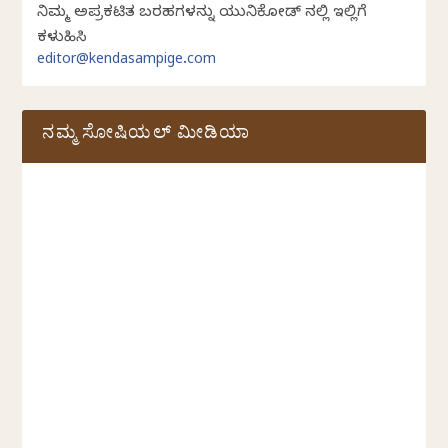
ನಿಮ್ಮ ಅಪ್ರಕಟಿತ ಬರಹಗಳನ್ನು ಯುನಿಕೋಡ್ ನಲ್ಲಿ ಇಲ್ಲಿಗೆ
ಕಳುಹಿಸಿ
editor@kendasampige.com
ನಮ್ಮ ಸೋಷಿಯಲ್‌ ಮೀಡಿಯಾ