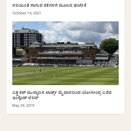
ನದಿಯಂತೆ ಸಾಗುವ ಕತೆಗಳಿಗೆ ಮೂಲದ ಹಂಗೇಕೆ
October 14, 2021
ವಿಶ್ವ ಕಪ್ ಮುನ್ನಾದಿನ ಲಾರ್ಡ್ಸ್ ಮೈದಾನದಿಂದ:ಯೋಗೀಂದ್ರ ಬರೆವ
ಇಂಗ್ಲೆಂಡ್ ಲೆಟರ್
May 29, 2019