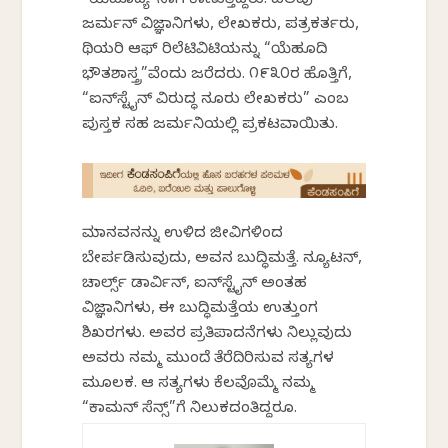
“ಯೆಹೂದ್ಯ”ನಾಗಿ ಕಾಣುತ್ತಿದ್ದರು. ಹಲವು
ಜರ್ಮನ್ ವಿಜ್ಞಾನಿಗಳು, ಲೇಖಕರು, ಪತ್ರಕರ್ತರು,
ಥಿಯರಿ ಆಫ್ ರಿಲೆಟಿವಿಟಿಯನ್ನು “ಯೆಹೂದಿ
ಭೌತಶಾಸ್ತ್ರ”ವೆಂದು ಜರೆದರು. ೧೯೩೦ರ ಹೊತ್ತಿಗೆ,
“ಐನ್‌ಸ್ಟೈನ್ ವಿರುದ್ಧ ನೂರು ಲೇಖಕರು” ಎಂಬ
ಪುಸ್ತಕ ಸಹ ಜರ್ಮನಿಯಲ್ಲಿ ಪ್ರಕಟವಾಯಿತು.
ಮಾನವನನ್ನು ಉಳಿದ ಜೀವಿಗಳಿಂದ
ಬೇರ್ಪಡಿಸುವುದು, ಅವನ ಬುದ್ಧಿಮತ್ತೆ. ನ್ಯೂಟನ್‌,
ಚಾರ್ಲ್ಸ್ ಡಾರ್ವಿನ್, ಐನ್‌ಸ್ಟೈನ್ ಅಂತಹ
ವಿಜ್ಞಾನಿಗಳು, ಈ ಬುದ್ಧಿಮತ್ತೆಯ ಉತ್ತುಂಗ
ಶಿಖರಗಳು. ಅವರ ಪ್ರತಿಪಾದನೆಗಳು ನಿಲ್ಲುವುದು
ಅವರು ನಮ್ಮ ಮುಂದೆ ತೆರೆದಿರಿಸುವ ಸತ್ಯಗಳ
ಮೂಲಕ. ಆ ಸತ್ಯಗಳು ಕೆಲವೊಮ್ಮೆ ನಮ್ಮ
“ಕಾಮನ್ ಸೆನ್ಸ್”ಗೆ ನಿಲುಕದಂತಿದ್ದರೂ.