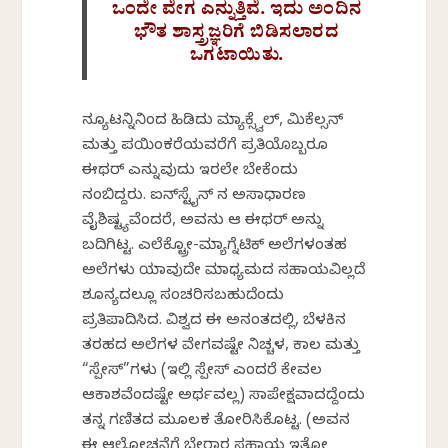
ಒಂದೇ ವೇಗ ಎನ್ನುತ್ತಿವೆ. ಇದು ಅಂದಿನ
ಭೌತ ಶಾಸ್ತ್ರಜ್ಞರಿಗೆ ಬಿಡಿಸಲಾರದ
ಒಗಟಾಯಿತು.
ನ್ಯೂಟನ್ನಿನಿಂದ ಹಿಡಿದು ಮ್ಯಾಕ್ಸ್ವೆಲ್, ಮಿಕೆಲ್ಸನ್
ಮತ್ತು ಪಯಿಂಕರೆಯವರೆಗೆ ಪ್ರತಿಯೊಬ್ಬರೂ
ಈಥರ್ ಎನ್ನುವುದು ಇರಲೇ ಬೇಕೆಂದು
ನಂಬಿದ್ದರು. ಐನ್‌ಸ್ಟೈನ್‌ ನ ಅಸಾಧಾರಣ
ವೈಶಿಷ್ಟ್ಯವೆಂದರೆ, ಅವನು ಆ ಈಥರ್ ಅನ್ನು
ಬದಿಗಿಟ್ಟ. ಎಲೆಕ್ಟ್ರೋ-ಮ್ಯಾಗ್ನೆಟಿಕ್ ಅಲೆಗಳಂತಹ
ಅಲೆಗಳು ಯಾವುದೇ ಮಾಧ್ಯಮದ ಸಹಾಯವಿಲ್ಲದೆ
ಶೂನ್ಯದಲ್ಲೂ ಸಂಚರಿಸಬಹುದೆಂದು
ಪ್ರತಿಪಾದಿಸಿದ. ವಿಶ್ವದ ಈ ಅನಂತದಲ್ಲಿ, ಬೆಳಕಿನ
ತರಹದ ಅಲೆಗಳ ವೇಗವಷ್ಟೇ ನಿಚ್ಚಳ, ಕಾಲ ಮತ್ತು
“ಸ್ಪೇಸ್”ಗಳು (ಇಲ್ಲಿ ಸ್ಪೇಸ್ ಎಂದರೆ ಕೇವಲ
ಆಕಾಶವೆಂದಷ್ಟೇ ಅರ್ಥವಲ್ಲ) ಸಾಪೇಕ್ಷವಾದದ್ದೆಂದು
ತನ್ನ ಗಣಿತದ ಮೂಲಕ ತೋರಿಸಿಕೊಟ್ಟ. (ಅವನ
ಈ ಆಲೋಚನೆಗೆ ಬೇರಾರ ಸಹಾಯ ಇತ್ತೋ