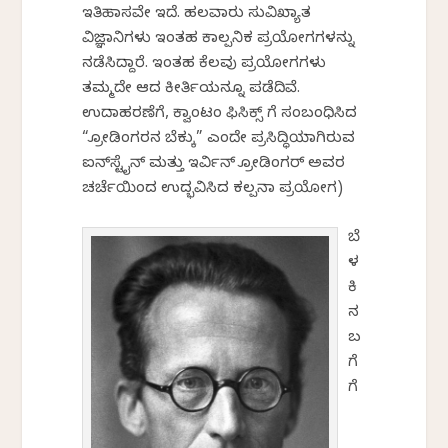
ಇತಿಹಾಸವೇ ಇದೆ. ಹಲವಾರು ಸುವಿಖ್ಯಾತ
ವಿಜ್ಞಾನಿಗಳು ಇಂತಹ ಕಾಲ್ಪನಿಕ ಪ್ರಯೋಗಗಳನ್ನು
ನಡೆಸಿದ್ದಾರೆ. ಇಂತಹ ಕೆಲವು ಪ್ರಯೋಗಗಳು
ತಮ್ಮದೇ ಆದ ಕೀರ್ತಿಯನ್ನೂ ಪಡೆದಿವೆ.
ಉದಾಹರಣೆಗೆ, ಕ್ವಾಂಟಂ ಫಿಸಿಕ್ಸ್‌ ಗೆ ಸಂಬಂಧಿಸಿದ
“ಶ್ರೋಡಿಂಗರನ ಬೆಕ್ಕು” ಎಂದೇ ಪ್ರಸಿದ್ಧಿಯಾಗಿರುವ
ಐನ್‌ಸ್ಟೈನ್ ಮತ್ತು ಇರ್ವಿನ್ ಶ್ರೋಡಿಂಗರ್ ಅವರ
ಚರ್ಚೆಯಿಂದ ಉದ್ಭವಿಸಿದ ಕಲ್ಪನಾ ಪ್ರಯೋಗ)
ಬೆ
ಳ
ಕಿ
ನ
ಬ
ಗೆ
ಗೆ