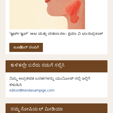
‘ಸ್ಟಾರ್ಟ್ ಸ್ಟಾಪ್’ ಆಟ ಮತ್ತು ವಡಬಾನಲ: ಕ್ಷಮಾ ವಿ ಭಾನುಪ್ರಕಾಶ್
ಜೂನಿಯರ್ ಸಂಪಿಗೆ
ಕುಳಿತಲ್ಲೇ ಬರೆದು ನಮಗೆ ಸಲ್ಲಿಸಿ
ನಿಮ್ಮ ಅಪ್ರಕಟಿತ ಬರಹಗಳನ್ನು ಯುನಿಕೋಡ್ ನಲ್ಲಿ ಇಲ್ಲಿಗೆ
ಕಳುಹಿಸಿ
editor@kendasampige.com
ನಮ್ಮ ಸೋಷಿಯಲ್‌ ಮೀಡಿಯಾ