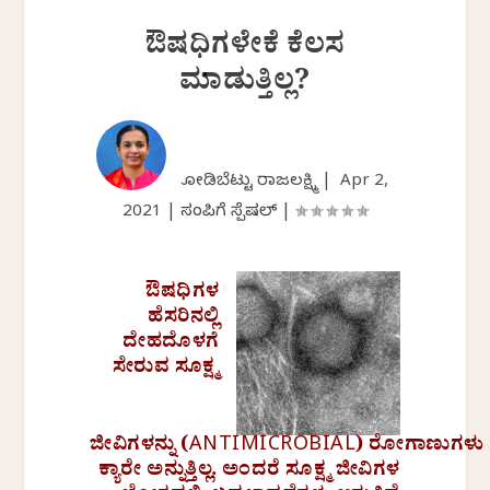
ಔಷಧಿಗಳೇಕೆ ಕೆಲಸ
ಮಾಡುತ್ತಿಲ್ಲ?
ಕೋಡಿಬೆಟ್ಟು ರಾಜಲಕ್ಷ್ಮಿ |
Apr 2,
2021
|
ಸಂಪಿಗೆ ಸ್ಪೆಷಲ್
|
ಔಷಧಿಗಳ
ಹೆಸರಿನಲ್ಲಿ
ದೇಹದೊಳಗೆ
ಸೇರುವ ಸೂಕ್ಷ್ಮ
ಜೀವಿಗಳನ್ನು
(ANTIMICROBIAL)
ರೋಗಾಣುಗಳು
ಕ್ಯಾರೇ ಅನ್ನುತ್ತಿಲ್ಲ
.
ಅಂದರೆ ಸೂಕ್ಷ್ಮ ಜೀವಿಗಳ