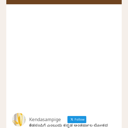
Kendasampige
Follow
ಕೆಂಡಸಂಪಿಗೆ ಎಂಬುದು ಕನ್ನಡ ಅಂತರ್ಜಾಲ ಲೋಕದ