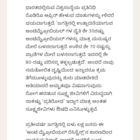
ಭಾರತದಲ್ಲಿರುವ ವಿಶ್ವಸಂಸ್ಥೆಯ ಪ್ರತಿನಿಧಿ
ರೊಡಿರಿಕೊ ಆಫ್ರಿನ್ ಹೇಳುವ ಮಾತುಗಳನ್ನು ಕೇಳಿದರೆ
ಭಯವಾಗುತ್ತದೆ. ‘ಜಗತ್ತಿನಲ್ಲಿ ಉತ್ಪಾದನೆಯಾಗುವ
ಆಂಟಿಮೈಕ್ರೋಬಿಯಲ್ ಗಳ ಪೈಕಿ ಶೇ 30ರಷ್ಟು
ಆಂಟಿಮೈಕ್ರೋಬಿಯಲ್ ಗಳನ್ನು ಮಾತ್ರ ಮನುಷ್ಯರ
ಮೇಲೆ ಬಳಸಲಾಗುತ್ತದೆ. ಉಳಿದ ಶೇ 70 ರಷ್ಟನ್ನು
ಪ್ರಾಣಿಗಳ ಮೇಲೆ ಬಳಸಲಾಗುತ್ತದೆ. ಇದರಲ್ಲಿ ಶೇ
80-ರಷ್ಟು ಪರಿಸರಕ್ಕೆ ತಳ್ಳಲ್ಪಡುತ್ತದೆ’. ಅಂದರೆ ನಾವು
ಸಮತೋಲಿತ ದೃಷ್ಟಿಯಿಂದ ಇನ್ನಾದರೂ ಕ್ರಮ
ತೆಗೆದುಕೊಳ್ಳುವುದನ್ನು ಶುರು ಮಾಡಬೇಕಿದೆ.
ಅತಿಯಾದರೆ ಅಮೃತವೂ ವಿಷವಾಗುವುದು.
ರೋಗ ಹರಡುವ ಸೂಕ್ಷ್ಮ ಜೀವಿಗಳಿಗೆ ವಿರುದ್ಧವಾಗಿ
ಸಾಕಷ್ಟು ‘ಪ್ರತಿರೋಧ’ ಇದ್ದಾಗ ಮಾತ್ರ ಅಂತಹ
ಸೂಕ್ಷ್ಮಜೀವಿಗಳು ಔಷಧಿ ಎನಿಸಿಕೊಳ್ಳುತ್ತವೆ.
ಪ್ರತೀವರ್ಷ ಜಗತ್ತಿನಲ್ಲಿ ಏಳು ಲಕ್ಷ ಜನರು ಈ
‘ಆಂಟಿ ಮೈಕ್ರೋಬಿಯಲ್ ರೆಸಿಸ್ಟೆನ್ಸ್’ನ ಕಾರಣದಿಂದ