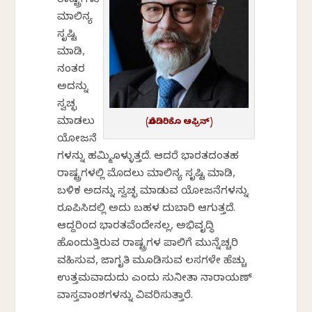
ರಾಷ್ಟ್ರಗಳು
ಮಾಲಿನ್ಯ
ಸೃಷ್ಟಿ
ಮಾಡಿ,
ನಂತರ
ಅದನ್ನು
ಸ್ವಚ್ಛ
ಮಾಡಲು
(ರೊಡಿರಿಕೊ ಆಫ್ರಿನ್)
ಯೋಜನೆ
ಗಳನ್ನು ಹಮ್ಮಿಕೊಳ್ಳುತ್ತದೆ. ಆದರೆ ಭಾರತದಂತಹ
ರಾಷ್ಟ್ರಗಳಲ್ಲಿ ಮೊದಲು ಮಾಲಿನ್ಯ ಸೃಷ್ಟಿ ಮಾಡಿ,
ಬಳಿಕ ಅದನ್ನು ಸ್ವಚ್ಛ ಮಾಡುವ ಯೋಜನೆಗಳನ್ನು
ರೂಪಿಸಿದಲ್ಲಿ ಅದು ಬಹಳ ದುಬಾರಿ ಆಗುತ್ತದೆ.
ಆದ್ದರಿಂದ ಭಾರತವೆಂದೇನಲ್ಲ, ಅಭಿವೃದ್ಧಿ
ಹೊಂದುತ್ತಿರುವ ರಾಷ್ಟ್ರಗಳ ಪಾಲಿಗೆ ಮುನ್ನೆಚ್ಚರಿಕೆ
ವಹಿಸುವ, ಜಾಗೃತಿ ಮೂಡಿಸುವ ಕೆಲಸಗಳೇ ಹೆಚ್ಚು
ಉತ್ತಮವಾದುದು ಎಂದು ಸುನೀತಾ ನಾರಾಯಣ್
ವಾಸ್ತವಾಂಶಗಳನ್ನು ವಿವರಿಸುತ್ತಾರೆ.