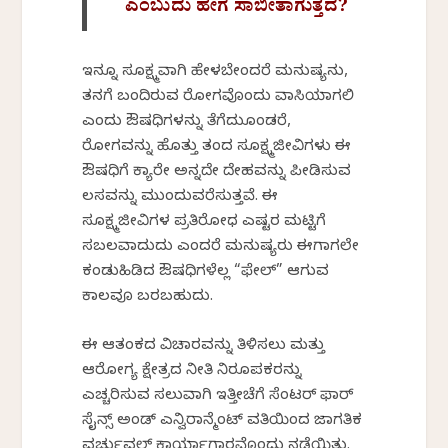
ಎಂಬುದು ಹೇಗೆ ಸಾಬೀತಾಗುತ್ತದೆ?
ಇನ್ನೂ ಸೂಕ್ಷ್ಮವಾಗಿ ಹೇಳಬೇಕೆಂದರೆ ಮನುಷ್ಯನು,
ತನಗೆ ಬಂದಿರುವ ರೋಗವೊಂದು ವಾಸಿಯಾಗಲಿ
ಎಂದು ಔಷಧಿಗಳನ್ನು ತೆಗೆದುಕೊಂಡರೆ,
ರೋಗವನ್ನು ಹೊತ್ತು ತಂದ ಸೂಕ್ಷ್ಮಜೀವಿಗಳು ಈ
ಔಷಧಿಗೆ ಕ್ಯಾರೇ ಅನ್ನದೇ ದೇಹವನ್ನು ಪೀಡಿಸುವ
ಕೆಲಸವನ್ನು ಮುಂದುವರೆಸುತ್ತವೆ. ಈ
ಸೂಕ್ಷ್ಮಜೀವಿಗಳ ಪ್ರತಿರೋಧ ಎಷ್ಟರ ಮಟ್ಟಿಗೆ
ಸಬಲವಾದುದು ಎಂದರೆ ಮನುಷ್ಯರು ಈಗಾಗಲೇ
ಕಂಡುಹಿಡಿದ ಔಷಧಿಗಳೆಲ್ಲ “ಫೇಲ್” ಆಗುವ
ಕಾಲವೂ ಬರಬಹುದು.
ಈ ಆತಂಕದ ವಿಚಾರವನ್ನು ತಿಳಿಸಲು ಮತ್ತು
ಆರೋಗ್ಯ ಕ್ಷೇತ್ರದ ನೀತಿ ನಿರೂಪಕರನ್ನು
ಎಚ್ಚರಿಸುವ ಸಲುವಾಗಿ ಇತ್ತೀಚೆಗೆ ಸೆಂಟರ್ ಫಾರ್
ಸೈನ್ಸ್ ಅಂಡ್ ಎನ್ವಿರಾನ್ಮೆಂಟ್ ವತಿಯಿಂದ ಜಾಗತಿಕ
ವರ್ಚುವಲ್ ಕಾರ್ಯಾಗಾರವೊಂದು ನಡೆಯಿತು.