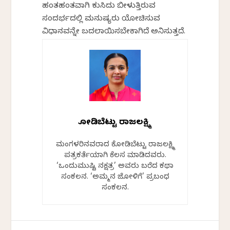
ಹಂತಹಂತವಾಗಿ ಕುಸಿದು ಬೀಳುತ್ತಿರುವ
ಸಂದರ್ಭದಲ್ಲಿ ಮನುಷ್ಯರು ಯೋಚಿಸುವ
ವಿಧಾನವನ್ನೇ ಬದಲಾಯಿಸಬೇಕಾಗಿದೆ ಅನಿಸುತ್ತದೆ.
ಕೋಡಿಬೆಟ್ಟು ರಾಜಲಕ್ಷ್ಮಿ
ಮಂಗಳೂರಿನವರಾದ ಕೋಡಿಬೆಟ್ಟು ರಾಜಲಕ್ಷ್ಮಿ
ಪತ್ರಕರ್ತೆಯಾಗಿ ಕೆಲಸ ಮಾಡಿದವರು.
‘ಒಂದುಮುಷ್ಟಿ ನಕ್ಷತ್ರ’ ಅವರು ಬರೆದ ಕಥಾ
ಸಂಕಲನ. ‘ಅಮ್ಮನ ಜೋಳಿಗೆ’ ಪ್ರಬಂಧ
ಸಂಕಲನ.