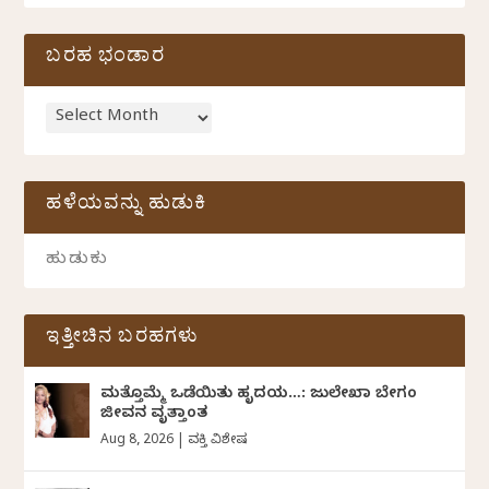
ಬರಹ ಭಂಡಾರ
ಹಳೆಯವನ್ನು ಹುಡುಕಿ
ಇತ್ತೀಚಿನ ಬರಹಗಳು
ಮತ್ತೊಮ್ಮೆ ಒಡೆಯಿತು ಹೃದಯ…: ಜುಲೇಖಾ ಬೇಗಂ
ಜೀವನ ವೃತ್ತಾಂತ
Aug 8, 2026
|
ವ್ಯಕ್ತಿ ವಿಶೇಷ