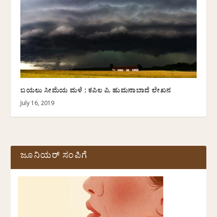
ಬಯಲು ಸೀಮೆಯ ಮಳೆ : ಕಪಿಲ ಪಿ. ಹುಮನಾಬಾದೆ ಲೇಖನ
July 16, 2019
ಜೂನಿಯರ್ ಸಂಪಿಗೆ