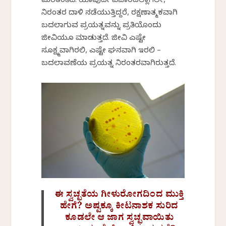
ಮರೆತಂತಿದೆ. ಯಾವುದೇ ವಿಚಾರದಲ್ಲಾಗಲೀ,
ನಿರಂತರ ದಾಳಿ ನಡೆಯುತ್ತಿದ್ದರೆ, ರಕ್ಷಣಾತ್ಮಕವಾಗಿ
ಬದಲಾಗುವ ಪ್ರಯತ್ನವನ್ನು ಪ್ರತಿಯೊಂದು
ಜೀವಿಯೂ ಮಾಡುತ್ತದೆ. ಜೀವಿ ಎಷ್ಟೇ
ಸೂಕ್ಷ್ಮವಾಗಿರಲಿ, ಎಷ್ಟೇ ಘನವಾಗಿ ಇರಲಿ –
ಬದಲಾವಣೆಯ ಪ್ರಯತ್ನ ನಿರಂತರವಾಗಿರುತ್ತದೆ.
ಈ ಸ್ವಚ್ಛತೆಯ ಗೀಳುರೋಗದಿಂದ ಮುಕ್ತಿ
ಹೇಗೆ? ಅಷ್ಟಕ್ಕೂ ಕೀಟನಾಶಕ ಸುರಿದ
ಕೂಡಲೇ ಆ ಜಾಗ ಸ್ವಚ್ಛವಾಯಿತು