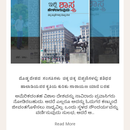
ದೊಡ್ಡ ದೇಶದ ಸಂಗತಿಗಳು ಚಿಕ್ಕ ಚಿಕ್ಕ ಟಿಪ್ಪಣಿಗಳಲ್ಲಿ: ಶಶಿಧರ
ಹಾಲಾಡಿಯವರ ಕೃತಿಯ ಕುರಿತು ನಾರಾಯಣ ಯಾಜಿ ಬರಹ
ಅಮೆರಿಕದಂತಹ ವಿಶಾಲ ದೇಶವನ್ನು ಸಾವಿರಾರು ಪ್ರವಾಸಿಗರು
ನೋಡಿರಬಹುದು. ಆದರೆ ಎಲ್ಲರೂ ಅದನ್ನು ಓದುಗರ ಕಣ್ಮುಂದೆ
ಜೀವಂತಗೊಳಿಸಲು ಸಾಧ್ಯವಿಲ್ಲ. ಒಂದು ಸ್ಥಳದ ಸೌಂದರ್ಯವನ್ನು
ವರ್ಣಿಸುವುದು ಸುಲಭ; ಆದರೆ ಆ...
Read More