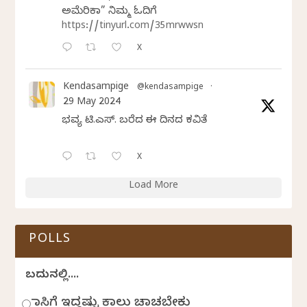
ಅಮೆರಿಕಾ” ನಿಮ್ಮ ಓದಿಗೆ
https://tinyurl.com/35mrwwsn
X
Kendasampige
@kendasampige
·
29 May 2024
ಭವ್ಯ ಟಿ.ಎಸ್. ಬರೆದ ಈ ದಿನದ ಕವಿತೆ
X
Load More
POLLS
ಬದುಕಿನಲ್ಲಿ....
ಹಾಸಿಗೆ ಇದ್ದಷ್ಟು ಕಾಲು ಚಾಚಬೇಕು