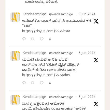
ಒಂದು ಅನನ್ಯ ಪರಿಮಳ.
Kendasampige
9 Jun 2024
@kendasampige
·
ಆನಂದ್‌ ಗೋಪಾಲ್‌ ಬರೆದ ಈ ಭಾನುವಾರದ ಕತೆ
“ಆಟ”
https://tinyurl.com/5575hs6r
X
Kendasampige
8 Jun 2024
@kendasampige
·
ಮದುವೆ ಮದುವೆ ಆ ಸಿಹಿ ಪದವೆ
ಲಾಸ್‌ ವೇಗಸ್‌ನ ‘ಲಿಟಲ್ ವೈಟ್ ವೆಡ್ಡಿಂಗ್
ಚಾಪೆಲ್’ ಕುರಿತು ಅಚಲ ಸೇತು ಬರಹ
https://tinyurl.com/2v28abrv
X
Kendasampige
8 Jun 2024
@kendasampige
·
ಭಾರತಕ್ಕೆ ಹತ್ತಿರವಾದ ಅಮೇರಿಕ
ಎಂ.ವಿ. ಶಶಿಭೂಷಣ ರಾಜು ಅಂಕಣ “ಅನೇಕ