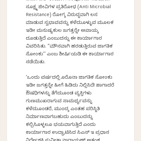
ಸೂಕ್ಷ್ಮ ಜೀವಿಗಳ ಪ್ರತಿರೋಧ (Anti Microbial
Resistance) ರೋಗಕ್ಕೆ ವಿರುದ್ಧವಾಗಿ ಕೆಲಸ
ಮಾಡುವ ಸ್ವಭಾವವನ್ನು ಕಳೆದುಕೊಳ್ಳುವ ಮೂಲಕ
ಇಡೀ ಮನುಷ್ಯಕುಲ ಜಗತ್ತನ್ನೇ ಅಪಾಯಕ್ಕೆ
ದೂಡುತ್ತಿದೆ ಎಂಬುದನ್ನು ಈ ಕಾರ್ಯಾಗಾರ
ವಿವರಿಸಿತು. “ಮೌನವಾಗಿ ಹರಡುತ್ತಿರುವ ಜಾಗತಿಕ
ಸೋಂಕು’’ ಎಂಬ ಶೀರ್ಷಿಕೆಯಡಿ ಈ ಕಾರ್ಯಾಗಾರ
ನಡೆಯಿತು.
‘ಒಂದು ವರ್ಷದಲ್ಲಿ ಕೊರೊನಾ ಜಾಗತಿಕ ಸೋಂಕು
ಇಡೀ ಜಗತ್ತನ್ನೇ ಹೀಗೆ ಹಿಡಿದು ನಿಲ್ಲಿಸಿದೆ! ಹಾಗಾದರೆ
ಔಷಧಿಗಳನ್ನು ತೆಗೆದುಕೊಂಡ ವ್ಯಕ್ತಿಗಳು
ಗುಣಮುಖರಾಗುವ ಸಾಮರ್ಥ್ಯವನ್ನು
ಕಳೆದುಕೊಂಡರೆ, ಮುಂದಕ್ಕೆ ಎಂತಹ ಪರಿಸ್ಥಿತಿ
ನಿರ್ಮಾಣವಾಗಬಹುದು ಎಂಬುದನ್ನು
ಕಲ್ಪಿಸಿಕೊಳ್ಳಲೂ ಭಯವಾಗುತ್ತಿದೆ ಎಂದು
ಕಾರ್ಯಾಗಾರ ಉದ್ಘಾಟಿಸಿದ ಸಿಎಸ್ ಇ ಪ್ರಧಾನ
ನಿರ್ದೇಶಕಿ ಸುನೀತಾ ನಾರಾಯಣ್ ಆತಂಕ