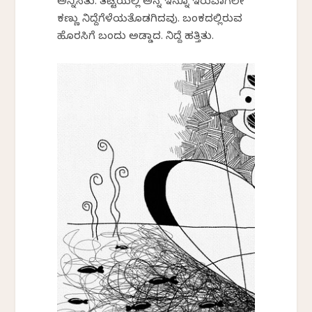
ಅನ್ನಿಸಿತು. ತಟ್ಟೆಯಲ್ಲಿ ಅನ್ನ ಇನ್ನೂ ಇರುವಾಗಲೇ
ಕಣ್ಣು ನಿದ್ದೆಗೆಳೆಯತೊಡಗಿದವು. ಬಂಕದಲ್ಲಿರುವ
ಹೊರಸಿಗೆ ಬಂದು ಅಡ್ಡಾದ. ನಿದ್ದೆ ಹತ್ತಿತು.