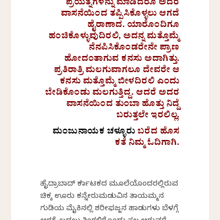
ಪ್ರಯತ್ನಗಳನ್ನು ಮಾಡಿದರೂ ಅದರ
ವಾಸನೆಯಿಂದ ತಪ್ಪಿಸಿಕೊಳ್ಳಲು ಆಗದೆ
ಹೈರಾಣಾದ. ಯಾರೊಂದಿಗೂ
ಹಂಚಿಕೊಳ್ಳುವುದಿರಲಿ, ಅದನ್ನ ಮತ್ತೊಮ್ಮೆ
ನೆನಪಿಸಿಕೊಂಡರೇನೇ ಪ್ರಾಣ
ಹೋದಂತಾಗುವ ಕನಸು ಅದಾಗಿತ್ತು.
ಪ್ರತಿರಾತ್ರಿ ಮಲಗುವಾಗಲೂ ದೇವರೇ ಆ
ಕನಸು ಮತ್ತೊಮ್ಮೆ ಬೀಳದಿರಲಿ ಎಂದು
ಬೇಡಿಕೊಂಡು ಮಲಗುತ್ತಿದ್ದ. ಆದರೆ ಅದರ
ವಾಸನೆಯಿಂದ ತುಂಬಾ ಹೊತ್ತು ನಿದ್ದೆ
ಬರುತ್ತಲೇ ಇರಲಿಲ್ಲ.
ಮಂಜುನಾಯಕ ಚಳ್ಳೂರು
ಬರೆದ ಹೊಸ
ಕತೆ ನಿಮ್ಮ ಓದಿಗಾಗಿ.
ಹೈದ್ರಾಬಾದ್ ಕರ್ನಾಟಕದ ಮೂಲೆಯೊಂದರಲ್ಲಿರುವ
ಚಿಕ್ಕ ಊರು ಕನ್ನೇರುಮಡುವಿನ ತಾಯಮ್ಮನ
ಗುಡಿಯ ಮೈಕಿನಲ್ಲಿ ಶರೀಫಜ್ಜನ ಹಾಡುಗಳು ಬೆಳಗ್ಗೆ