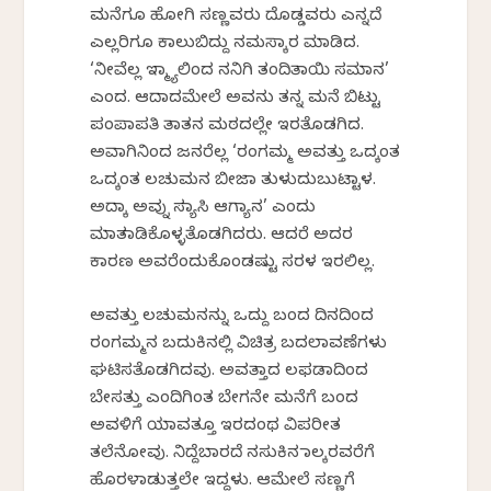
ಮನೆಗೂ ಹೋಗಿ ಸಣ್ಣವರು ದೊಡ್ಡವರು ಎನ್ನದೆ
ಎಲ್ಲರಿಗೂ ಕಾಲುಬಿದ್ದು ನಮಸ್ಕಾರ ಮಾಡಿದ.
‘ನೀವೆಲ್ಲ ಇನ್ಮ್ಯಾಲಿಂದ ನನಿಗಿ ತಂದಿತಾಯಿ ಸಮಾನ’
ಎಂದ. ಆದಾದಮೇಲೆ ಅವನು ತನ್ನ ಮನೆ ಬಿಟ್ಟು
ಪಂಪಾಪತಿ ತಾತನ ಮಠದಲ್ಲೇ ಇರತೊಡಗಿದ.
ಅವಾಗಿನಿಂದ ಜನರೆಲ್ಲ ‘ರಂಗಮ್ಮ ಅವತ್ತು ಒದ್ಕಂತ
ಒದ್ಕಂತ ಲಚುಮನ ಬೀಜಾ ತುಳುದುಬುಟ್ಟಾಳ.
ಅದ್ಕಾ ಅವ್ನು ಸನ್ಯಾಸಿ ಆಗ್ಯಾನ’ ಎಂದು
ಮಾತನಾಡಿಕೊಳ್ಳತೊಡಗಿದರು. ಆದರೆ ಅದರ
ಕಾರಣ ಅವರೆಂದುಕೊಂಡಷ್ಟು ಸರಳ ಇರಲಿಲ್ಲ.
ಅವತ್ತು ಲಚುಮನನ್ನು ಒದ್ದು ಬಂದ ದಿನದಿಂದ
ರಂಗಮ್ಮನ ಬದುಕಿನಲ್ಲಿ ವಿಚಿತ್ರ ಬದಲಾವಣೆಗಳು
ಘಟಿಸತೊಡಗಿದವು. ಅವತ್ತಾದ ಲಫಡಾದಿಂದ
ಬೇಸತ್ತು ಎಂದಿಗಿಂತ ಬೇಗನೇ ಮನೆಗೆ ಬಂದ
ಅವಳಿಗೆ ಯಾವತ್ತೂ ಇರದಂಥ ವಿಪರೀತ
ತಲೆನೋವು. ನಿದ್ದೆಬಾರದೆ ನಸುಕಿನ ನಾಲ್ಕರವರೆಗೆ
ಹೊರಳಾಡುತ್ತಲೇ ಇದ್ದಳು. ಆಮೇಲೆ ಸಣ್ಣಗೆ