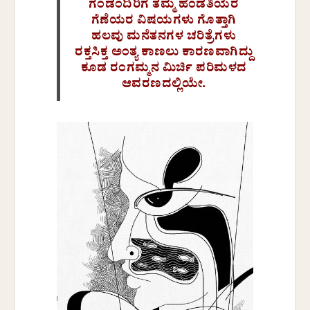
ಗಂಡಂದಿರಿಗೆ ತಮ್ಮ ಹೆಂಡತಿಯರ
ಗೆಣೆಯರ ವಿಷಯಗಳು ಗೊತ್ತಾಗಿ
ಹಲವು ಮನೆತನಗಳ ಚರಿತ್ರೆಗಳು
ರಕ್ತಸಿಕ್ತ ಅಂತ್ಯ ಕಾಣಲು ಕಾರಣವಾಗಿದ್ದು
ಕೂಡ ರಂಗಮ್ಮನ ಮಿರ್ಚಿ ಪರಿಮಳದ
ಆವರಣದಲ್ಲಿಯೇ.