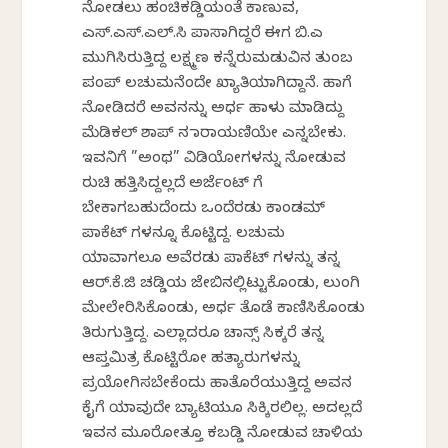
ನೋಡಲು ಹಂಚಿಕಡ್ಡಿಯಂತೆ ಕಾಣುವ,
ಎಸ್.ಎಸ್.ಎಲ್.ಸಿ ಪಾಸಾಗಿದ್ದರೆ ಈಗ ಬಿ.ಎ
ಮುಗಿಸಿರುತ್ತಿದ್ದ ಲಕ್ಷ್ಮಣ ಕನ್ನೆರುಮಡುವಿನ ತುಂಬ
ಪಂಪ್ ಲಚುಮನೆಂದೇ ಖ್ಯಾತಿಯಾಗಿದ್ದಾನೆ. ಹಾಗೆ
ನೋಡಿದರೆ ಅವನನ್ನು ಅರ್ಧ ಹಾಳು ಮಾಡಿದ್ದು
ಮೆಡಿಕಲ್ ಶಾಪ್ ನ ನಾರಾಯಣಿಯೇ ಎನ್ನಬೇಕು.
ಇವನಿಗೆ ”ಅಂಥ” ವಿಡಿಯೋಗಳನ್ನು ನೋಡುವ
ರುಚಿ ಹತ್ತಿಸಿದ್ದಲ್ಲದೆ ಅರ್ಜೆಂಟ್ ಗೆ
ಬೇಕಾಗಬಹುದೆಂದು ಒಂದೆರಡು ಕಾಂಡಮ್
ಪಾಕೆಟ್ ಗಳನ್ನೂ ಕೊಟ್ಟಿದ್ದ. ಲಚುಮ
ಯಾವಾಗಲೂ ಅವೆರಡು ಪಾಕೆಟ್ ಗಳನ್ನು ತನ್ನ
ಆರ್.ಕೆ.ಜಿ ಚಡ್ಡಿಯ ಜೇಬಿನಲ್ಲಿಟ್ಟುಕೊಂಡು, ಲುಂಗಿ
ಮೇಲೇರಿಸಿಕೊಂಡು, ಅರ್ಧ ತೊಡೆ ಕಾಣಿಸಿಕೊಂಡು
ತಿರುಗುತ್ತಿದ್ದ. ಎಲ್ಲಾದರೂ ಚಾನ್ಸ್ ಸಿಕ್ಕರೆ ತನ್ನ
ಆಪ್ತಮಿತ್ರ ಕೊಟ್ಟಿರೋ ಹತ್ಯಾರುಗಳನ್ನು
ಪ್ರಯೋಗಿಸಬೇಕೆಂದು ಹಾತೊರೆಯುತ್ತಿದ್ದ ಅವನ
ಕೈಗೆ ಯಾವುದೇ ಬ್ಯಾಟಿಯೂ ಸಿಕ್ಕಿರಲಿಲ್ಲ. ಅದಲ್ಲದೆ
ಇವನ ಮೂರೋತ್ತೂ ಕಬಡ್ಡಿ ನೋಡುವ ಚಾಳಿಯ