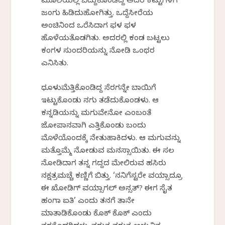
ಮೂಲೆಯಲ್ಲಿ ಬಿದ್ದುಕೊಂಡಿದ್ದ ಅದರ ಕಟ್ಟುಗಳಿಗೆ
ಜಂಗು ಹಿಡಿದುಹೋಗಿತ್ತು. ಒದ್ದೆಸೀರೆಯ
ಅಂಚಿನಿಂದ ಒರೆಸಿದಾಗ ಫಳ ಫಳ
ಹೊಳೆಯತೊಡಗಿತು. ಅದರಲ್ಲಿ ಕಂಡ ಬಟ್ಟಲು
ಕಂಗಳ ಸುಂದರಿಯನ್ನು ನೋಡಿ ಒಂಥರ
ಎನಿಸಿತು.
ಧೂಳುಮೆತ್ತಿಕೊಂಡಿದ್ದ ಸೆರಗನ್ನೇ ಬಾಯಿಗೆ
ಇಟ್ಟುಕೊಂಡು ನಗು ತಡೆದುಕೊಂಡಳು. ಆ
ಕನ್ನಡಿಯನ್ನು ಮಗುವೇನೋ ಎಂಬಂತೆ
ಜೋಪಾನವಾಗಿ ಎತ್ತಿಕೊಂಡು ಬಂದು
ಮೊಳೆಯೊಂದಕ್ಕೆ ನೇತುಹಾಕಿದಳು. ಆ ಮಗುವನ್ನು
ಮತ್ತೊಮ್ಮೆ ನೋಡುವ ಮನಸ್ಸಾಯಿತು. ಈ ಸಲ
ನೋಡಿದಾಗ ತನ್ನ ಗದ್ದದ ಮೇಲಿರುವ ಹಸಿರು
ನಕ್ಷತ್ರಮಚ್ಚೆ ಕಣ್ಣಿಗೆ ಬಿತ್ತು. ‘ನನಿಗೆಸ್ಟರೇ ವಯ್ಸಾದ್ರೂ
ಈ ಖೋಡಿಗ್ ವಯ್ಸಾಗಲ್ ಅನ್ಸತ್? ಈಗ ಸೈತ
ಹಂಗಾ ಐತಿ’ ಎಂದು ತನಗೆ ತಾನೇ
ಮಾತಾಡಿಕೊಂಡು ಕೊಕ್ ಕೊಕ್ ಎಂದು