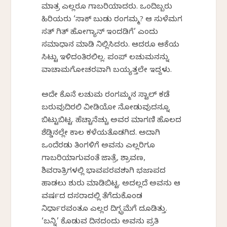
ಮಾತ್ರ ಎಲ್ಲರೂ ಗಾಬರಿಯಾದರು. ಒಂದಿಬ್ಬರು
ಹಿರಿಯರು ‘ಸಾಕ್ ಬುಡು ರಂಗಮ್ಮ? ಆ ಸುಳೆಮಗ
ಸತ್ ಗಿತ್ ಹೋಗ್ಯಾನ್ ಇಂದಡಿಗೆ’ ಎಂದು
ಸಮಾಧಾನ ಮಾಡಿ ನಿಲ್ಲಿಸಿದರು. ಆದರೂ ಆಕೆಯ
ಸಿಟ್ಟು ಇಳಿದಂತಿರಲಿಲ್ಲ. ಪಂಪ್ ಲಚುಮನನ್ನು
ವಾಚಾಮಗೋಚರವಾಗಿ ಬಯ್ಯತ್ತಲೇ ಇದ್ದಳು.
ಅದೇ ಕೊನೆ ಲಚುಮ ರಂಗಮ್ಮನ ಸ್ಟಾಲ್ ಕಡೆ
ಬರುವುದಿರಲಿ ವೀಡಿಯೋ ನೋಡುವುದನ್ನೂ
ಬಿಟ್ಟುಬಿಟ್ಟ. ಹೆಚ್ಚಾನೆಚ್ಚು ಅವರ ಮಾಗಣಿ ಹೊಲದ
ಶೆಡ್ಡಿನಲ್ಲೇ ಕಾಲ ಕಳೆಯತೊಡಗಿದ. ಅದಾಗಿ
ಒಂದೆರಡು ತಿಂಗಳಿಗೆ ಅವನು ಎಲ್ಲರಿಗೂ
ಗಾಬರಿಯಾಗುವಂತೆ ಜಾತ್ರೆ, ಶ್ರಾವಣ,
ಶಿವರಾತ್ರಿಗಳಲ್ಲಿ ಭಾವಪರವಶನಾಗಿ ಭಜನಾಪದ
ಹಾಡಲು ಶುರು ಮಾಡಿಬಿಟ್ಟ. ಅದಲ್ಲದೆ ಅವನು ಆ
ವರ್ಷದ ದಸರಾದಲ್ಲಿ ತೆಗೆದುಕೊಂಡ
ನಿರ್ಧಾರವಂತೂ ಎಲ್ಲರ ದಿಗ್ಭ್ರಮೆಗೆ ದೂಡಿತ್ತು.
‘ಬನ್ನಿ’ ಕೊಡುವ ದಿನದಂದು ಅವನು ಪ್ರತಿ