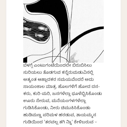
ಬೆಳಗ್ಗೆ ಎಂಟುಗಂಟೆಯಿಂದಲೇ ಬಿರುಬಿಸಿಲು
ಸುರಿಯಲು ತೊಡಗುವ ಕನ್ನೆರುಮಡುವಿನಲ್ಲಿ
ಅತ್ಯಂತ ಆಹ್ಲಾದಕರ ಸಮಯವೆಂದರೆ ಅದು
ಸಾಯಂಕಾಲ ಮಾತ್ರ. ಹೊಲಗಳಿಗೆ ಹೋದ ದನ-
ಕರು, ಕುರಿ-ಮರಿ, ಜನಗಳೆಲ್ಲಾ ಧೂಳೆಬ್ಬಿಸಿಕೊಂಡು
ಊರು ಸೇರುವ, ಮನೆಯಂಗಳಗಳೆಲ್ಲಾ
ಗುಡಿಸಿಕೊಂಡು, ನೀರು ಚಿಮುಕಿಸಿಕೊಂಡು
ಹುಡಿಮಣ್ಣ ಪರಿಮಳ ಹರಡುವ, ತಾಯಮ್ಮನ
ಗುಡಿಯಿಂದ ‘ತರವಲ್ಲ ತಗಿ ನಿನ್ನಾ’ ಕೇಳಿಬರುವ –