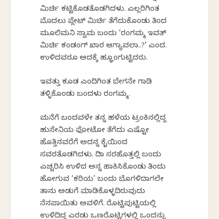
ಮಿರ್ಚಿ ಕಟ್ಟಿಕೊಡತೊಡಗಿದಳು. ಎಲ್ಲರಿಗಿಂತ
ಮೊದಲು ಪ್ಲೇಟ್ ಮಿರ್ಚಿ ತೆಗೆದುಕೊಂಡು ತಿಂದ
ಮೂಲಿಮನಿ ಸ್ವಾಮ ಬಂದು ‘ರಂಗಮ್ಮ ಇವತ್
ಮಿರ್ಚಿ ಕಂಡಂಗ್ ಖಾರ ಆಗ್ಯಾವಲಾ..?’ ಎಂದ.
ಉಳಿದವರೂ ಅದಕ್ಕೆ ಹ್ಞೂಂಗುಟ್ಟಿದರು.
ಇವತ್ತು ಕೂಡ ಎಂದಿಗಿಂತ ಬೇಗನೇ ಗಾಡಿ
ತಳ್ಳಿಕೊಂಡು ಬಂದಳು ರಂಗಮ್ಮ.
ಮನೆಗೆ ಬಂದವಳೇ ತನ್ನ ಹಳೆಯ ಟ್ರಂಕಿನಲ್ಲಿದ್ದ
ಹುಸೇನಿಯ ಫೋಟೋ ತೆಗೆದು ಎಷ್ಟೋ
ಹೊತ್ತಿನವರೆಗೆ ಅದನ್ನ ಕೈಯಿಂದ
ಸವರತೊಡಗಿದಳು. ದಿನಾ ಸರಹೊತ್ತಲ್ಲಿ ಬಂದು
ಎಚ್ಚರಿಸಿ ಉಳಿದ ಅನ್ನ ಹಾಕಿಸಿಕೊಂಡು ತಿಂದು
ಹೋಗುವ ‘ಕರಿಯ’ ಬಂದು ಬೊಗಳಿದಾಗಲೇ
ತಾನು ಅಡುಗೆ ಮಾಡಿಕೊಳ್ಳದಿರುವುದು
ನೆನಪಾಯಿತು ಅವಳಿಗೆ. ರೊಟ್ಟಿಪುಟ್ಟಿಯಲ್ಲಿ
ಉಳಿದಿದ್ದ ಎರಡು ಒಣರೊಟ್ಟಿಗಳಲ್ಲಿ ಒಂದನ್ನು