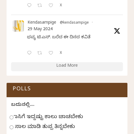
X
Kendasampige
@kendasampige
·
29 May 2024
ಭವ್ಯ ಟಿ.ಎಸ್. ಬರೆದ ಈ ದಿನದ ಕವಿತೆ
X
Load More
POLLS
ಬದುಕಿನಲ್ಲಿ....
ಹಾಸಿಗೆ ಇದ್ದಷ್ಟು ಕಾಲು ಚಾಚಬೇಕು
ಸಾಲ ಮಾಡಿ ತುಪ್ಪ ತಿನ್ನಬೇಕು