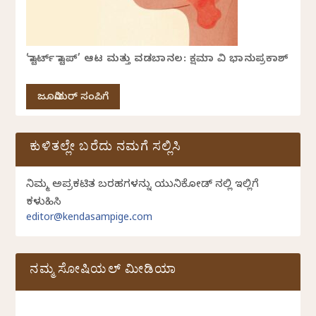
‘ಸ್ಟಾರ್ಟ್ ಸ್ಟಾಪ್’ ಆಟ ಮತ್ತು ವಡಬಾನಲ: ಕ್ಷಮಾ ವಿ ಭಾನುಪ್ರಕಾಶ್
ಜೂನಿಯರ್ ಸಂಪಿಗೆ
ಕುಳಿತಲ್ಲೇ ಬರೆದು ನಮಗೆ ಸಲ್ಲಿಸಿ
ನಿಮ್ಮ ಅಪ್ರಕಟಿತ ಬರಹಗಳನ್ನು ಯುನಿಕೋಡ್ ನಲ್ಲಿ ಇಲ್ಲಿಗೆ
ಕಳುಹಿಸಿ
editor@kendasampige.com
ನಮ್ಮ ಸೋಷಿಯಲ್‌ ಮೀಡಿಯಾ