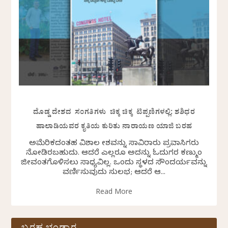
ದೊಡ್ಡ ದೇಶದ ಸಂಗತಿಗಳು ಚಿಕ್ಕ ಚಿಕ್ಕ ಟಿಪ್ಪಣಿಗಳಲ್ಲಿ: ಶಶಿಧರ
ಹಾಲಾಡಿಯವರ ಕೃತಿಯ ಕುರಿತು ನಾರಾಯಣ ಯಾಜಿ ಬರಹ
ಅಮೆರಿಕದಂತಹ ವಿಶಾಲ ದೇಶವನ್ನು ಸಾವಿರಾರು ಪ್ರವಾಸಿಗರು
ನೋಡಿರಬಹುದು. ಆದರೆ ಎಲ್ಲರೂ ಅದನ್ನು ಓದುಗರ ಕಣ್ಮುಂದೆ
ಜೀವಂತಗೊಳಿಸಲು ಸಾಧ್ಯವಿಲ್ಲ. ಒಂದು ಸ್ಥಳದ ಸೌಂದರ್ಯವನ್ನು
ವರ್ಣಿಸುವುದು ಸುಲಭ; ಆದರೆ ಆ...
Read More