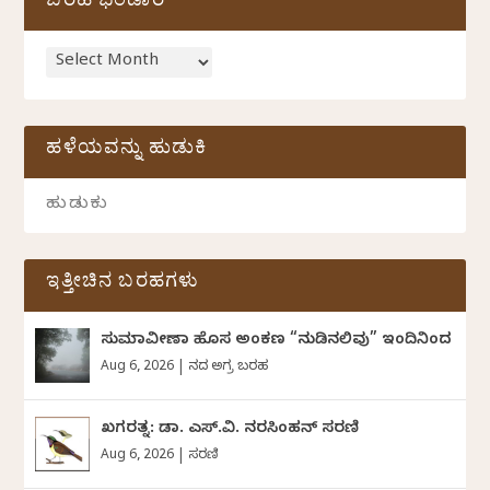
ಬರಹ ಭಂಡಾರ
ಹಳೆಯವನ್ನು ಹುಡುಕಿ
ಇತ್ತೀಚಿನ ಬರಹಗಳು
ಸುಮಾವೀಣಾ ಹೊಸ ಅಂಕಣ “ನುಡಿನಲಿವು” ಇಂದಿನಿಂದ
Aug 6, 2026
|
ದಿನದ ಅಗ್ರ ಬರಹ
ಖಗರತ್ನ: ಡಾ. ಎಸ್.ವಿ. ನರಸಿಂಹನ್‌‌ ಸರಣಿ
Aug 6, 2026
|
ಸರಣಿ