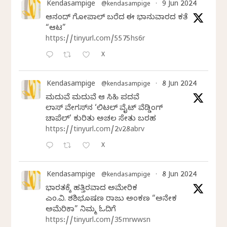
Kendasampige
9 Jun 2024
@kendasampige
·
ಆನಂದ್‌ ಗೋಪಾಲ್‌ ಬರೆದ ಈ ಭಾನುವಾರದ ಕತೆ
“ಆಟ”
https://tinyurl.com/5575hs6r
X
Kendasampige
8 Jun 2024
@kendasampige
·
ಮದುವೆ ಮದುವೆ ಆ ಸಿಹಿ ಪದವೆ
ಲಾಸ್‌ ವೇಗಸ್‌ನ ‘ಲಿಟಲ್ ವೈಟ್ ವೆಡ್ಡಿಂಗ್
ಚಾಪೆಲ್’ ಕುರಿತು ಅಚಲ ಸೇತು ಬರಹ
https://tinyurl.com/2v28abrv
X
Kendasampige
8 Jun 2024
@kendasampige
·
ಭಾರತಕ್ಕೆ ಹತ್ತಿರವಾದ ಅಮೇರಿಕ
ಎಂ.ವಿ. ಶಶಿಭೂಷಣ ರಾಜು ಅಂಕಣ “ಅನೇಕ
ಅಮೆರಿಕಾ” ನಿಮ್ಮ ಓದಿಗೆ
https://tinyurl.com/35mrwwsn