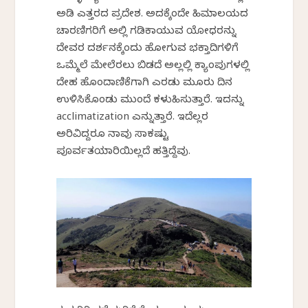
ಅಡಿ ಎತ್ತರದ ಪ್ರದೇಶ. ಅದಕ್ಕೆಂದೇ ಹಿಮಾಲಯದ
ಚಾರಣಿಗರಿಗೆ ಅಲ್ಲಿ ಗಡಿಕಾಯುವ ಯೋಧರನ್ನು
ದೇವರ ದರ್ಶನಕ್ಕೆಂದು ಹೋಗುವ ಭಕ್ತಾದಿಗಳಿಗೆ
ಒಮ್ಮೆಲೆ ಮೇಲೆರಲು ಬಿಡದೆ ಅಲ್ಲಲ್ಲಿ ಕ್ಯಾಂಪುಗಳಲ್ಲಿ
ದೇಹ ಹೊಂದಾಣಿಕೆಗಾಗಿ ಎರಡು ಮೂರು ದಿನ
ಉಳಿಸಿಕೊಂಡು ಮುಂದೆ ಕಳುಹಿಸುತ್ತಾರೆ. ಇದನ್ನು
acclimatization ಎನ್ನುತ್ತಾರೆ. ಇದೆಲ್ಲರ
ಅರಿವಿದ್ದರೂ ನಾವು ಸಾಕಷ್ಟು
ಪೂರ್ವತಯಾರಿಯಿಲ್ಲದೆ ಹತ್ತಿದ್ದೆವು.