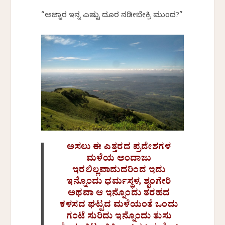
“ಅಜ್ಜಾರ ಇನ್ನ ಎಷ್ಟು ದೂರ ನಡೀಬೇಕ್ರಿ ಮುಂದ?”
ಅಸಲು ಈ ಎತ್ತರದ ಪ್ರದೇಶಗಳ
ಮಳೆಯ ಅಂದಾಜು
ಇರಲಿಲ್ಲವಾದುದರಿಂದ ಇದು
ಇನ್ನೊಂದು ಧರ್ಮಸ್ಥಳ, ಶೃಂಗೇರಿ
ಅಥವಾ ಆ ಇನ್ನೊಂದು ತರಹದ
ಕಳಸದ ಘಟ್ಟದ ಮಳೆಯಂತೆ ಒಂದು
ಗಂಟೆ ಸುರಿದು ಇನ್ನೊಂದು ತುಸು