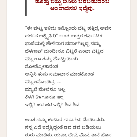
ಹೊತ್ತು ಬಿಟ್ಟು ಬಿಸಿಲು ಬರಬಹುದೆಂಬ
ಅಂದಾಜಿನಲಿ ಇದ್ದೆವು.
“ಈ ಘಟ್ಟ ಇಳಿದು ಇನ್ನೊಂದು ಬೆಟ್ಟ ಹತ್ತಿದ್ರ ಅವನ
ದರ್ಶನ ಆಕ್ಕೈತಿ ರಿ” ಅಂತ ಉತ್ತರ ಕರ್ನಾಟಕ
ಭಾಷೆಯಲ್ಲಿ ಹೇಳಿದಾಗ ಪರ್ವಾಗಿಲ್ಲಪ್ಪ ನಮ್ಮ
ಬೆಳಗಾವ್ ಮಂದೀನೂ ಬಿಟ್ಟರೆ ಎಂಥಾ ಬೆಟ್ಟದ
ಮ್ಯಾಲೂ ತಮ್ಮ ಹೊಟ್ಟೀಪಾಡು
ನೋಡ್ಕೋತಾರಂತ
ಅನ್ನಿಸಿ ತುಸು ಸಮಾಧಾನ ಮಾಡಕೊಂಡ
ಮ್ಯಾಲನೋಡಿದ್ರ……
ಮ್ಯಾಲೆ ಮೇಲೆನೂ ಇಲ್ಲ
ಕೆಳಗೆ ಕೆಳಗೂನೂ ಇಲ್ಲ
ಇಲ್ಲಿಗಿ ಹರ ಹರ ಇಲ್ಲಿಗಿ ಶಿವ ಶಿವ
ಅಂತ ನಮ್ಮ ಕಂಬಾರ ಗುರುಗಳು ನೆನಪಾದರು.
ನನ್ನ ಎದೆ ಇದ್ದಕ್ಕಿದ್ದಂತೆ ಡವ ಡವ ಬಡಿಯಲು
ಶುರು ಮಾಡಿತು. ಯಪ್ಪಾ ದೇವ್ರೆ ಮೊನ್ನೆ ತಾನೆ ಹೊಸ