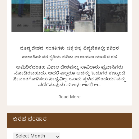
ದೊಡ್ಡ ದೇಶದ ಸಂಗತಿಗಳು ಚಿಕ್ಕ ಚಿಕ್ಕ ಟಿಪ್ಪಣಿಗಳಲ್ಲಿ: ಶಶಿಧರ
ಹಾಲಾಡಿಯವರ ಕೃತಿಯ ಕುರಿತು ನಾರಾಯಣ ಯಾಜಿ ಬರಹ
ಅಮೆರಿಕದಂತಹ ವಿಶಾಲ ದೇಶವನ್ನು ಸಾವಿರಾರು ಪ್ರವಾಸಿಗರು
ನೋಡಿರಬಹುದು. ಆದರೆ ಎಲ್ಲರೂ ಅದನ್ನು ಓದುಗರ ಕಣ್ಮುಂದೆ
ಜೀವಂತಗೊಳಿಸಲು ಸಾಧ್ಯವಿಲ್ಲ. ಒಂದು ಸ್ಥಳದ ಸೌಂದರ್ಯವನ್ನು
ವರ್ಣಿಸುವುದು ಸುಲಭ; ಆದರೆ ಆ...
Read More
ಬರಹ ಭಂಡಾರ