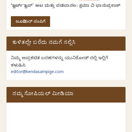
‘ಸ್ಟಾರ್ಟ್ ಸ್ಟಾಪ್’ ಆಟ ಮತ್ತು ವಡಬಾನಲ: ಕ್ಷಮಾ ವಿ ಭಾನುಪ್ರಕಾಶ್
ಜೂನಿಯರ್ ಸಂಪಿಗೆ
ಕುಳಿತಲ್ಲೇ ಬರೆದು ನಮಗೆ ಸಲ್ಲಿಸಿ
ನಿಮ್ಮ ಅಪ್ರಕಟಿತ ಬರಹಗಳನ್ನು ಯುನಿಕೋಡ್ ನಲ್ಲಿ ಇಲ್ಲಿಗೆ
ಕಳುಹಿಸಿ
editor@kendasampige.com
ನಮ್ಮ ಸೋಷಿಯಲ್‌ ಮೀಡಿಯಾ