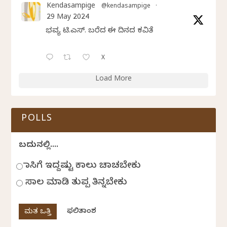
Kendasampige
@kendasampige
·
29 May 2024
ಭವ್ಯ ಟಿ.ಎಸ್. ಬರೆದ ಈ ದಿನದ ಕವಿತೆ
X
Load More
POLLS
ಬದುಕಿನಲ್ಲಿ....
ಹಾಸಿಗೆ ಇದ್ದಷ್ಟು ಕಾಲು ಚಾಚಬೇಕು
ಸಾಲ ಮಾಡಿ ತುಪ್ಪ ತಿನ್ನಬೇಕು
ಫಲಿತಾಂಶ