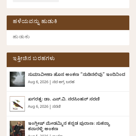
ಹಳೆಯವನ್ನು ಹುಡುಕಿ
ಇತ್ತೀಚಿನ ಬರಹಗಳು
ಸುಮಾವೀಣಾ ಹೊಸ ಅಂಕಣ “ನುಡಿನಲಿವು” ಇಂದಿನಿಂದ
Aug 6, 2026
|
ದಿನದ ಅಗ್ರ ಬರಹ
ಖಗರತ್ನ: ಡಾ. ಎಸ್.ವಿ. ನರಸಿಂಹನ್‌‌ ಸರಣಿ
Aug 6, 2026
|
ಸರಣಿ
ಇಂಗ್ಲೀಷ್ ಮೇಡಮ್ಮಿನ ಕನ್ನಡ ಪುರಾಣ: ಸುಕನ್ಯಾ
ಕನಾರಳ್ಳಿ ಅಂಕಣ