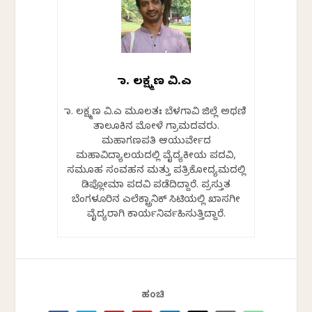
ಡಾ. ಲಕ್ಷ್ಮಣ ವಿ.ಎ
ಡಾ. ಲಕ್ಷ್ಮಣ ವಿ.ಎ ಮೂಲತಃ ಬೆಳಗಾವಿ ಜಿಲ್ಲೆ ಅಥಣಿ
ತಾಲೂಕಿನ ಮೋಳೆ ಗ್ರಾಮದವರು.
ಮಹಾಗಣಪತಿ ಆಯುರ್ವೇದ
ಮಹಾವಿದ್ಯಾಲಯದಲ್ಲಿ ವೈದ್ಯಕೀಯ ಪದವಿ,
ಸಮೂಹ ಸಂವಹನ ಮತ್ತು ಪತ್ರಿಕೋದ್ಯಮದಲ್ಲಿ
ಡಿಪ್ಲೋಮಾ ಪದವಿ ಪಡೆದಿದ್ದಾರೆ. ಪ್ರಸ್ತುತ
ಬೆಂಗಳೂರಿನ ಎಲೆಕ್ಟ್ರಾನಿಕ್ ಸಿಟಿಯಲ್ಲಿ ಖಾಸಗೀ
ವೈದ್ಯರಾಗಿ ಕಾರ್ಯನಿರ್ವಹಿಸುತ್ತಿದ್ದಾರೆ.
ಹಂಚಿ