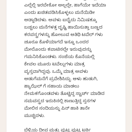
ಎಲ್ಲೆಲ್ಲಿ ಇರಬೇಕೋ ಅಲ್ಲಲ್ಲೇ, ಹಾಗೆಯೇ ಇದೆಯಾ
ಎಂದು ಖಚಿತಪಡಿಸಿಕೊಳ್ಳಲು ಮನೆಯಿಡೀ
ಅಡ್ಡಾಡಿದಳು. ಅವಳು ಐದೈದು ನಿಮಿಷಕ್ಕೂ
ಬಚ್ಚಲು ಮನೆಗಳತ್ತ ದೃಷ್ಟಿ ಹಾಯಿಸುತ್ತಾ ಬಣ್ಣದ
ಕರವಸ್ತ್ರಗಳನ್ನು ಹೋಲುವ ಅತಿಥಿ ಟವೆಲ್ ಗಳು
ಚೂರೂ ಕೊಳೆಯಾಗದೆ ಇನ್ನೂ ಒಂದರ
ಮೇಲೊಂದು ಕಪಾಟಿನಲ್ಲೇ ಇರುವುದನ್ನು
ಗಮನಿಸಿಕೊಂಡಳು. ಸಂಜೆಯ ಕೊನೆಯಲ್ಲಿ
ಕೇವಲ ಮೂರು ಟವೆಲ್ಲುಗಳು ಮಾತ್ರ
ವ್ಯಸ್ತವಾಗಿದ್ದವು. ಒಮ್ಮೆ ಮಾತ್ರ ಅವಳು
ಅಡುಗೆಮನೆಗೆ ಪ್ರವೇಶಿಸಿದ್ದು. ಆಳು ಹುಡುಗಿ,
ಹ್ಯಾಝೆಲ್ ಗೆ ಸಹಾಯ ಮಾಡಲು
ನೇಮಕಗೊಂಡವಳು ತೊಟ್ಟಿದ್ದ ಸ್ಟಾರ್ಚ್ ಮಾಡಿದ
ಸಮವಸ್ತ್ರದ ಇರುಕಿನಲ್ಲಿ ಕಾಣುತ್ತಿದ್ದ ಸ್ತನಗಳ
ಮೇಲಿನ ಸಂದಿಯನ್ನು ಪಿನ್ ಹಾಕಿ ತಾನೇ
ಮುಚ್ಚಿದಳು.
ಬೆಳ್ಳಿಯ ದೀಪ ಮತ್ತು ಪುಟ್ಟ ಪುಟ್ಟ ಟರ್ಕಿ