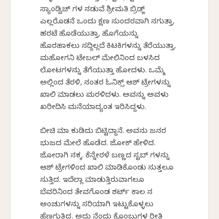
ಸ್ಯಾಂಡ್ವಿಚ್ ಗಳ ನಡುವೆ ಶ್ರೀಮತಿ ಬ್ರಿಡ್ಜ್
ಎಲ್ಲರೊಡನೆ ಒಂದು ಕ್ಷಣ ಸುಂದರವಾಗಿ ನಗುತ್ತಾ,
ಹರಟೆ ಹೊಡೆಯುತ್ತಾ, ಹೊಗೆಯನ್ನು
ಹೊರಹಾಕಲು ಸದ್ದಿಲ್ಲದೆ ಕಿಟಕಿಗಳನ್ನು ತೆರೆಯುತ್ತಾ,
ಮಹೋಗನಿ ಟೇಬಲ್ ಮೇಲಿನಿಂದ ಬಳಸಿದ
ಲೋಟಗಳನ್ನು ತೆಗೆಯುತ್ತಾ ಹೋದಳು. ಒಮ್ಮೆ
ಅಲ್ಲಿಂದ ತೆರಳಿ, ನಂತರ ಓನಿಕ್ಸ್ ಆಶ್ ಟ್ರೇಗಳನ್ನು
ಖಾಲಿ ಮಾಡಲು ಮರಳಿದಳು. ಅವನ್ನು ಅವಳು
ಖರೀದಿಸಿ ಮನೆಯಾದ್ಯಂತ ಇರಿಸಿದ್ದಳು.
ಬೀಚಿ ಮಾರ್ ಕುಡಿದು ಬಿಟ್ಟಿದ್ದಾನೆ. ಅವನು ಜನರ
ಭುಜದ ಮೇಲೆ ಹೊಡೆದ. ಜೋಕ್ ಹೇಳಿದ.
ಜೋರಾಗಿ ನಕ್ಕ. ಕೆನ್ನೇರಳೆ ಬಣ್ಣದ ಸ್ಟಬ್ ಗಳನ್ನು
ಆಶ್ ಟ್ರೇಗಳಿಂದ ಖಾಲಿ ಮಾಡಿಕೊಂಡು ಸುತ್ತಲೂ
ಸುತ್ತಿದ. ಇದೆಲ್ಲಾ ಮಾಡುತ್ತಿರುವಾಗಲೂ
ಬೆವರಿನಿಂದ ತೇವಗೊಂಡ ಶರ್ಟ್ ಕಾಲರ್ ನ
ಅಂಚುಗಳನ್ನು ಸರಿಯಾಗಿ ಇಟ್ಟುಕೊಳ್ಳಲು
ಹೆಣಗುತ್ತಿದ್ದ. ಅದು ನೆಂದು ಕೊಂಬುಗಳ ರೀತಿ