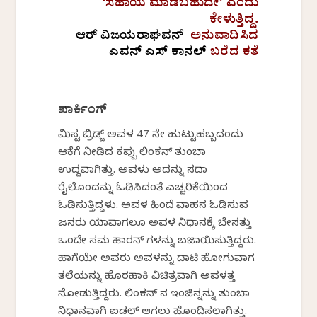
‘ಸಹಾಯ ಮಾಡಬಹುದೇ’ ಎಂದು
ಕೇಳುತ್ತಿದ್ದ.
ಆರ್
ವಿಜಯರಾಘವನ್
ಅನುವಾದಿಸಿದ
ಎವನ್ ಎಸ್ ಕಾನಲ್
ಬರೆದ ಕತೆ
ಪಾರ್ಕಿಂಗ್
ಮಿಸ್ಟರ್ ಬ್ರಿಡ್ಜ್ ಅವಳ 47 ನೇ ಹುಟ್ಟುಹಬ್ಬದಂದು
ಆಕೆಗೆ ನೀಡಿದ ಕಪ್ಪು ಲಿಂಕನ್ ತುಂಬಾ
ಉದ್ದವಾಗಿತ್ತು. ಅವಳು ಅದನ್ನು ಸದಾ
ರೈಲೊಂದನ್ನು ಓಡಿಸಿದಂತೆ ಎಚ್ಚರಿಕೆಯಿಂದ
ಓಡಿಸುತ್ತಿದ್ದಳು. ಅವಳ ಹಿಂದೆ ವಾಹನ ಓಡಿಸುವ
ಜನರು ಯಾವಾಗಲೂ ಅವಳ ನಿಧಾನಕ್ಕೆ ಬೇಸತ್ತು
ಒಂದೇ ಸಮ ಹಾರನ್ ಗಳನ್ನು ಬಜಾಯಿಸುತ್ತಿದ್ದರು.
ಹಾಗೆಯೇ ಅವರು ಅವಳನ್ನು ದಾಟಿ ಹೋಗುವಾಗ
ತಲೆಯನ್ನು ಹೊರಹಾಕಿ ವಿಚಿತ್ರವಾಗಿ ಅವಳತ್ತ
ನೋಡುತ್ತಿದ್ದರು. ಲಿಂಕನ್ ನ ಇಂಜಿನ್ನನ್ನು ತುಂಬಾ
ನಿಧಾನವಾಗಿ ಐಡಲ್ ಆಗಲು ಹೊಂದಿಸಲಾಗಿತ್ತು.