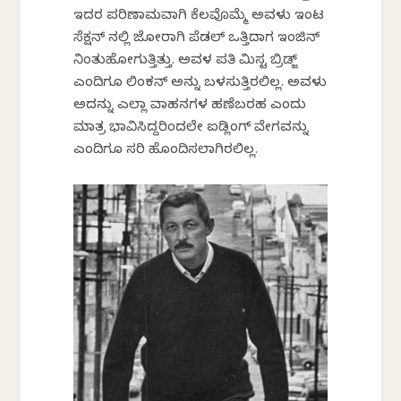
ಇದರ ಪರಿಣಾಮವಾಗಿ ಕೆಲವೊಮ್ಮೆ ಅವಳು ಇಂಟರ್
ಸೆಕ್ಷನ್ ನಲ್ಲಿ ಜೋರಾಗಿ ಪೆಡಲ್ ಒತ್ತಿದಾಗ ಇಂಜಿನ್
ನಿಂತುಹೋಗುತ್ತಿತ್ತು. ಅವಳ ಪತಿ ಮಿಸ್ಟರ್ ಬ್ರಿಡ್ಜ್
ಎಂದಿಗೂ ಲಿಂಕನ್ ಅನ್ನು ಬಳಸುತ್ತಿರಲಿಲ್ಲ. ಅವಳು
ಅದನ್ನು ಎಲ್ಲಾ ವಾಹನಗಳ ಹಣೆಬರಹ ಎಂದು
ಮಾತ್ರ ಭಾವಿಸಿದ್ದರಿಂದಲೇ ಐಡ್ಲಿಂಗ್ ವೇಗವನ್ನು
ಎಂದಿಗೂ ಸರಿ ಹೊಂದಿಸಲಾಗಿರಲಿಲ್ಲ.