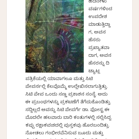
ಹದಿನೇಳು
ವರ್ಷಗಳಿಂದ
ಉಪದೇಶ
ಮಾಡುತ್ತಿದ್ದಾ
ಗ, ಅವನ
ಹೆಸರು
ಪ್ರಖ್ಯಾತವಾ
ದಾಗ, ಅವನ
ಹೆಸರನ್ನು ದಿ
ಟ್ಯಾಟ್ಲರ್
ಪತ್ರಿಕೆಯಲ್ಲಿ ಯಾವಾಗಲೂ ಮತ್ತು ಸಿಟಿ
ಪೇಪರ್ನಲ್ಲಿ ಕೆಲವೊಮ್ಮೆ ಉಲ್ಲೇಖಿಸಲಾಗುತ್ತಿತ್ತು.
ಸಿಟಿ ಪೇಪರ್ ಒಂದು ಸಣ್ಣ ಪ್ರಕಾಶನ ಸಂಸ್ಥೆ. ಅದು
ಈ ಪ್ರಬಂಧಗಳನ್ನು ಪ್ರಕಟಣೆಗೆ ತೆಗೆದುಕೊಂಡಿತ್ತು.
ಸದ್ದಿಲ್ಲದೆ ಅವನ್ನು ಸಿಟಿ ಪೇಪರ್ಗೆ ಡಾ. ಫೋಸ್ಟರ್ ಈ
ಮೊದಲೇ ಹಲವಾರು ಬಾರಿ ಕಂತುಗಳಲ್ಲಿ ಸಲ್ಲಿಸಿದ್ದ.
ಕಪ್ಪು ರಕ್ಷಾಕವಚದಲ್ಲಿ ಪುಸ್ತಕವು ಹೊರಬಂದಿತ್ತು.
ನೋಡಲು ಗಂಭೀರವೆನಿಸುವ ಬೂದು ಮತ್ತು