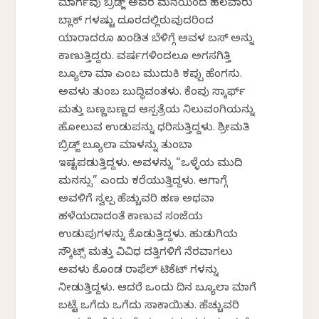
ಮಾರ್ಗವು ಬ್ರಿಡ್ಜ್ ಅವರ ಮನೆಯಿಂದ ಹಲವಾರು
ಬ್ಲಾಕ್ ಗಳಷ್ಟು ದೂರದಲ್ಲಿರುವುದರಿಂದ
ಯಾರಾದರೂ ಖಂಡಿತ ಬೆಳಿಗ್ಗೆ ಅವಳ ಬಸ್ ಅನ್ನು
ಕಾಣುತ್ತಿದ್ದರು. ವರ್ಷಗಳಿಂದಲೂ ಅಗಸಗಿತ್ತಿ
ಬ್ಯೂಲಾ ಮಾ ಎಂಬ ಮುದುಕಿ ಕಪ್ಪು ಹೆಂಗಸು.
ಅವಳು ತುಂಬ ಬುದ್ಧಿವಂತಳು. ಕೆಂಪು ಸ್ಕಾರ್ಫ್
ಮತ್ತು ಬಣ್ಣಬಣ್ಣದ ಆಸ್ಪತ್ರೆಯ ನಿಲುವಂಗಿಯನ್ನು
ಹೋಲುವ ಉಡುಪನ್ನು ಧರಿಸುತ್ತಿದ್ದಳು. ಶ್ರೀಮತಿ
ಬ್ರಿಡ್ಜ್ ಬ್ಯೂಲಾ ಮಾಳನ್ನು ತುಂಬಾ
ಇಷ್ಟಪಡುತ್ತಿದ್ದಳು. ಅವಳನ್ನು “ಒಳ್ಳೆಯ ಮುದಿ
ಮನಸ್ಸು” ಎಂದು ಕರೆಯುತ್ತಿದ್ದಳು. ಆಗಾಗ್ಗೆ
ಅವಳಿಗೆ ಸ್ವಲ್ಪ ಹೆಚ್ಚುವರಿ ಹಣ ಅಥವಾ
ಹಳೆಯದಾದಂತೆ ಕಾಣುವ ಸಂಜೆಯ
ಉಡುಪುಗಳನ್ನು ಕೊಡುತ್ತಿದ್ದಳು. ಹುಡುಗಿಯ
ಸ್ಕೌಟ್ಸ್ ಮತ್ತು ವಿವಿಧ ದತ್ತಿಗಳಿಗೆ ನೆರವಾಗಲು
ಅವಳು ಕೊಂಡ ರಾಫೆಲ್ ಟಿಕೆಟ್ ಗಳನ್ನು
ನೀಡುತ್ತಿದ್ದಳು. ಆದರೆ ಒಂದು ದಿನ ಬ್ಯೂಲಾ ಮಾಗೆ
ಬಟ್ಟೆ ಒಗೆದು ಒಗೆದು ಸಾಕಾಯಿತು. ಹೆಚ್ಚುವರಿ