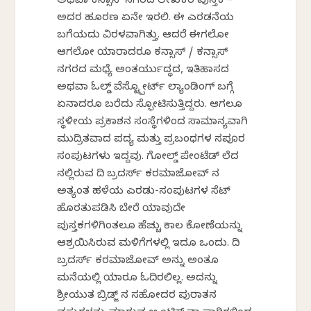
ಅಥವಾ ಕನ್ಸಾಸ್ ನಗರದ ಲೇಖಕರ ಪುಸ್ತಕ –
ಅದರ ಹೂರಣ ಏನೇ ಇರಲಿ. ಈ ಎರಡನೆಯ
ಬಗೆಯದು ವಿರಳವಾಗಿತ್ತು. ಆದರೆ ಈಗಲೋ
ಆಗಲೋ ಯಾರಾದರೂ ಕನ್ಸಾಸ್ / ಕನ್ಸಾಸ್
ನಗರದ ಮಧ್ಯೆ ಅಂತರ್ಯುದ್ಧದ, ಇತಿಹಾಸದ
ಅಥವಾ ಓಲ್ಡ್ ವೆಸ್ಟ್ಪೋರ್ಟ್ ಲ್ಯಾಂಡಿಂಗ್ ಬಗ್ಗೆ
ಏನಾದರೂ ಬರೆದು ಸ್ಫೋಟಿಸುತ್ತಿದ್ದರು. ಆಗಲೂ
ಸ್ಥಳೀಯ ಪ್ರಕಾಶನ ಸಂಸ್ಥೆಗಳಿಂದ ಸಾಮಾನ್ಯವಾಗಿ
ಮುದ್ರಿತವಾದ ಪದ್ಯ ಮತ್ತು ಪ್ರಬಂಧಗಳ ಸಪೂರ
ಸಂಪುಟಗಳು ಇದ್ದವು. ಗೋಲ್ಡ್ ಪೇಂಟೆಡ್ ಲೆದರ್
ನಲ್ಲಿರುವ ದಿ ಬ್ರದರ್ಸ್ ಕರಮಾಜೋವ್ ನ
ಅತ್ಯಂತ ಹಳೆಯ ಎರಡು-ಸಂಪುಟಗಳ ಸೆಟ್
ಹೊರತುಪಡಿಸಿ ಬೇರೆ ಯಾವುದೇ
ಪುಸ್ತಕಗಳಿಗಿಂತಲೂ ಹೆಚ್ಚು ಕಾಲ ಕೋಣೆಯನ್ನು
ಆಶ್ರಯಿಸಿರುವ ಮಳಿಗೆಗಳಲ್ಲಿ ಇದೂ ಒಂದು. ದಿ
ಬ್ರದರ್ಸ್ ಕರಮಾಜೋವ್ ಅನ್ನು ಅಂತೂ
ಮನೆಯಲ್ಲಿ ಯಾರೂ ಓದಿರಲಿಲ್ಲ. ಅದನ್ನು
ಶ್ರೀಯುತ ಬ್ರಿಡ್ಜ್ ನ ಸಹೋದರ ಪುರಾತನ