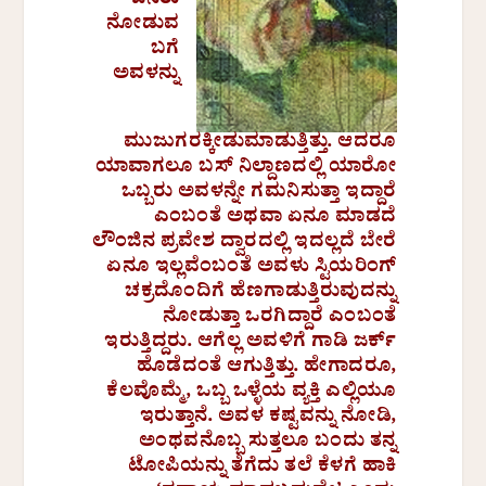
ಜನರು
ನೋಡುವ
ಬಗೆ
ಅವಳನ್ನು
ಮುಜುಗರಕ್ಕೀಡುಮಾಡುತ್ತಿತ್ತು. ಆದರೂ
ಯಾವಾಗಲೂ ಬಸ್ ನಿಲ್ದಾಣದಲ್ಲಿ ಯಾರೋ
ಒಬ್ಬರು ಅವಳನ್ನೇ ಗಮನಿಸುತ್ತಾ ಇದ್ದಾರೆ
ಎಂಬಂತೆ ಅಥವಾ ಏನೂ ಮಾಡದೆ
ಲೌಂಜಿನ ಪ್ರವೇಶ ದ್ವಾರದಲ್ಲಿ ಇದಲ್ಲದೆ ಬೇರೆ
ಏನೂ ಇಲ್ಲವೆಂಬಂತೆ ಅವಳು ಸ್ಟಿಯರಿಂಗ್
ಚಕ್ರದೊಂದಿಗೆ ಹೆಣಗಾಡುತ್ತಿರುವುದನ್ನು
ನೋಡುತ್ತಾ ಒರಗಿದ್ದಾರೆ ಎಂಬಂತೆ
ಇರುತ್ತಿದ್ದರು. ಆಗೆಲ್ಲ ಅವಳಿಗೆ ಗಾಡಿ ಜರ್ಕ್
ಹೊಡೆದಂತೆ ಆಗುತ್ತಿತ್ತು. ಹೇಗಾದರೂ,
ಕೆಲವೊಮ್ಮೆ, ಒಬ್ಬ ಒಳ್ಳೆಯ ವ್ಯಕ್ತಿ ಎಲ್ಲಿಯೂ
ಇರುತ್ತಾನೆ. ಅವಳ ಕಷ್ಟವನ್ನು ನೋಡಿ,
ಅಂಥವನೊಬ್ಬ ಸುತ್ತಲೂ ಬಂದು ತನ್ನ
ಟೋಪಿಯನ್ನು ತೆಗೆದು ತಲೆ ಕೆಳಗೆ ಹಾಕಿ