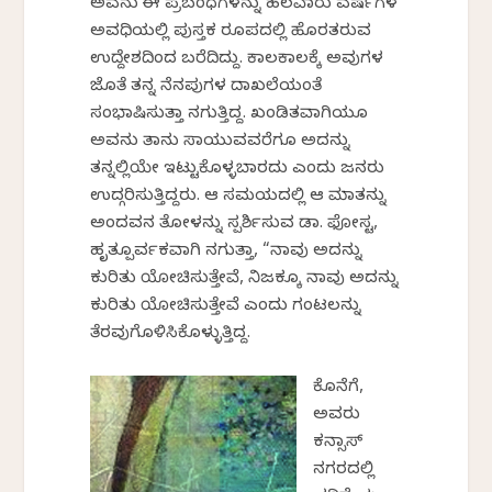
ಅವನು ಈ ಪ್ರಬಂಧಗಳನ್ನು ಹಲವಾರು ವರ್ಷಗಳ
ಅವಧಿಯಲ್ಲಿ ಪುಸ್ತಕ ರೂಪದಲ್ಲಿ ಹೊರತರುವ
ಉದ್ದೇಶದಿಂದ ಬರೆದಿದ್ದು. ಕಾಲಕಾಲಕ್ಕೆ ಅವುಗಳ
ಜೊತೆ ತನ್ನ ನೆನಪುಗಳ ದಾಖಲೆಯಂತೆ
ಸಂಭಾಷಿಸುತ್ತಾ ನಗುತ್ತಿದ್ದ. ಖಂಡಿತವಾಗಿಯೂ
ಅವನು ತಾನು ಸಾಯುವವರೆಗೂ ಅದನ್ನು
ತನ್ನಲ್ಲಿಯೇ ಇಟ್ಟುಕೊಳ್ಳಬಾರದು ಎಂದು ಜನರು
ಉದ್ಗರಿಸುತ್ತಿದ್ದರು. ಆ ಸಮಯದಲ್ಲಿ ಆ ಮಾತನ್ನು
ಅಂದವನ ತೋಳನ್ನು ಸ್ಪರ್ಶಿಸುವ ಡಾ. ಫೋಸ್ಟರ್,
ಹೃತ್ಪೂರ್ವಕವಾಗಿ ನಗುತ್ತಾ, “ನಾವು ಅದನ್ನು
ಕುರಿತು ಯೋಚಿಸುತ್ತೇವೆ, ನಿಜಕ್ಕೂ ನಾವು ಅದನ್ನು
ಕುರಿತು ಯೋಚಿಸುತ್ತೇವೆ ಎಂದು ಗಂಟಲನ್ನು
ತೆರವುಗೊಳಿಸಿಕೊಳ್ಳುತ್ತಿದ್ದ.
ಕೊನೆಗೆ,
ಅವರು
ಕನ್ಸಾಸ್
ನಗರದಲ್ಲಿ