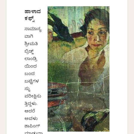
ಹಾಳಾದ
ಕಫ್ಸ್
ಸಾಮಾನ್ಯ
ವಾಗಿ
ಶ್ರೀಮತಿ
ಬ್ರಿಡ್ಜ್
ಲಾಂಡ್ರಿ
ಯಿಂದ
ಬಂದ
ಬಟ್ಟೆಗಳ
ನ್ನು
ಪರೀಕ್ಷಿಸು
ತ್ತಿದ್ದಳು.
ಆದರೆ
ಅವಳು
ಶಾಪಿಂಗ್