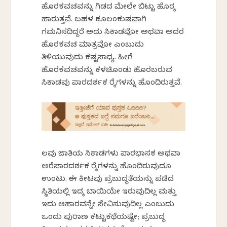
ಹೊರಕವಚವನ್ನು ಗಿಡದ ಮೇಲೇ ಬಿಟ್ಟು ಹೊರಕ್ಕೆ
ಹಾರುತ್ತವೆ. ಬಹಳ ಕೂಲಂಕುಷವಾಗಿ
ಗಮನಿಸದಿದ್ದರೆ ಅದು ಸಿಕಾಡವೋ ಅಥವಾ ಅದರ
ಹೊರಕವಚ ಮಾತ್ರವೋ ಎಂಬುದು
ತಿಳಿಯುವುದು ಕಷ್ಟಸಾಧ್ಯ. ಹೀಗೆ
ಹೊರಕವಚವನ್ನು ಕಳಚಿಕೊಂಡು ಹೊರಬರುವ
ಸಿಕಾಡವು ಪಾರದರ್ಶಕ ರೆಕ್ಕೆಗಳನ್ನು ಹೊಂದಿರುತ್ತವೆ.
ಕೆಲವು ಜಾತಿಯ ಸಿಕಾಡಗಳು ಪಾರಭಾಸಕ ಅಥವಾ
ಅರೆಪಾರದರ್ಶಕ ರೆಕ್ಕೆಗಳನ್ನು ಹೊಂದಿರುವುದೂ
ಉಂಟು. ಈ ಕೀಟವು ಪ್ರಬುದ್ಧತೆಯನ್ನು ಪಡೆದ
ಸ್ಥಿತಿಯಲ್ಲಿ ಇದಕ್ಕೆ ಬಾಯಿಯೇ ಇರುವುದಿಲ್ಲ ಮತ್ತು
ಇದು ಆಹಾರವನ್ನೇ ಸೇವಿಸುವುದಿಲ್ಲ ಎಂಬುದು
ಒಂದು ಪುರಾಣ ಕಟ್ಟುಕಥೆಯಷ್ಟೇ; ಪ್ರಬುದ್ಧ