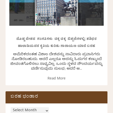
ದೊಡ್ಡ ದೇಶದ ಸಂಗತಿಗಳು ಚಿಕ್ಕ ಚಿಕ್ಕ ಟಿಪ್ಪಣಿಗಳಲ್ಲಿ: ಶಶಿಧರ
ಹಾಲಾಡಿಯವರ ಕೃತಿಯ ಕುರಿತು ನಾರಾಯಣ ಯಾಜಿ ಬರಹ
ಅಮೆರಿಕದಂತಹ ವಿಶಾಲ ದೇಶವನ್ನು ಸಾವಿರಾರು ಪ್ರವಾಸಿಗರು
ನೋಡಿರಬಹುದು. ಆದರೆ ಎಲ್ಲರೂ ಅದನ್ನು ಓದುಗರ ಕಣ್ಮುಂದೆ
ಜೀವಂತಗೊಳಿಸಲು ಸಾಧ್ಯವಿಲ್ಲ. ಒಂದು ಸ್ಥಳದ ಸೌಂದರ್ಯವನ್ನು
ವರ್ಣಿಸುವುದು ಸುಲಭ; ಆದರೆ ಆ...
Read More
ಬರಹ ಭಂಡಾರ