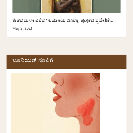
ಕೇಶವ ಮಳಗಿ ಬರೆದ ‘ಗುಂಡಿಗೆಯ ಬಿಸಿರಕ್ತʼ ಪುಸ್ತಕದ ಪ್ರವೇಶಿಕೆ…
May 3, 2021
ಜೂನಿಯರ್ ಸಂಪಿಗೆ