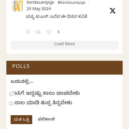
Kendasampige
@kendasampige
·
29 May 2024
ಭವ್ಯ ಟಿ.ಎಸ್. ಬರೆದ ಈ ದಿನದ ಕವಿತೆ
X
Load More
POLLS
ಬದುಕಿನಲ್ಲಿ....
ಹಾಸಿಗೆ ಇದ್ದಷ್ಟು ಕಾಲು ಚಾಚಬೇಕು
ಸಾಲ ಮಾಡಿ ತುಪ್ಪ ತಿನ್ನಬೇಕು
ಫಲಿತಾಂಶ