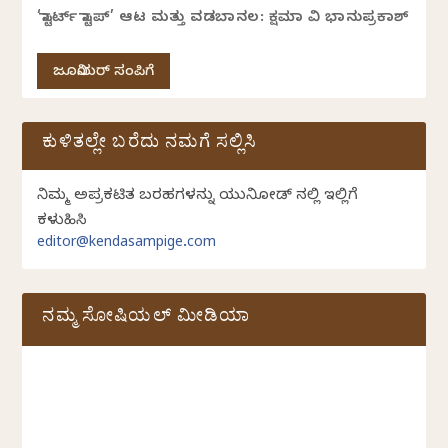
‘ಸ್ಟಾರ್ಟ್ ಸ್ಟಾಪ್’ ಆಟ ಮತ್ತು ವಡಬಾನಲ: ಕ್ಷಮಾ ವಿ ಭಾನುಪ್ರಕಾಶ್
ಜೂನಿಯರ್ ಸಂಪಿಗೆ
ಕುಳಿತಲ್ಲೇ ಬರೆದು ನಮಗೆ ಸಲ್ಲಿಸಿ
ನಿಮ್ಮ ಅಪ್ರಕಟಿತ ಬರಹಗಳನ್ನು ಯುನಿಕೋಡ್ ನಲ್ಲಿ ಇಲ್ಲಿಗೆ
ಕಳುಹಿಸಿ
editor@kendasampige.com
ನಮ್ಮ ಸೋಷಿಯಲ್‌ ಮೀಡಿಯಾ