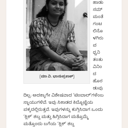
ಹಾಡು
ನಮ್
ಮಂತೆ
ಗಂಟ
ಲಿನೊ
ಳಗಿರು
ವ
ಧ್ವನಿ
ತಂತು
ವಿನಿಂ
ದ
(ಕ್ಷಮಾ ವಿ. ಭಾನುಪ್ರಕಾಶ್‌)
ಹೊರ
ಡುವು
ದಿಲ್ಲ; ಅದಕ್ಕಾಗೇ ವಿಶೇಷವಾದ ‘ಟಿಂಬಾಲ್’ಗಳೆಂಬ
ಸ್ನಾಯುಗಳಿವೆ. ಇವು ಸಿಕಾಡದ ಕಿಬ್ಬೊಟ್ಟೆಯ
ಪಕ್ಕದಲ್ಲಿರುತ್ತವೆ. ಇವುಗಳನ್ನು ಕುಗ್ಗಿಸಿದಾಗ ಒಂದು
‘ಕ್ಲಿಕ್’ ಶಬ್ದ ಮತ್ತು ಹಿಗ್ಗಿಸಿದಾಗ ಮತ್ತೊಮ್ಮೆ
ಮತ್ತೊಂದು ಬಗೆಯ ‘ಕ್ಲಿಕ್’ ಶಬ್ದ