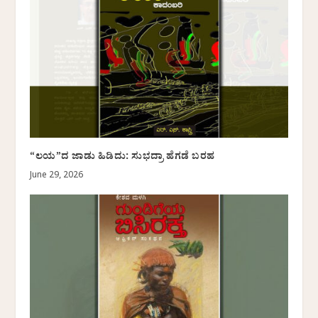
“ಲಯ”ದ ಜಾಡು ಹಿಡಿದು: ಸುಭದ್ರಾ ಹೆಗಡೆ ಬರಹ
June 29, 2026