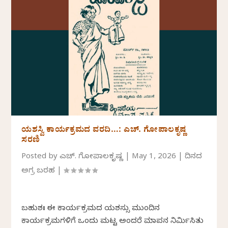
ಯಶಸ್ವಿ ಕಾರ್ಯಕ್ರಮದ ವರದಿ…: ಎಚ್. ಗೋಪಾಲಕೃಷ್ಣ
ಸರಣಿ
Posted by
ಎಚ್. ಗೋಪಾಲಕೃಷ್ಣ
|
May 1, 2026
|
ದಿನದ
ಅಗ್ರ ಬರಹ
|
ಬಹುಶಃ ಈ ಕಾರ್ಯಕ್ರಮದ ಯಶಸ್ಸು ಮುಂದಿನ
ಕಾರ್ಯಕ್ರಮಗಳಿಗೆ ಒಂದು ಮಟ್ಟ ಅಂದರೆ ಮಾಪನ ನಿರ್ಮಿಸಿತು