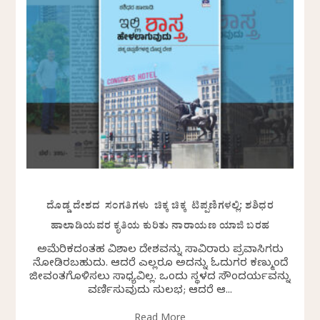
ದೊಡ್ಡ ದೇಶದ ಸಂಗತಿಗಳು ಚಿಕ್ಕ ಚಿಕ್ಕ ಟಿಪ್ಪಣಿಗಳಲ್ಲಿ: ಶಶಿಧರ
ಹಾಲಾಡಿಯವರ ಕೃತಿಯ ಕುರಿತು ನಾರಾಯಣ ಯಾಜಿ ಬರಹ
ಅಮೆರಿಕದಂತಹ ವಿಶಾಲ ದೇಶವನ್ನು ಸಾವಿರಾರು ಪ್ರವಾಸಿಗರು
ನೋಡಿರಬಹುದು. ಆದರೆ ಎಲ್ಲರೂ ಅದನ್ನು ಓದುಗರ ಕಣ್ಮುಂದೆ
ಜೀವಂತಗೊಳಿಸಲು ಸಾಧ್ಯವಿಲ್ಲ. ಒಂದು ಸ್ಥಳದ ಸೌಂದರ್ಯವನ್ನು
ವರ್ಣಿಸುವುದು ಸುಲಭ; ಆದರೆ ಆ...
Read More