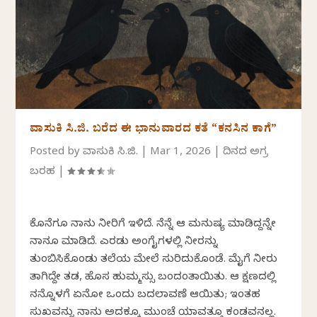
ವಾಸುಕಿ ಸಿ.ಜಿ. ಬರೆದ ಈ ಭಾನುವಾರದ ಕತೆ “ಕನಸಿನ ಕಾಗೆ”
Posted by
ವಾಸುಕಿ ಸಿ.ಜಿ.
|
Mar 1, 2026
|
ದಿನದ ಅಗ್ರ
ಬರಹ
|
ಕೊನೆಗೂ ನಾನು ನೀರಿಗೆ ಇಳಿದೆ. ನೆನ್ನೆ ಆ ಮನುಷ್ಯ ಮಾಡಿದ್ದನ್ನೇ
ನಾನೂ ಮಾಡಿದೆ. ಎರಡು ಅಂಗೈಗಳಲ್ಲಿ ನೀರನ್ನು
ತುಂಬಿಸಿಕೊಂಡು ತಲೆಯ ಮೇಲೆ ಸುರಿದುಕೊಂಡೆ. ಮೈಗೆ ನೀರು
ತಾಗಿದ್ದೇ ತಡ, ಹೊಸ ಹುಮ್ಮಸ್ಸು ಬಂದಂತಾಯಿತು. ಆ ಕ್ಷಣದಲ್ಲಿ
ನನ್ನೊಳಗೆ ಏನೋ ಒಂದು ಬದಲಾವಣೆ ಆಯಿತು; ಇಂತಹ
ಸುಖವನ್ನು ನಾನು ಅದಕ್ಕೂ ಮುಂಚೆ ಯಾವತ್ತೂ ಕಂಡವನಲ್ಲ.