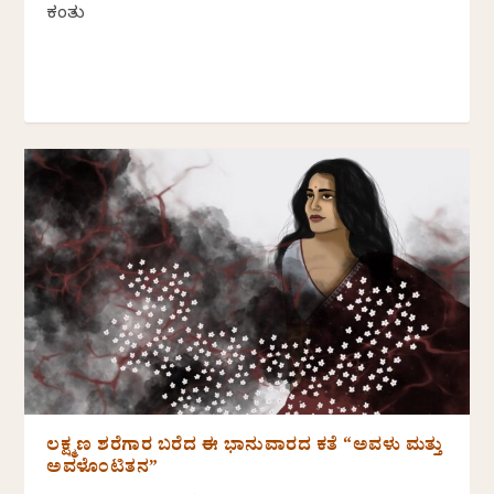
ಕಂತು
ಲಕ್ಷ್ಮಣ ಶರೆಗಾರ ಬರೆದ ಈ ಭಾನುವಾರದ ಕತೆ “ಅವಳು ಮತ್ತು
ಅವಳೊಂಟಿತನ”