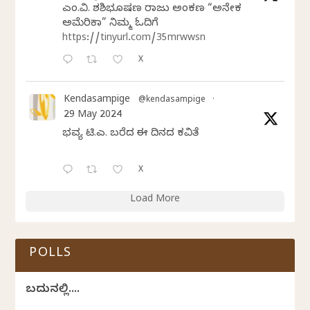
ಎಂ.ವಿ. ಶಶಿಭೂಷಣ ರಾಜು ಅಂಕಣ “ಅನೇಕ
ಅಮೆರಿಕಾ” ನಿಮ್ಮ ಓದಿಗೆ
https://tinyurl.com/35mrwwsn
X
Kendasampige
@kendasampige
·
29 May 2024
ಭವ್ಯ ಟಿ.ಎಸ್. ಬರೆದ ಈ ದಿನದ ಕವಿತೆ
X
Load More
POLLS
ಬದುಕಿನಲ್ಲಿ....