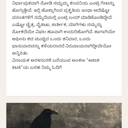
ನಿರ್ಭಾವುಕವಾಗಿ ನೋಡಿ ನಮ್ನಮ್ಮ ಕಂಪನಿಯ ಎಂಟ್ರಿ ಗೇಟನ್ನು
ಹೊಗ್ಗುತ್ತೇವೆ.‌ ಇಲ್ಲಿ ಹೊಕ್ಕಾಗಿಂದ ಪ್ರಕೃತಿಯ ಇಂಥಾ ಅದೆಷ್ಟೋ
ವಸಂತಗಳಿಗೆ ನಮ್ಮೆದೆಯಲ್ಲಿ ಎಂಟ್ರಿ ಬಂದ್ ಮಾಡಿಕೊಂಡಿದ್ದೇವೆ.
ಎಷ್ಟೋ ಚೈತ್ರ, ವೈಶಾಖ, ಕಾರ್ತೀಕ, ಮಾಗಿಗಳು ನಮ್ಮನ್ನು
ಸೋಕದೆಯೇ ವಿಫಲ ಹೂವಾಗಿ ಉದುರಿಹೋಗಿವೆ. ಹಾಗಾಗಿಯೇ
ಆಫೀಸು ಕದ ಮುಚ್ಚಿದ ಒಂದು ಶನಿವಾರ, ಒಂದು
ಭಾನುವಾರವನ್ನು ಕಳೆಯಲಾರದೆ ನಿರುಪಾಯರಾಗಿದ್ದೀವೇನೋ
ಅನ್ನಿಸಿತು.
ವಿನಾಯಕ ಅರಳಸುರಳಿ ಬರೆಯುವ ಅಂಕಣ “ಆಕಾಶ
ಕಿಟಕಿ”ಯ ಬರಹ ನಿಮ್ಮ ಓದಿಗೆ