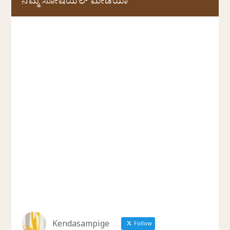
ನಮ್ಮ ಸೋಷಿಯಲ್‌ ಮೀಡಿಯಾ
Kendasampige
Follow