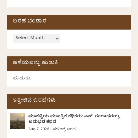
ಬರಹ ಭಂಡಾರ
ಹಳೆಯವನ್ನು ಹುಡುಕಿ
ಇತ್ತೀಚಿನ ಬರಹಗಳು
ಮಾಕಳ್ಳಿಯ ಮಾಂತ್ರಿಕ ಕಥಿಕರು: ಎಸ್. ಗಂಗಾಧರಯ್ಯ
ಅನುಭವ ಕಥನ
Aug 7, 2026
|
ದಿನದ ಅಗ್ರ ಬರಹ