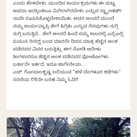
ಎಂದು ಹೇಳಬೇಕು. ಮುಂದಿನ ಕಾರ್ಯಕ್ರಮಗಳು ಈ ಮಟ್ಟ
ಅಥವಾ ಇದಕ್ಕಿಂತಲೂ ಮಿಗಿಲಾಗಿರಬೇಕು ಎನ್ನುವ ಸ್ಟ್ಯಾಂಡರ್ಡ್
ನಾವೇ ರೂಪಿಸಿಕೊಳ್ಳಬೇಕಾಯಿತು. ಅದರ ಅಂದರೆ ಮುಂದೆ
ನಮ್ಮ ಕಾರ್ಯವ್ಯಾಪ್ತಿ ಹೇಗೆ ಹಿಗ್ಗಿತು ಎನ್ನುವ ನೆನಪುಗಳು ನುಗ್ಗಿ
ನುಗ್ಗಿ ಬರುತ್ತಿವೆ… ಹೇಗೆ ಅಂದರೆ ಹಿಂದೆ ನಮ್ಮ ಕಾಲದಲ್ಲಿ ಎಸ್ಸೆಸ್‌ಎಲ್ಸಿ
ಪಿಯುಸಿ ರಿಸಲ್ಟ್ ಬಂದ ಮಾರನೇ ದಿವಸ ಮಾತ್ರ ಹೆಚ್ಚಿನ ಅಂಕ
ಪಡೆದವರ ವಿವರ ಬರುತ್ತಿತ್ತು. ಈಗ ನೋಡಿ ಆರೇಳು
ತಿಂಗಳಾದರೂ ಹೆಚ್ಚಿನ ಅಂಕ ಪಡೆದವರ ಫೋಟೋಗಳು
ಬರ್ತಾನೇ ಇರ್ತದೆ, ಇದೂ ಹಾಗೇನೇಯ…
ಎಚ್. ಗೋಪಾಲಕೃಷ್ಣ ಬರೆಯುವ “ಹಳೆ ಬೆಂಗಳೂರ ಕಥೆಗಳು”
ಸರಣಿಯ ೮೪ನೇ ಬರಹ ನಿಮ್ಮ ಓದಿಗೆ