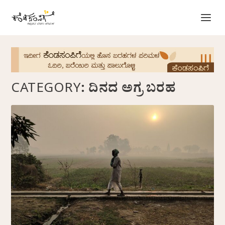
CATEGORY:
ದಿನದ ಅಗ್ರ ಬರಹ