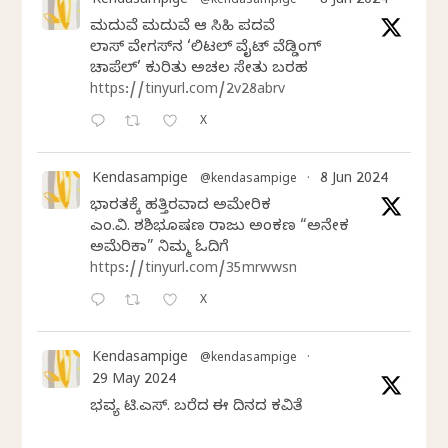
Kendasampige
8 Jun 2024
@kendasampige
·
ಮದುವೆ ಮದುವೆ ಆ ಸಿಹಿ ಪದವೆ
ಲಾಸ್‌ ವೇಗಸ್‌ನ ‘ಲಿಟಲ್ ವೈಟ್ ವೆಡ್ಡಿಂಗ್
ಚಾಪೆಲ್’ ಕುರಿತು ಅಚಲ ಸೇತು ಬರಹ
https://tinyurl.com/2v28abrv
X
Kendasampige
8 Jun 2024
@kendasampige
·
ಭಾರತಕ್ಕೆ ಹತ್ತಿರವಾದ ಅಮೇರಿಕ
ಎಂ.ವಿ. ಶಶಿಭೂಷಣ ರಾಜು ಅಂಕಣ “ಅನೇಕ
ಅಮೆರಿಕಾ” ನಿಮ್ಮ ಓದಿಗೆ
https://tinyurl.com/35mrwwsn
X
Kendasampige
@kendasampige
·
29 May 2024
ಭವ್ಯ ಟಿ.ಎಸ್. ಬರೆದ ಈ ದಿನದ ಕವಿತೆ