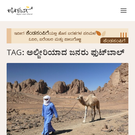
TAG:
ಅಲ್ಜೀರಿಯಾದ ಜನರು ಫುಟ್‌ಬಾಲ್