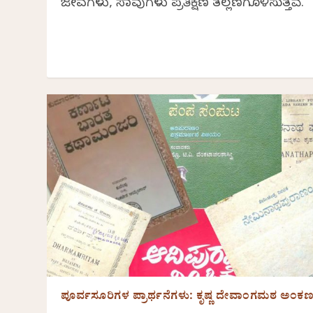
ಜೀವಗಳು, ಸಾವುಗಳು ಪ್ರತಿಕ್ಷಣ ತಲ್ಲಣಗೊಳಿಸುತ್ತವೆ.”
ಪೂರ್ವಸೂರಿಗಳ ಪ್ರಾರ್ಥನೆಗಳು: ಕೃಷ್ಣ ದೇವಾಂಗಮಠ ಅಂಕ