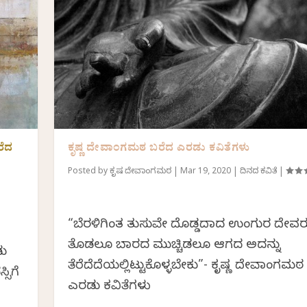
ರೆದ
ಕೃಷ್ಣ ದೇವಾಂಗಮಠ ಬರೆದ ಎರಡು ಕವಿತೆಗಳು
Posted by
ಕೃಷ್ಣ ದೇವಾಂಗಮಠ
|
Mar 19, 2020
|
ದಿನದ ಕವಿತೆ
|
“ಬೆರಳಿಗಿಂತ ತುಸುವೇ ದೊಡ್ಡದಾದ ಉಂಗುರ ದೇವರ
ತೊಡಲೂ ಬಾರದ ಮುಚ್ಚಿಡಲೂ ಆಗದ ಅದನ್ನು
ಡು
ತೆರೆದೆದೆಯಲ್ಲಿಟ್ಟುಕೊಳ್ಳಬೇಕು”- ಕೃಷ್ಣ ದೇವಾಂಗಮ
ಸಿಗೆ
ಎರಡು ಕವಿತೆಗಳು