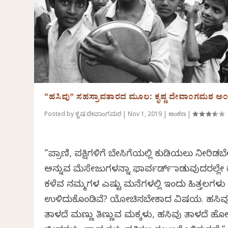
“ಹಸಿವು” ಸಹಸ್ರಾವತಾರದ ಮೂಲ: ಕೃಷ್ಣ ದೇವಾಂಗಮಠ ಅ
Posted by
ಕೃಷ್ಣ ದೇವಾಂಗಮಠ
|
Nov 1, 2019
|
ಅಂಕಣ
|
“ಪ್ರಾಣಿ, ಪಕ್ಷಿಗಳಿಗೆ ಬೇಸಿಗೆಯಲ್ಲಿ ಕುಡಿಯಲು ನೀರಿಡಬ
ಅನ್ನುವ ಮೆಸೇಜುಗಳನ್ನಾ ಫಾರ್ವರ್ಡ್ ಮಾಡುವುದರಲ್ಲೇ
ಕಳೆವ ನಮ್ಮಗಳ ಎಷ್ಟು ಮನೆಗಳಲ್ಲಿ ಇಂದು ಹಿತ್ತಲಗಳು
ಉಳಿದುಕೊಂಡಿವೆ? ಯೋಚಿಸಬೇಕಾದ ವಿಷಯ. ಹಸಿವ
ತಾಳದೆ ಮಣ್ಣು ತಿಣ್ಣುವ ಮಕ್ಕಳು, ಹಸಿವು ತಾಳದೆ ಹ