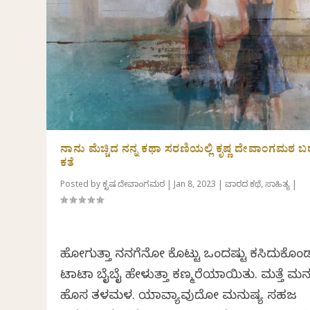
ನಾನು ಮೆಚ್ಚಿದ ನನ್ನ ಕಥಾ ಸರಣಿಯಲ್ಲಿ ಕೃಷ್ಣ ದೇವಾಂಗಮಠ ಬ
ಕತೆ
Posted by
ಕೃಷ್ಣ ದೇವಾಂಗಮಠ
|
Jan 8, 2023
|
ವಾರದ ಕಥೆ
,
ಸಾಹಿತ್ಯ
|
ಹೋಗುತ್ತಾ ನನಗೆನೋ ಕೊಟ್ಟು ಒಂದಷ್ಟು ಕಸಿದುಕೊಂ
ಟಾಟಾ ಬೈಬೈ ಹೇಳುತ್ತಾ ಕಣ್ಮರೆಯಾಯಿತು. ಮತ್ತೆ ಮನಸ್
ಹೊಸ ತಳಮಳ. ಯಾವ್ಯಾವುದೋ ಮನುಷ್ಯ ಸಹಜ