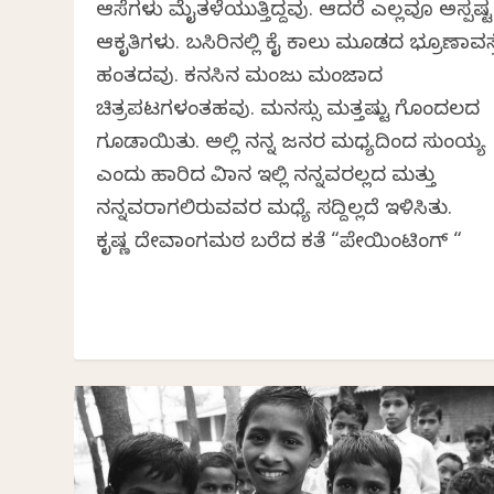
ಆಸೆಗಳು ಮೈತಳೆಯುತ್ತಿದ್ದವು. ಆದರೆ ಎಲ್ಲವೂ ಅಸ್ಪಷ್ಟ
ಆಕೃತಿಗಳು. ಬಸಿರಿನಲ್ಲಿ ಕೈ ಕಾಲು ಮೂಡದ ಭ್ರೂಣಾವಸ
ಹಂತದವು. ಕನಸಿನ ಮಂಜು ಮಂಜಾದ
ಚಿತ್ರಪಟಗಳಂತಹವು. ಮನಸ್ಸು ಮತ್ತಷ್ಟು ಗೊಂದಲದ
ಗೂಡಾಯಿತು. ಅಲ್ಲಿ ನನ್ನ ಜನರ ಮಧ್ಯದಿಂದ ಸುಂಯ್ಯ
ಎಂದು ಹಾರಿದ ವಿಮಾನ ಇಲ್ಲಿ ನನ್ನವರಲ್ಲದ ಮತ್ತು
ನನ್ನವರಾಗಲಿರುವವರ ಮಧ್ಯೆ ಸದ್ದಿಲ್ಲದೆ ಇಳಿಸಿತು.
ಕೃಷ್ಣ ದೇವಾಂಗಮಠ ಬರೆದ ಕತೆ “ಪೇಯಿಂಟಿಂಗ್ “