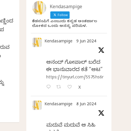
Kendasampige
Follow
್ಣಿಂದ
ಕೆಂಡಸಂಪಿಗೆ ಎಂಬುದು ಕನ್ನಡ ಅಂತರ್ಜಾಲ
ಲೋಕದ ಒಂದು ಅನನ್ಯ ಪರಿಮಳ.
ೂಪ
Kendasampige
9 Jun 2024
ಗಿರುವ
ಲ
ಆನಂದ್‌ ಗೋಪಾಲ್‌ ಬರೆದ
ಈ ಭಾನುವಾರದ ಕತೆ “ಆಟ”
https://tinyurl.com/5575hs6r
ನು
X
Kendasampige
8 Jun 2024
ಮದುವೆ ಮದುವೆ ಆ ಸಿಹಿ