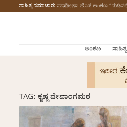
ಸಾಹಿತ್ಯ ಸಮಾಚಾರ:
ಸುಮಾವೀಣಾ ಹೊಸ ಅಂಕಣ “ನುಡಿನಲಿ
ಅಂಕಣ
ಸಾಹಿತ್ಯ
TAG:
ಕೃಷ್ಣ ದೇವಾಂಗಮಠ