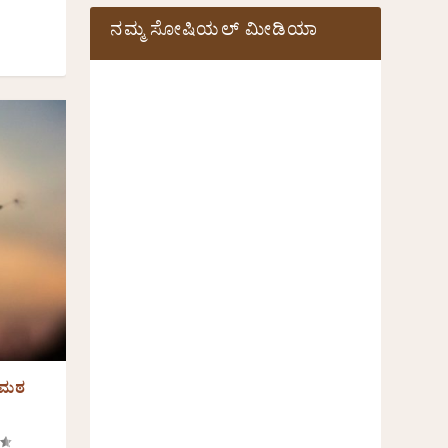
ನಮ್ಮ ಸೋಷಿಯಲ್‌ ಮೀಡಿಯಾ
ಂಗಮಠ