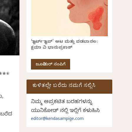
‘ಸ್ಟಾರ್ಟ್ ಸ್ಟಾಪ್’ ಆಟ ಮತ್ತು ವಡಬಾನಲ:
ಕ್ಷಮಾ ವಿ ಭಾನುಪ್ರಕಾಶ್
ಜೂನಿಯರ್ ಸಂಪಿಗೆ
ಕುಳಿತಲ್ಲೇ ಬರೆದು ನಮಗೆ ಸಲ್ಲಿಸಿ
ು,
ನಿಮ್ಮ ಅಪ್ರಕಟಿತ ಬರಹಗಳನ್ನು
ಯುನಿಕೋಡ್ ನಲ್ಲಿ ಇಲ್ಲಿಗೆ ಕಳುಹಿಸಿ
ಠ ಬರೆದ
editor@kendasampige.com