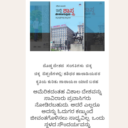
ದೊಡ್ಡ ದೇಶದ ಸಂಗತಿಗಳು ಚಿಕ್ಕ
ಚಿಕ್ಕ ಟಿಪ್ಪಣಿಗಳಲ್ಲಿ: ಶಶಿಧರ ಹಾಲಾಡಿಯವರ
ಕೃತಿಯ ಕುರಿತು ನಾರಾಯಣ ಯಾಜಿ ಬರಹ
ಅಮೆರಿಕದಂತಹ ವಿಶಾಲ ದೇಶವನ್ನು
ಸಾವಿರಾರು ಪ್ರವಾಸಿಗರು
ನೋಡಿರಬಹುದು. ಆದರೆ ಎಲ್ಲರೂ
ಅದನ್ನು ಓದುಗರ ಕಣ್ಮುಂದೆ
ಜೀವಂತಗೊಳಿಸಲು ಸಾಧ್ಯವಿಲ್ಲ. ಒಂದು
ಸ್ಥಳದ ಸೌಂದರ್ಯವನ್ನು